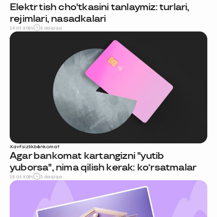
Elektr tish cho'tkasini tanlaymiz: turlari,
rejimlari, nasadkalari
19.05.2024
5 daqiqa
Xavfsizlik
bankomat
Agar bankomat kartangizni "yutib
yuborsa", nima qilish kerak: koʻrsatmalar
12.05.2024
3 daqiqa