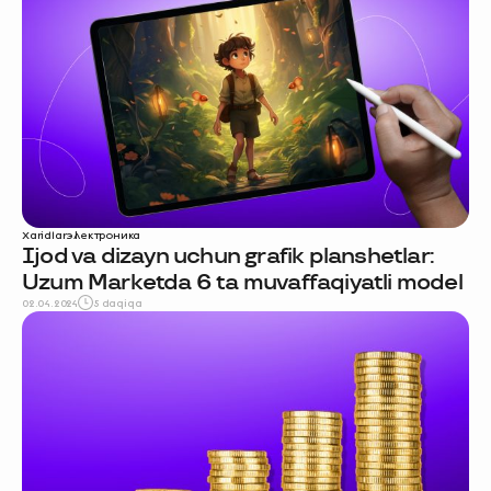
Xaridlar
электроника
Ijod va dizayn uchun grafik planshetlar:
Uzum Marketda 6 ta muvaffaqiyatli model
02.04.2024
5 daqiqa