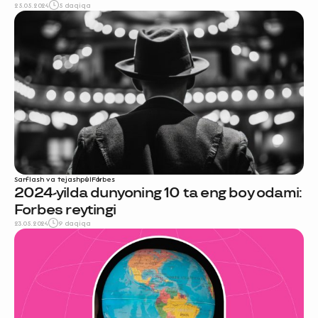
25.05.2024
5 daqiqa
Sarflash va tejash
pul
Forbes
2024-yilda dunyoning 10 ta eng boy odami:
Forbes reytingi
23.05.2024
9 daqiqa