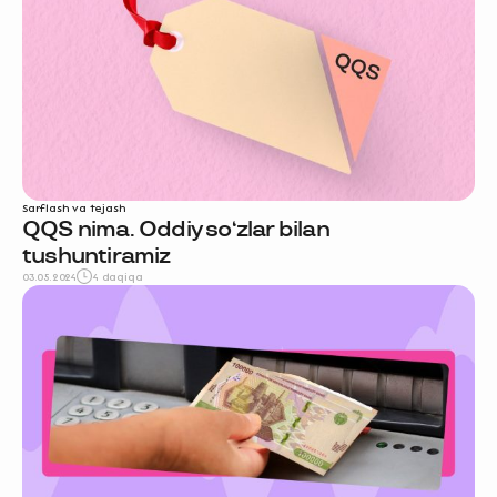
Sarflash va tejash
QQS nima. Oddiy so‘zlar bilan
tushuntiramiz
03.05.2024
4 daqiqa