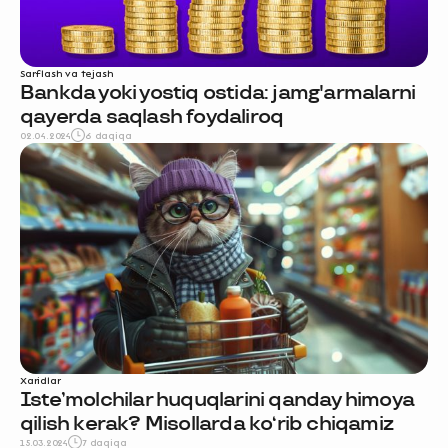
Sarflash va tejash
Bankda yoki yostiq ostida: jamg'armalarni
qayerda saqlash foydaliroq
02.04.2024
6 daqiqa
Xaridlar
Iste’molchilar huquqlarini qanday himoya
qilish kerak? Misollarda ko‘rib chiqamiz
15.03.2024
7 daqiqa