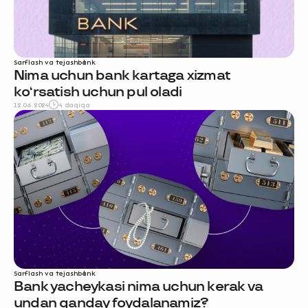
Sarflash va tejash
bank
Nima uchun bank kartaga xizmat
ko‘rsatish uchun pul oladi
12.06.2024
4 daqiqa
Sarflash va tejash
bank
Bank yacheykasi nima uchun kerak va
undan qanday foydalanamiz?