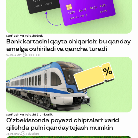
Sarflash va tejash
bank
Bank kartasini qayta chiqarish: bu qanday
amalga oshiriladi va qancha turadi
07.06.2024
5 daqiqa
Sarflash va tejash
tejamkorlik
O‘zbekistonda poyezd chiptalari: xarid
qilishda pulni qanday tejash mumkin
31.05.2024
5 daqiqa