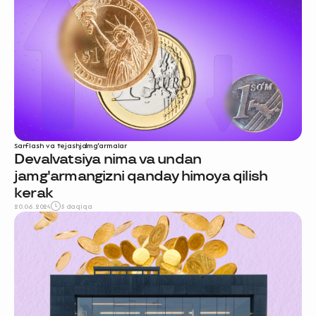
Sarflash va tejash
jamg‘armalar
Devalvatsiya nima va undan
jamg'armangizni qanday himoya qilish
kerak
20.06.2024
5 daqiqa