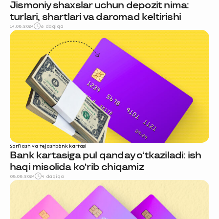
Jismoniy shaxslar uchun depozit nima:
turlari, shartlari va daromad keltirishi
14.08.2024
6 daqiqa
Sarflash va tejash
bank kartasi
Bank kartasiga pul qanday o‘tkaziladi: ish
haqi misolida ko‘rib chiqamiz
08.08.2024
4 daqiqa