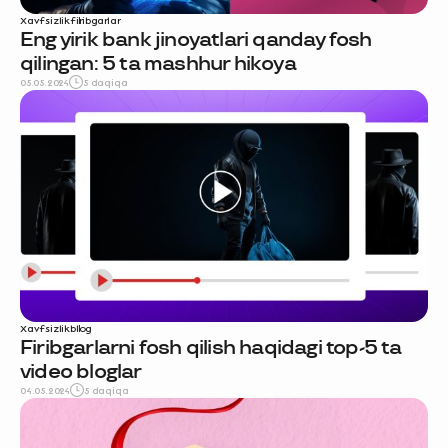
Xavfsizlik
firibgarlar
Eng yirik bank jinoyatlari qanday fosh
qilingan: 5 ta mashhur hikoya
05.05.2024
5 daqiqa
Xavfsizlik
blog
Firibgarlarni fosh qilish haqidagi top-5 ta
video bloglar
04.05.2024
5 daqiqa