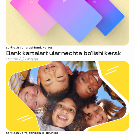
Sarflash va tejash
bank kartasi
Bank kartalari: ular nechta bo‘lishi kerak
17.07.2024
4 daqiqa
Sarflash va tejash
dam olish
Chilla