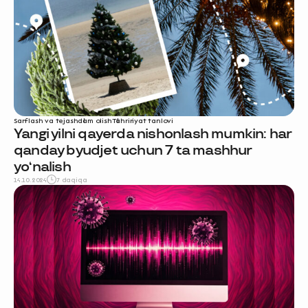
Sarflash va tejash
dam olish
Tahririyat tanlovi
Yangi yilni qayerda nishonlash mumkin: har
qanday byudjet uchun 7 ta mashhur
yo‘nalish
14.10.2024
7 daqiqa