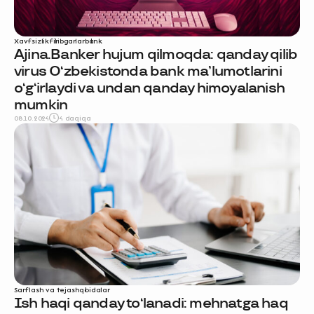
Xavfsizlik
firibgarlar
bank
Ajina.Banker hujum qilmoqda: qanday qilib
virus O‘zbekistonda bank ma’lumotlarini
o‘g‘irlaydi va undan qanday himoyalanish
mumkin
08.10.2024
4 daqiqa
Sarflash va tejash
qoidalar
Ish haqi qanday to‘lanadi: mehnatga haq