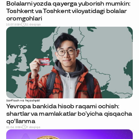
Bolalarni yozda qayerga yuborish mumkin:
Toshkent va Toshkent viloyatidagi bolalar
oromgohlari
10.07.2024
11 daqiqa
Sarflash va tejash
pul
Yevropa bankida hisob raqami ochish:
shartlar va mamlakatlar bo’yicha qisqacha
qo'llanma
21.06.2024
7 daqiqa