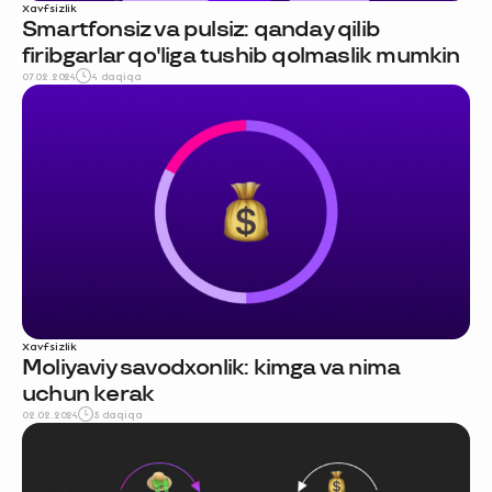
Xavfsizlik
Smartfonsiz va pulsiz: qanday qilib
firibgarlar qo'liga tushib qolmaslik mumkin
07.02.2024
4 daqiqa
Ravnaqimizga hissa
qo'shing — so‘rovnomada
qatnashing ❤️
Xavfsizlik
Moliyaviy savodxonlik: kimga va nima
boshlash
uchun kerak
02.02.2024
5 daqiqa
Uzum Bank bilan
ko'proq imtiyozlar