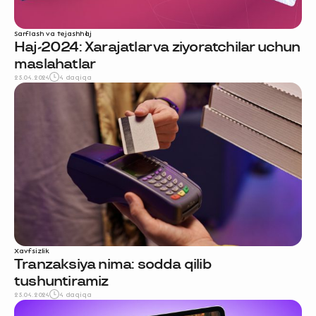
Sarflash va tejash
haj
Haj-2024: Xarajatlar va ziyoratchilar uchun
maslahatlar
25.04.2024
4 daqiqa
Xavfsizlik
Tranzaksiya nima: sodda qilib
tushuntiramiz
25.04.2024
4 daqiqa