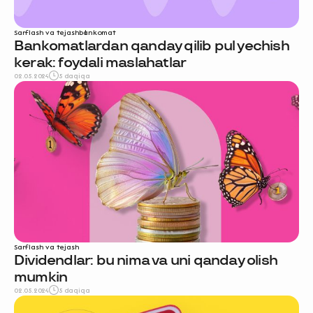
Sarflash va tejash
bankomat
Bankomatlardan qanday qilib pul yechish
kerak: foydali maslahatlar
02.05.2024
5 daqiqa
Sarflash va tejash
Dividendlar: bu nima va uni qanday olish
mumkin
02.05.2024
5 daqiqa