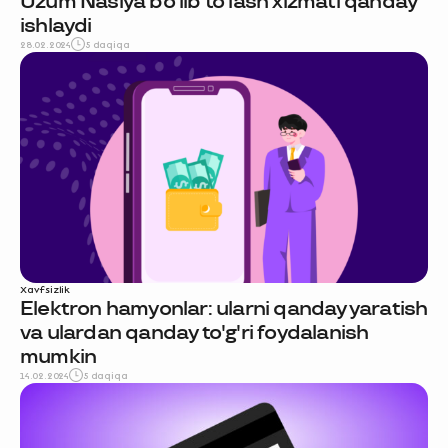
Uzum Nasiya bo‘lib to‘lash xizmati qanday
ishlaydi
28.02.2024
5 daqiqa
Xavfsizlik
Elektron hamyonlar: ularni qanday yaratish
va ulardan qanday to'g'ri foydalanish
mumkin
14.02.2024
5 daqiqa