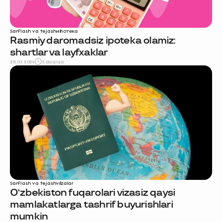
Sarflash va tejash
ипотека
Rasmiy daromadsiz ipoteka olamiz:
shartlar va layfxaklar
28.05.2024
5 daqiqa
Sarflash va tejash
vizalar
O‘zbekiston fuqarolari vizasiz qaysi
mamlakatlarga tashrif buyurishlari
mumkin