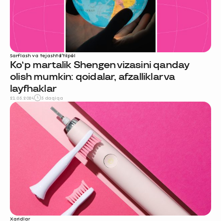
Sarflash va tejash
ta'til
pul
Koʻp martalik Shengen vizasini qanday
olish mumkin: qoidalar, afzalliklar va
layfhaklar
21.05.2024
5 daqiqa
Xaridlar