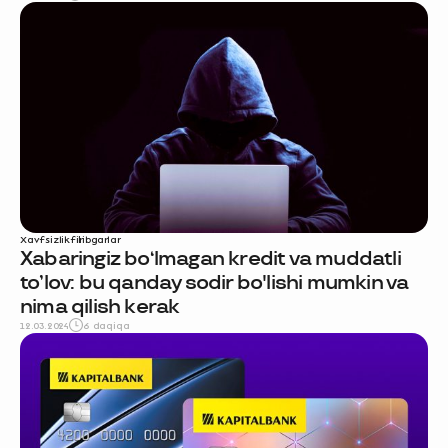
Xavfsizlik
firibgarlar
Xabaringiz bo‘lmagan kredit va muddatli
to’lov: bu qanday sodir bo'lishi mumkin va
nima qilish kerak
12.03.2024
6 daqiqa