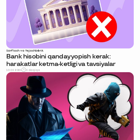
Sarflash va tejash
bank
Bank hisobini qanday yopish kerak:
harakatlar ketma-ketligi va tavsiyalar
10.05.2024
5 daqiqa