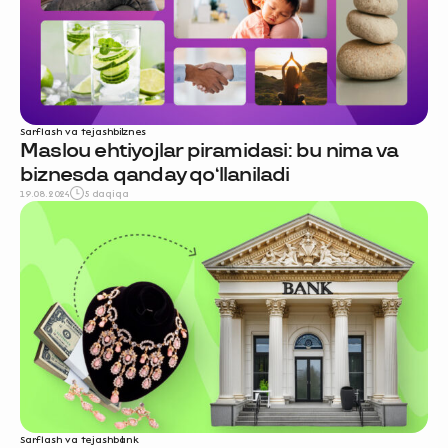
Sarflash va tejash
biznes
Maslou ehtiyojlar piramidasi: bu nima va
biznesda qanday qo‘llaniladi
19.08.2024
5 daqiqa
Sarflash va tejash
bank