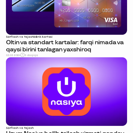
Sarflash va tejash
bank kartasi
Oltin va standart kartalar: farqi nimada va
qaysi birini tanlagan yaxshiroq
05.03.2024
5 daqiqa
Sarflash va tejash