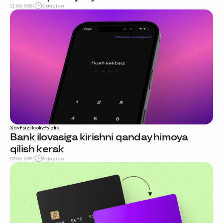
11.06.2024
5 daqiqa
Xavfsizlik
xavfsizlik
Bank ilovasiga kirishni qanday himoya
qilish kerak
07.06.2024
5 daqiqa