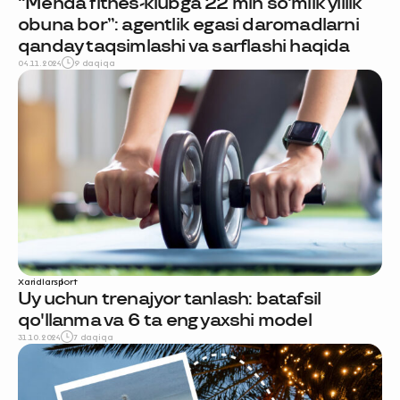
“Menda fitnes-klubga 22 mln so‘mlik yillik
obuna bor”: agentlik egasi daromadlarni
qanday taqsimlashi va sarflashi haqida
04.11.2024
9 daqiqa
Xaridlar
sport
Uy uchun trenajyor tanlash: batafsil
qo'llanma va 6 ta eng yaxshi model
31.10.2024
7 daqiqa