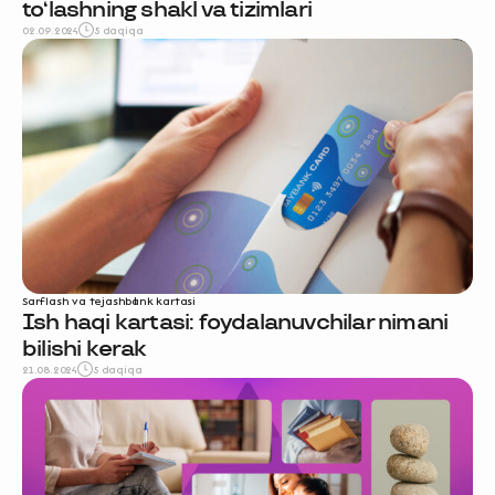
to‘lashning shakl va tizimlari
02.09.2024
5 daqiqa
Sarflash va tejash
bank kartasi
Ish haqi kartasi: foydalanuvchilar nimani
bilishi kerak
21.08.2024
5 daqiqa