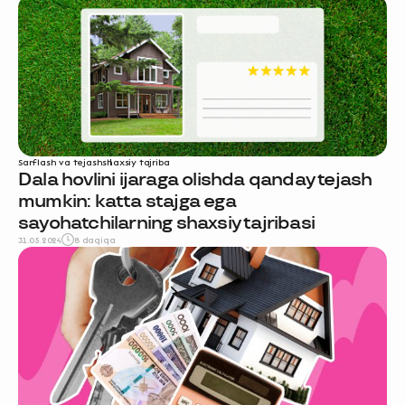
Sarflash va tejash
shaxsiy tajriba
Dala hovlini ijaraga olishda qanday tejash
mumkin: katta stajga ega
sayohatchilarning shaxsiy tajribasi
31.05.2024
8 daqiqa