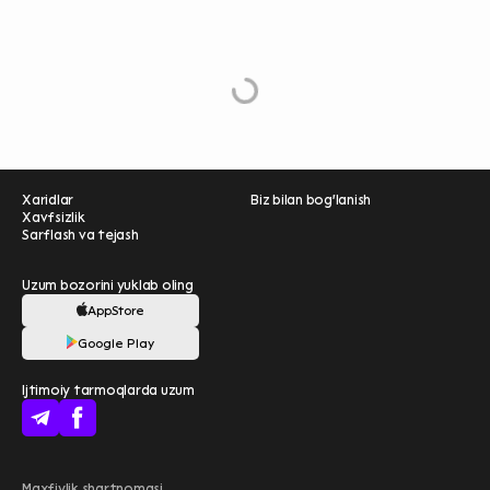
o
a
d
M
o
r
L
e
Xaridlar
Biz bilan bog'lanish
Xavfsizlik
Sarflash va tejash
Uzum bozorini yuklab oling
AppStore
Ravnaqimizga hissa
Google Play
qo'shing — so‘rovnomada
Ijtimoiy tarmoqlarda uzum
qatnashing ❤️
boshlash
Uzum Bank bilan
Maxfiylik shartnomasi