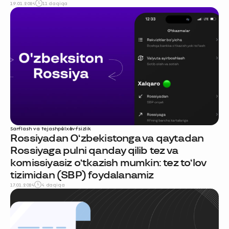
19.01.2024
11 daqiqa
Sarflash va tejash
pul
xavfsizlik
Rossiyadan O‘zbekistonga va qaytadan
Rossiyaga pulni qanday qilib tez va
komissiyasiz o‘tkazish mumkin: tez to‘lov
tizimidan (SBP) foydalanamiz
17.01.2024
4 daqiqa