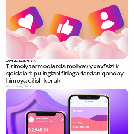
Xavfsizlik
xavfsizlik
Ijtimoiy tarmoqlarda moliyaviy xavfsizlik
qoidalari: pulingizni firibgarlardan qanday
himoya qilish kerak
06.06.2024
8 daqiqa