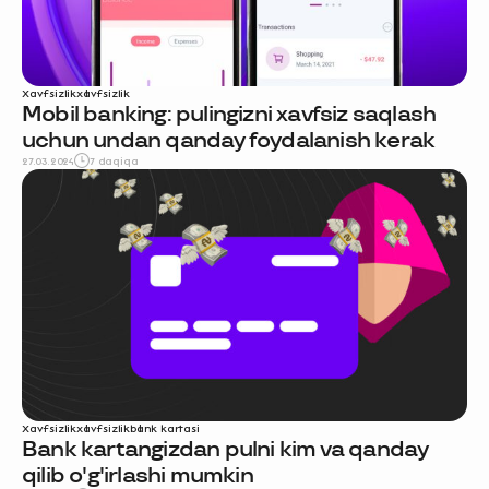
Xavfsizlik
xavfsizlik
Mobil banking: pulingizni xavfsiz saqlash
uchun undan qanday foydalanish kerak
27.03.2024
7 daqiqa
Xavfsizlik
xavfsizlik
bank kartasi
Bank kartangizdan pulni kim va qanday
qilib o'g'irlashi mumkin