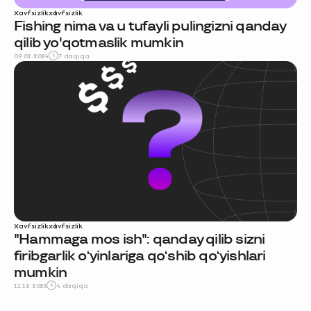
Xavfsizlik
xavfsizlik
Fishing nima va u tufayli pulingizni qanday
qilib yo'qotmaslik mumkin
09.01.2024
7 daqiqa
Xavfsizlik
xavfsizlik
"Hammaga mos ish": qanday qilib sizni
firibgarlik o‘yinlariga qo‘shib qo‘yishlari
mumkin
11.12.2023
4 daqiqa