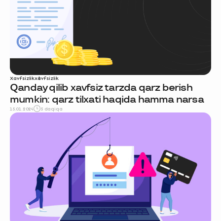
Xavfsizlik
xavfsizlik
Qanday qilib xavfsiz tarzda qarz berish
mumkin: qarz tilxati haqida hamma narsa
15.01.2024
5 daqiqa