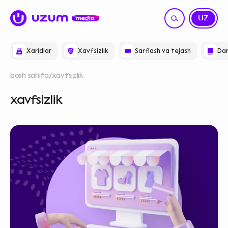
RU
UZ
Xaridlar
Xavfsizlik
Sarflash va tejash
Dar
bosh sahifa
xavfsizlik
xavfsizlik