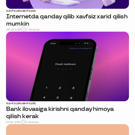
Xavfsizlik
xavfsizlik
Internetda qanday qilib xavfsiz xarid qilish
mumkin
08.06.2024
4 daqiqa
Xavfsizlik
xavfsizlik
Bank ilovasiga kirishni qanday himoya
qilish kerak
07.06.2024
5 daqiqa