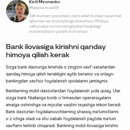
Kirill Mironenko
Maqola muallifi
Ish kunlari yozaman, dam olish kunlari sayohat
qilaman va muzeylarga boraman. Moliya,
uskunalar va texnologiyalar haqidagi
materiallarni yaxshi ko‘raman.
Bank ilovasiga kirishni qanday
himoya qilish kerak
Sizga bank dasturiga kirishda o‘zingizni xavf-xatarlardan
qanday himoya qilish kerakligini aytib beramiz va onlayn-
bankingdan xavfsiz foydalanish qoidalarini jamlaymiz.
Banklarning mobil dasturlaridan foydalanish juda qulay. Ular
sizga bank filiallariga borib o‘tirmasdan operatsiyalarni
amalga oshirishga va mijozlar vaqtini tejashga imkon beradi.
Bank dasturlari foydalanuvchilarning shaxsiy ma'lumotlarini
o‘z ichiga oladi va shu sabab foydalanish paytida ma'lum
xavflarni keltirib chiqaradi. Bankning mobil ilovasiga kirishni