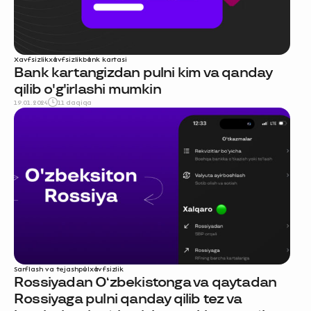
Xavfsizlik
xavfsizlik
bank kartasi
Bank kartangizdan pulni kim va qanday
qilib o'g'irlashi mumkin
19.01.2024
11 daqiqa
Sarflash va tejash
pul
xavfsizlik
Rossiyadan O‘zbekistonga va qaytadan
Rossiyaga pulni qanday qilib tez va