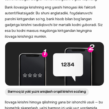
Bank ilovasiga kirishning eng yaxshi himoyasi ikki faktorli
autentifikatsiyadir. Bu shuni anglatadiki, foydalanuvchi
parolni kiritgandan so‘ng, bank hisob bilan bog‘langan
gadjetga kirishni tasdiqlovchi bir martalik kodni yuboradi. Siz
esa bu kodni maxsus maydonga kiritgandan keyingina
ilovaga kirishingiz mumkin.
Barmoq izi yoki yuzni aniqlash orqali kirishni sozlang
Ilovaga kirishni himoya qilishning yana bir ishonchli usuli — bu
biometrik skanerlash, ya'ni barmoq izi yoki yuz yordamida