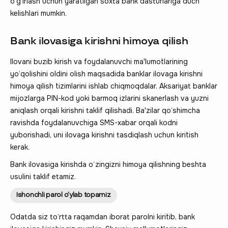
o‘g‘irlash uchun yaratilgan soxta bank dasturlariga duch
kelishlari mumkin.
Bank ilovasiga kirishni himoya qilish
Ilovani buzib kirish va foydalanuvchi ma'lumotlarining
yo‘qolishini oldini olish maqsadida banklar ilovaga kirishni
himoya qilish tizimlarini ishlab chiqmoqdalar. Aksariyat banklar
mijozlarga PIN-kod yoki barmoq izlarini skanerlash va yuzni
aniqlash orqali kirishni taklif qilishadi. Ba'zilar qo‘shimcha
ravishda foydalanuvchiga SMS-xabar orqali kodni
yuborishadi, uni ilovaga kirishni tasdiqlash uchun kiritish
kerak.
Bank ilovasiga kirishda o‘zingizni himoya qilishning beshta
usulini taklif etamiz.
Ishonchli parol o‘ylab topamiz
Odatda siz to‘rtta raqamdan iborat parolni kiritib, bank