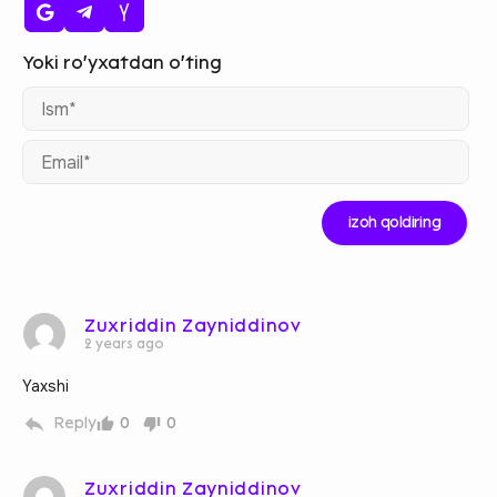
Ism
Ema
Zuxriddin Zayniddinov
2 years ago
Yaxshi
Reply
0
0
Zuxriddin Zayniddinov