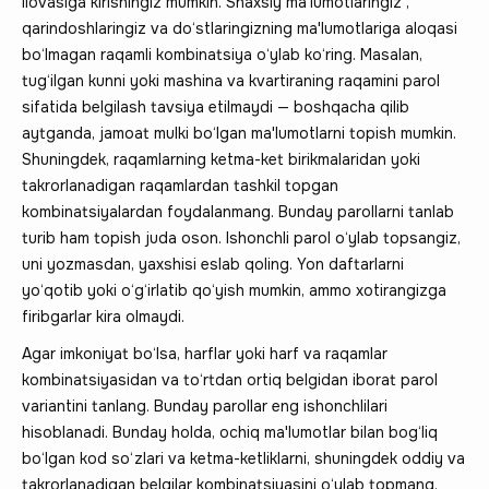
ilovasiga kirishingiz mumkin. Shaxsiy ma'lumotlaringiz ,
qarindoshlaringiz va do‘stlaringizning ma'lumotlariga aloqasi
bo‘lmagan raqamli kombinatsiya o‘ylab ko‘ring. Masalan,
tug‘ilgan kunni yoki mashina va kvartiraning raqamini parol
sifatida belgilash tavsiya etilmaydi — boshqacha qilib
aytganda, jamoat mulki bo‘lgan ma'lumotlarni topish mumkin.
Shuningdek, raqamlarning ketma-ket birikmalaridan yoki
takrorlanadigan raqamlardan tashkil topgan
kombinatsiyalardan foydalanmang. Bunday parollarni tanlab
turib ham topish juda oson. Ishonchli parol o‘ylab topsangiz,
uni yozmasdan, yaxshisi eslab qoling. Yon daftarlarni
yo‘qotib yoki o‘g‘irlatib qo‘yish mumkin, ammo xotirangizga
firibgarlar kira olmaydi.
Agar imkoniyat bo‘lsa, harflar yoki harf va raqamlar
kombinatsiyasidan va to‘rtdan ortiq belgidan iborat parol
variantini tanlang. Bunday parollar eng ishonchlilari
hisoblanadi. Bunday holda, ochiq ma'lumotlar bilan bog‘liq
bo‘lgan kod so‘zlari va ketma-ketliklarni, shuningdek oddiy va
takrorlanadigan belgilar kombinatsiyasini o‘ylab topmang.