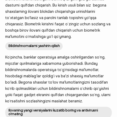
dasturni qulfdan chiqarish. Bu kirish usuli bilan siz begona
shaxslarning ilovani blokdan chiqarishga urinishlarini
to‘xtatgan bo'lasiz va parolni tanlab topishni yo'qqa
chiqarasiz. Biometrik kirishni faqat o‘zingiz uchun sozlang va
boshqa birov ilovani qulfdan chiqarish uchun biometrik
ma'lumotini o‘rnatishiga yo‘l qo‘ymang.
Bildirishnomalarni yashirin qilish
Ko‘pincha, banklar operatsiya amalga oshirilgandan so‘ng,
mijozlar qurilmalariga xabarnoma yuborishadi. Bunday
bildirishnomalarda operatsiya to‘g‘risidagi ma'lumotlar,
hisobdagi mablag‘lar qoldig‘i va ba'zi shaxsiy ma'lumotlar
bo‘ladi. Begona shaxslar to‘lov ma'lumotlaringizni tasodifan
ko‘rib qolmasliklari uchun bildirishnomalarni o‘chirib qo‘yishni
yoki faqat gadjet ekranini qulfdan chiqargandan so‘ng, ularni
ko‘rsatishni sozlashingizni maslahat beramiz.
Ilovaning yangi versiyalarini kuzatib boring va antivirusni
o‘rnating