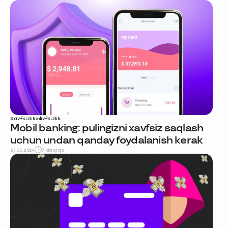
Xavfsizlik
xavfsizlik
Mobil banking: pulingizni xavfsiz saqlash
uchun undan qanday foydalanish kerak
27.03.2024
7 daqiqa