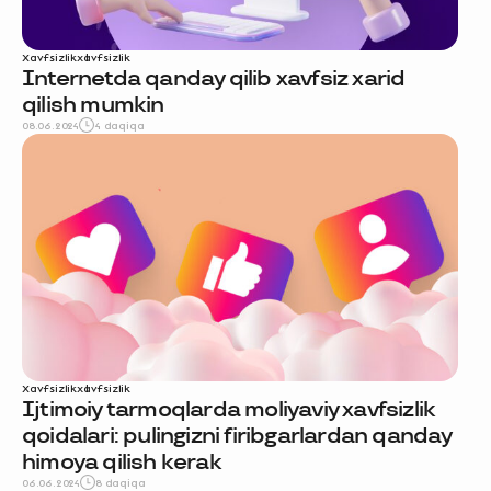
Xavfsizlik
xavfsizlik
Internetda qanday qilib xavfsiz xarid
qilish mumkin
08.06.2024
4 daqiqa
Xavfsizlik
xavfsizlik
Ijtimoiy tarmoqlarda moliyaviy xavfsizlik
qoidalari: pulingizni firibgarlardan qanday
himoya qilish kerak
06.06.2024
8 daqiqa