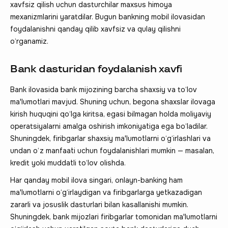
xavfsiz qilish uchun dasturchilar maxsus himoya
mexanizmlarini yaratdilar. Bugun bankning mobil ilovasidan
foydalanishni qanday qilib xavfsiz va qulay qilishni
o‘rganamiz.
Bank dasturidan foydalanish xavfi
Bank ilovasida bank mijozining barcha shaxsiy va to‘lov
ma'lumotlari mavjud. Shuning uchun, begona shaxslar ilovaga
kirish huquqini qo‘lga kiritsa, egasi bilmagan holda moliyaviy
operatsiyalarni amalga oshirish imkoniyatiga ega bo‘ladilar.
Shuningdek, firibgarlar shaxsiy ma'lumotlarni o‘g‘irlashlari va
undan o‘z manfaati uchun foydalanishlari mumkin — masalan,
kredit yoki muddatli to‘lov olishda.
Har qanday mobil ilova singari, onlayn-banking ham
ma'lumotlarni o‘g‘irlaydigan va firibgarlarga yetkazadigan
zararli va josuslik dasturlari bilan kasallanishi mumkin.
Shuningdek, bank mijozlari firibgarlar tomonidan ma'lumotlarni