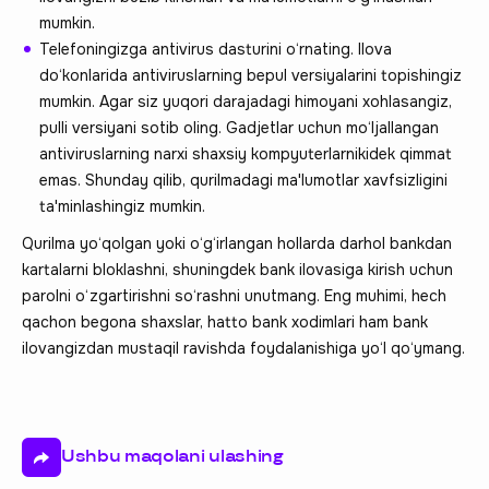
mumkin.
Telefoningizga antivirus dasturini o‘rnating. Ilova
do‘konlarida antiviruslarning bepul versiyalarini topishingiz
mumkin. Agar siz yuqori darajadagi himoyani xohlasangiz,
pulli versiyani sotib oling. Gadjetlar uchun mo‘ljallangan
antiviruslarning narxi shaxsiy kompyuterlarnikidek qimmat
emas. Shunday qilib, qurilmadagi ma'lumotlar xavfsizligini
ta'minlashingiz mumkin.
Qurilma yo‘qolgan yoki o‘g‘irlangan hollarda darhol bankdan
kartalarni bloklashni, shuningdek bank ilovasiga kirish uchun
parolni o‘zgartirishni so‘rashni unutmang. Eng muhimi, hech
qachon begona shaxslar, hatto bank xodimlari ham bank
ilovangizdan mustaqil ravishda foydalanishiga yo‘l qo‘ymang.
Ushbu maqolani ulashing