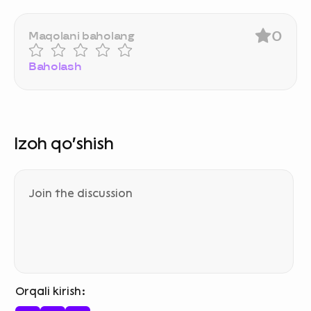
0
Maqolani baholang
Baholash
Izoh qo‘shish
Orqali kirish