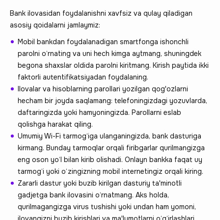
Bank ilovasidan foydalanishni xavfsiz va qulay qiladigan
asosiy qoidalarni jamlaymiz:
Mobil bankdan foydalanadigan smartfonga ishonchli
parolni o‘rnating va uni hech kimga aytmang, shuningdek
begona shaxslar oldida parolni kiritmang. Kirish paytida ikki
faktorli autentifikatsiyadan foydalaning.
Ilovalar va hisoblarning parollari yozilgan qog'ozlarni
hecham bir joyda saqlamang: telefoningizdagi yozuvlarda,
daftaringizda yoki hamyoningizda. Parollarni eslab
qolishga harakat qiling.
Umumiy Wi-Fi tarmog‘iga ulanganingizda, bank dasturiga
kirmang. Bunday tarmoqlar orqali firibgarlar qurilmangizga
eng oson yo‘l bilan kirib olishadi. Onlayn bankka faqat uy
tarmog‘i yoki o‘zingizning mobil internetingiz orqali kiring.
Zararli dastur yoki buzib kirilgan dasturiy ta'minotli
gadjetga bank ilovasini o‘rnatmang. Aks holda,
qurilmagangizga virus tushishi yoki undan ham yomoni,
ilovangizni buzib kirishlari va ma'lumotlarni o‘g‘irlashlari