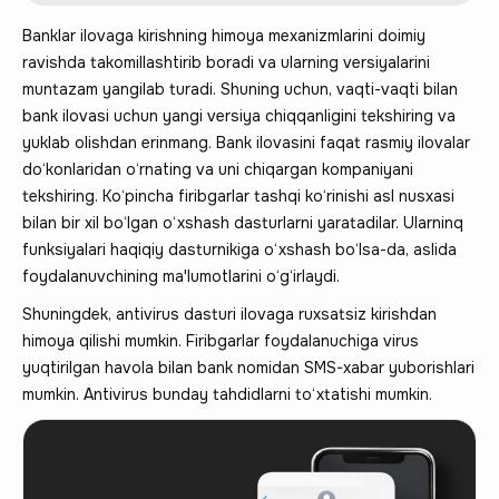
Banklar ilovaga kirishning himoya mexanizmlarini doimiy
ravishda takomillashtirib boradi va ularning versiyalarini
muntazam yangilab turadi. Shuning uchun, vaqti-vaqti bilan
bank ilovasi uchun yangi versiya chiqqanligini tekshiring va
yuklab olishdan erinmang. Bank ilovasini faqat rasmiy ilovalar
do‘konlaridan o‘rnating va uni chiqargan kompaniyani
tekshiring. Ko‘pincha firibgarlar tashqi ko‘rinishi asl nusxasi
bilan bir xil bo‘lgan o‘xshash dasturlarni yaratadilar. Ularninq
funksiyalari haqiqiy dasturnikiga o‘xshash bo‘lsa-da, aslida
foydalanuvchining ma'lumotlarini o‘g‘irlaydi.
Shuningdek, antivirus dasturi ilovaga ruxsatsiz kirishdan
himoya qilishi mumkin. Firibgarlar foydalanuchiga virus
yuqtirilgan havola bilan bank nomidan SMS-xabar yuborishlari
mumkin. Antivirus bunday tahdidlarni to‘xtatishi mumkin.