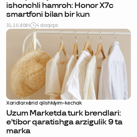
ishonchli hamroh: Honor X7c
smartfoni bilan bir kun
31.10.2024
4 daqiqa
Xaridlar
xarid qilish
kiyim-kechak
Uzum Marketda turk brendlari:
e'tibor qaratishga arzigulik 9 ta
marka