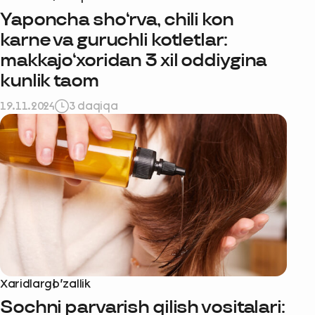
Yaponcha sho‘rva, chili kon
karne va guruchli kotletlar:
makkajo‘xoridan 3 xil oddiygina
kunlik taom
19.11.2024
3 daqiqa
Xaridlar
go‘zallik
Sochni parvarish qilish vositalari: