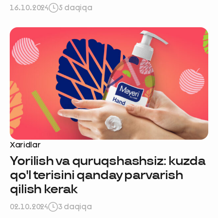
16.10.2024
5 daqiqa
Xaridlar
Yorilish va quruqshashsiz: kuzda
qo'l terisini qanday parvarish
qilish kerak
02.10.2024
3 daqiqa