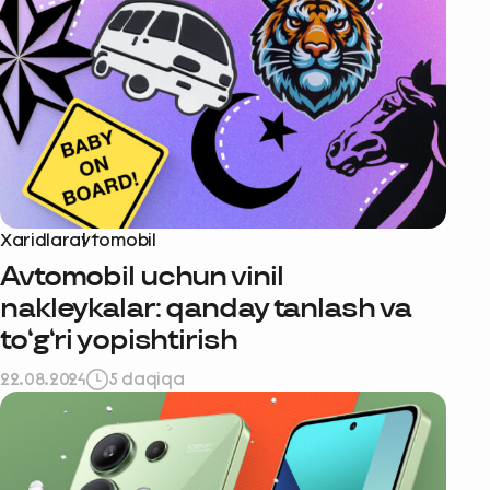
Xaridlar
avtomobil
Avtomobil uchun vinil
nakleykalar: qanday tanlash va
to‘g‘ri yopishtirish
22.08.2024
5 daqiqa