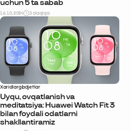
uchun 5 ta sabab
16.10.2024
3 daqiqa
Xaridlar
gadjetlar
Uyqu, ovqatlanish va
meditatsiya: Huawei Watch Fit 3
bilan foydali odatlarni
shakllantiramiz