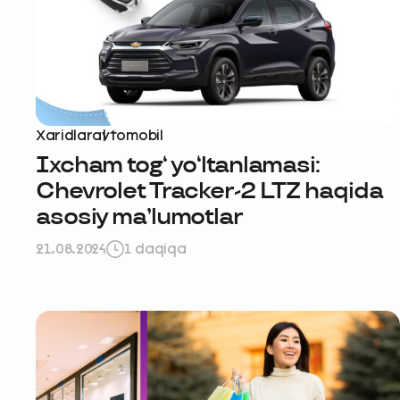
Xaridlar
avtomobil
Ixcham tog‘ yo‘ltanlamasi:
Chevrolet Tracker-2 LTZ haqida
asosiy ma’lumotlar
21.08.2024
1 daqiqa