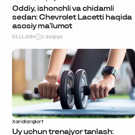
Oddiy, ishonchli va chidamli
sedan: Chevrolet Lacetti haqida
asosiy ma’lumot
25.11.2024
1 daqiqa
Xaridlar
sport
Uy uchun trenajyor tanlash: