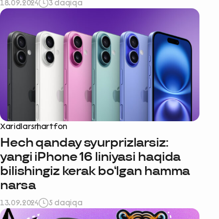
18.09.2024
3 daqiqa
Xaridlar
smartfon
Hech qanday syurprizlarsiz:
yangi iPhone 16 liniyasi haqida
bilishingiz kerak bo‘lgan hamma
narsa
13.09.2024
5 daqiqa