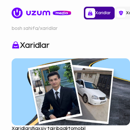
Xaridlar
Xa
bosh sahifa
xaridlar
Xaridlar
Xaridlar
shaxsiy tajriba
avtomobil