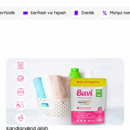
vfsizlik
Sarflash va tejash
Darslik
Ma'qul nar
Xaridlar
xarid qilish