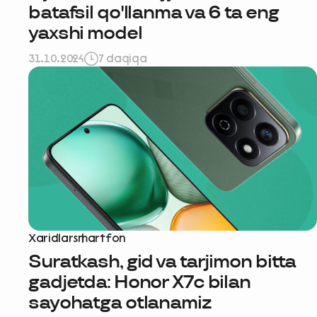
batafsil qo'llanma va 6 ta eng
yaxshi model
31.10.2024
7 daqiqa
Xaridlar
smartfon
Suratkash, gid va tarjimon bitta
gadjetda: Honor X7c bilan
sayohatga otlanamiz