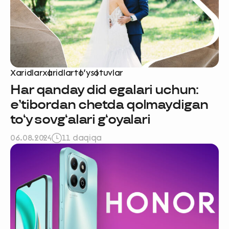
Xaridlar
xaridlar
to‘y
sotuvlar
Har qanday did egalari uchun:
e’tibordan chetda qolmaydigan
to‘y sovg‘alari g‘oyalari
06.08.2024
11 daqiqa