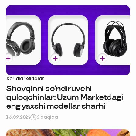
Xaridlar
xaridlar
Shovqinni so‘ndiruvchi
quloqchinlar: Uzum Marketdagi
eng yaxshi modellar sharhi
16.09.2024
6 daqiqa