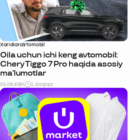
Xaridlar
avtomobil
Oila uchun ichi keng avtomobil:
Chery Tiggo 7 Pro haqida asosiy
ma’lumotlar
03.08.2024
1 daqiqa