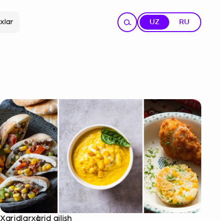
xlar
UZ
RU
Xaridlar
xarid qilish