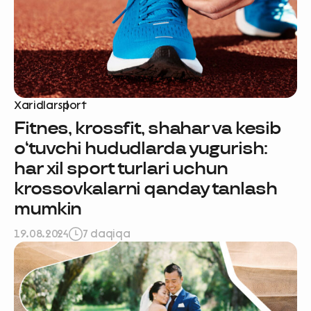
Xaridlar
sport
Fitnes, krossfit, shahar va kesib
o‘tuvchi hududlarda yugurish:
har xil sport turlari uchun
krossovkalarni qanday tanlash
mumkin
19.08.2024
7 daqiqa