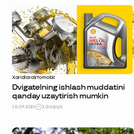
Xaridlar
avtomobil
Dvigatelning ishlash muddatini
qanday uzaytirish mumkin
18.09.2024
3 daqiqa