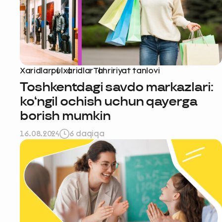
Xaridlar
pul
xaridlar
Tahririyat tanlovi
Toshkentdagi savdo markazlari:
ko‘ngil ochish uchun qayerga
borish mumkin
16.08.2024
6 daqiqa