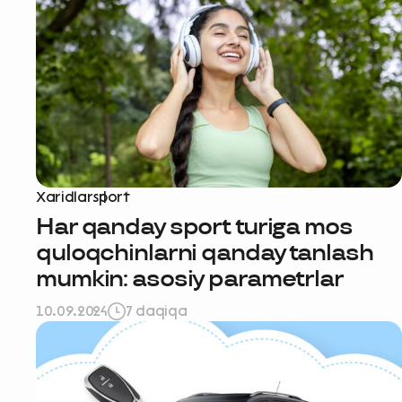
Xaridlar
sport
Ravnaqimizga
Har qanday sport turiga mos
quloqchinlarni qanday tanlash
so‘rovnomad
mumkin: asosiy parametrlar
boshlash
10.09.2024
7 daqiqa