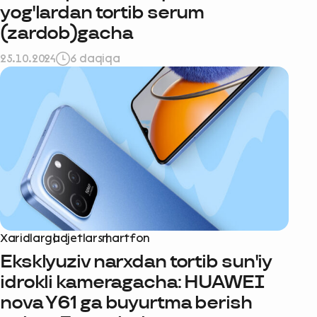
yog'lardan tortib sеrum
(zardob)gacha
25.10.2024
6 daqiqa
Xaridlar
gadjetlar
smartfon
Eksklyuziv narxdan tortib sun'iy
idrokli kameragacha: HUAWEI
nova Y61 ga buyurtma berish