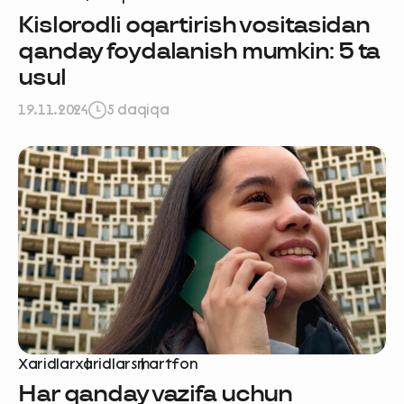
Kislorodli oqartirish vositasidan
qanday foydalanish mumkin: 5 ta
usul
19.11.2024
5 daqiqa
Xaridlar
xaridlar
smartfon
Har qanday vazifa uchun