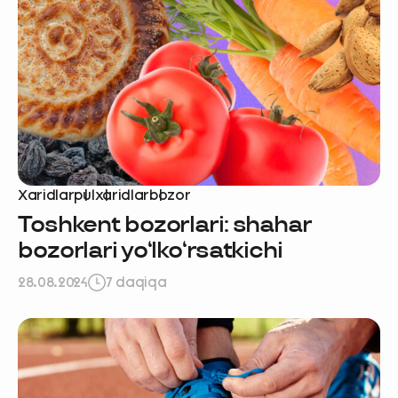
Xaridlar
pul
xaridlar
bozor
 hissa qo'shing —
Toshkent bozorlari: shahar
bozorlari yo‘lko‘rsatkichi
a qatnashing ❤️
28.08.2024
7 daqiqa