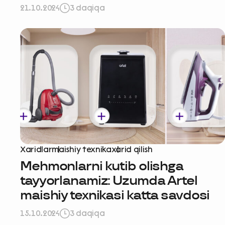
21.10.2024
3 daqiqa
Xaridlar
maishiy texnika
xarid qilish
Mehmonlarni kutib olishga
tayyorlanamiz: Uzumda Artel
maishiy texnikasi katta savdosi
15.10.2024
3 daqiqa