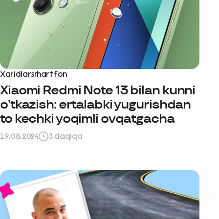
Xaridlar
smartfon
Xiaomi Redmi Note 13 bilan kunni
o’tkazish: ertalabki yugurishdan
to kechki yoqimli ovqatgacha
19.08.2024
3 daqiqa