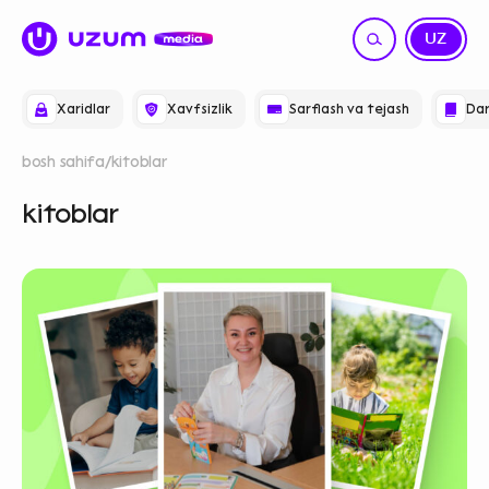
RU
UZ
Xaridlar
Xavfsizlik
Sarflash va tejash
Dar
bosh sahifa
kitoblar
kitoblar