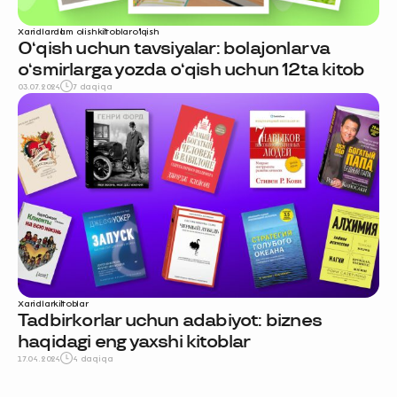
Xaridlar
dam olish
kitoblar
o‘qish
O‘qish uchun tavsiyalar: bolajonlar va
o‘smirlarga yozda o‘qish uchun 12ta kitob
03.07.2024
7 daqiqa
Xaridlar
kitoblar
Tadbirkorlar uchun adabiyot: biznes
haqidagi eng yaxshi kitoblar
17.04.2024
4 daqiqa