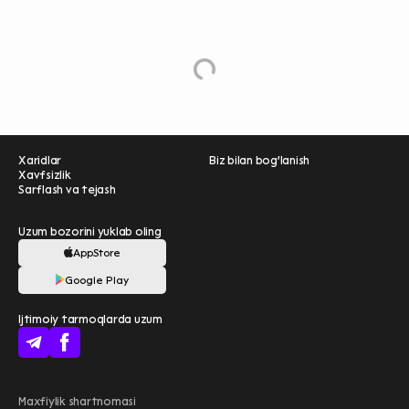
M
e
L
o
a
d
o
r
Xaridlar
Biz bilan bog'lanish
Xavfsizlik
Sarflash va tejash
Uzum bozorini yuklab oling
AppStore
Ravnaqimizga hissa
Google Play
qo'shing — so‘rovnomada
qatnashing ❤️
Ijtimoiy tarmoqlarda uzum
boshlash
Uzum Bank bilan
Maxfiylik shartnomasi