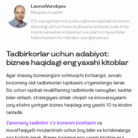
Leonid Vorobyov
Maqola muallifi
O‘z xarajatlarimni juda oqilona rejalashtiraman,
shuning uchun ham moliyaviy sohada juda ko‘p
nozik narsalarni bilaman va ularni o‘quvchilar
bilan baham ko‘rishdan zavqlanaman.
Tadbirkorlar uchun adabiyot:
biznes haqidagi eng yaxshi kitoblar
Agar shaxsiy biznesingizni ochmoqchi bo'lsangiz, avvalo
bozorning oldi tadbirkorlari tajribasini o'rganishingiz kerak.
Siz uchun tajribali mualliflarning tadbirkorlik tamoyillari, kadrlar
bilan ishlash, strategiyani ishlab chiqish va innovatsiyalarni
joriy etishni yoritgan biznes haqidagi eng yaxshi 10 ta kitobni
tanladik.
Zamonaviy tadbirkor o'z biznesini boshlashi
va
muvaffaqiyatli rivojlantirishi uchun boy bilim va ko'nikmalarga
ega bo'lishi kerak. Biznes haqidagi eng yaxshi kitoblar esa