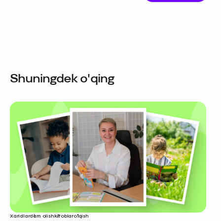
Shuningdek o'qing
Xaridlar
dam olish
kitoblar
o‘qish