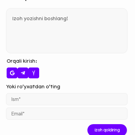
Orqali kirish
Ism
Ema