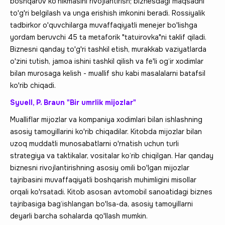
boshqaruv ko‘nikmasini rivojlantirish; biznesdagi maqsadni
to'g'ri belgilash va unga erishish imkonini beradi. Rossiyalik
tadbirkor o'quvchilarga muvaffaqiyatli menejer bo'lishga
yordam beruvchi 45 ta metaforik "tatuirovka"ni taklif qiladi.
Biznesni qanday to'g'ri tashkil etish, murakkab vaziyatlarda
o'zini tutish, jamoa ishini tashkil qilish va fe'li og‘ir xodimlar
bilan murosaga kelish - muallif shu kabi masalalarni batafsil
ko'rib chiqadi.
Syuell, P. Braun "Bir umrlik mijozlar"
Mualliflar mijozlar va kompaniya xodimlari bilan ishlashning
asosiy tamoyillarini ko'rib chiqadilar. Kitobda mijozlar bilan
uzoq muddatli munosabatlarni o'rnatish uchun turli
strategiya va taktikalar, vositalar ko‘rib chiqilgan. Har qanday
biznesni rivojlantirishning asosiy omili bo'lgan mijozlar
tajribasini muvaffaqiyatli boshqarish muhimligini misollar
orqali ko'rsatadi. Kitob asosan avtomobil sanoatidagi biznes
tajribasiga bag‘ishlangan bo'lsa-da, asosiy tamoyillarni
deyarli barcha sohalarda qo'llash mumkin.