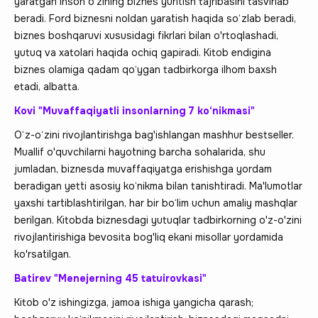
yaratgan inson o'zining biznes yuritish tajribasini tasvirlab
beradi. Ford biznesni noldan yaratish haqida so‘zlab beradi,
biznes boshqaruvi xususidagi fikrlari bilan o'rtoqlashadi,
yutuq va xatolari haqida ochiq gapiradi. Kitob endigina
biznes olamiga qadam qo‘ygan tadbirkorga ilhom baxsh
etadi, albatta.
Kovi "Muvaffaqiyatli insonlarning 7 ko‘nikmasi"
O‘z-o‘zini rivojlantirishga bag'ishlangan mashhur bestseller.
Muallif o'quvchilarni hayotning barcha sohalarida, shu
jumladan, biznesda muvaffaqiyatga erishishga yordam
beradigan yetti asosiy ko‘nikma bilan tanishtiradi. Ma'lumotlar
yaxshi tartiblashtirilgan, har bir bo‘lim uchun amaliy mashqlar
berilgan. Kitobda biznesdagi yutuqlar tadbirkorning o'z-o'zini
rivojlantirishiga bevosita bog'liq ekani misollar yordamida
ko'rsatilgan.
Batirev "Menejerning 45 tatuirovkasi"
Kitob o'z ishingizga, jamoa ishiga yangicha qarash;