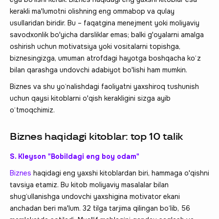
kerakli ma'lumotni olishning eng ommabop va qulay
usullaridan biridir. Bu – faqatgina menejment yoki moliyaviy
savodxonlik bo'yicha darsliklar emas; balki g'oyalarni amalga
oshirish uchun motivatsiya yoki vositalarni topishga,
biznesingizga, umuman atrofdagi hayotga boshqacha ko‘z
bilan qarashga undovchi adabiyot bo'lishi ham mumkin.
Biznes va shu yo‘nalishdagi faoliyatni yaxshiroq tushunish
uchun qaysi kitoblarni o'qish kerakligini sizga ayib
o‘tmoqchimiz.
Biznes haqidagi kitoblar: top 10 talik
S. Kleyson "Bobildagi eng boy odam"
Biznes
haqidagi eng yaxshi kitoblardan biri, hammaga o'qishni
tavsiya etamiz. Bu kitob moliyaviy masalalar bilan
shug‘ullanishga undovchi yaxshigina motivator ekani
anchadan beri ma'lum. 32 tilga tarjima qilingan bo‘lib, 56