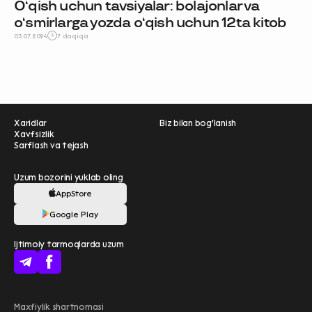
O‘qish uchun tavsiyalar: bolajonlar va
o‘smirlarga yozda o‘qish uchun 12ta kitob
03.07.2024
7 daqiqa
Xaridlar
Biz bilan bog'lanish
Xavfsizlik
Sarflash va tejash
Uzum bozorini yuklab oling
AppStore
Ravnaqimizga hissa
Google Play
qo'shing — so‘rovnomada
qatnashing ❤️
Ijtimoiy tarmoqlarda uzum
boshlash
Uzum Bank bilan
Maxfiylik shartnomasi