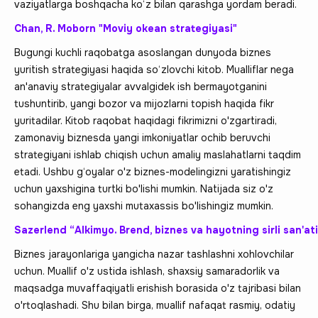
vaziyatlarga boshqacha ko‘z bilan qarashga yordam beradi.
Chan, R. Moborn "Moviy okean strategiyasi"
Bugungi kuchli raqobatga asoslangan dunyoda biznes
yuritish strategiyasi haqida so‘zlovchi kitob. Mualliflar nega
an'anaviy strategiyalar avvalgidek ish bermayotganini
tushuntirib, yangi bozor va mijozlarni topish haqida fikr
yuritadilar. Kitob raqobat haqidagi fikrimizni o'zgartiradi,
zamonaviy biznesda yangi imkoniyatlar ochib beruvchi
strategiyani ishlab chiqish uchun amaliy maslahatlarni taqdim
etadi. Ushbu g‘oyalar o'z biznes-modelingizni yaratishingiz
uchun yaxshigina turtki bo'lishi mumkin. Natijada siz o'z
sohangizda eng yaxshi mutaxassis bo'lishingiz mumkin.
Sazerlend “Alkimyo. Brend, biznes va hayotning sirli san'ati
Biznes jarayonlariga yangicha nazar tashlashni xohlovchilar
uchun. Muallif o'z ustida ishlash, shaxsiy samaradorlik va
maqsadga muvaffaqiyatli erishish borasida o'z tajribasi bilan
o'rtoqlashadi. Shu bilan birga, muallif nafaqat rasmiy, odatiy