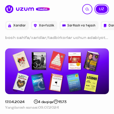
RU
UZ
Xaridlar
Xavfsizlik
Sarflash va tejash
Dar
bosh sahifa
/
xaridlar
/
tadbirkorlar uchun adabiyot:
biznes haqidagi eng yaxshi
kitoblar
17.04.2024
4 daqiqa
1573
Yangilanish sanasi:
09.07.2024