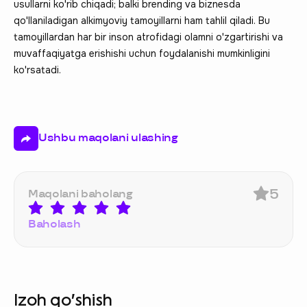
usullarni ko'rib chiqadi; balki brending va biznesda
qo'llaniladigan alkimyoviy tamoyillarni ham tahlil qiladi. Bu
tamoyillardan har bir inson atrofidagi olamni o'zgartirishi va
muvaffaqiyatga erishishi uchun foydalanishi mumkinligini
ko'rsatadi.
Ushbu maqolani ulashing
5
Maqolani baholang
Baholash
Izoh qo‘shish