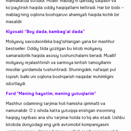
mamlakatda sotiladi. Muallif mablag‘ni qanday saqlash va
ko‘paytirish haqida oddiy haqiqatlarni keltiradi. Har bir bobi –
mablag‘ning oqilona boshqaruvi ahamiyati haqida kichik bir
masaldir.
Kiyosaki “Boy dada, kambag‘al dada”
Moliyaviy savodxonlikka bag'ishlangan yana bir mashhur
bestseller. Oddiy tilda yozilgan bu kitob moliyaviy
samaradorlik haqida asosiy tushunchalarni beradi. Muallif
moliyaviy rejalashtirish va sarmoya kiritish tamoyillarini
misollar yordamida tushuntiradi. Shuningdek, nafaqat pul
topish, balki uni oqilona boshqarish naqadar muhimligini
isbotlaydi.
Ford "Mening hayotim, mening yutuqlarim"
Mashhur odamning tarjimai holi hamisha qimmatli va
namunalidir. O‘z ishida katta yutuqqa erishgan insonning
haqiqiy tajribasi ana shu tarjimai holda to‘liq aks etadi. Ushbu
kitobda dunyodagi eng yirik avtomobil kompaniyasini