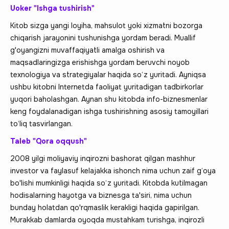
Uoker "Ishga tushirish"
Kitob sizga yangi loyiha, mahsulot yoki xizmatni bozorga
chiqarish jarayonini tushunishga yordam beradi. Muallif
g'oyangizni muvaffaqiyatli amalga oshirish va
maqsadlaringizga erishishga yordam beruvchi noyob
texnologiya va strategiyalar haqida so‘z yuritadi. Ayniqsa
ushbu kitobni Internetda faoliyat yuritadigan tadbirkorlar
yuqori baholashgan. Aynan shu kitobda info-biznesmenlar
keng foydalanadigan ishga tushirishning asosiy tamoyillari
to‘liq tasvirlangan.
Taleb "Qora oqqush"
2008 yilgi moliyaviy inqirozni bashorat qilgan mashhur
investor va faylasuf kelajakka ishonch nima uchun zaif g‘oya
bo'lishi mumkinligi haqida so‘z yuritadi. Kitobda kutilmagan
hodisalarning hayotga va biznesga ta'siri, nima uchun
bunday holatdan qo'rqmaslik kerakligi haqida gapirilgan.
Murakkab damlarda oyoqda mustahkam turishga, inqirozli