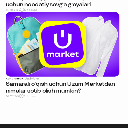
uchun noodatiy sovg‘a g‘oyalari
01.08.2024
8 daqiqa
Xaridlar
maktab
xaridlar
Samarali o‘qish uchun Uzum Marketdan
nimalar sotib olish mumkin?
30.07.2024
7 daqiqa