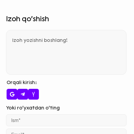
Izoh qo‘shish
Orqali kirish
Ism
Ema