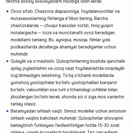
nechta asosiy xususiyatlarni hisobga olish kerak:
Ovoz sifati. Chastota diapazoniga, foydalanuvchilar va
mutaxassislarning fikrlariga e'tibor bering. Barcha
chastotalarda — chuqur bassdan tortib, tiniq yuqori
notalargacha — toza va muvozanatli ovoz beradigan
modellarni tanlang. Bu, ayniqsa, musiqa, filmlar yoki
podkastlarda detallarga ahamiyat beradiganlar uchun
muhimdir.
Qulaylik va o‘rnashishi. Quloqchinlarning boshda qanchalik
qulay joylashishini va uzoq vaqt foydalanishda noqulaylik
tug‘dirmasligini tekshiring. To‘liq o‘lchamli modellarda
yumshoq yostiqchalar bo‘lishi, yostiqchalilari barqaror
bo‘lishi, vakuumlilari esa turli o‘lchamdagi uchliklar bilan
jihozlangan bo‘lishi kerak, shunda siz o‘ziga mos variantni
tanlay olasiz.
Batareyadan ishlash vaqti. Simsiz modellar uchun avtonom
ishlash vaqtini baholash muhimdir. Quloqchinlar shovqinni
kamaytirish funksiyasi faollashtirilgan holda 15-30 soat
ishlasa, yaxshi ko‘rsatkich hisoblanadi. Tez zaryadlash