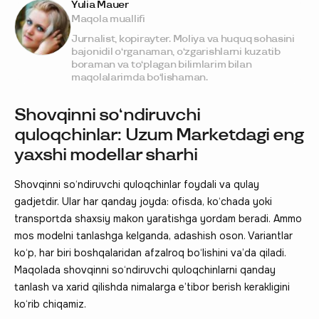
Yulia Mauer
Maqola muallifi
Jurnalist, kopirayter. Moliya va huquq sohasini
bajonidil o‘rganaman, o‘zgarishlarni kuzatib
boraman va to‘plagan bilimlarim bilan
maqolalarimda bo‘lishaman.
Shovqinni so‘ndiruvchi
quloqchinlar: Uzum Marketdagi eng
yaxshi modellar sharhi
Shovqinni so‘ndiruvchi quloqchinlar foydali va qulay
gadjetdir. Ular har qanday joyda: ofisda, ko‘chada yoki
transportda shaxsiy makon yaratishga yordam beradi. Ammo
mos modelni tanlashga kelganda, adashish oson. Variantlar
ko‘p, har biri boshqalaridan afzalroq bo‘lishini va’da qiladi.
Maqolada shovqinni so‘ndiruvchi quloqchinlarni qanday
tanlash va xarid qilishda nimalarga e’tibor berish kerakligini
ko‘rib chiqamiz.