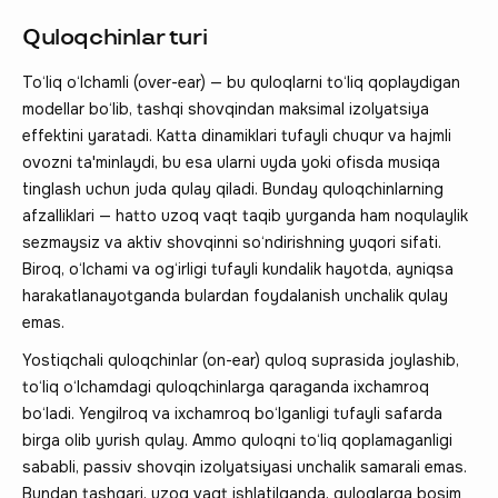
Quloqchinlar turi
To‘liq o‘lchamli (over-ear) — bu quloqlarni to‘liq qoplaydigan
modellar bo‘lib, tashqi shovqindan maksimal izolyatsiya
effektini yaratadi. Katta dinamiklari tufayli chuqur va hajmli
ovozni ta'minlaydi, bu esa ularni uyda yoki ofisda musiqa
tinglash uchun juda qulay qiladi. Bunday quloqchinlarning
afzalliklari — hatto uzoq vaqt taqib yurganda ham noqulaylik
sezmaysiz va aktiv shovqinni so‘ndirishning yuqori sifati.
Biroq, o‘lchami va og‘irligi tufayli kundalik hayotda, ayniqsa
harakatlanayotganda bulardan foydalanish unchalik qulay
emas.
Yostiqchali quloqchinlar (on-ear) quloq suprasida joylashib,
to‘liq o‘lchamdagi quloqchinlarga qaraganda ixchamroq
bo‘ladi. Yengilroq va ixchamroq bo‘lganligi tufayli safarda
birga olib yurish qulay. Ammo quloqni to‘liq qoplamaganligi
sababli, passiv shovqin izolyatsiyasi unchalik samarali emas.
Bundan tashqari, uzoq vaqt ishlatilganda, quloqlarga bosim