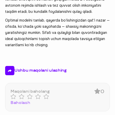
avtonom rejimda ishlash va tez quvvat olish imkoniyatini
taqdim etadi, bu kundalik foydalanishni qulay qiladi.
Optimal modelni tanlab, qayerda bo‘lishingizdan qat'i nazar —
ofisda, ko‘chada yoki sayohatda — shaxsiy makoningizni
yaratishingiz mumkin. Sifati va qulayligi bilan quvontiradigan
ideal quloqchinlarni topish uchun maqolada tavsiya etilgan
variantlarni ko‘rib chiqing.
Ushbu maqolani ulashing
0
Maqolani baholang
Baholash