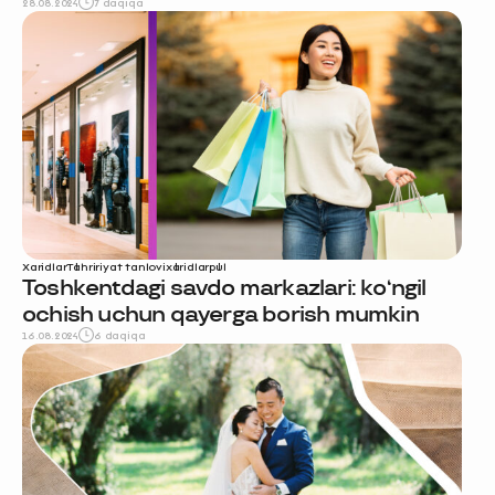
28.08.2024
7 daqiqa
Xaridlar
Tahririyat tanlovi
xaridlar
pul
Toshkentdagi savdo markazlari: ko‘ngil
ochish uchun qayerga borish mumkin
16.08.2024
6 daqiqa