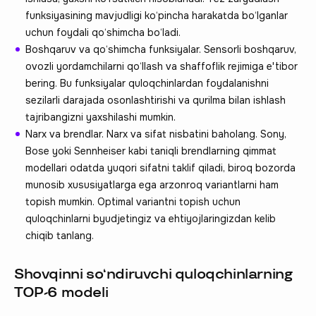
funksiyasining mavjudligi ko‘pincha harakatda bo‘lganlar
uchun foydali qo‘shimcha bo‘ladi.
Boshqaruv va qo‘shimcha funksiyalar. Sensorli boshqaruv,
ovozli yordamchilarni qo‘llash va shaffoflik rejimiga e'tibor
bering. Bu funksiyalar quloqchinlardan foydalanishni
sezilarli darajada osonlashtirishi va qurilma bilan ishlash
tajribangizni yaxshilashi mumkin.
Narx va brendlar. Narx va sifat nisbatini baholang. Sony,
Bose yoki Sennheiser kabi taniqli brendlarning qimmat
modellari odatda yuqori sifatni taklif qiladi, biroq bozorda
munosib xususiyatlarga ega arzonroq variantlarni ham
topish mumkin. Optimal variantni topish uchun
quloqchinlarni byudjetingiz va ehtiyojlaringizdan kelib
chiqib tanlang.
Shovqinni so‘ndiruvchi quloqchinlarning
TOP-6 modeli