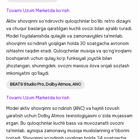
Tovarni Uzum Marketda ko‘rish
Aktiv shovqinni so‘ndiruvchi quloqchinlar bo‘lib, retro dizayni
va chuqur baslarga qaratilgan kuchli ovozi bilan ajralib turadi.
Model foydalanishda qulaylik va zamonaviylikni ta'minlab,
shovqinni so‘ndirish yoqilgan holda 30 soatgacha avtonom
ishlashni taqdim etadi. Quloqchinlar musiqa va qo‘ng‘iroqlarni
boshqarish uchun qulay ko‘p funksiyali joystik bilan
jihozlangan, shuningdek, ovozni maxsus ilova orqali sozlash
imkoniyatini qo‘llaydi.
BEATS Studio Pro, Dolby Atmos, ANC
Tovarni Uzum Marketda ko‘rish
Model aktiv shovqinni so‘ndirish (ANC) va hajmli tovush
yaratish uchun Dolby Atmos texnologiyasini o‘zida mujassam
etgan. Bu quloqchinlar kuchli bass va muvozanatli ovozni
ta'minlab, ayniqsa zamonaviy musiqa muxlislarining e'tiborini
tortadi. Shovqinni so‘ndirish yoqilgan holda 24 soatgacha