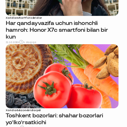
Xaridlar
smartfon
xaridlar
Har qanday vazifa uchun ishonchli
hamroh: Honor X7c smartfoni bilan bir
kun
31.10.2024
4 daqiqa
Xaridlar
bozor
xaridlar
pul
Toshkent bozorlari: shahar bozorlari
yo‘lko‘rsatkichi