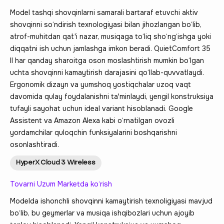
Model tashqi shovqinlarni samarali bartaraf etuvchi aktiv
shovqinni so‘ndirish texnologiyasi bilan jihozlangan bo‘lib,
atrof-muhitdan qat'i nazar, musiqaga to‘liq sho‘ng‘ishga yoki
diqqatni ish uchun jamlashga imkon beradi. QuietComfort 35
II har qanday sharoitga oson moslashtirish mumkin bo‘lgan
uchta shovqinni kamaytirish darajasini qo‘llab-quvvatlaydi.
Ergonomik dizayn va yumshoq yostiqchalar uzoq vaqt
davomida qulay foydalanishni ta'minlaydi, yengil konstruksiya
tufayli sayohat uchun ideal variant hisoblanadi. Google
Assistent va Amazon Alexa kabi o‘rnatilgan ovozli
yordamchilar quloqchin funksiyalarini boshqarishni
osonlashtiradi.
HyperX Cloud 3 Wireless
Tovarni Uzum Marketda ko‘rish
Modelda ishonchli shovqinni kamaytirish texnoligiyasi mavjud
bo‘lib, bu geymerlar va musiqa ishqibozlari uchun ajoyib