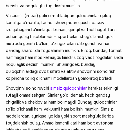
berishi va noqulaylik tug‘dirishi mumkin.
Vakuumli (in-ear) yoki o‘rnatiladigan quloqchinlar quloq
kanaliga o‘rnatilib, tashqi shovqindan yaxshi passiv
izolyatsiyani ta'minlaydi. Ixcham, yengil va faol hayot tarzi
uchun qulay hisoblanadi — sport bilan shug‘ullanish yoki
metroda yurish bo‘lsin, o‘zingiz bilan olib yurish va har
qanday sharoitda foydalanish mumkin. Biroq, bunday format
hammaga ham mos kelmaydi: kimdir uzoq vaqt foydalanishda
noqulaylik sezishi mumkin. Shuningdek, bunday
quloqchinlardagi ovoz sifati va aktiv shovqinni so‘ndirish
ko‘pincha to‘liq o‘lchamli modellardan yomonroq bo‘ladi.
Shovqinni so‘ndiruvchi
simsiz quloqchinlar
harakat erkinligi
tufayli ommalashgan. Simlar yo‘q, demak, hech qanday
chigallik va cheklovlar ham bo‘lmaydi. Bunday quloqchinlar
to‘liq o‘lchamli ham, vakuumli ham bo‘lishi mumkin. Simsiz
modellardan, ayniqsa, yo‘lda yoki sport mashg‘ulotlarida
foydalanish qulay. Ammo kamchiliklari ham bor: avtonom
ishlash vaqti cheklangan, shuning uchun uzoq vaqt