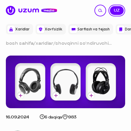
RU
UZ
Xaridlar
Xavfsizlik
Sarflash va tejash
Dar
bosh sahifa
/
xaridlar
/
shovqinni so‘ndiruvchi
quloqchinlar: uzum
marketdagi eng yaxshi
modellar sharhi
16.09.2024
6 daqiqa
983