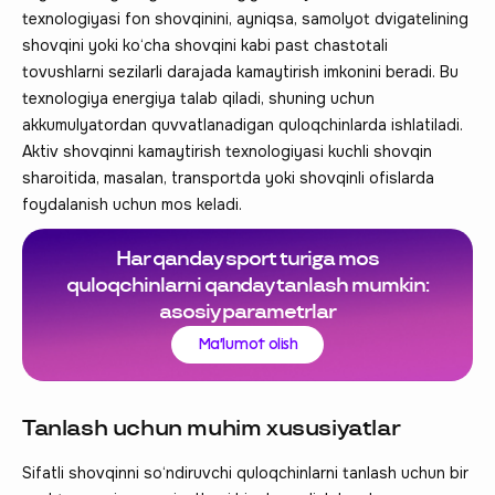
texnologiyasi fon shovqinini, ayniqsa, samolyot dvigatelining
shovqini yoki ko‘cha shovqini kabi past chastotali
tovushlarni sezilarli darajada kamaytirish imkonini beradi. Bu
texnologiya energiya talab qiladi, shuning uchun
akkumulyatordan quvvatlanadigan quloqchinlarda ishlatiladi.
Aktiv shovqinni kamaytirish texnologiyasi kuchli shovqin
sharoitida, masalan, transportda yoki shovqinli ofislarda
foydalanish uchun mos keladi.
Har qanday sport turiga mos
quloqchinlarni qanday tanlash mumkin:
asosiy parametrlar
Ma'lumot olish
Tanlash uchun muhim xususiyatlar
Sifatli shovqinni so‘ndiruvchi quloqchinlarni tanlash uchun bir