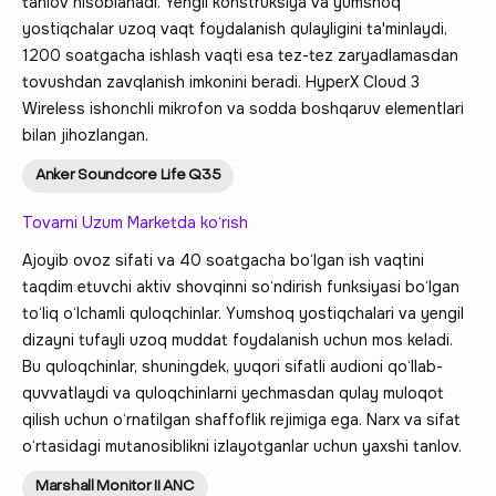
tanlov hisoblanadi. Yengil konstruksiya va yumshoq
yostiqchalar uzoq vaqt foydalanish qulayligini ta'minlaydi,
1200 soatgacha ishlash vaqti esa tez-tez zaryadlamasdan
tovushdan zavqlanish imkonini beradi. HyperX Cloud 3
Wireless ishonchli mikrofon va sodda boshqaruv elementlari
bilan jihozlangan.
Anker Soundcore Life Q35
Tovarni Uzum Marketda ko‘rish
Ajoyib ovoz sifati va 40 soatgacha bo‘lgan ish vaqtini
taqdim etuvchi aktiv shovqinni so‘ndirish funksiyasi bo‘lgan
to‘liq o‘lchamli quloqchinlar. Yumshoq yostiqchalari va yengil
dizayni tufayli uzoq muddat foydalanish uchun mos keladi.
Bu quloqchinlar, shuningdek, yuqori sifatli audioni qo‘llab-
quvvatlaydi va quloqchinlarni yechmasdan qulay muloqot
qilish uchun o‘rnatilgan shaffoflik rejimiga ega. Narx va sifat
o‘rtasidagi mutanosiblikni izlayotganlar uchun yaxshi tanlov.
Marshall Monitor II ANC