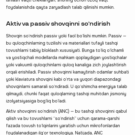
foydalanishda qayta zaryadlash talab qilinishi mumkin.
Aktiv va passiv shovqinni so‘ndirish
Shovqin so‘ndirish passiv yoki faol bo‘lishi mumkin. Passiv —
bu quloqchinlarning tuzilishi va materiallari tufayli tashqi
tovushlarni tabiiy bloklash xususiyati. Bunga to‘liq o‘lchamli
va yostiqchali modellarda mahkam qoplaydigan yostiqchalar
yoki vakuumli quloqchinlarni quloq kanaliga zich joylashtirish
orqali erishiladi. Passiv shovqinni kamaytirish odamlar suhbati
yoki klaviatura shovqini kabi o‘rta va yuqori diapazondagi
shovqinlarni samarali so‘ndiradi. U qo‘shimcha energiya talab
qilmaydi, chunki faqat quloqlarning tashqi muhitdan jismoniy
izolyatsiyasiga bog‘liq bo‘ladi.
Aktiv shovqinni so‘ndirish (ANC) — bu tashqi shovqinni qabul
qilish va bu tovushlarni “so‘ndirish” uchun qarama-qarshi
fazada tovush to‘lqinlarini yaratish uchun mikrofonlardan
foydalanadigan ilg‘or texnologiya. Natijada, ANC