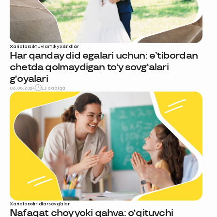
Xaridlar
sotuvlar
to‘y
xaridlar
Har qanday did egalari uchun: e’tibordan
chetda qolmaydigan to‘y sovg‘alari
g‘oyalari
06.08.2024
11 daqiqa
Xaridlar
xaridlar
sovg'alar
Nafaqat choy yoki qahva: o‘qituvchi