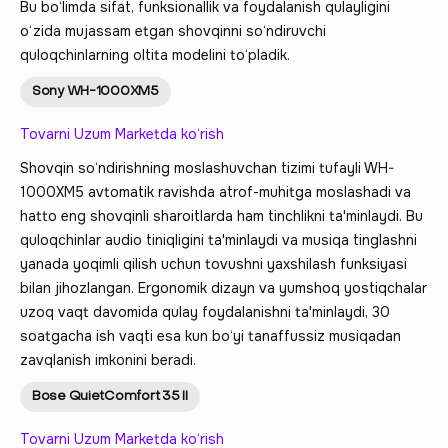
Bu bo‘limda sifat, funksionallik va foydalanish qulayligini
o‘zida mujassam etgan shovqinni so‘ndiruvchi
quloqchinlarning oltita modelini to‘pladik.
Sony WH-1000XM5
Tovarni Uzum Marketda ko‘rish
Shovqin so‘ndirishning moslashuvchan tizimi tufayli WH-
1000XM5 avtomatik ravishda atrof-muhitga moslashadi va
hatto eng shovqinli sharoitlarda ham tinchlikni ta'minlaydi. Bu
quloqchinlar audio tiniqligini ta'minlaydi va musiqa tinglashni
yanada yoqimli qilish uchun tovushni yaxshilash funksiyasi
bilan jihozlangan. Ergonomik dizayn va yumshoq yostiqchalar
uzoq vaqt davomida qulay foydalanishni ta'minlaydi, 30
soatgacha ish vaqti esa kun bo‘yi tanaffussiz musiqadan
zavqlanish imkonini beradi.
Bose QuietComfort 35 II
Tovarni Uzum Marketda ko‘rish