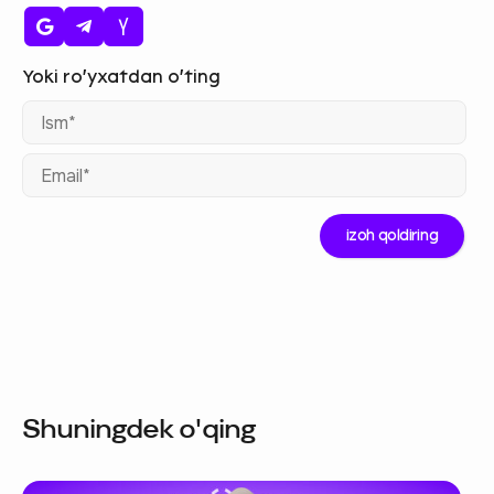
Ism
Ema
Shuningdek o'qing