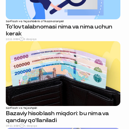
Sarflash va tejash
bank o‘tkazmalari
pul
To‘lov talabnomasi nima va nima uchun
kerak
10.11.2024
5 daqiqa
Sarflash va tejash
pul
Bazaviy hisoblash miqdori: bu nima va
qanday qo‘llaniladi
09.11.2024
4 daqiqa