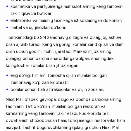
kosmetika va parfyumeriya mahsulotlarining keng tanlovini
taklif qiluvchi butiklar;
elektronika va maishiy texnikaga ixtisoslashgan do‘konlar;
mebel va uy jihozlari do‘koni.
Toshkentdagi bu SM zamonaviy dizayni va qulay joylashuvi
bilan ajralib turadi. Keng va yorug‘ xonalar xarid qilish va dam
olish uchun yoqimli muhit yaratadi. Markaz mijozlarning
qulayligi uchun barcha sharoitlar yaratilgan, shuningdek,
ko‘ngilochar zonalar bilan jihozlangan:
eng so‘ngi filmlarni tomosha qilish mumkin bo‘lgan
zamonaviy ko‘p zalli kinoteatr;
bolalar uchun turli attraksionlar va o‘yin zonalari.
Next Mall o‘zbek, yevropa, osiyo va boshqa oshxonalarning
taomlarini ta'tib ko‘rish mumkin bo‘lgan restoran va
kafelarning keng tanlovini taklif etadi. Fud-kortda tez
ovqatlanish shoxobchalari ham, to‘liq menyuli restoranlar ham
mavjud. Tashrif buyuruvchilarning qulayligi uchun Next Mall