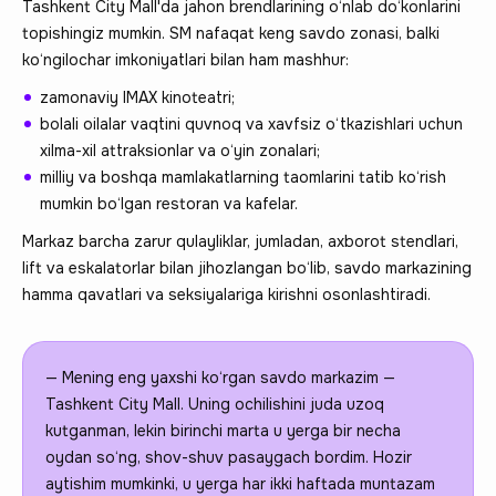
Tashkent City Mall'da jahon brendlarining o‘nlab do‘konlarini
topishingiz mumkin. SM nafaqat keng savdo zonasi, balki
ko‘ngilochar imkoniyatlari bilan ham mashhur:
zamonaviy IMAX kinoteatri;
bolali oilalar vaqtini quvnoq va xavfsiz o‘tkazishlari uchun
xilma-xil attraksionlar va o‘yin zonalari;
milliy va boshqa mamlakatlarning taomlarini tatib ko‘rish
mumkin bo‘lgan restoran va kafelar.
Markaz barcha zarur qulayliklar, jumladan, axborot stendlari,
lift va eskalatorlar bilan jihozlangan bo‘lib, savdo markazining
hamma qavatlari va seksiyalariga kirishni osonlashtiradi.
— Mening eng yaxshi ko‘rgan savdo markazim —
Tashkent City Mall. Uning ochilishini juda uzoq
kutganman, lekin birinchi marta u yerga bir necha
oydan so‘ng, shov-shuv pasaygach bordim. Hozir
aytishim mumkinki, u yerga har ikki haftada muntazam