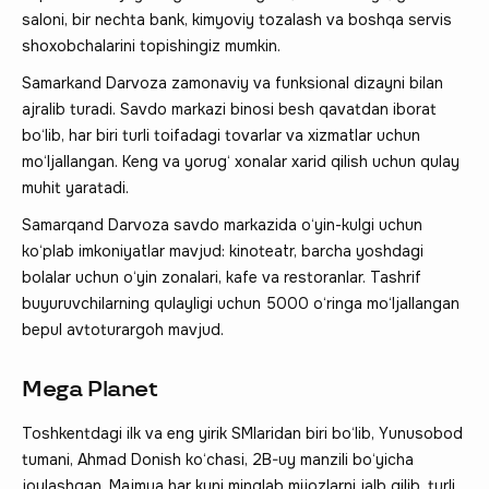
saloni, bir nechta bank, kimyoviy tozalash va boshqa servis
shoxobchalarini topishingiz mumkin.
Samarkand Darvoza zamonaviy va funksional dizayni bilan
ajralib turadi. Savdo markazi binosi besh qavatdan iborat
bo‘lib, har biri turli toifadagi tovarlar va xizmatlar uchun
mo‘ljallangan. Keng va yorug‘ xonalar xarid qilish uchun qulay
muhit yaratadi.
Samarqand Darvoza savdo markazida o‘yin-kulgi uchun
ko‘plab imkoniyatlar mavjud: kinoteatr, barcha yoshdagi
bolalar uchun o‘yin zonalari, kafe va restoranlar. Tashrif
buyuruvchilarning qulayligi uchun 5000 o‘ringa mo‘ljallangan
bepul avtoturargoh mavjud.
Mega Planet
Toshkentdagi ilk va eng yirik SMlaridan biri bo‘lib, Yunusobod
tumani, Ahmad Donish ko‘chasi, 2B-uy manzili bo‘yicha
joylashgan. Majmua har kuni minglab mijozlarni jalb qilib, turli