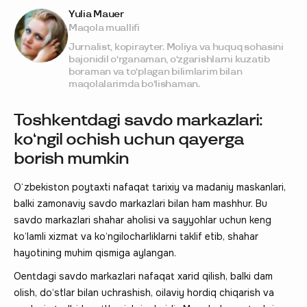
Yulia Mauer
Maqola muallifi
Jurnalist, kopirayter. Moliya va huquq sohasini
bajonidil o‘rganaman, o‘zgarishlarni kuzatib
boraman va to‘plagan bilimlarim bilan
maqolalarimda bo‘lishaman.
Toshkentdagi savdo markazlari:
ko‘ngil ochish uchun qayerga
borish mumkin
O‘zbekiston poytaxti nafaqat tarixiy va madaniy maskanlari,
balki zamonaviy savdo markazlari bilan ham mashhur. Bu
savdo markazlari shahar aholisi va sayyohlar uchun keng
ko‘lamli xizmat va ko‘ngilocharliklarni taklif etib, shahar
hayotining muhim qismiga aylangan.
Oentdagi savdo markazlari nafaqat xarid qilish, balki dam
olish, do‘stlar bilan uchrashish, oilaviy hordiq chiqarish va