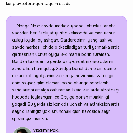
keng avtoturargoh taqdim etadi.
— Menga Next savdo markazi yoqadi, chunki u ancha
vaqtdan beri faoliyat yuritib kelmoqda va men uchun
qulay joyda joylashgan. Garderobimni yangilash va
savdo markazi ichida o‘tkaziladigan turli yarmarkalarda
qatnashish uchun oyiga 3-4 marta borib turaman.
Bundan tashqari, u yerda oziq-ovqat mahsulotlarini
xarid qilish ham qulay. Xaridga borishdan oldin doimo
nimani xohlayotganim va menga hozir nima zarurligini
aniq ro‘yxat qilib olaman, so‘ng shunga asoslanib
xaridlarimni amalga oshiraman. Issiq kunlarda atrofdagi
hududda joylashgan Ice City’ga borish mumkinligi
yoqadi. Bu yerda siz konkida uchish va attraksionlarda
sayr qilishingiz yoki shunchaki qish havosida sayr
qilishingiz mumkin.
Vladimir Pak,