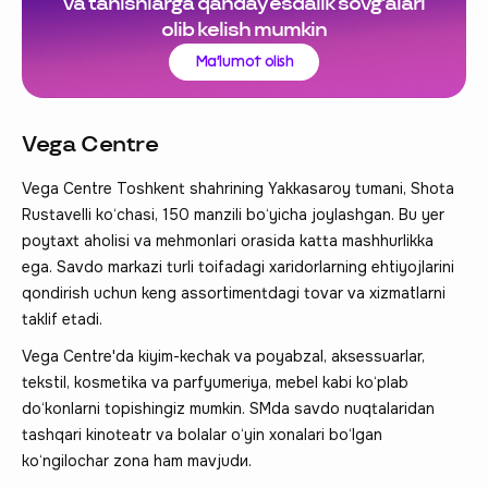
va tanishlarga qanday esdalik sovg‘alari
olib kelish mumkin
Ma'lumot olish
Vega Centre
Vega Centre Toshkent shahrining Yakkasaroy tumani, Shota
Rustavelli ko‘chasi, 150 manzili bo‘yicha joylashgan. Bu yer
poytaxt aholisi va mehmonlari orasida katta mashhurlikka
ega. Savdo markazi turli toifadagi xaridorlarning ehtiyojlarini
qondirish uchun keng assortimentdagi tovar va xizmatlarni
taklif etadi.
Vega Centre'da kiyim-kechak va poyabzal, aksessuarlar,
tekstil, kosmetika va parfyumeriya, mebel kabi ko‘plab
do‘konlarni topishingiz mumkin. SMda savdo nuqtalaridan
tashqari kinoteatr va bolalar o‘yin xonalari bo‘lgan
ko‘ngilochar zona ham mavjudи.