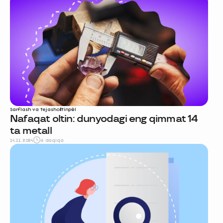
Sarflash va tejash
oltin
pul
Nafaqat oltin: dunyodagi eng qimmat 14
ta metall
14.11.2024
6 daqiqa