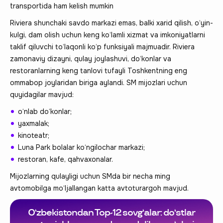
transportida ham kelish mumkin
Riviera shunchaki savdo markazi emas, balki xarid qilish, o‘yin-
kulgi, dam olish uchun keng ko‘lamli xizmat va imkoniyatlarni
taklif qiluvchi to‘laqonli ko‘p funksiyali majmuadir. Riviera
zamonaviy dizayni, qulay joylashuvi, do‘konlar va
restoranlarning keng tanlovi tufayli Toshkentning eng
ommabop joylaridan biriga aylandi. SM mijozlari uchun
quyidagilar mavjud:
o‘nlab do‘konlar;
yaxmalak;
kinoteatr;
Luna Park bolalar ko‘ngilochar markazi;
restoran, kafe, qahvaxonalar.
Mijozlarning qulayligi uchun SMda bir necha ming
avtomobilga mo‘ljallangan katta avtoturargoh mavjud.
O‘zbekistondan Top-12 sovg‘alar: do‘stlar