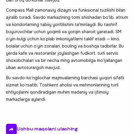
Compass Mall zamonaviy dizayni va funksional tuzilishi bilan
ajralib turadi. Savdo markazining tomi shishadan bo‘lib, atrium
va koridorlarning tabiiy yoritilishini ta'minlaydi. Bu tashrif
buyuruvchilar uchun yoqimli va yorqin sharoit yaratadi. SM
o‘yin-kulgi uchun ko‘plab imkoniyatlarni taklif etadi — kino,
bolalar uchun o‘yin zonalari, bouling va boshqa tadbirlar. Bu
yerda kafe va restoranlar joylashgan fudkort, turli servis
shoxobchalari va bir necha ming avtomobilga mo‘ljallangan
ulkan avtoturargoh mavjud.
Bu savdo-ko‘ngilochar majmualarning barchasi yuqori sifatli
xizmat ko‘rsatib, Toshkent aholisi va mehmonlarining turli
ehtiyojlarini qondiradigan muhim madaniy va ijtimoiy
markazlarga aylandi.
Ushbu maqolani ulashing