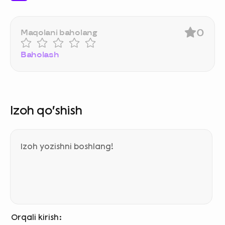
0
Maqolani baholang
Baholash
Izoh qo‘shish
Orqali kirish