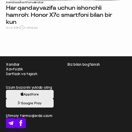
Xaridlar
smartfon
xaridlar
Har qanday vazifa uchun ishonchli
hamroh: Honor X7c smartfoni bilan bir
kun
31.10.2024
4 daqiqa
Xaridlar
Biz bilan bog'lanish
Xavfsizlik
Sarflash va tejash
Uzum bozorini yuklab oling
AppStore
Ravnaqimizga hissa
Google Play
qo'shing — so‘rovnomada
Ijtimoiy tarmoqlarda uzum
qatnashing ❤️
boshlash