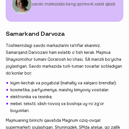
savdo markazida keng qamrovli xarid qiladi
Samarkand Darvoza
Toshkentdagi savdo markazlarini ta'riflar ekanmiz,
Samarqand Darvozani ham eslatib o‘tish kerak. Majmua
Shayxontohur tumani Qoratosh ko‘chasi, 5A manzili bo‘yicha
joylashgan. Savdo markazida turli-tuman tovarlar sotiladigan
do‘konlar bor:
kiyim-kechak va poyabzal (mahalliy va xalqaro brendlar);
kosmetika, parfyumeriya, maishiy kimyoviy vositalar;
elektronika va texnika;
mebel, tekstil, idish-tovoq va boshqa uy-ro‘zg‘or
buyumlari.
Majmuaning birinchi qavatida Magnum oziq-ovqat
supermarketi joylashgan. Shuningdek, SMda atelye, go‘zallik