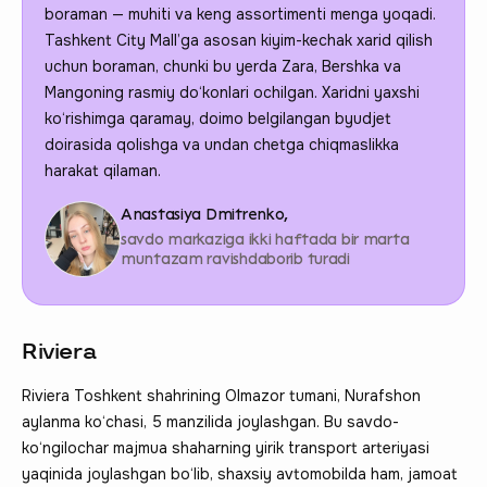
boraman — muhiti va keng assortimenti menga yoqadi.
Tashkent City Mall’ga asosan kiyim-kechak xarid qilish
uchun boraman, chunki bu yerda Zara, Bershka va
Mangoning rasmiy do‘konlari ochilgan. Xaridni yaxshi
ko‘rishimga qaramay, doimo belgilangan byudjet
doirasida qolishga va undan chetga chiqmaslikka
harakat qilaman.
Anastasiya Dmitrenko,
savdo markaziga ikki haftada bir marta
muntazam ravishdaborib turadi
Riviera
Riviera Toshkent shahrining Olmazor tumani, Nurafshon
aylanma ko‘chasi, 5 manzilida joylashgan. Bu savdo-
ko‘ngilochar majmua shaharning yirik transport arteriyasi
yaqinida joylashgan bo‘lib, shaxsiy avtomobilda ham, jamoat