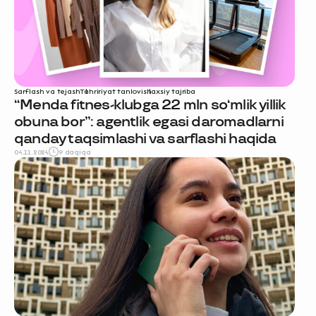
Sarflash va tejash
Tahririyat tanlovi
shaxsiy tajriba
“Menda fitnes-klubga 22 mln so‘mlik yillik
obuna bor”: agentlik egasi daromadlarni
qanday taqsimlashi va sarflashi haqida
04.11.2024
9 daqiqa