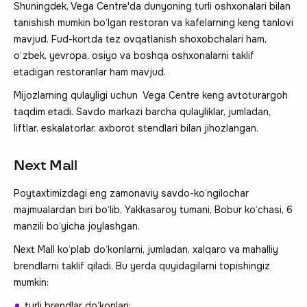
Shuningdek, Vega Centre'da dunyoning turli oshxonalari bilan
tanishish mumkin bo‘lgan restoran va kafelarning keng tanlovi
mavjud. Fud-kortda tez ovqatlanish shoxobchalari ham,
o‘zbek, yevropa, osiyo va boshqa oshxonalarni taklif
etadigan restoranlar ham mavjud.
Mijozlarning qulayligi uchun Vega Centre keng avtoturargoh
taqdim etadi. Savdo markazi barcha qulayliklar, jumladan,
liftlar, eskalatorlar, axborot stendlari bilan jihozlangan.
Next Mall
Poytaxtimizdagi eng zamonaviy savdo-ko‘ngilochar
majmualardan biri bo‘lib, Yakkasaroy tumani, Bobur ko‘chasi, 6
manzili bo‘yicha joylashgan.
Next Mall ko‘plab do‘konlarni, jumladan, xalqaro va mahalliy
brendlarni taklif qiladi. Bu yerda quyidagilarni topishingiz
mumkin:
turli brendlar do‘konlari;