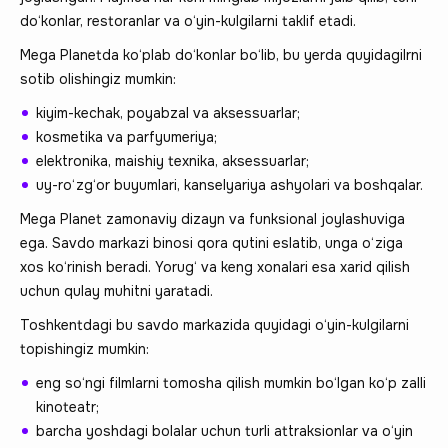
do‘konlar, restoranlar va o‘yin-kulgilarni taklif etadi.
Mega Planetda ko‘plab do‘konlar bo‘lib, bu yerda quyidagilrni
sotib olishingiz mumkin:
kiyim-kechak, poyabzal va aksessuarlar;
kosmetika va parfyumeriya;
elektronika, maishiy texnika, aksessuarlar;
uy-ro‘zg‘or buyumlari, kanselyariya ashyolari va boshqalar.
Mega Planet zamonaviy dizayn va funksional joylashuviga
ega. Savdo markazi binosi qora qutini eslatib, unga o‘ziga
xos ko‘rinish beradi. Yorug‘ va keng xonalari esa xarid qilish
uchun qulay muhitni yaratadi.
Toshkentdagi bu savdo markazida quyidagi o‘yin-kulgilarni
topishingiz mumkin:
eng so‘ngi filmlarni tomosha qilish mumkin bo‘lgan ko‘p zalli
kinoteatr;
barcha yoshdagi bolalar uchun turli attraksionlar va o‘yin