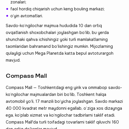
zonalari;
faol hordiq chiqarish uchun keng bouling markazi;
o‘yin avtomatlari.
Savdo-ko‘ngilochar majmua hududida 10 dan ortiq
ovqatlanish shoxobchalari joylashgan bo‘lib, bu yerda
shunchaki qahva ichishingiz yoki turli mamlakatlarning
taomlaridan bahramand bo‘lishingiz mumkin. Mijozlarning
qulayligi uchun Mega Planetda katta bepul avtoturargoh
mavjud.
Compass Mall
Compass Mall — Toshkentdagi eng yirik va ommabop savdo-
ko‘ngilochar majmualardan biri bo‘lib, Toshkent halqa
avtomobil yo‘li, 17 manzili bo‘yicha joylashgan. Savdo markazi
40 000 kvadrat metr maydonni egallab, o‘ziga xos dizaynga
ega, ko‘plab xizmat va ko‘ngilochar tadbirlarni taklif etadi.
Compass Mall'da turli toifadagi tovarlarni taklif qiluvchi 160
dan ortiq do‘konlar mavjud.