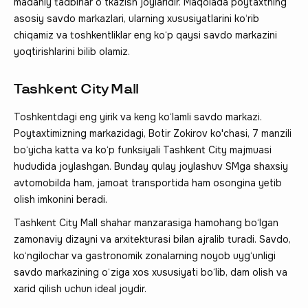
madaniy tadbirlar o‘tkazish joylaridir. Maqolada poytaxtning
asosiy savdo markazlari, ularning xususiyatlarini ko‘rib
chiqamiz va toshkentliklar eng ko‘p qaysi savdo markazini
yoqtirishlarini bilib olamiz.
Tashkent City Mall
Toshkentdagi eng yirik va keng ko‘lamli savdo markazi.
Poytaxtimizning markazidagi, Botir Zokirov ko'chasi, 7 manzili
bo‘yicha katta va ko‘p funksiyali Tashkent City majmuasi
hududida joylashgan. Bunday qulay joylashuv SMga shaxsiy
avtomobilda ham, jamoat transportida ham osongina yetib
olish imkonini beradi.
Tashkent City Mall shahar manzarasiga hamohang bo‘lgan
zamonaviy dizayni va arxitekturasi bilan ajralib turadi. Savdo,
ko‘ngilochar va gastronomik zonalarning noyob uyg‘unligi
savdo markazining o‘ziga xos xususiyati bo‘lib, dam olish va
xarid qilish uchun ideal joydir.