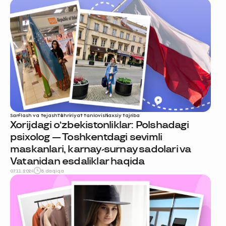
Sarflash va tejash
Tahririyat tanlovi
shaxsiy tajriba
Xorijdagi o‘zbekistonliklar: Polshadagi
psixolog — Toshkentdagi sevimli
maskanlari, karnay-surnay sadolari va
Vatanidan esdaliklar haqida
07.11.2024
8 daqiqa