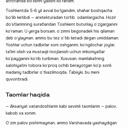
atroflarida bo‘lishni yaxshi ko‘rardim.
Toshkentda 5-6 yil avval bo‘lgandim, shahar boshqacha
bo‘lib ketibdi — arxitekturadan tortib odamlargacha. Hozir
do‘stlarimning suratlaridan Toshkent butunlay o‘zgarganini
ko‘raman. U yerga borsam, o‘zimni begonadek his qilaman
deb o‘ylayman, ammo bu tez o‘tib ketadi degan umiddaman.
Yoshlar uchun tadbirlar soni oshganini, ko‘ngilochar joylar,
ta'lim olish va mustaqil rivojlanish uchun imkoniyatlar
ko‘payganini ko‘rib turibman. Xususan, mamlakatning
salohiyatini tobora ko‘proq ochib berayotgan ko‘p sonli
madaniy tadbirlar o‘tkazilmoqda. Tabiiyki, bu meni
quvontiradi.
Taomlar haqida
— Aksariyat vatandoshlarim kabi sevimli taomlarim — palov,
kabob va xonim.
O‘zim palov pishirmayman, ammo Varshavada yashaydigan