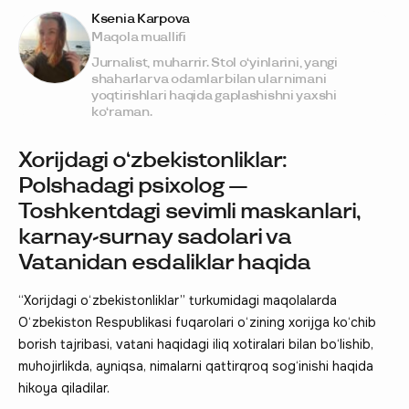
Ksenia Karpova
Maqola muallifi
Jurnalist, muharrir. Stol o‘yinlarini, yangi
shaharlar va odamlar bilan ular nimani
yoqtirishlari haqida gaplashishni yaxshi
ko‘raman.
Xorijdagi o‘zbekistonliklar:
Polshadagi psixolog —
Toshkentdagi sevimli maskanlari,
karnay-surnay sadolari va
Vatanidan esdaliklar haqida
“Xorijdagi o‘zbekistonliklar” turkumidagi maqolalarda
O‘zbekiston Respublikasi fuqarolari o‘zining xorijga ko‘chib
borish tajribasi, vatani haqidagi iliq xotiralari bilan bo‘lishib,
muhojirlikda, ayniqsa, nimalarni qattirqroq sog‘inishi haqida
hikoya qiladilar.