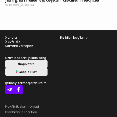
09.10.2024
8 daqiqa
Xaridlar
Biz bilan bog'lanish
Xavfsizlik
Sarflash va tejash
Uzum bozorini yuklab oling
AppStore
Ravnaqimizga hissa
Google Play
qo'shing — so‘rovnomada
Ijtimoiy tarmoqlarda uzum
qatnashing ❤️
boshlash
Uzum Bank bilan
Maxfiylik shartnomasi
ko'proq imtiyozlar
Foydalanish shartlari