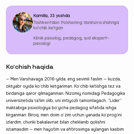
Kamilla, 33 yoshda
Toshkentdan Polshaning Varshava shahriga
ko‘chib ketgan
Klinik psixolog, pedagog, sud ekspert-
psixologi
Ko‘chish haqida
— Men Varshavaga 2016-yilda, eng sevimli faslim — kuzda,
oktyabr oyida ko‘chib ketganman. Ko‘chib ketishga tez va
birdaniga qaror qilmaganman. Nizomiy nomidagi Pedagogika
universitetida ta'lim olib, uni imtiyozli tamomlagach, “Lider”
maktabiga psixologiya bo‘yicha pedagog sifatida ishga
kirganman. Biroq, men doim o‘zim uchun yanada ko‘prog‘ini
izlardim, chunki bakalavriat bilan cheklanib qolishni
istamasdim — men hayotim va ehtirosimga aylangan kasbim