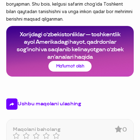
boryapman. Shu bois, kelgusi safarim chog‘ida Toshkent
bilan qaytadan tanishishni va unga imkon qadar bor mehrimni
berishni maqsad qilganman.
Xorijdagi o‘zbekistonliklar — toshkentlik
ayol Amerikadagi hayot, qadrdonlar
sog'inchi va saqlanib kelinayotgan o‘zbek
an'analari haqida
Ma'lumot olish
Ushbu maqolani ulashing
0
Maqolani baholang