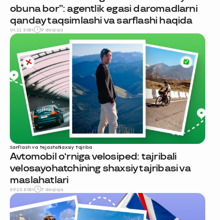
obuna bor”: agentlik egasi daromadlarni
qanday taqsimlashi va sarflashi haqida
04.11.2024
9 daqiqa
Sarflash va tejash
shaxsiy tajriba
Avtomobil o‘rniga velosiped: tajribali
velosayohatchining shaxsiy tajribasi va
maslahatlari
29.10.2024
7 daqiqa