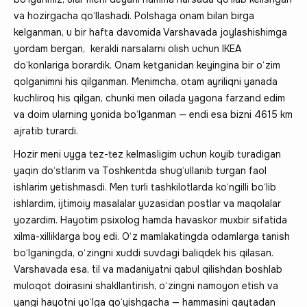
va hozirgacha qo‘llashadi. Polshaga onam bilan birga
kelganman, u bir hafta davomida Varshavada joylashishimga
yordam bergan, kerakli narsalarni olish uchun IKEA
do‘konlariga borardik. Onam ketganidan keyingina bir o‘zim
qolganimni his qilganman. Menimcha, otam ayriliqni yanada
kuchliroq his qilgan, chunki men oilada yagona farzand edim
va doim ularning yonida bo‘lganman — endi esa bizni 4615 km
ajratib turardi.
Hozir meni uyga tez-tez kelmasligim uchun koyib turadigan
yaqin do‘stlarim va Toshkentda shug‘ullanib turgan faol
ishlarim yetishmasdi. Men turli tashkilotlarda ko‘ngilli bo‘lib
ishlardim, ijtimoiy masalalar yuzasidan postlar va maqolalar
yozardim. Hayotim psixolog hamda havaskor muxbir sifatida
xilma-xilliklarga boy edi. O‘z mamlakatingda odamlarga tanish
bo‘lganingda, o‘zingni xuddi suvdagi baliqdek his qilasan.
Varshavada esa, til va madaniyatni qabul qilishdan boshlab
muloqot doirasini shakllantirish, o‘zingni namoyon etish va
yangi hayotni yo‘lga qo‘yishgacha — hammasini qaytadan