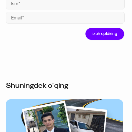
Ism
Ema
Shuningdek o'qing