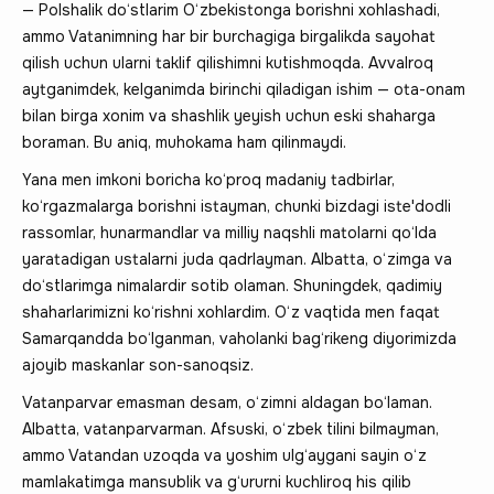
— Polshalik do‘stlarim O‘zbekistonga borishni xohlashadi,
ammo Vatanimning har bir burchagiga birgalikda sayohat
qilish uchun ularni taklif qilishimni kutishmoqda. Avvalroq
aytganimdek, kelganimda birinchi qiladigan ishim — ota-onam
bilan birga xonim va shashlik yeyish uchun eski shaharga
boraman. Bu aniq, muhokama ham qilinmaydi.
Yana men imkoni boricha ko‘proq madaniy tadbirlar,
ko‘rgazmalarga borishni istayman, chunki bizdagi iste'dodli
rassomlar, hunarmandlar va milliy naqshli matolarni qo‘lda
yaratadigan ustalarni juda qadrlayman. Albatta, o‘zimga va
do‘stlarimga nimalardir sotib olaman. Shuningdek, qadimiy
shaharlarimizni ko‘rishni xohlardim. O‘z vaqtida men faqat
Samarqandda bo‘lganman, vaholanki bag‘rikeng diyorimizda
ajoyib maskanlar son-sanoqsiz.
Vatanparvar emasman desam, o‘zimni aldagan bo‘laman.
Albatta, vatanparvarman. Afsuski, o‘zbek tilini bilmayman,
ammo Vatandan uzoqda va yoshim ulg‘aygani sayin o‘z
mamlakatimga mansublik va g‘ururni kuchliroq his qilib