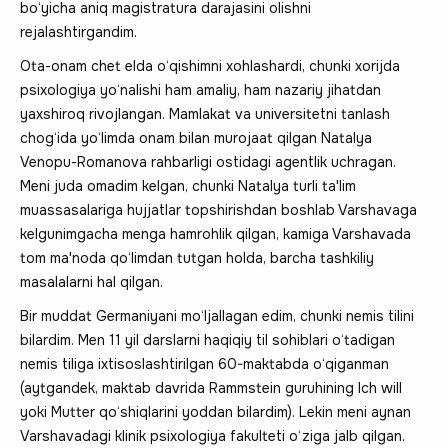
bo‘yicha aniq magistratura darajasini olishni
rejalashtirgandim.
Ota-onam chet elda o‘qishimni xohlashardi, chunki xorijda
psixologiya yo‘nalishi ham amaliy, ham nazariy jihatdan
yaxshiroq rivojlangan. Mamlakat va universitetni tanlash
chog‘ida yo‘limda onam bilan murojaat qilgan Natalya
Venopu-Romanova rahbarligi ostidagi agentlik uchragan.
Meni juda omadim kelgan, chunki Natalya turli ta'lim
muassasalariga hujjatlar topshirishdan boshlab Varshavaga
kelgunimgacha menga hamrohlik qilgan, kamiga Varshavada
tom ma'noda qo‘limdan tutgan holda, barcha tashkiliy
masalalarni hal qilgan.
Bir muddat Germaniyani mo‘ljallagan edim, chunki nemis tilini
bilardim. Men 11 yil darslarni haqiqiy til sohiblari o‘tadigan
nemis tiliga ixtisoslashtirilgan 60-maktabda o‘qiganman
(aytgandek, maktab davrida Rammstein guruhining Ich will
yoki Mutter qo‘shiqlarini yoddan bilardim). Lekin meni aynan
Varshavadagi klinik psixologiya fakulteti o‘ziga jalb qilgan.