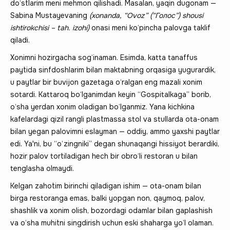
do‘stlarim meni mehmon qilishadi. Masalan, yaqin dugonam —
Sabina Mustayevaning
(xonanda, “Ovoz” (“Голос”) shousi
ishtirokchisi – tah. izohi)
onasi meni ko‘pincha palovga taklif
qiladi.
Xonimni hozirgacha sog‘inaman. Esimda, katta tanaffus
paytida sinfdoshlarim bilan maktabning orqasiga yugurardik,
u paytlar bir buvijon gazetaga o‘ralgan eng mazali xonim
sotardi. Kattaroq bo‘lganimdan keyin “Gospitalkaga” borib,
o‘sha yerdan xonim oladigan bo‘lganmiz. Yana kichkina
kafelardagi qizil rangli plastmassa stol va stullarda ota-onam
bilan yegan palovimni eslayman — oddiy, ammo yaxshi paytlar
edi. Ya'ni, bu “o‘zingniki” degan shunaqangi hissiyot berardiki,
hozir palov tortiladigan hech bir obro‘li restoran u bilan
tenglasha olmaydi.
Kelgan zahotim birinchi qiladigan ishim — ota-onam bilan
birga restoranga emas, balki yopgan non, qaymoq, palov,
shashlik va xonim olish, bozordagi odamlar bilan gaplashish
va o‘sha muhitni singdirish uchun eski shaharga yo‘l olaman.