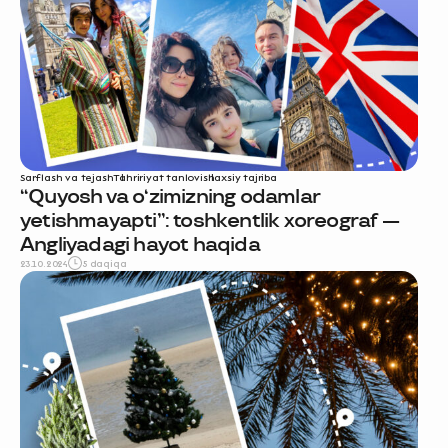
Sarflash va tejash
Tahririyat tanlovi
shaxsiy tajriba
“Quyosh va o‘zimizning odamlar
yetishmayapti”: toshkentlik xoreograf —
Angliyadagi hayot haqida
23.10.2024
5 daqiqa