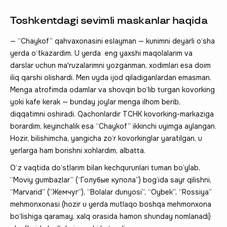
Toshkentdagi sevimli maskanlar haqida
— “Chaykof” qahvaxonasini eslayman — kunimni deyarli o‘sha
yerda o‘tkazardim. U yerda eng yaxshi maqolalarim va
darslar uchun ma'ruzalarimni yozganman, xodimlari esa doim
iliq qarshi olishardi. Men uyda ijod qiladiganlardan emasman.
Menga atrofimda odamlar va shovqin bo‘lib turgan kovorking
yoki kafe kerak — bunday joylar menga ilhom berib,
diqqatimni oshiradi. Qachonlardir TCHK kovorking-markaziga
borardim, keyinchalik esa “Chaykof” ikkinchi uyimga aylangan.
Hozir, bilishimcha, yangicha zo‘r kovorkinglar yaratilgan, u
yerlarga ham borishni xohlardim, albatta.
O‘z vaqtida do‘stlarim bilan kechqurunlari tuman bo‘ylab,
“Moviy gumbazlar” (“Голубые купола”) bog‘ida sayr qilishni,
“Marvarid” (“Жемчуг”), “Bolalar dunyosi”, “Oybek”, “Rossiya”
mehmonxonasi (hozir u yerda mutlaqo boshqa mehmonxona
bo‘lishiga qaramay, xalq orasida hamon shunday nomlanadi)