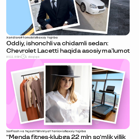
Xaridlar
avtomobil
shaxsiy tajriba
Oddiy, ishonchli va chidamli sedan:
Chevrolet Lacetti haqida asosiy ma’lumot
25.11.2024
1 daqiqa
Sarflash va tejash
Tahririyat tanlovi
shaxsiy tajriba
“Menda fitnes-klubga 22 mln so‘mlik yillik