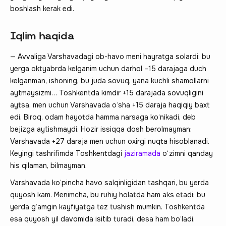
boshlash kerak edi.
Iqlim haqida
— Avvaliga Varshavadagi ob-havo meni hayratga solardi: bu
yerga oktyabrda kelganim uchun darhol –15 darajaga duch
kelganman, ishoning, bu juda sovuq, yana kuchli shamollarni
aytmaysizmi… Toshkentda kimdir +15 darajada sovuqligini
aytsa, men uchun Varshavada o‘sha +15 daraja haqiqiy baxt
edi. Biroq, odam hayotda hamma narsaga ko‘nikadi, deb
bejizga aytishmaydi. Hozir issiqqa dosh berolmayman:
Varshavada +27 daraja men uchun oxirgi nuqta hisoblanadi.
Keyingi tashrifimda Toshkentdagi
jaziramada
o‘zimni qanday
his qilaman, bilmayman.
Varshavada ko‘pincha havo salqinligidan tashqari, bu yerda
quyosh kam. Menimcha, bu ruhiy holatda ham aks etadi: bu
yerda g‘amgin kayfiyatga tez tushish mumkin. Toshkentda
esa quyosh yil davomida isitib turadi, desa ham bo‘ladi.