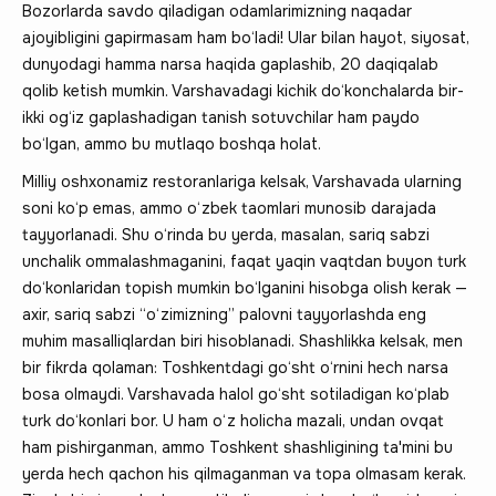
Bozorlarda savdo qiladigan odamlarimizning naqadar
ajoyibligini gapirmasam ham bo‘ladi! Ular bilan hayot, siyosat,
dunyodagi hamma narsa haqida gaplashib, 20 daqiqalab
qolib ketish mumkin. Varshavadagi kichik do‘konchalarda bir-
ikki og‘iz gaplashadigan tanish sotuvchilar ham paydo
bo‘lgan, ammo bu mutlaqo boshqa holat.
Milliy oshxonamiz restoranlariga kelsak, Varshavada ularning
soni ko‘p emas, ammo o‘zbek taomlari munosib darajada
tayyorlanadi. Shu o‘rinda bu yerda, masalan, sariq sabzi
unchalik ommalashmaganini, faqat yaqin vaqtdan buyon turk
do‘konlaridan topish mumkin bo‘lganini hisobga olish kerak —
axir, sariq sabzi “o‘zimizning” palovni tayyorlashda eng
muhim masalliqlardan biri hisoblanadi. Shashlikka kelsak, men
bir fikrda qolaman: Toshkentdagi go‘sht o‘rnini hech narsa
bosa olmaydi. Varshavada halol go‘sht sotiladigan ko‘plab
turk do‘konlari bor. U ham o‘z holicha mazali, undan ovqat
ham pishirganman, ammo Toshkent shashligining ta'mini bu
yerda hech qachon his qilmaganman va topa olmasam kerak.