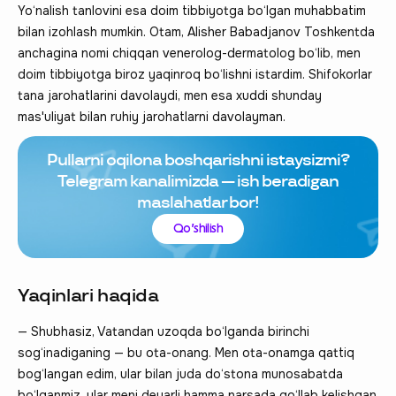
Yo‘nalish tanlovini esa doim tibbiyotga bo‘lgan muhabbatim
bilan izohlash mumkin. Otam, Alisher Babadjanov Toshkentda
anchagina nomi chiqqan venerolog-dermatolog bo‘lib, men
doim tibbiyotga biroz yaqinroq bo‘lishni istardim. Shifokorlar
tana jarohatlarini davolaydi, men esa xuddi shunday
mas'uliyat bilan ruhiy jarohatlarni davolayman.
Pullarni oqilona boshqarishni istaysizmi?
Telegram kanalimizda — ish beradigan
maslahatlar bor!
Qo‘shilish
Yaqinlari haqida
— Shubhasiz, Vatandan uzoqda bo‘lganda birinchi
sog‘inadiganing — bu ota-onang. Men ota-onamga qattiq
bog‘langan edim, ular bilan juda do‘stona munosabatda
bo‘lganmiz, ular meni deyarli hamma narsada qo‘llab kelishgan