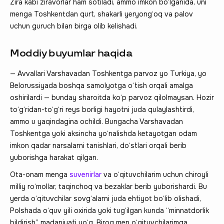
Zira kabi ziravorlar ham sotiladi, ammo imkon bo‘lganida, uni
menga Toshkentdan qurt, shakarli yeryong‘oq va palov
uchun guruch bilan birga olib kelishadi.
Moddiy buyumlar haqida
— Avvallari Varshavadan Toshkentga parvoz yo Turkiya, yo
Belorussiyada boshqa samolyotga o‘tish orqali amalga
oshirilardi — bunday sharoitda ko‘p parvoz qilolmaysan. Hozir
to‘g‘ridan-to‘g‘ri reys borligi hayotni juda qulaylashtirdi,
ammo u yaqindagina ochildi. Bungacha Varshavadan
Toshkentga yoki aksincha yo‘nalishda ketayotgan odam
imkon qadar narsalarni tanishlari, do‘stlari orqali berib
yuborishga harakat qilgan.
Ota-onam menga
suvenirlar
va o‘qituvchilarim uchun chiroyli
milliy ro‘mollar, taqinchoq va bezaklar berib yuborishardi. Bu
yerda o‘qituvchilar sovg‘alarni juda ehtiyot bo‘lib olishadi,
Polshada o‘quv yili oxirida yoki tug‘ilgan kunda “minnatdorlik
bildirish” madaniyati yo‘q. Biroq men o‘qituvchilarimga