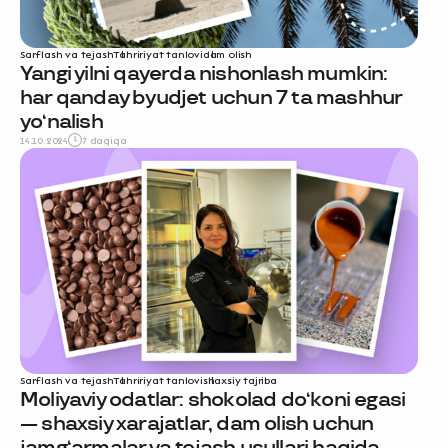
Sarflash va tejash
Tahririyat tanlovi
dam olish
Yangi yilni qayerda nishonlash mumkin:
har qanday byudjet uchun 7 ta mashhur
yo‘nalish
14.10.2024
7 daqiqa
Sarflash va tejash
Tahririyat tanlovi
shaxsiy tajriba
Moliyaviy odatlar: shokolad do‘koni egasi
— shaxsiy xarajatlar, dam olish uchun
jamg‘armalar va tejash usullari haqida