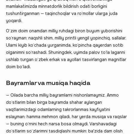
mamlakatimizda minnatdorlik bildirish odati borligini
tushuntirganman — taqinchoqlar va ro‘mollar ularga juda
yoqardi.
O‘zim doim onamdan milliy ruhdagi biron buyum yuborishini
so‘rayman: naqshli shim, milliy printli yengil yopinchiq, sallalar.
Ularni kiyib ko‘chada yurganimda, ko‘pincha qayerdan sotib
olganimni so‘rashadi. Shuningdek, uyimda palov to‘la laganni
ushlab turgan o‘zbek erkak va ayollari tasvirlangan magnitlar
doim bo‘ladi.
Bayramlar va musiqa haqida
— Oilada barcha milliy bayramlarni nishonlamaymiz. Ammo
do‘stlarim bilan birga bayramda shahar aylangan
vaqtlarimizdagi odamlarning takrorlanmas kayfiyatini
eslayman: hamma mehmon qiladi, har yerda musiqa va raqslar
— buning o‘rnini hech narsa bosa olmaydi. Varshavadagi
do‘stlarim so‘zlarimni tasdiqlashi mumkin: ba'zida dam olish