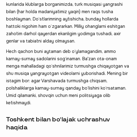
kunlarida klublarga borganimizda, turk musiqasi yangrashi
bilan (har holda madaniyatimiz yaqin) men raqs tusha
boshlayman. Do‘stlarimning aytishicha, bunday hollarda
hattoki nigohim ham o‘zgararkan. Milliy ohanglarni eshitgan
zahotim darhol qayerdan ekanligim yodimga tushadi, axir
genlar va tabiatni alday olmaysan.
Hech qachon buni aytaman deb o‘ylamagandim, ammo
karnay-surnay sadolarini sog‘inaman. Ba'zan ota-onam
menga mahalladagi qo‘shnilarimiz turmushga chiqayotgan va
shu musiqa yangrayotgan videolarni yuborishadi. Mening bir
istagim bor: agar Varshavada turmushga chiqsam,
polshaliklarga karnay-surnay qanday bo‘lishini ko‘rsataman.
Umid qilamanki, shovqin uchun meni politsiyaga olib
ketishmaydi.
Toshkent bilan bo‘lajak uchrashuv
haqida