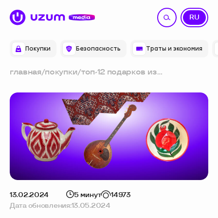
UZ
RU
Покупки
Безопасность
Траты и экономия
главная
/
покупки
/
топ-12 подарков из
узбекистана: какие сувениры
привезти друзьям и знакомым
13.02.2024
5 минут
14973
Дата обновления:
13.05.2024