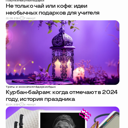
Покупки
покупки
подарки
Не только чай или кофе: идеи
необычных подарков для учителя
01.08.2024
7 минут
Траты и экономия
подарки
отдых
Курбан-байрам: когда отмечают в 2024
году, история праздника
23.04.2024
6 минут