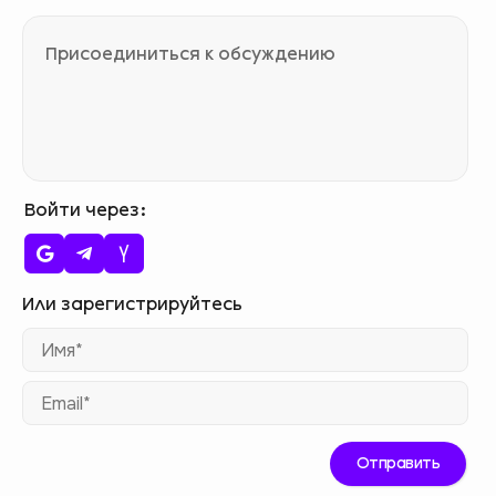
Войти через
Им
Ema