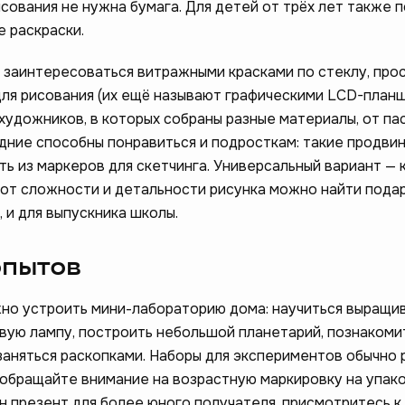
исования не нужна бумага. Для детей от трёх лет также 
е раскраски.
заинтересоваться витражными красками по стеклу, пр
ля рисования (их ещё называют графическими LCD-планш
художников, в которых собраны разные материалы, от па
дние способны понравиться и подросткам: такие продви
ь из маркеров для скетчинга. Универсальный вариант — 
 от сложности и детальности рисунка можно найти подар
 и для выпускника школы.
опытов
но устроить мини-лабораторию дома: научиться выращи
овую лампу, построить небольшой планетарий, познакоми
заняться раскопками. Наборы для экспериментов обычно 
 (обращайте внимание на возрастную маркировку на упак
ен презент для более юного получателя, присмотритесь к