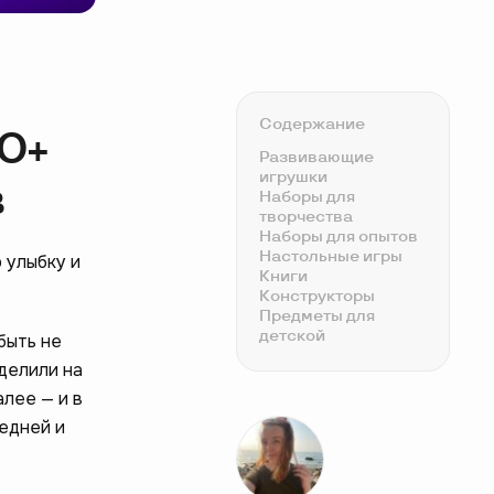
Содержание
50+
Развивающие
игрушки
в
Наборы для
творчества
Наборы для опытов
Настольные игры
 улыбку и
Книги
Конструкторы
Предметы для
детской
быть не
Интересные товары
делили на
для школьников
Подарки для спорта
лее — и в
Недорогая техника
редней и
Мини-подарки
детям