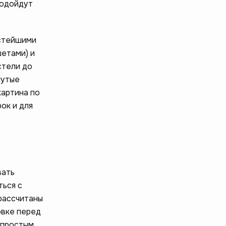
подойдут
остейшими
етами) и
стели до
нутые
картина по
ок и для
вать
ться с
рассчитаны
овке перед
 простым