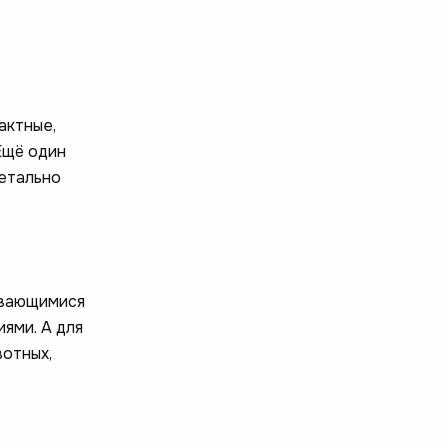
актные,
Ещё один
детально
ывающимися
ями. А для
вотных,