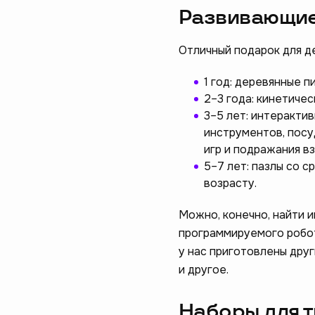
Развивающие
Отличный подарок для де
1 год: деревянные п
2–3 года: кинетиче
3–5 лет: интеракти
инструментов, посу
игр и подражания в
5–7 лет: пазлы со 
возрасту.
Можно, конечно, найти 
программируемого робота
у нас приготовлены друг
и другое.
Наборы для 