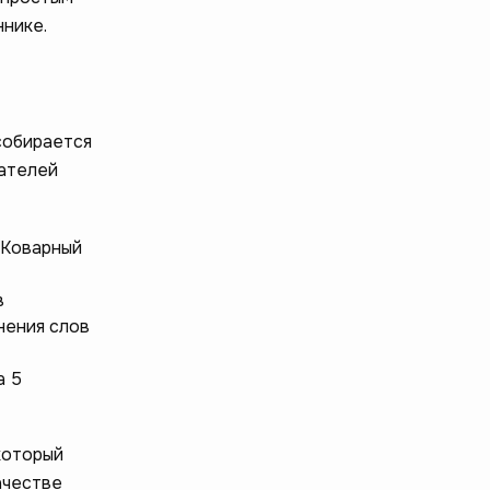
нике.
собирается
чателей
 «Коварный
в
нения слов
а 5
который
ачестве