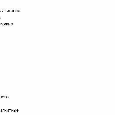
 выжигание
ь
 можно
ного
магнитные