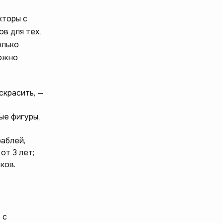
кторы с
в для тех,
олько
можно
скрасить, —
ые фигуры,
аблей,
от 3 лет;
ков.
 с