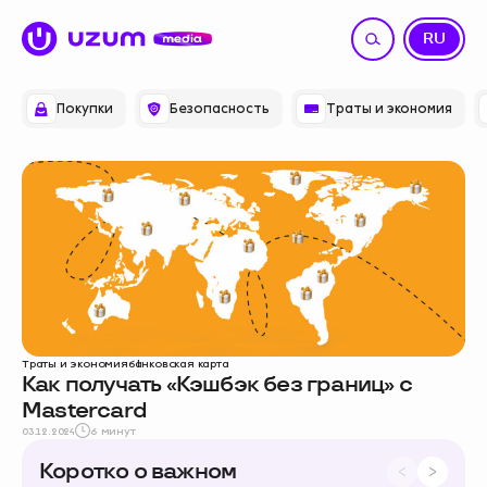
UZ
RU
Покупки
Безопасность
Траты и экономия
Траты и экономия
банковская карта
Как получать «Кэшбэк без границ» с
Mastercard
03.12.2024
6 минут
Коротко о важном