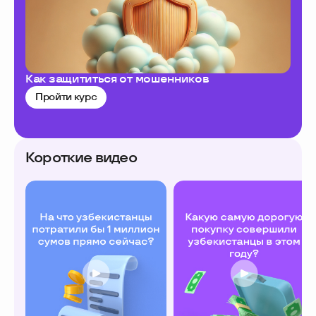
Как защититься от мошенников
Ку
ба
Пройти курс
П
Короткие видео