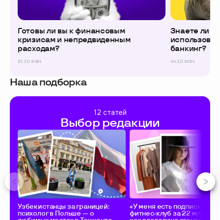
Готовы ли вы к финансовым
Знаете ли вы
кризисам и непредвиденным
использоват
расходам?
банкинг?
21.10.2024
04.10.2024
Наша подборка
12 статей
Выбор редакции
Узбекистанцы за границей:
«У меня есть подписка в
психолог в Польше — о
фитнес-клуб за 22 млн в го