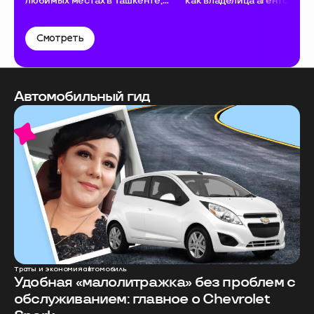
любимых местах в Ташкенте,
как владелица агентства
звуках карнай-сурнай и
распределяет доходы и тр
сувенирах из дома
деньги
Смотреть
Автомобильный гид
Траты и экономия
автомобиль
Удобная «малолитражка» без проблем с
обслуживанием: главное о Chevrolet