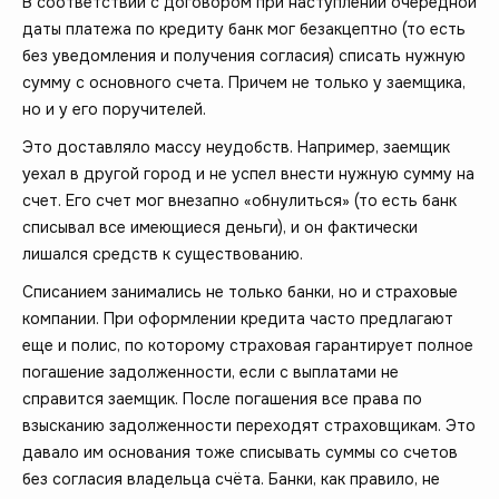
В соответствии с договором при наступлении очередной
даты платежа по кредиту банк мог безакцептно (то есть
без уведомления и получения согласия) списать нужную
сумму с основного счета. Причем не только у заемщика,
но и у его поручителей.
Это доставляло массу неудобств. Например, заемщик
уехал в другой город и не успел внести нужную сумму на
счет. Его счет мог внезапно «обнулиться» (то есть банк
списывал все имеющиеся деньги), и он фактически
лишался средств к существованию.
Списанием занимались не только банки, но и страховые
компании. При оформлении кредита часто предлагают
еще и полис, по которому страховая гарантирует полное
погашение задолженности, если с выплатами не
справится заемщик. После погашения все права по
взысканию задолженности переходят страховщикам. Это
давало им основания тоже списывать суммы со счетов
без согласия владельца счёта. Банки, как правило, не