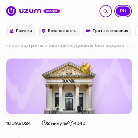
UZ
RU
Покупки
Безопасность
Траты и экономия
главная
/
траты и экономия
/
деньги без ведома не
спишут со счёта:
изучаем директиву
центрального банка
18.09.2024
2 минуты
4343