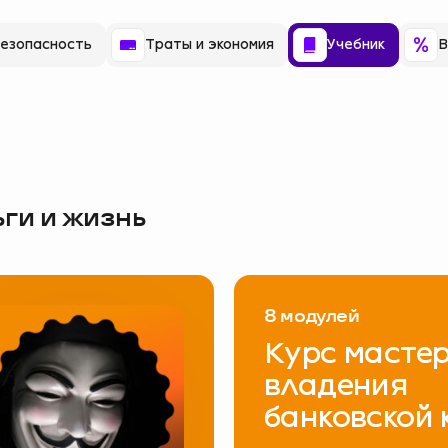
езопасность
Траты и экономия
Учебник
В
ьги и жизнь
8 модулей
Курс мастер
владения
банковской 