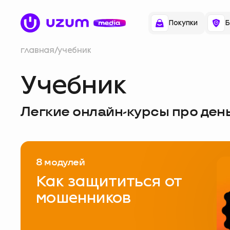
Покупки
Б
главная
учебник
Учебник
Легкие онлайн-курсы про ден
8 модулей
Как защититься от
мошенников