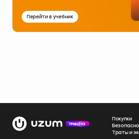
Перейти в учебник
Помогите н
пройдите 
Больше
Покупки
начать
Безопасно
с Uzum
Траты и э