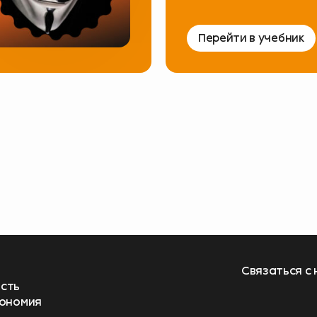
Перейти в учебник
ам стать лучше –
❤️
опрос
 выгоды
Связаться с
сть
 Bank
кономия