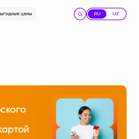
ыгодные цены
RU
UZ
ского
картой