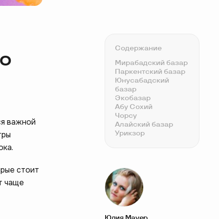
Содержание
по
Мирабадский базар
Паркентский базар
Юнусабадский
базар
Экобазар
Абу Сохий
Чорсу
ся важной
Алайский базар
Урикзор
тры
ока.
орые стоит
т чаще
Юлия Мауер