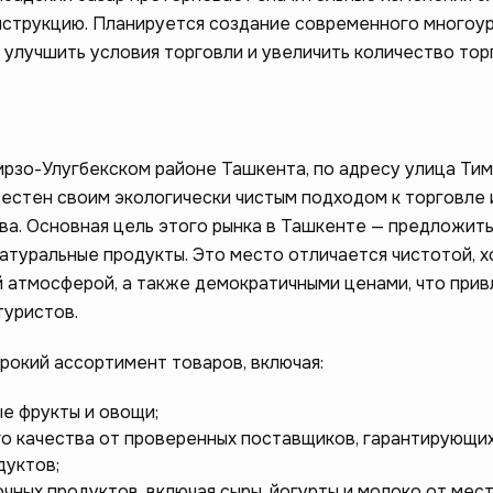
нструкцию. Планируется создание современного многоу
 улучшить условия торговли и увеличить количество тор
ирзо-Улугбекском районе Ташкента, по адресу улица Ти
вестен своим экологически чистым подходом к торговле 
ва. Основная цель этого рынка в Ташкенте — предложит
атуральные продукты. Это место отличается чистотой, 
й атмосферой, а также демократичными ценами, что прив
туристов.
рокий ассортимент товаров, включая:
е фрукты и овощи;
го качества от проверенных поставщиков, гарантирующи
дуктов;
чных продуктов, включая сыры, йогурты и молоко от мес