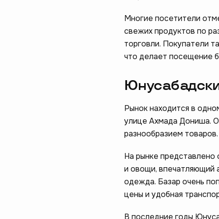
Многие посетители отме
свежих продуктов по ра
торговли. Покупатели т
что делает посещение б
Юнусабадски
Рынок находится в одно
Помогите н
улице Ахмада Дониша. О
разнообразием товаров.
пройдите 
На рынке представлено 
начать
и овощи, впечатляющий 
одежда. Базар очень по
цены и удобная транспо
В последние годы Юнуса