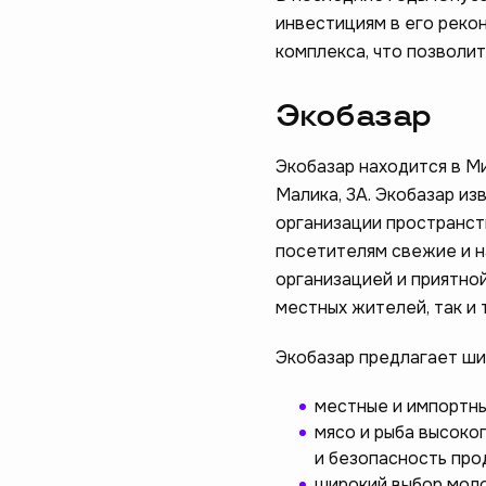
инвестициям в его реко
комплекса, что позволит
Экобазар
Экобазар находится в М
Малика, 3А. Экобазар из
организации пространст
посетителям свежие и н
организацией и приятно
местных жителей, так и 
Экобазар предлагает ши
местные и импортны
мясо и рыба высоко
и безопасность про
широкий выбор моло