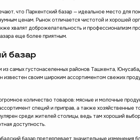
чают, что Паркентский базар — идеальное место для по
зумным ценам. Рынок отличается чистотой и хорошей ор
акже хвалят доброжелательность и профессионализм пр
азара еще более приятным.
й базар
м из самых густонаселенных районов Ташкента, Юнусаба
ам стать лучше –
н известен своим широким ассортиментом свежих прод
❤️
опрос
огромное количество товаров: мясные и молочные проду
ассортимент специй и приправ, а также хозяйственные т
пулярен среди жителей столицы, ведь там хороший выбор
ртная доступность.
бадский базар претерпевает значительные изменения б