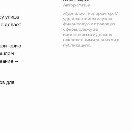
Автор статьи
Журналист, копирайтер. С
су улица
удовольствием изучаю
то делает
финансовую и правовую
сферы, слежу за
изменениями и делюсь
накопленными знаниями в
ерриторию
публикациях.
рошлом
звание —
ов для