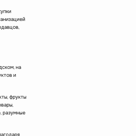
купки
ганизацией
одавцов,
дском, на
уктов и
кты, фрукты
овары,
, разумные
лагодаря