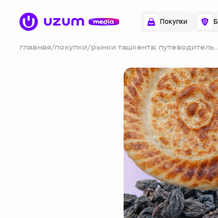
Покупки
Б
главная
/
покупки
/
рынки ташкента: путеводитель
по базарам города