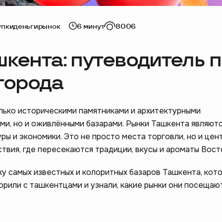
упки
деньги
рынок
6 минут
8006
кента: путеводитель 
города
лько историческими памятниками и архитектурными
и, но и оживлёнными базарами. Рынки Ташкента являют
ры и экономики. Это не просто места торговли, но и цен
твия, где пересекаются традиции, вкусы и ароматы Вост
у самых известных и колоритных базаров Ташкента, кот
орили с ташкентцами и узнали, какие рынки они посещаю