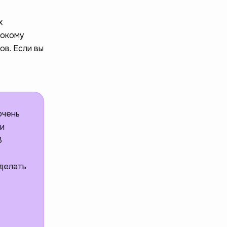
х
рокому
ов. Если вы
очень
 и
В
 делать