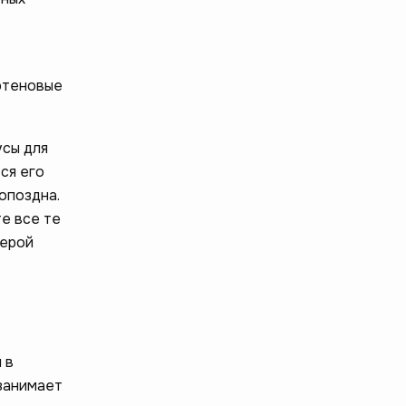
ютеновые
усы для
ся его
опоздна.
е все те
ферой
 в
 занимает