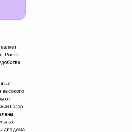
тавляет
е. Рынок
удобства
онные
в высокого
ры от
кий базар
авлены
ельных
ы для дома.