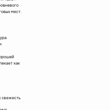
ровневого
говых мест.
мура
и
ь
хорошей
лекает как
х свежесть
тных