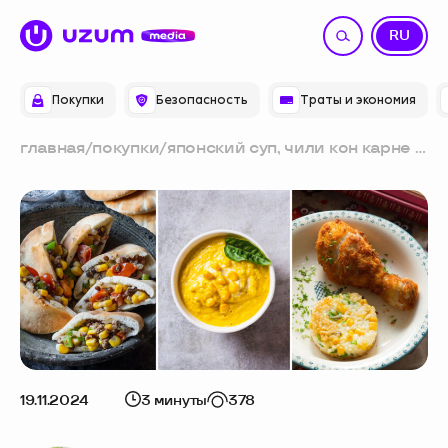
UZ
RU
Покупки
Безопасность
Траты и экономия
главная
/
покупки
/
японский суп, чили кон карне и
рисовые котлеты: 3 простых
блюда с кукурузой на каждый
день
19.11.2024
3 минуты
378