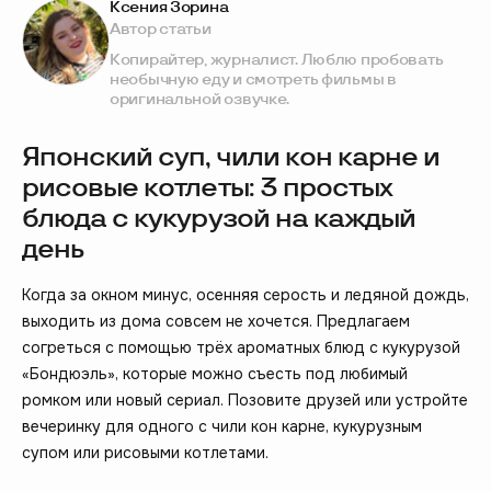
Ксения Зорина
Автор статьи
Копирайтер, журналист. Люблю пробовать
необычную еду и смотреть фильмы в
оригинальной озвучке.
Японский суп, чили кон карне и
рисовые котлеты: 3 простых
блюда с кукурузой на каждый
день
Когда за окном минус, осенняя серость и ледяной дождь,
выходить из дома совсем не хочется. Предлагаем
согреться с помощью трёх ароматных блюд с кукурузой
«Бондюэль», которые можно съесть под любимый
ромком или новый сериал. Позовите друзей или устройте
вечеринку для одного с чили кон карне, кукурузным
супом или рисовыми котлетами.