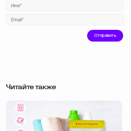
Им
Ema
Читайте также