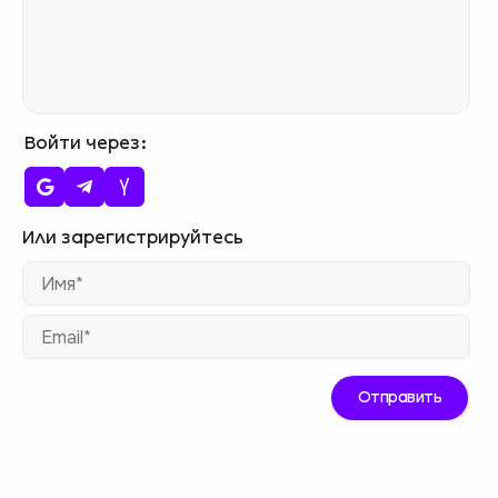
Войти через
Им
Ema