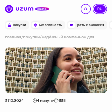
UZ
RU
Покупки
Безопасность
Траты и экономия
главная
/
покупки
/
надёжный компаньон для
любой задачи: день со
смартфоном honor x7c
31.10.2024
4 минуты
1138