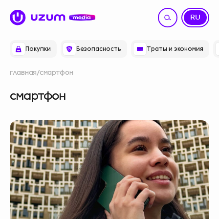
UZ
RU
Покупки
Безопасность
Траты и экономия
главная
смартфон
смартфон