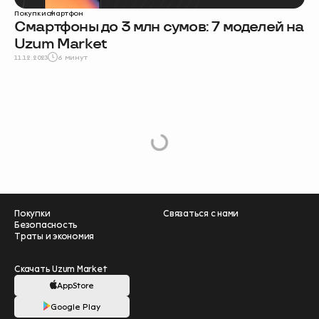
Покупки
смартфон
Смартфоны до 3 млн сумов: 7 моделей на
Uzum Market
11.12.2023
6 минут
L
o
a
d
M
or
e
Покупки
Связаться с нами
Безопасность
Траты и экономия
Скачать Uzum Market
AppStore
Google Play