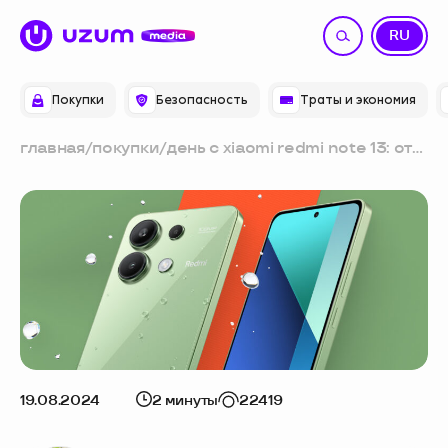
UZ
RU
Покупки
Безопасность
Траты и экономия
главная
/
покупки
/
день с xiaomi redmi note 13: от
утренней пробежки до
приятного ужина
19.08.2024
2 минуты
22419