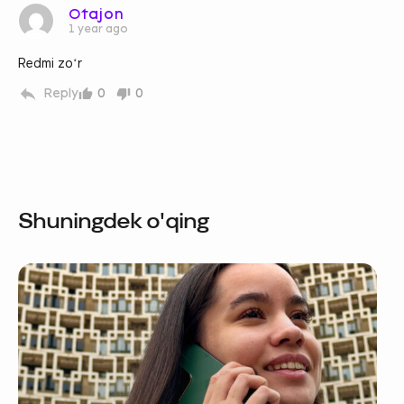
Otajon
1 year ago
Redmi zoʻr
Reply
0
0
Shuningdek o'qing