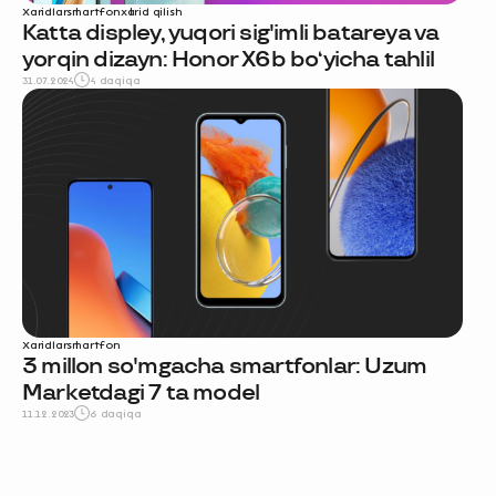
Xaridlar
smartfon
xarid qilish
Katta displey, yuqori sig'imli batareya va
yorqin dizayn: Honor X6b bo‘yicha tahlil
31.07.2024
4 daqiqa
Xaridlar
smartfon
3 millon so'mgacha smartfonlar: Uzum
Marketdagi 7 ta model
11.12.2023
6 daqiqa