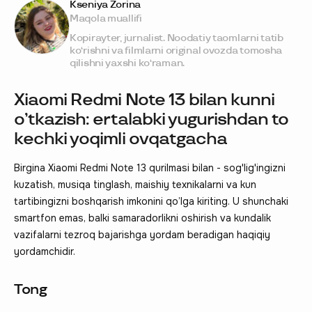
Kseniya Zorina
Maqola muallifi
Kopirayter, jurnalist. Noodatiy taomlarni tatib
ko‘rishni va filmlarni original ovozda tomosha
qilishni yaxshi ko‘raman.
Xiaomi Redmi Note 13 bilan kunni
o’tkazish: ertalabki yugurishdan to
kechki yoqimli ovqatgacha
Birgina Xiaomi Redmi Note 13 qurilmasi bilan - sog'lig'ingizni
kuzatish, musiqa tinglash, maishiy texnikalarni va kun
tartibingizni boshqarish imkonini qo’lga kiriting. U shunchaki
smartfon emas, balki samaradorlikni oshirish va kundalik
vazifalarni tezroq bajarishga yordam beradigan haqiqiy
yordamchidir.
Tong