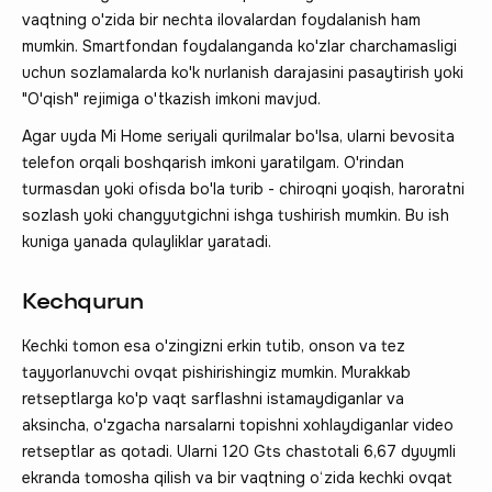
vaqtning o'zida bir nechta ilovalardan foydalanish ham
mumkin. Smartfondan foydalanganda ko'zlar charchamasligi
uchun sozlamalarda ko'k nurlanish darajasini pasaytirish yoki
"O'qish" rejimiga o'tkazish imkoni mavjud.
Agar uyda Mi Home seriyali qurilmalar bo'lsa, ularni bevosita
telefon orqali boshqarish imkoni yaratilgam. O'rindan
turmasdan yoki ofisda bo'la turib - chiroqni yoqish, haroratni
sozlash yoki changyutgichni ishga tushirish mumkin. Bu ish
kuniga yanada qulayliklar yaratadi.
Kechqurun
Kechki tomon esa o'zingizni erkin tutib, onson va tez
tayyorlanuvchi ovqat pishirishingiz mumkin. Murakkab
retseptlarga ko'p vaqt sarflashni istamaydiganlar va
aksincha, o'zgacha narsalarni topishni xohlaydiganlar video
retseptlar as qotadi. Ularni 120 Gts chastotali 6,67 dyuymli
ekranda tomosha qilish va bir vaqtning o‘zida kechki ovqat