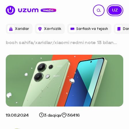
RU
UZ
Xaridlar
Xavfsizlik
Sarflash va tejash
Dar
bosh sahifa
/
xaridlar
/
xiaomi redmi note 13 bilan
kunni o’tkazish: ertalabki
yugurishdan to kechki yoqimli
ovqatgacha
19.08.2024
3 daqiqa
36416