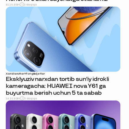
21.10.2024
3 daqiqa
Xaridlar
smartfon
gadjetlar
Eksklyuziv narxdan tortib sun'iy idrokli
kameragacha: HUAWEI nova Y61 ga
buyurtma berish uchun 5 ta sabab
16.10.2024
3 daqiqa