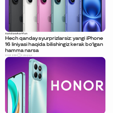
Xaridlar
smartfon
Hech qanday syurprizlarsiz: yangi iPhone
16 liniyasi haqida bilishingiz kerak bo‘lgan
hamma narsa
13.09.2024
5 daqiqa