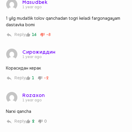
Masudbek
1 year ago
1 yilg mudatlik tolov qanchadan togri keladi fargonagayam
dastavka bomi
Reply
16
-8
Сирожиддин
1 year ago
Корасидан керак
Reply
1
-2
Rozaxon
1 year ago
Narxi qancha
Reply
2
0