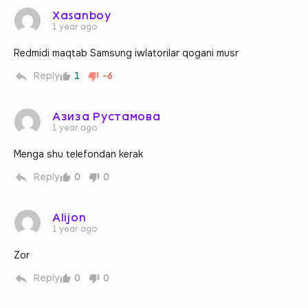
Xasanboy
1 year ago
Redmidi maqtab Samsung iwlatorilar qogani musr
Reply
1
-6
Азиза Рустамова
1 year ago
Menga shu telefondan kerak
Reply
0
0
Alijon
1 year ago
Zor
Reply
0
0