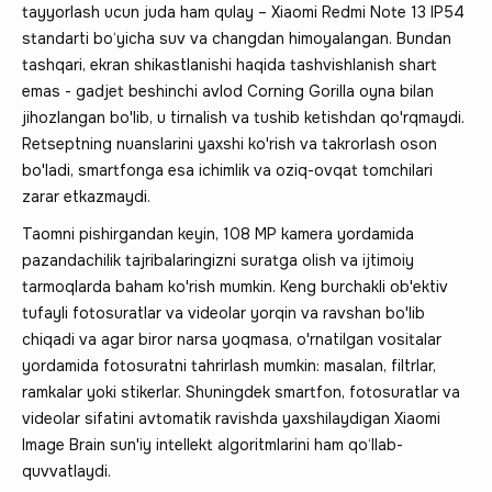
tayyorlash ucun juda ham qulay – Xiaomi Redmi Note 13 IP54
standarti bo‘yicha suv va changdan himoyalangan. Bundan
tashqari, ekran shikastlanishi haqida tashvishlanish shart
emas - gadjet beshinchi avlod Corning Gorilla oyna bilan
jihozlangan bo'lib, u tirnalish va tushib ketishdan qo'rqmaydi.
Retseptning nuanslarini yaxshi ko'rish va takrorlash oson
bo'ladi, smartfonga esa ichimlik va oziq-ovqat tomchilari
zarar etkazmaydi.
Taomni pishirgandan keyin, 108 MP kamera yordamida
pazandachilik tajribalaringizni suratga olish va ijtimoiy
tarmoqlarda baham ko'rish mumkin. Keng burchakli ob'ektiv
tufayli fotosuratlar va videolar yorqin va ravshan bo'lib
chiqadi va agar biror narsa yoqmasa, o'rnatilgan vositalar
yordamida fotosuratni tahrirlash mumkin: masalan, filtrlar,
ramkalar yoki stikerlar. Shuningdek smartfon, fotosuratlar va
videolar sifatini avtomatik ravishda yaxshilaydigan Xiaomi
Image Brain sun'iy intellekt algoritmlarini ham qo‘llab-
quvvatlaydi.