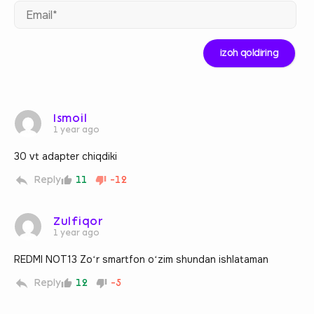
Ema
Ismoil
1 year ago
30 vt adapter chiqdiki
Reply
11
-12
Zulfiqor
1 year ago
REDMI NOT13 Zoʻr smartfon oʻzim shundan ishlataman
Reply
12
-5