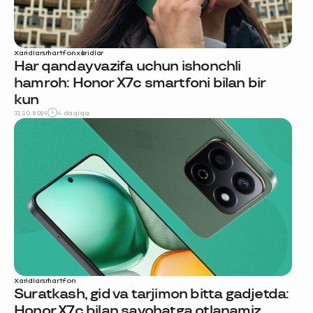
Xaridlar
smartfon
xaridlar
Har qanday vazifa uchun ishonchli
hamroh: Honor X7c smartfoni bilan bir
kun
31.10.2024
4 daqiqa
Xaridlar
smartfon
Suratkash, gid va tarjimon bitta gadjetda:
Honor X7c bilan sayohatga otlanamiz