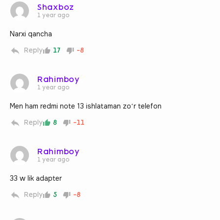
Shaxboz
1 year ago
Narxi qancha
Reply
17
-8
Rahimboy
1 year ago
Men ham redmi note 13 ishlataman zoʻr telefon
Reply
8
-11
Rahimboy
1 year ago
33 w lik adapter
Reply
5
-8