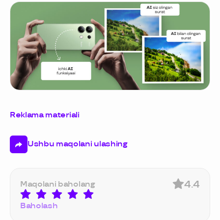
Reklama materiali
Ushbu maqolani ulashing
4.4
Maqolani baholang
Baholash