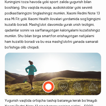
Kuningizni toza havoda yoki sport zalida yugurish bilan
boshlang. Shu vaqtda musiqa, audiokitoblar yoki sevimli
podkastlaringizni tinglashingiz mumkin, Xiaomi Redmi Note 13
esa Mi Fit yoki Xiaomi Health ilovalari yordamida sog‘ligingizni
kuzatib boradi. Mashg'ulot davomida yurak urish tezligini,
qadamlar sonini va sarflanayotgan kaloriyalarni kuzatishingiz
mumkin. Shu bilan birga smartfon erishayotgan natijalarni
ham kuzatib boradi va bu esa mashg'ulotni yanada samarali
bo'lishiga olib chiqadi.
Yugurish vaqtida ortiqcha tashqi batareya kerak bo‘lmaydi: