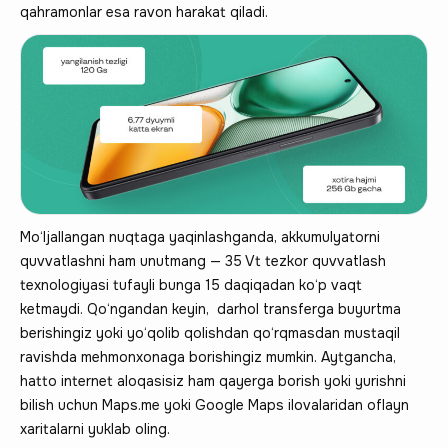
qahramonlar esa ravon harakat qiladi.
Mo‘ljallangan nuqtaga yaqinlashganda, akkumulyatorni
quvvatlashni ham unutmang — 35 Vt tezkor quvvatlash
texnologiyasi tufayli bunga 15 daqiqadan ko‘p vaqt
ketmaydi. Qo‘ngandan keyin, darhol transferga buyurtma
berishingiz yoki yo‘qolib qolishdan qo‘rqmasdan mustaqil
ravishda mehmonxonaga borishingiz mumkin. Aytgancha,
hatto internet aloqasisiz ham qayerga borish yoki yurishni
bilish uchun Maps.me yoki Google Maps ilovalaridan oflayn
xaritalarni yuklab oling.