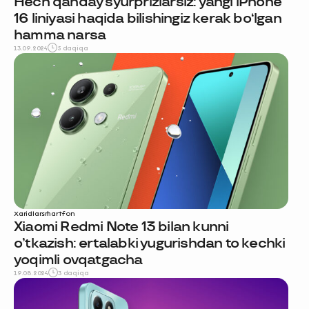
Hech qanday syurprizlarsiz: yangi iPhone
16 liniyasi haqida bilishingiz kerak bo‘lgan
hamma narsa
13.09.2024
5 daqiqa
Xaridlar
smartfon
Xiaomi Redmi Note 13 bilan kunni
o’tkazish: ertalabki yugurishdan to kechki
yoqimli ovqatgacha
19.08.2024
3 daqiqa