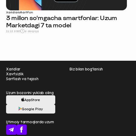
Xaridlar
smartfon
3 millon so'mgacha smartfonlar: Uzum
Marketdagi 7 ta model
11.12.2023
6 daqiqa
Xaridlar
Biz bilan bog'lanish
Xavfsizlik
Sarflash va tejash
Uzum bozorini yuklab oling
AppStore
Ravnaqimizga hissa
Google Play
qo'shing — so‘rovnomada
Ijtimoiy tarmoqlarda uzum
qatnashing ❤️
boshlash