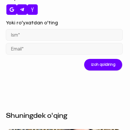
Ism
Ema
Shuningdek o'qing