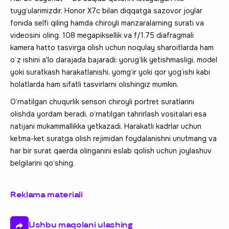
tuyg‘ularimizdir. Honor X7c bilan diqqatga sazovor joylar
fonida selfi qiling hamda chiroyli manzaralarning surati va
videosini oling. 108 megapiksellik va f/1.75 diafragmali
kamera hatto tasvirga olish uchun noqulay sharoitlarda ham
o‘z ishini a'lo darajada bajaradi: yorug‘lik yetishmasligi, model
yoki suratkash harakatlanishi, yomg‘ir yoki qor yog‘ishi kabi
holatlarda ham sifatli tasvirlarni olishingiz mumkin.
O‘rnatilgan chuqurlik sensori chiroyli portret suratlarini
olishda yordam beradi, o‘rnatilgan tahrirlash vositalari esa
natijani mukammallikka yetkazadi. Harakatli kadrlar uchun
ketma-ket suratga olish rejimidan foydalanishni unutmang va
har bir surat qaerda olinganini eslab qolish uchun joylashuv
belgilarini qo‘shing.
Reklama materiali
Ushbu maqolani ulashing