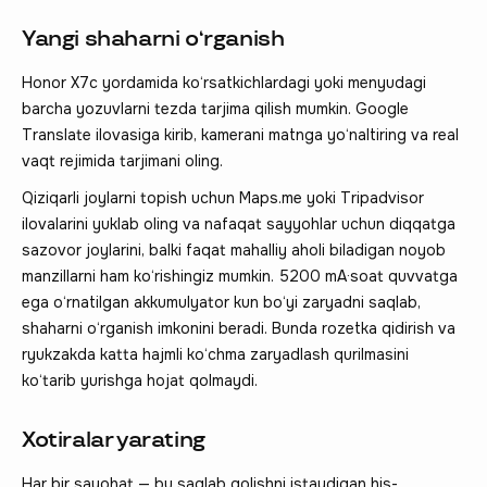
Yangi shaharni o‘rganish
Honor X7c yordamida ko‘rsatkichlardagi yoki menyudagi
barcha yozuvlarni tezda tarjima qilish mumkin. Google
Translate ilovasiga kirib, kamerani matnga yo‘naltiring va real
vaqt rejimida tarjimani oling.
Qiziqarli joylarni topish uchun Maps.me yoki Tripadvisor
ilovalarini yuklab oling va nafaqat sayyohlar uchun diqqatga
sazovor joylarini, balki faqat mahalliy aholi biladigan noyob
manzillarni ham ko‘rishingiz mumkin. 5200 mA·soat quvvatga
ega o‘rnatilgan akkumulyator kun bo‘yi zaryadni saqlab,
shaharni o‘rganish imkonini beradi. Bunda rozetka qidirish va
ryukzakda katta hajmli ko‘chma zaryadlash qurilmasini
ko‘tarib yurishga hojat qolmaydi.
Xotiralar yarating
Har bir sayohat — bu saqlab qolishni istaydigan his-