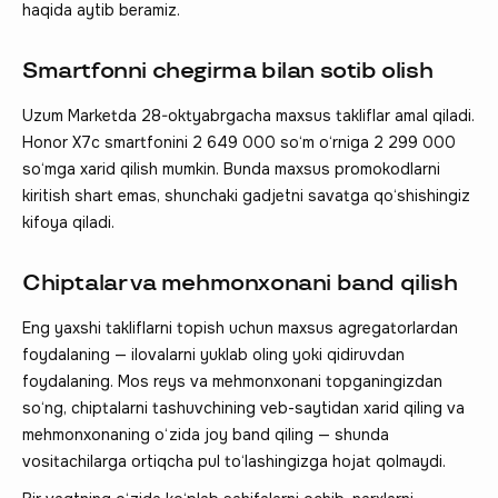
haqida aytib beramiz.
Smartfonni chegirma bilan sotib olish
Uzum Marketda 28-oktyabrgacha maxsus takliflar amal qiladi.
Honor X7c smartfonini 2 649 000 so‘m o‘rniga 2 299 000
so‘mga xarid qilish mumkin. Bunda maxsus promokodlarni
kiritish shart emas, shunchaki gadjetni savatga qo‘shishingiz
kifoya qiladi.
Chiptalar va mehmonxonani band qilish
Eng yaxshi takliflarni topish uchun maxsus agregatorlardan
foydalaning — ilovalarni yuklab oling yoki qidiruvdan
foydalaning. Mos reys va mehmonxonani topganingizdan
so‘ng, chiptalarni tashuvchining veb-saytidan xarid qiling va
mehmonxonaning o‘zida joy band qiling — shunda
vositachilarga ortiqcha pul to‘lashingizga hojat qolmaydi.