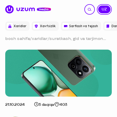
RU
UZ
Xaridlar
Xavfsizlik
Sarflash va tejash
Dar
bosh sahifa
/
xaridlar
/
suratkash, gid va tarjimon
bitta gadjetda: honor x7c
bilan sayohatga otlanamiz
21.10.2024
3 daqiqa
403