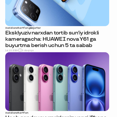
Xaridlar
smartfon
gadjetlar
Eksklyuziv narxdan tortib sun'iy idrokli
kameragacha: HUAWEI nova Y61 ga
buyurtma berish uchun 5 ta sabab
16.10.2024
3 daqiqa
Xaridlar
smartfon