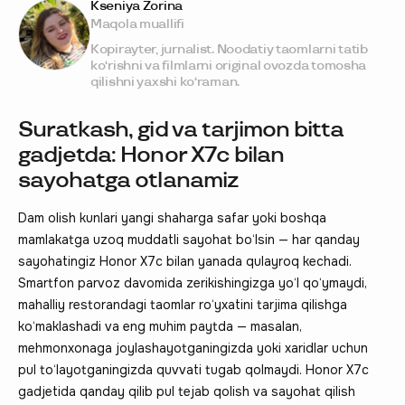
Kseniya Zorina
Maqola muallifi
Kopirayter, jurnalist. Noodatiy taomlarni tatib
ko‘rishni va filmlarni original ovozda tomosha
qilishni yaxshi ko‘raman.
Suratkash, gid va tarjimon bitta
gadjetda: Honor X7c bilan
sayohatga otlanamiz
Dam olish kunlari yangi shaharga safar yoki boshqa
mamlakatga uzoq muddatli sayohat bo‘lsin — har qanday
sayohatingiz Honor X7c bilan yanada qulayroq kechadi.
Smartfon parvoz davomida zerikishingizga yo‘l qo‘ymaydi,
mahalliy restorandagi taomlar ro‘yxatini tarjima qilishga
ko‘maklashadi va eng muhim paytda — masalan,
mehmonxonaga joylashayotganingizda yoki xaridlar uchun
pul to‘layotganingizda quvvati tugab qolmaydi. Honor X7c
gadjetida qanday qilib pul tejab qolish va sayohat qilish