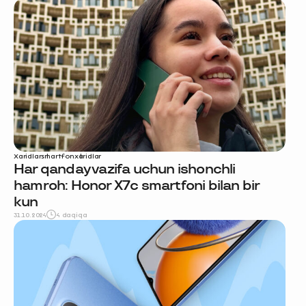
Xaridlar
smartfon
xaridlar
Har qanday vazifa uchun ishonchli
hamroh: Honor X7c smartfoni bilan bir
kun
31.10.2024
4 daqiqa