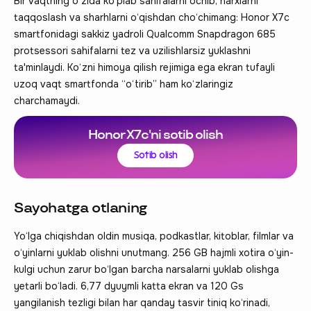
Bir vaqtning o‘zida ko‘plab sahifalarni ochib, narxlarni
taqqoslash va sharhlarni o‘qishdan cho‘chimang: Honor X7c
smartfonidagi sakkiz yadroli Qualcomm Snapdragon 685
protsessori sahifalarni tez va uzilishlarsiz yuklashni
ta'minlaydi. Ko‘zni himoya qilish rejimiga ega ekran tufayli
uzoq vaqt smartfonda “o‘tirib” ham ko‘zlaringiz
charchamaydi.
Honor X7c'ni sotib olish
Sotib olish
Sayohatga otlaning
Yo‘lga chiqishdan oldin musiqa, podkastlar, kitoblar, filmlar va
o‘yinlarni yuklab olishni unutmang. 256 GB hajmli xotira o‘yin-
kulgi uchun zarur bo‘lgan barcha narsalarni yuklab olishga
yetarli bo‘ladi. 6,77 dyuymli katta ekran va 120 Gs
yangilanish tezligi bilan har qanday tasvir tiniq ko‘rinadi,