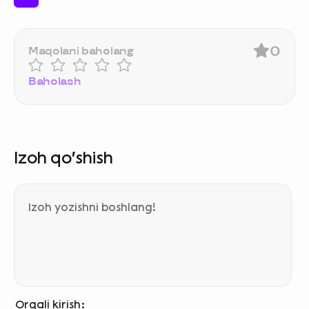
0
Maqolani baholang
Baholash
Izoh qo‘shish
Orqali kirish