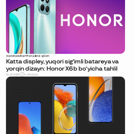
Xaridlar
smartfon
xarid qilish
Katta displey, yuqori sig'imli batareya va
yorqin dizayn: Honor X6b bo‘yicha tahlil
31.07.2024
4 daqiqa