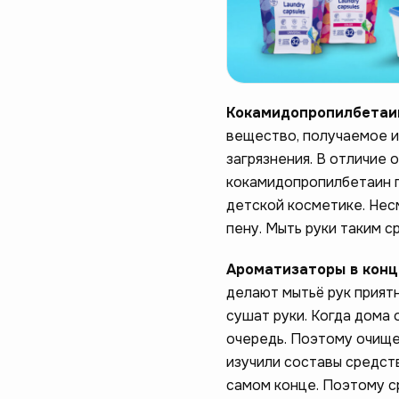
Кокамидопропилбетаин 
вещество, получаемое из
загрязнения. В отличие 
кокамидопропилбетаин п
детской косметике. Нес
пену. Мыть руки таким 
Ароматизаторы в конце
делают мытьё рук приятн
сушат руки. Когда дома 
очередь. Поэтому очище
изучили составы средст
самом конце. Поэтому ср