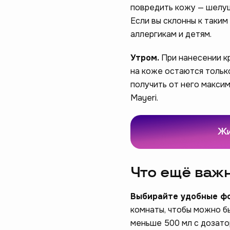
повредить кожу — шелуш
Если вы склонны к таким
аллергикам и детям.
Утром.
При нанесении кр
на коже остаются только
получить от него макси
Mayeri.
Помогите н
Жи
пройдите 
начать
Что ещё важ
Выбирайте удобные ф
комнаты, чтобы можно б
меньше 500 мл с дозато