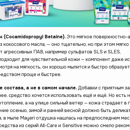
(Cocamidopropyl Betaine).
Это мягкое поверхностно-
 кокосового масла, — оно тщательно, но при этом мягко
от агрессивных ПАВ, например сульфатов SLS и SLES,
одходит для чувствительной кожи — компонент даже ис
мотря на мягкость, он хорошо мылится и быстро образует
средством проще и быстрее.
 состава, а не в самом начале.
Добавки с приятным з
ее, средство хочется использовать ещё и ещё. Но есть н
отопление, а на улице сильный ветер — кожа страдает в
ние осенью, зимой и ранней весной должно быть делика
в, в мыле Mayeri отдушка нашлась на предпоследнем мес
едства из серий All-Care и Sensitive можно смело реко