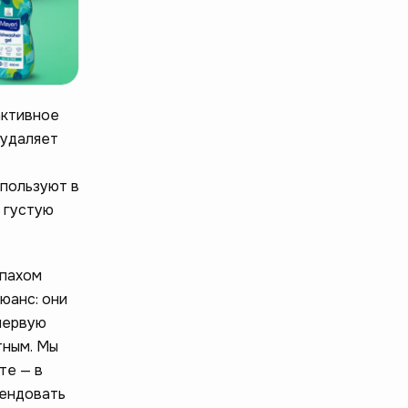
активное
 удаляет
пользуют в
 густую
апахом
юанс: они
 первую
тным. Мы
те — в
мендовать