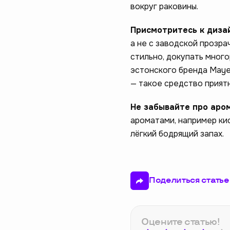
вокруг раковины.
Присмотритесь к диза
а не с заводской прозра
стильно, докупать мног
эстонского бренда Mayer
— такое средство приятн
Не забывайте про аро
ароматами, например ки
лёгкий бодрящий запах.
Поделиться статье
Оцените статью!