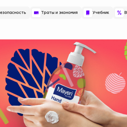
езопасность
Траты и экономия
Учебник
В