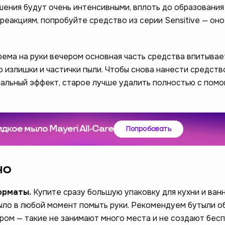
ения будут очень интенсивными, вплоть до образования
 реакциям, попробуйте средство из серии Sensitive — он
ема на руки вечером основная часть средства впитывае
 излишки и частички пыли. Чтобы снова нанести средств
мальный эффект, старое лучше удалить полностью с пом
ам стать лучше –
дкое мыло Mayeri All-Care
Попробовать
❤️
опрос
но
орматы.
Купите сразу большую упаковку для кухни и ван
ыло в любой момент помыть руки. Рекомендуем бутыли о
ром — такие не занимают много места и не создают бес