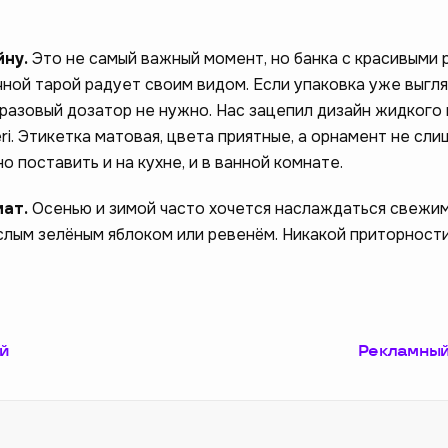
йну.
Это не самый важный момент, но банка с красивыми 
чной тарой радует своим видом. Если упаковка уже выгл
оразовый дозатор не нужно. Нас зацепил дизайн жидкого
i. Этикетка матовая, цвета приятные, а орнамент не сли
о поставить и на кухне, и в ванной комнате.
мат.
Осенью и зимой часто хочется наслаждаться свежи
слым зелёным яблоком или ревенём. Никакой приторности
й
Рекламный