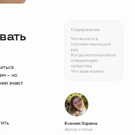
Содержание
ивать
Что искать в
составе мыла для
рук
Когда использовать
очищающие
средства
виться
Что ещё важно
ем — но
ении знают
тить
Ксения Зорина
Автор статьи
н