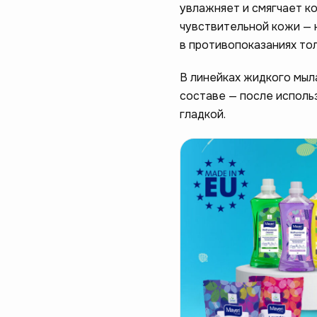
увлажняет и смягчает ко
чувствительной кожи — 
в противопоказаниях то
В линейках жидкого мыла
составе — после использ
гладкой.