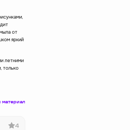
рисунками,
ядит
 мыла от
шком яркий
ми летними
, только
 материал
4