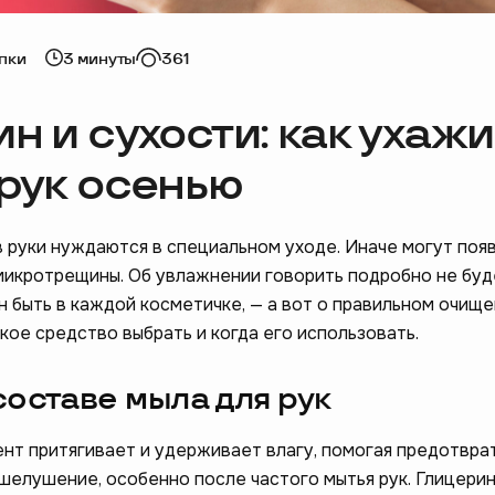
пки
3 минуты
361
н и сухости: как ухаж
 рук осенью
 руки нуждаются в специальном уходе. Иначе могут поя
микротрещины. Об увлажнении говорить подробно не буд
н быть в каждой косметичке, — а вот о правильном очищ
акое средство выбрать и когда его использовать.
 составе мыла для рук
нт притягивает и удерживает влагу, помогая предотвра
 шелушение, особенно после частого мытья рук. Глицери