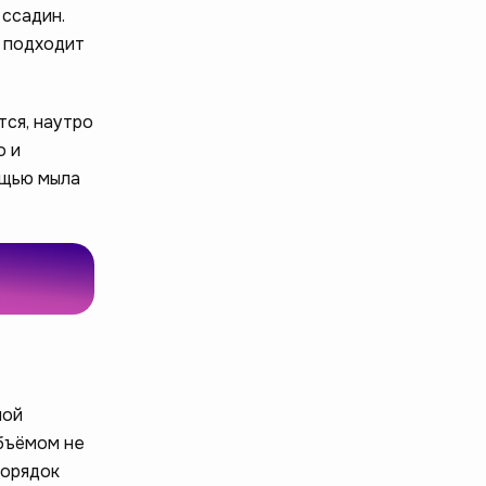
 ссадин.
о подходит
тся, наутро
о и
ощью мыла
ной
бъёмом не
порядок