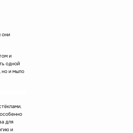
ы они
том и
ть одной
 но и мыло
стёклами,
 особенно
ва для
ргию и