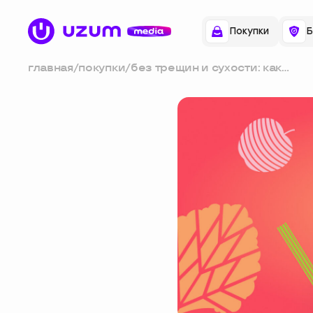
Покупки
Б
главная
/
покупки
/
без трещин и сухости: как
ухаживать за кожей рук
осенью