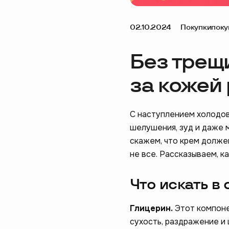
02.10.2024
Покупки
поку
Без трещи
за кожей
С наступлением холодов
шелушения, зуд и даже 
скажем, что крем долже
не все. Рассказываем, к
Что искать в
Глицерин.
Этот компоне
сухость, раздражение и