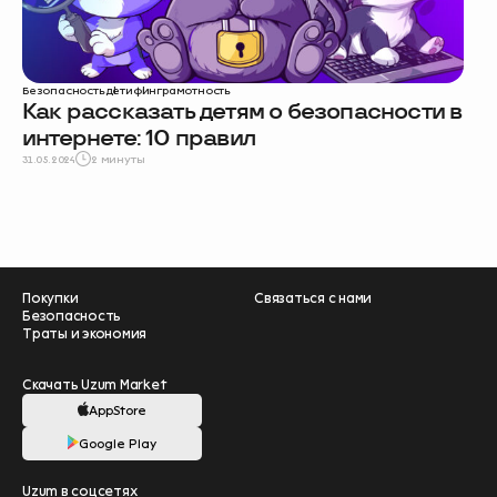
Безопасность
дети
финграмотность
Как рассказать детям о безопасности в
интернете: 10 правил
31.05.2024
2 минуты
Покупки
Связаться с нами
Безопасность
Траты и экономия
Скачать Uzum Market
AppStore
Google Play
Помогите нам
Uzum в соцсетях