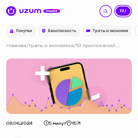
UZ
RU
Покупки
Безопасность
Траты и экономия
главная
/
траты и экономия
/
10 приложений,
которые помогут
навести порядок в
личном бюджете
08.06.2024
5 минут
1571