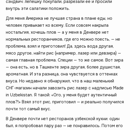
сэндвич: лепёшку покупали, разрезали её и просили
внутрь эти салатики положить.
Для меня Америка не лучшая страна в плане еды, но
человек привыкает ко всему. Если совсем накрыла
ностальгия, хочешь плов — а у меня в Денвере нет
нормальных ресторанчиков, где его можно поесть, — не
проблема, взял и приготовил! Да, здесь вода другая,
мясо другое, найти рис (например, лазер или девзира) —
самая главная проблема. Специи — то же самое. Вот зира
— она есть, но в Ташкенте зира другая, более душистая,
ароматная. И эта разница, она чувствуется в оттенках
вкуса. Но недавно я обнаружил, что в наш маленький
СНГ-магазин начали завозить рис лазер с надписью Made
in Uzbekistan. Я такой: «Ого, у меня будет аутентичный
плов?!» Взял этот рис, приготовил — и реально получился
почти тот самый вкус.
В Денвере почти нет ресторанов узбекской кухни: один
был, я попробовал пару раз — не понравилось. Потом его