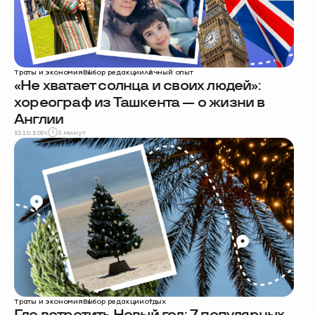
Траты и экономия
Выбор редакции
личный опыт
«Не хватает солнца и своих людей»:
хореограф из Ташкента — о жизни в
Англии
23.10.2024
5 минут
Траты и экономия
Выбор редакции
отдых
Где встретить Новый год: 7 популярных