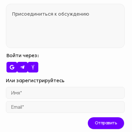
Войти через
Им
Ema