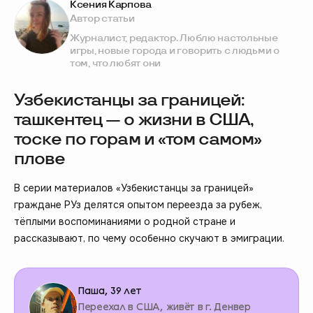
Ксения Карпова
Автор статьи
Журналист, редактор. Люблю настольные
игры, новые города и говорить с людьми о
том, что любят они
Узбекистанцы за границей:
ташкентец — о жизни в США,
тоске по горам и «том самом»
плове
В серии материалов «Узбекистанцы за границей»
граждане РУз делятся опытом переезда за рубеж,
тёплыми воспоминаниями о родной стране и
рассказывают, по чему особенно скучают в эмиграции.
Паша, 39 лет
Переехал в США, живёт в г. Денвер