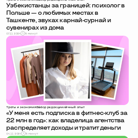
Узбекистанцы за границей: психолог в
Польше — о любимых местах в
Ташкенте, звуках карнай-сурнай и
сувенирах из дома
07.11.2024
8 минут
Траты и экономия
Выбор редакции
личный опыт
«У меня есть подписка в фитнес-клуб за
22 млн в год»: как владелица агентства
распределяет доходы и тратит деньги
04.11.2024
8 минут