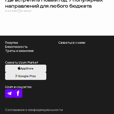
направлений для любого бюджета
14.10.2024
6 минут
Покупки
Связаться с нами
Безопасность
Траты и экономия
Скачать Uzum Market
AppStore
Google Play
Помогите нам
Uzum в соцсетях
стать лучше –
пройдите опрос
❤️
начать
Больше выгоды
Соглашение о конфиденциальности