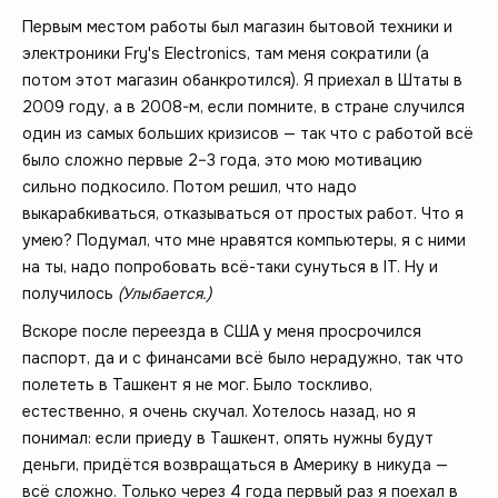
Первым местом работы был магазин бытовой техники и
электроники Fry's Electronics, там меня сократили (а
потом этот магазин обанкротился). Я приехал в Штаты в
2009 году, а в 2008-м, если помните, в стране случился
один из самых больших кризисов — так что с работой всё
было сложно первые 2–3 года, это мою мотивацию
сильно подкосило. Потом решил, что надо
выкарабкиваться, отказываться от простых работ. Что я
умею? Подумал, что мне нравятся компьютеры, я с ними
на ты, надо попробовать всё-таки сунуться в IT. Ну и
получилось
(Улыбается.)
Вскоре после переезда в США у меня просрочился
паспорт, да и с финансами всё было нерадужно, так что
полететь в Ташкент я не мог. Было тоскливо,
естественно, я очень скучал. Хотелось назад, но я
понимал: если приеду в Ташкент, опять нужны будут
деньги, придётся возвращаться в Америку в никуда —
всё сложно. Только через 4 года первый раз я поехал в