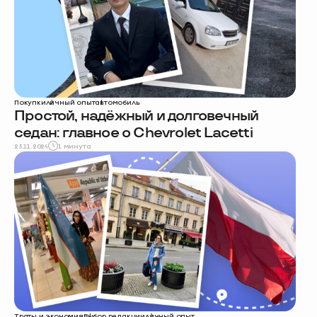
Покупки
личный опыт
автомобиль
Простой, надёжный и долговечный
седан: главное о Chevrolet Lacetti
25.11.2024
1 минута
Траты и экономия
Выбор редакции
личный опыт