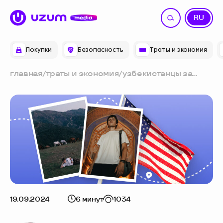
UZ
RU
Покупки
Безопасность
Траты и экономия
главная
/
траты и экономия
/
узбекистанцы за
границей: ташкентец
— о жизни в сша,
тоске по горам и «том
самом» плове
19.09.2024
6 минут
1034