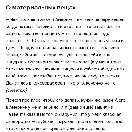
О материальных вещах
— Чем дольше я живу В Америке, тем меньше беру вещей,
когда летаю в Узбекистан и обратно — хочется налегке
ездить, такая концепция у меня в последние годы.
Раньше, лет 10 назад, конечно, что-то хотелось увезти из
дома. Посуду с национальным орнаментом — красивые
пиалы, чайнички — старался купить для себя и для
подарков. Сувениры знакомым привозил (и у меня тоже
стоят маленькие глиняные дядечки в узбекской одежде с
лепёшками), тюбетейки друзьям, чапан кому-то дарили.
Даже плов в консервах брал — но это, конечно, не то.
(Смеётся.)
Прикол про плов: чтобы его делать, нужен же казан. А его
в Америке у меня не было. И я (давно ещё) тащил из
Ташкента казан! Потом обнаружил, что у меня классная
сковородка — глубокая, широкая, дно и стенки толстые,
чтобы ничего не пригорало и равномерно тепло