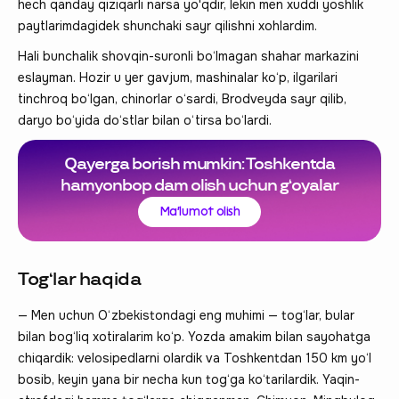
hech qanday qiziqarli narsa yo'qdir, lekin men xuddi yoshlik
paytlarimdagidek shunchaki sayr qilishni xohlardim.
Hali bunchalik shovqin-suronli bo‘lmagan shahar markazini
eslayman. Hozir u yer gavjum, mashinalar ko‘p, ilgarilari
tinchroq bo‘lgan, chinorlar o‘sardi, Brodveyda sayr qilib,
daryo bo‘yida do‘stlar bilan o‘tirsa bo‘lardi.
Qayerga borish mumkin: Toshkentda
hamyonbop dam olish uchun g‘oyalar
Ma'lumot olish
Tog‘lar haqida
— Men uchun O‘zbekistondagi eng muhimi — tog‘lar, bular
bilan bog‘liq xotiralarim ko‘p. Yozda amakim bilan sayohatga
chiqardik: velosipedlarni olardik va Toshkentdan 150 km yo‘l
bosib, keyin yana bir necha kun tog‘ga ko‘tarilardik. Yaqin-