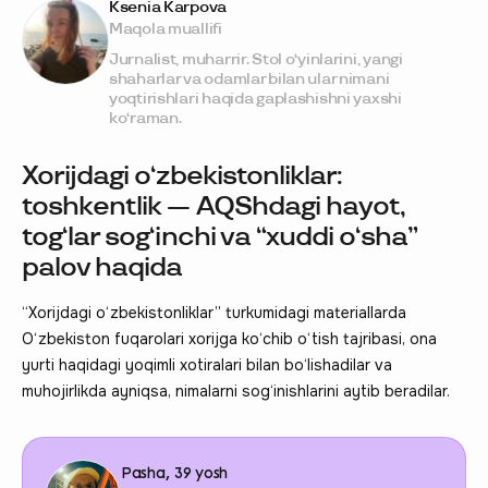
Ksenia Karpova
Maqola muallifi
Jurnalist, muharrir. Stol o‘yinlarini, yangi
shaharlar va odamlar bilan ular nimani
yoqtirishlari haqida gaplashishni yaxshi
ko‘raman.
Xorijdagi o‘zbekistonliklar:
toshkentlik — AQShdagi hayot,
tog‘lar sog‘inchi va “xuddi o‘sha”
palov haqida
“Xorijdagi o‘zbekistonliklar” turkumidagi materiallarda
O‘zbekiston fuqarolari xorijga ko‘chib o‘tish tajribasi, ona
yurti haqidagi yoqimli xotiralari bilan bo‘lishadilar va
muhojirlikda ayniqsa, nimalarni sog‘inishlarini aytib beradilar.
Pasha, 39 yosh