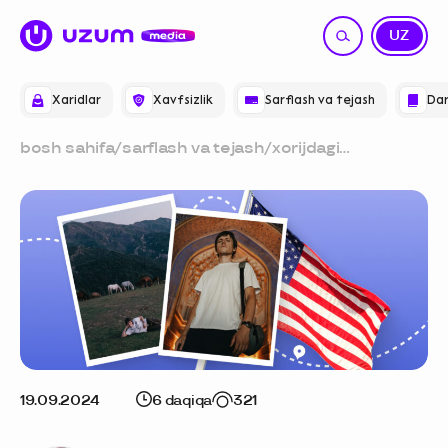
RU
UZ
Xaridlar
Xavfsizlik
Sarflash va tejash
Dar
bosh sahifa
/
sarflash va tejash
/
xorijdagi
o‘zbekistonliklar:
toshkentlik —
aqshdagi hayot,
tog‘lar sog‘inchi va
“xuddi o‘sha” palov
haqida
19.09.2024
6 daqiqa
321