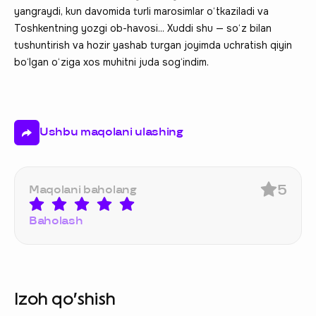
yangraydi, kun davomida turli marosimlar o‘tkaziladi va
Toshkentning yozgi ob-havosi... Xuddi shu — so‘z bilan
tushuntirish va hozir yashab turgan joyimda uchratish qiyin
bo‘lgan o‘ziga xos muhitni juda sog‘indim.
Ushbu maqolani ulashing
5
Maqolani baholang
Baholash
Izoh qo‘shish