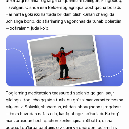
atrofdagi hamma tog‘larga chiqqanman: Chimyon, Mingbuloq,
Tavalgan. Qishda esa Beldersoy ayniqsa boshqacha bo‘ladi.
Har hafta yoki ikki haftada bir dam olish kunlari chang‘ida
uchishga borib, do‘stlarimning vagonchasida tunab qolardim
— xotiralarim juda ko‘p.
Tog‘larning meditatsion taassuroti saqlanib qolgan: sayr
qildingiz, tog‘ cho‘qqisida turib, bu go‘zal manzarani tomosha
qilyapsiz. Sokinlik, shahardan, ishdan, shovqindan yiroqdasiz
— toza havodan nafas olib, kayfiyatingiz ko‘tariladi. Bu tog‘
manzarasidan hech qachon zerikmayman. Albatta, o‘sha
yoqqa, tog‘larga qaytgim, o‘z uyim va qadrdon joylarni his