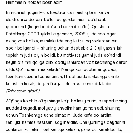
Hammasini noldan boshladim.
Birinchi ish joyim Fry's Electronics maishiy texnika va
elektronika do‘koni bo‘ldi, bu yerdan meni bo‘shatib
yuborishdi (keyin bu do‘kon bankrot bo‘ldi). Qo‘shma
Shtatlarga 2009-yilda kelganman, 2008-yilda esa, agar
esingizda bo‘lsa, mamlakatda eng katta inqirozlardan biri
sodir bo‘lgandi — shuning uchun dastlabki 2-3 yil yaxshi ish
topishim juda qiyin bo‘ldi, bu motivatsiyamni juda so‘ndirdi.
Keyin o‘zimni qo‘lga olib, oddiy ishlardan voz kechishga qaror
qildi. Qo‘limdan nima keladi? Menga kompyuterlar yoqadi,
texnikani yaxshi tushunaman, IT sohasida ishlashga urinib
ko‘rishim kerak, degan fikrga keldim. Va buni uddaladim.
(Tabassum qiladi.)
AQShga ko‘chib o‘tganimga ko‘p bo‘lmay turib, pasportimning
muddati tugadi, moliyaviy ahvolim ham yomon edi, shuning
uchun Toshkentga ucha olmadim. Juda xafa bo‘lardim,
tabiiyki, hamma nasrsani sog‘inardim, Ona yurtimga qaytishni
xohlardim-u, lekin Toshkentga kelsam, yana pul kerak bo‘lib,