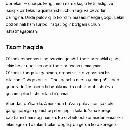
bor ekan — chuqur, keng, hech narsa kuyib ketmasligi va
issiqlik bir tekis taqsimlanishi uchun tagi va devorlari
qalingina. Unda palov qilib ko‘rdim, mazasi menga yoqdi. Lekin
qozon hali ham turibdi, faqat og‘ir bo‘lgani uchun
ishlatmayapman.
Taom haqida
O‘zbek oshxonasining asosini go‘shtli taomlar tashkil qiladi,
lekin hozir yog‘li va og‘ir taomlar uncha yemayman.
O‘zbekistonga kelganimda, organizmim o‘zgarishini his
qilaman. Oshqozonim: “Oho, qancha narsa yeding-a!” - deb
yuboradi. Toshkentda bir-ikki marta osh, kabob, sho‘rva
yesam yetadi, shu bilan to‘yaman.
Shunday bo‘lsa-da, Amerikada ba'zan palov, somsa yoki
yangi yopilgan yumshoq non yegim keladi. Yana koreys
salatlarini ham sog‘inaman. Bu o‘zbek oshxonasidan emas-ku,
lekin aynan Toshkent bilan bog‘liq: bu yerda ko‘p koreyslar