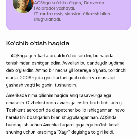
AQShga ko‘chib o‘tgan, Denverda
(Kolorado) yashaydi.
IT-mutaxassis, sinovlar o‘tkazish bilan
shug‘ullanadi.
Ko‘chib o‘tish haqida
— AQShga grin-karta orqali ko‘chib ketdim, bu haqida
tanishimdan eshitgan edim. Avvallari bu qandaydir uydirma
deb o‘ylardim. Ammo bir necha yil lotereya o‘ynab, to‘rtinchi
marta, 2009-yilda grin-kartani yutib oldim va mustaqil
yashash vaqti kelganini tushundim.
Amerikada nima qilishim haqida aniq tasavvurga ega
emasdim. O‘zbekistonda aviatsiya institutini bitirib, uch yil
Toshkent aeroportida dispetcher bo‘lib ishlaganman, havo
harakatini boshqarish bilan shug‘ullanganman. AQShda
bunday ish uchun Amerika fuqaroligiga ega bo‘lish kerak,
shuning uchun kasbimga “Xayr” deyishga to‘g‘ri keldi.