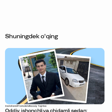
Shuningdek o'qing
Xaridlar
avtomobil
shaxsiy tajriba
Oddiy, ishonchli va chidamli sedan: