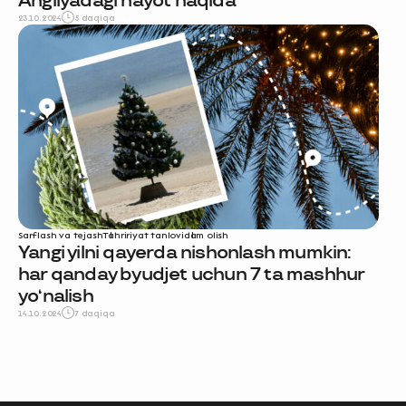
Angliyadagi hayot haqida
23.10.2024
5 daqiqa
Sarflash va tejash
Tahririyat tanlovi
dam olish
Yangi yilni qayerda nishonlash mumkin:
har qanday byudjet uchun 7 ta mashhur
yo‘nalish
14.10.2024
7 daqiqa