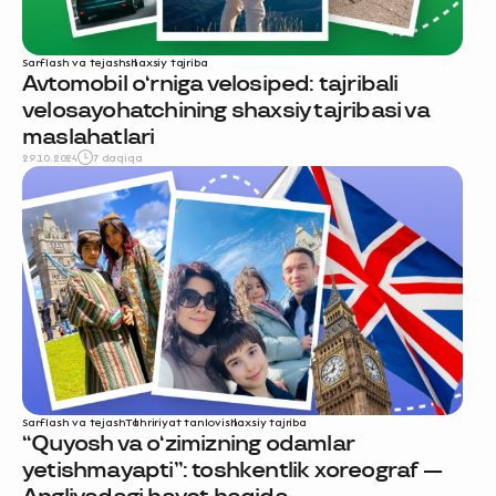
Sarflash va tejash
shaxsiy tajriba
Avtomobil o‘rniga velosiped: tajribali
velosayohatchining shaxsiy tajribasi va
maslahatlari
29.10.2024
7 daqiqa
Sarflash va tejash
Tahririyat tanlovi
shaxsiy tajriba
“Quyosh va o‘zimizning odamlar
yetishmayapti”: toshkentlik xoreograf —