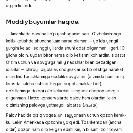
etgim kelardi.
Moddiy buyumlar haqida
— Amerikada qancha ko‘p yashaganim sari, O‘zbekistonga
kelib-ketishda shuncha kam narsa olaman — yo‘lda yengil
yurgim keladi, so‘nggi yillarda shuni odat qilganman. Ilgari, 10
yilcha oldin, uydan biror narsa olib ketishni xohlardim, albatta.
O‘zim uchun va sovg‘aga milliy naqshlar bilan bezatilgan
idishlar — chiroyli piyolalar, choynaklar sotib olishga harakat
qilardim. Tanishlarimga esdalik sovg‘alari (o‘zimda ham milliy
libosda kulcha ushlab turgan sopol amakilar bor),
do‘stlarimga do‘ppi olib kelardim, kimgadir chopon sovg‘a
qilganman. Hatto konservalarda palov ham olardim, lekin
o‘zimizning palovga yetmaydi, albatta. (
Kuladi
.)
Palov haqida qiziq voqea: uni tayyorlash uchun qozon kerak-
ku. Lekin Amerikada qozonim yo‘q edi. Toshkentdan (ancha
oldin) qozon ham olib kelgan edim! Keyin bilsam, zo‘r tovam