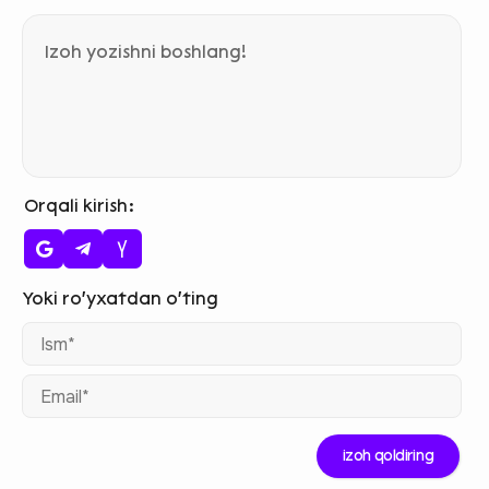
Orqali kirish
Ism
Ema