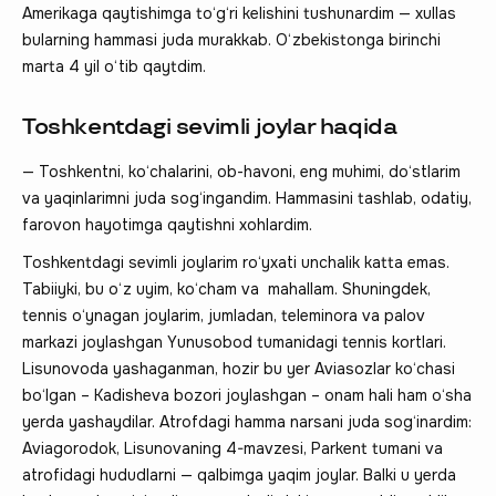
Amerikaga qaytishimga to‘g‘ri kelishini tushunardim — xullas
bularning hammasi juda murakkab. O‘zbekistonga birinchi
marta 4 yil o‘tib qaytdim.
Toshkentdagi sevimli joylar haqida
— Toshkentni, ko‘chalarini, ob-havoni, eng muhimi, do‘stlarim
va yaqinlarimni juda sog‘ingandim. Hammasini tashlab, odatiy,
farovon hayotimga qaytishni xohlardim.
Toshkentdagi sevimli joylarim ro‘yxati unchalik katta emas.
Tabiiyki, bu o‘z uyim, ko‘cham va mahallam. Shuningdek,
tennis o‘ynagan joylarim, jumladan, teleminora va palov
markazi joylashgan Yunusobod tumanidagi tennis kortlari.
Lisunovoda yashaganman, hozir bu yer Aviasozlar ko‘chasi
bo‘lgan – Kadisheva bozori joylashgan – onam hali ham o‘sha
yerda yashaydilar. Atrofdagi hamma narsani juda sog‘inardim:
Aviagorodok, Lisunovaning 4-mavzesi, Parkent tumani va
atrofidagi hududlarni — qalbimga yaqim joylar. Balki u yerda