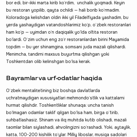
bor edi, bir-ikki marta kirib ko‘rdim, unchalik yoqmadi. Keyin
bu restoran yopilib, qayta ochildi — hali borib ko‘rmadim.
Koloradoga kelishdan oldin ikki yil Filadelfiyada yashadim, bu
yerda yashaydigan vatandoshlarimiz ko‘p, o‘zbek restoranlari
ham ko‘p — uyimdan o‘n daqiqalik yo‘lda oltita restoran
bo‘lardi. O‘zim uchun eng zo‘r restoranlardan birini Mayamida
topdim — bu yer shinamgina, somsani juda mazali qilishardi.
Menimcha, tandirni maxsus buyurtma qilishgan yoki
Toshkentdan olib kelinshgan bo‘lsa kerak.
Bayramlar va urf-odatlar haqida
O‘zbek mentalitetining biz boshqa davlatlarda
uchratmaydigan xususiyatlari mehmondo‘stlik va kattalarni
hurmat qilishdir. Toshkentliklar shunaqa: uncha tanish
bo‘lmagan odamlar taklif qilgan bo‘lsa ham, birga o‘tirib,
suhbatlashasiz. Shinam va iliq muhitda kutib olishadi, mazali
taomlar bilan siylashadi, ahvolingizni so‘rashadi. Yoki, aytaylik,
katta, 100-200 kishilik to‘ylar. Milliy liboslar, musiqa sadolari