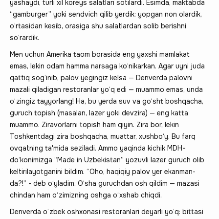
yashaydi, turli xil koreys salatlari sotilardi. Esimda, maktabda
“gamburger” yoki sendvich qilib yerdik: yopgan non olardik,
o‘rtasidan kesib, orasiga shu salatlardan solib berishni
so‘rardik.
Men uchun Amerika taom borasida eng yaxshi mamlakat
emas, lekin odam hamma narsaga ko‘nikarkan. Agar uyni juda
qattiq sog‘inib, palov yegingiz kelsa — Denverda palovni
mazali qiladigan restoranlar yo‘q edi — muammo emas, unda
o‘zingiz tayyorlang! Ha, bu yerda suv va go‘sht boshqacha,
guruch topish (masalan, lazer yoki devzira) — eng katta
muammo. Ziravorlarni topish ham qiyin. Zira bor, lekin
Toshkentdagi zira boshqacha, muattar, xushbo‘y. Bu farq
ovqatning ta'mida seziladi. Ammo yaqinda kichik MDH-
do‘konimizga “Made in Uzbekistan” yozuvli lazer guruch olib
keltirilayotganini bildim. “Oho, haqiqiy palov yer ekanman-
da?!” - deb o‘yladim. O‘sha guruchdan osh qildim — mazasi
chindan ham o‘zimizning oshga o‘xshab chiqdi.
Denverda o‘zbek oshxonasi restoranlari deyarli yo‘q: bittasi