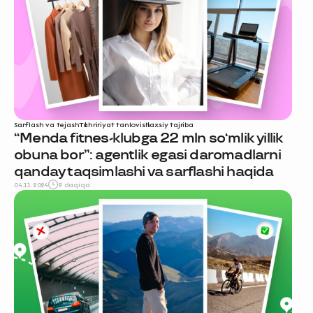
Sarflash va tejash
Tahririyat tanlovi
shaxsiy tajriba
“Menda fitnes-klubga 22 mln so‘mlik yillik
obuna bor”: agentlik egasi daromadlarni
qanday taqsimlashi va sarflashi haqida
04.11.2024
9 daqiqa