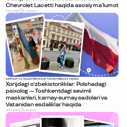
Chevrolet Lacetti haqida asosiy ma’lumot
25.11.2024
1 daqiqa
Sarflash va tejash
Tahririyat tanlovi
shaxsiy tajriba
Xorijdagi o‘zbekistonliklar: Polshadagi
psixolog — Toshkentdagi sevimli
maskanlari, karnay-surnay sadolari va
Vatanidan esdaliklar haqida
07.11.2024
8 daqiqa