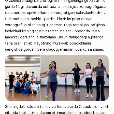
O‘zbekistondagi barcha loyihalarimni yakuniga yetkazdim, u
yerda 14 yil davomida estrada-sirk kollejida xoreografiyadan
dars berdim, spektakllarda xoreografiyani sahnalashtirdim va
turli tadbirlarni tashkil qilardim. Hozir ko‘proq onlayn
xoreografiya bilan shug‘ullanaman, raqs terapiyasi bo‘yicha
individual treninglar o‘tkazaman, ba'zan Londonda katta
mahorat darslarini o‘tkazaman. Butun dunyodagi ayollarga
tana bilan ishlab, hayotning murakkab bosqichlarini
yengishda yordam bera olayotganimdan juda xursandman.
Shuningdek, xalqaro tanlov va festivallarda O‘zbekiston vakili
sifatida faoliyatimni davom ettirmoqdaman: iqtidorli bolalarni