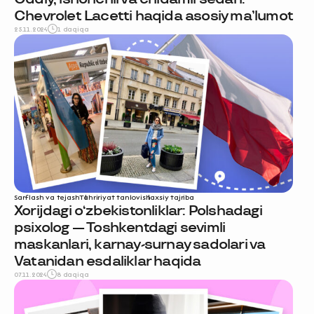
Chevrolet Lacetti haqida asosiy ma’lumot
25.11.2024
1 daqiqa
Sarflash va tejash
Tahririyat tanlovi
shaxsiy tajriba
Xorijdagi o‘zbekistonliklar: Polshadagi
psixolog — Toshkentdagi sevimli
maskanlari, karnay-surnay sadolari va
Vatanidan esdaliklar haqida
07.11.2024
8 daqiqa