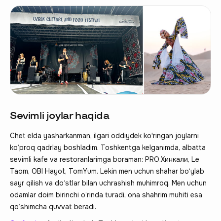
Sevimli joylar haqida
Chet elda yasharkanman, ilgari oddiydek ko'ringan joylarni
ko‘proq qadrlay boshladim. Toshkentga kelganimda, albatta
sevimli kafe va restoranlarimga boraman: PRO.Xинкали, Le
Taom, OBI Hayot, TomYum. Lekin men uchun shahar bo‘ylab
sayr qilish va do‘stlar bilan uchrashish muhimroq. Men uchun
odamlar doim birinchi o‘rinda turadi, ona shahrim muhiti esa
qo‘shimcha quvvat beradi.