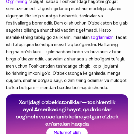
O‘g‘limning
faoliyati sabab Toshkentdagi hayotim g‘oyat
sermazmun edi. U yoshligidanoq mashhur modelga aylanib
ulgurgan. Biz ko‘p suratga tushardik, tanlovlar va
festivallarga borar edik. Dam olish uchun O‘zbekiston bo‘ylab
sayohat qilishga shunchaki vaqtimiz yetmasdi. Hatto
mamlakatning tabiiy go‘zalliklarini, masalan
tog‘larimizni
faqat
ish tufayligina ko‘rishga muvaffaq bo‘lgandim. Haftaning
birgina bo‘sh kuni — yakshanbani bobo va buvilarimiz bilan
birga o‘tkazar edik. Jadvalimiz shunaqa zich bo‘lgani tufayli,
men uchun Toshkentdan tashqariga chiqib, ko‘p joylarni
ko‘rishning imkoni yo‘q. O‘zbekistonga kelganimda, menga
quyosh, shahar bo‘ylab sayr, o‘zimizning odamlar va muloqot
bo‘lsa bo‘lgani — mendan baxtlisi bo‘lmaydi shunda.
Xorijdagi o‘zbekistonliklar — toshkentlik
ayol Amerikadagi hayot, qadrdonlar
sog'inchi va saqlanib kelinayotgan o‘zbek
an'analari haqida
Ma'lumot olish