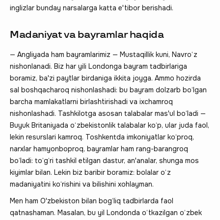
inglizlar bunday narsalarga katta e'tibor berishadi.
Madaniyat va bayramlar haqida
— Angliyada ham bayramlarimiz — Mustaqillik kuni, Navro‘z
nishonlanadi. Biz har yili Londonga bayram tadbirlariga
boramiz, ba'zi paytlar birdaniga ikkita joyga. Ammo hozirda
sal boshqacharoq nishonlashadi: bu bayram dolzarb bo‘lgan
barcha mamlakatlarni birlashtirishadi va ixchamroq
nishonlashadi. Tashkilotga asosan talabalar mas'ul bo‘ladi —
Buyuk Britaniyada o‘zbekistonlik talabalar ko‘p, ular juda faol,
lekin resurslari kamroq. Toshkentda imkoniyatlar ko‘proq,
narxlar hamyonboproq, bayramlar ham rang-barangroq
bo‘ladi: to‘g‘ri tashkil etilgan dastur, an'analar, shunga mos
kiyimlar bilan. Lekin biz baribir boramiz: bolalar o‘z
madaniyatini ko‘rishini va bilishini xohlayman.
Men ham O'zbekiston bilan bog‘liq tadbirlarda faol
qatnashaman. Masalan, bu yil Londonda o‘tkazilgan o‘zbek