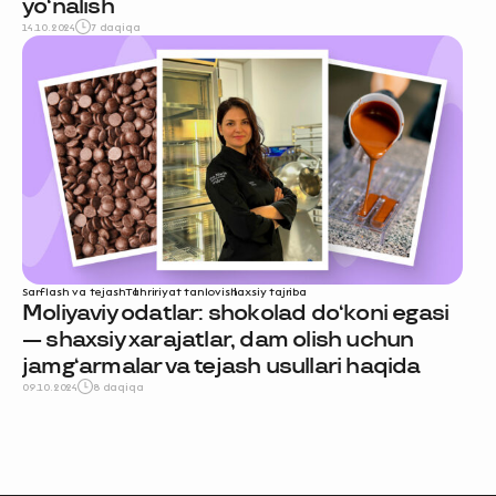
yo‘nalish
14.10.2024
7 daqiqa
Sarflash va tejash
Tahririyat tanlovi
shaxsiy tajriba
Moliyaviy odatlar: shokolad do‘koni egasi
— shaxsiy xarajatlar, dam olish uchun
jamg‘armalar va tejash usullari haqida
09.10.2024
8 daqiqa