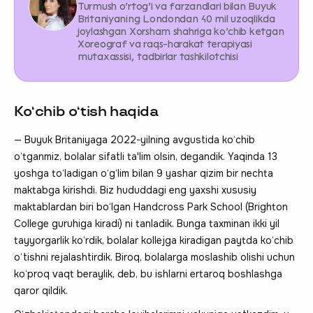
Turmush o‘rtog‘i va farzandlari bilan Buyuk
Britaniyaning Londondan 40 mil uzoqlikda
joylashgan Xorsham shahriga ko‘chib ketgan
Xoreograf va raqs-harakat terapiyasi
mutaxassisi, tadbirlar tashkilotchisi
Ko‘chib o‘tish haqida
— Buyuk Britaniyaga 2022-yilning avgustida ko‘chib
o‘tganmiz, bolalar sifatli ta'lim olsin, degandik. Yaqinda 13
yoshga to‘ladigan o‘g‘lim bilan 9 yashar qizim bir nechta
maktabga kirishdi. Biz hududdagi eng yaxshi xususiy
maktablardan biri bo‘lgan Handcross Park School (Brighton
College guruhiga kiradi) ni tanladik. Bunga taxminan ikki yil
tayyorgarlik ko‘rdik, bolalar kollejga kiradigan paytda ko‘chib
o‘tishni rejalashtirdik. Biroq, bolalarga moslashib olishi uchun
ko‘proq vaqt beraylik, deb, bu ishlarni ertaroq boshlashga
qaror qildik.