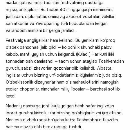
madaniyati va milliy taomlari festivalining dasturiga
rejissyorlik qildim. Bu tadbir 40 mingga yaqin mehmonni,
jumladan, diplomatlar, ommaviy axborot vositalari vakillari,
san'atkorlar va Yevropaning turli hududlaridan kelgan
vatandoshlarimizni bir yerga jamladi.
Festivalga angliyaliklar ham kelishdi. Bu yerliklarni ko‘proq
o'zbek oshxonasi jalb qildi — ko‘pchilik shunchaki palov,
kabob, manti yeyish uchun kelgandi. (Kuladi.) Har kuni ikki
tonnadan osh damlashdi — taom uchun ataylab Toshkentdan
guruch, sabzi, ziravorlar, qozonlar olib kelishdi. Albatta,
inglizlar uchun bizning urf-odatlarimiz, kiyimlarimiz juda qiziq.
O‘zbekistonlik dizaynerlar ham o‘z mahsulotlarini namoyish
etdilar, choponlar, nimchalar, milliy liboslar — barchasi sotilib
ketdi.
Madaniy dasturga jonli kuylaydigan besh nafar inglizdan
iborat guruhni kiritdik, ular bizning qo‘shiqlarimizni ijro etishdi.
Men esa o‘zbek raqsi bo‘yicha katta fleshmobni o‘tkazdim,
hamma mazza qilib biroz raqsga tushdi.