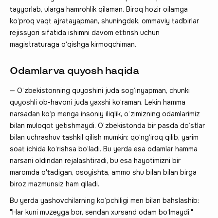
tayyorlab, ularga hamrohlik qilaman. Biroq hozir oilamga
ko‘proq vaqt ajratayapman, shuningdek, ommaviy tadbirlar
rejissyori sifatida ishimni davom ettirish uchun
magistraturaga o‘qishga kirmoqchiman.
Odamlar va quyosh haqida
— O‘zbekistonning quyoshini juda sog‘inyapman, chunki
quyoshli ob-havoni juda yaxshi ko‘raman. Lekin hamma
narsadan ko‘p menga insoniy iliqlik, o‘zimizning odamlarimiz
bilan muloqot yetishmaydi. O‘zbekistonda bir pasda do‘stlar
bilan uchrashuv tashkil qilish mumkin: qo‘ng‘iroq qilib, yarim
soat ichida ko‘rishsa bo‘ladi. Bu yerda esa odamlar hamma
narsani oldindan rejalashtiradi, bu esa hayotimizni bir
maromda o'tadigan, osoyishta, ammo shu bilan bilan birga
biroz mazmunsiz ham qiladi.
Bu yerda yashovchilarning ko‘pchiligi men bilan bahslashib:
"Har kuni muzeyga bor, sendan xursand odam bo‘lmaydi,"