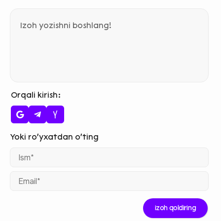
Orqali kirish
Ism
Ema