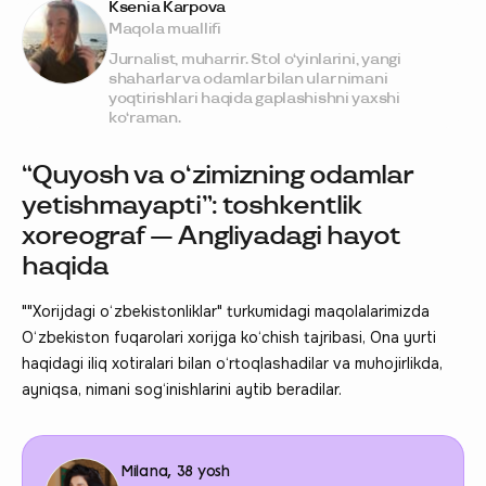
Ksenia Karpova
Maqola muallifi
Jurnalist, muharrir. Stol o‘yinlarini, yangi
shaharlar va odamlar bilan ular nimani
yoqtirishlari haqida gaplashishni yaxshi
ko‘raman.
“Quyosh va o‘zimizning odamlar
yetishmayapti”: toshkentlik
xoreograf — Angliyadagi hayot
haqida
""Xorijdagi o‘zbekistonliklar" turkumidagi maqolalarimizda
O‘zbekiston fuqarolari xorijga ko‘chish tajribasi, Ona yurti
haqidagi iliq xotiralari bilan o‘rtoqlashadilar va muhojirlikda,
ayniqsa, nimani sog‘inishlarini aytib beradilar.
Milana, 38 yosh