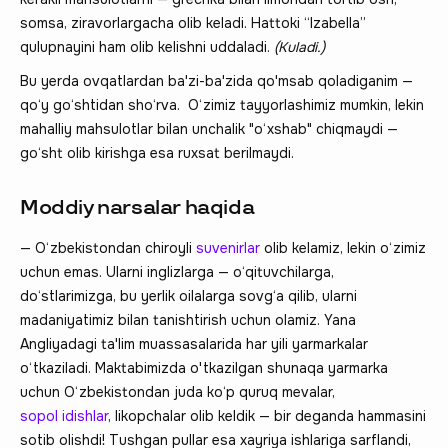
somsa, ziravorlargacha olib keladi. Hattoki “Izabella”
qulupnayini ham olib kelishni uddaladi.
(Kuladi.)
Bu yerda ovqatlardan ba'zi-ba'zida qo'msab qoladiganim —
qo‘y go‘shtidan sho‘rva. O‘zimiz tayyorlashimiz mumkin, lekin
mahalliy mahsulotlar bilan unchalik "o‘xshab" chiqmaydi —
go‘sht olib kirishga esa ruxsat berilmaydi.
Moddiy narsalar haqida
— O‘zbekistondan chiroyli
suvenirlar
olib kelamiz, lekin o‘zimiz
uchun emas. Ularni inglizlarga — o‘qituvchilarga,
do‘stlarimizga, bu yerlik oilalarga sovg‘a qilib, ularni
madaniyatimiz bilan tanishtirish uchun olamiz. Yana
Angliyadagi ta'lim muassasalarida har yili yarmarkalar
o‘tkaziladi. Maktabimizda o'tkazilgan shunaqa yarmarka
uchun O‘zbekistondan juda ko‘p quruq mevalar,
sopol idishlar
, likopchalar olib keldik — bir deganda hammasini
sotib olishdi! Tushgan pullar esa xayriya ishlariga sarflandi,