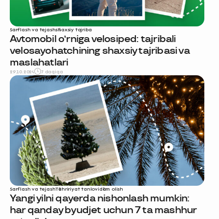
Sarflash va tejash
shaxsiy tajriba
Avtomobil o‘rniga velosiped: tajribali
velosayohatchining shaxsiy tajribasi va
maslahatlari
29.10.2024
7 daqiqa
Sarflash va tejash
Tahririyat tanlovi
dam olish
Yangi yilni qayerda nishonlash mumkin:
har qanday byudjet uchun 7 ta mashhur