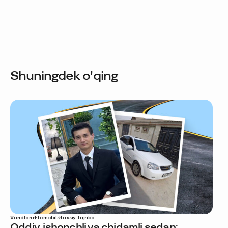
Shuningdek o'qing
Xaridlar
avtomobil
shaxsiy tajriba
Oddiy, ishonchli va chidamli sedan: