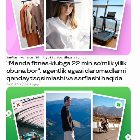
Sarflash va tejash
Tahririyat tanlovi
shaxsiy tajriba
“Menda fitnes-klubga 22 mln so‘mlik yillik
obuna bor”: agentlik egasi daromadlarni
qanday taqsimlashi va sarflashi haqida
04.11.2024
9 daqiqa