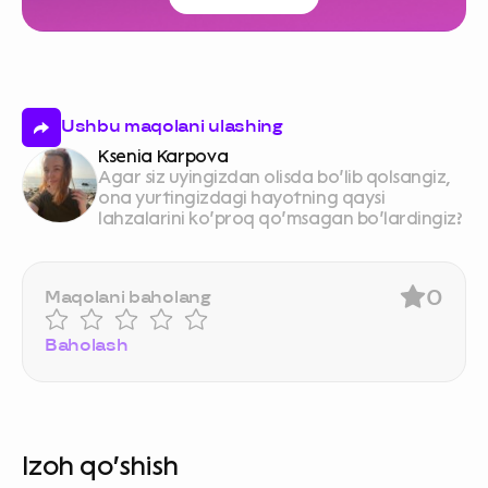
Ushbu maqolani ulashing
Ksenia Karpova
Agar siz uyingizdan olisda bo‘lib qolsangiz,
ona yurtingizdagi hayotning qaysi
lahzalarini ko‘proq qo‘msagan bo‘lardingiz?
0
Maqolani baholang
Baholash
Izoh qo‘shish