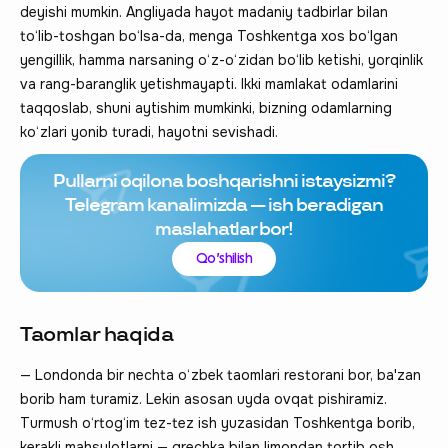
deyishi mumkin. Angliyada hayot madaniy tadbirlar bilan
to‘lib-toshgan bo‘lsa-da, menga Toshkentga xos bo‘lgan
yengillik, hamma narsaning o‘z-o‘zidan bo‘lib ketishi, yorqinlik
va rang-baranglik yetishmayapti. Ikki mamlakat odamlarini
taqqoslab, shuni aytishim mumkinki, bizning odamlarning
ko‘zlari yonib turadi, hayotni sevishadi.
Pullarni oqilona boshqarishni istaysizmi?
Telegram kanalimizda — ish beradigan
maslahatlar bor!
Qo‘shilish
Taomlar haqida
— Londonda bir nechta o‘zbek taomlari restorani bor, ba'zan
borib ham turamiz. Lekin asosan uyda ovqat pishiramiz.
Turmush o‘rtog‘im tez-tez ish yuzasidan Toshkentga borib,
kerakli mahsulotlarni — grechka bilan limondan tortib osh,