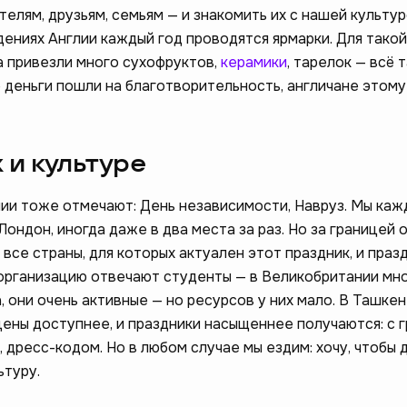
телям, друзьям, семьям — и знакомить их с нашей культур
ениях Англии каждый год проводятся ярмарки. Для такой
а привезли много сухофруктов,
керамики
, тарелок — всё 
е деньги пошли на благотворительность, англичане этому
 и культуре
лии тоже отмечают: День независимости, Навруз. Мы каж
Лондон, иногда даже в два места за раз. Но за границей
все страны, для которых актуален этот праздник, и праз
а организацию отвечают студенты — в Великобритании мн
, они очень активные — но ресурсов у них мало. В Ташке
ены доступнее, и праздники насыщеннее получаются: с 
 дресс-кодом. Но в любом случае мы ездим: хочу, чтобы 
ьтуру.