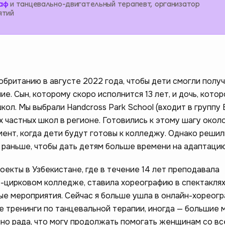
аф
и танцевально-двигательный терапевт, организатор
ятий
обританию в августе 2022 года, чтобы дети смогли полу
е. Сын, которому скоро исполнится 13 лет, и дочь, котор
кол. Мы выбрали Handcross Park School (входит в группу 
их частных школ в регионе. Готовились к этому шагу около
ент, когда дети будут готовы к колледжу. Однако решил
 раньше, чтобы дать детям больше времени на адаптацию
оекты в Узбекистане, где в течение 14 лет преподавала
-цирковом колледже, ставила хореографию в спектаклях
ые мероприятия. Сейчас я больше ушла в онлайн-хореогр
 тренинги по танцевальной терапии, иногда — большие 
мно рада, что могу продолжать помогать женщинам со вс