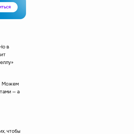
иться
Но в
зит
беллу»
й. Можем
тами — а
их, чтобы