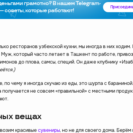
 деньгами грамотно? В нашем Telegram-
Присоедин
— советы, которые работают!
ько ресторанов узбекской кухни, мы иногда в них ходим. 
 Муж, который часто летает в Ташкент по работе, приво
лимонов до плова, самсы, специй. Он даже клубнику «Иза
ам стать лучше –
еётся.)
❤️
опрос
 по чему я иногда скучаю из еды, это шурпа с баранино
а получается не совсем «правильной» с местными продук
ают.
ных вещах
ивозим красивые
сувениры
, но не для своего дома. Берём 