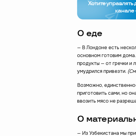
Хотите управлять
канале 
О еде
— В Лондоне есть нескол
основном готовим дома.
продукты — от гречки и 
Помогите н
умудрился привезти.
(См
пройдите 
Возможно, единственное,
приготовить сами, но он
начать
ввозить мясо не разреш
О материаль
— Из Узбекистана мы пр