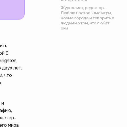
Журналист, редактор.
Люблю настольные игры,
новые города и говорить с
людьми о том, что любят
они
чить
ой 9,
Brighton
 двух лет,
и, что
.
 и
афию,
мастер-
его мира