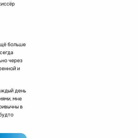
жиссёр
ещё больше
всегда
ьно через
ренной и
каждый день
иями, мне
ривычны в
 будто