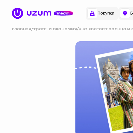
Покупки
Б
главная
/
траты и экономия
/
«не хватает солнца и
людей»: хореограф и
— о жизни в англии