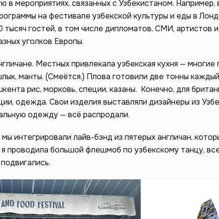
ю в мероприятиях, связанных с Узбекистаном. Например, 
рограммы на фестивале узбекской культуры и еды в Лонд
 тысяч гостей, в том числе дипломатов, СМИ, артистов 
азных уголков Европы.
нгличане. Местных привлекала узбекская кухня — многие
лык, манты. (Смеётся.) Плова готовили две тонны каждый
шкента рис, морковь, специи, казаны. Конечно, для брита
ии, одежда. Свои изделия выставляли дизайнеры из Узбе
нальную одежду — всё распродали.
 мы интегрировали лайв-бэнд из пятерых англичан, котор
А я проводила большой флешмоб по узбекскому танцу, все
подвигались.