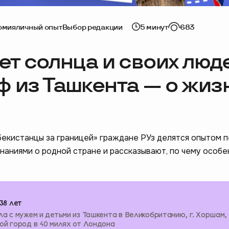
омия
личный опыт
Выбор редакции
5 минут
683
ет солнца и своих люде
 из Ташкента — о жиз
бекистанцы за границей» граждане РУз делятся опытом п
наниями о родной стране и рассказывают, по чему особе
38 лет
а с мужем и детьми из Ташкента в Великобританию, г. Хоршам,
й город в 40 милях от Лондона