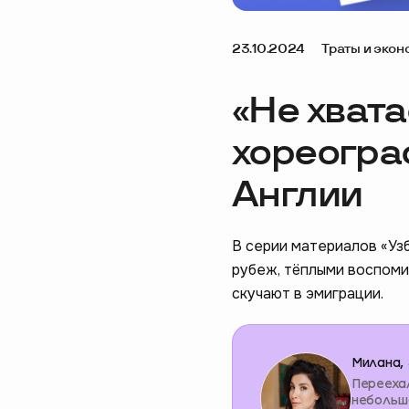
23.10.2024
Траты и экон
«Не хвата
хореограф
Англии
В серии материалов «Уз
рубеж, тёплыми воспоми
скучают в эмиграции.
Милана, 
Переехал
небольшо