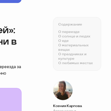
Содержание
й»:
О переезде
О солнце и людях
ни в
О еде
О материальных
вещах
О праздниках и
культуре
О любимых местах
ереезда за
нно
Ксения Карпова
Автор статьи