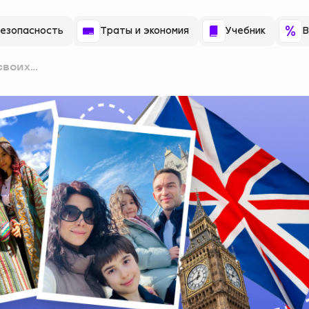
езопасность
Траты и экономия
Учебник
В
 своих
з ташкента