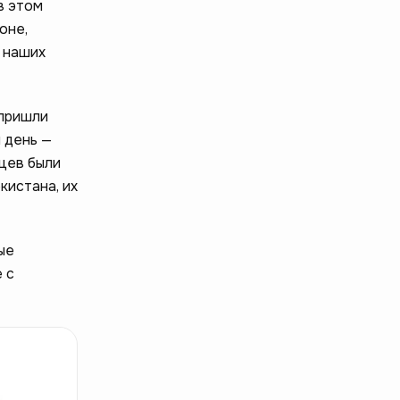
в этом
оне,
и наших
 пришли
 день —
нцев были
кистана, их
ые
 с