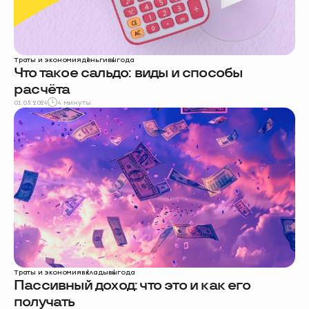
Траты и экономия
деньги
выгода
Что такое сальдо: виды и способы
расчёта
01.05.2024
4 минуты
Траты и экономия
вклады
выгода
Пассивный доход: что это и как его
получать