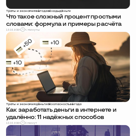
Траты и экономия
выгода
вклады
деньги
Что такое сложный процент простыми
словами: формула и примеры расчёта
15.05.2024
4 минуты
Траты и экономия
деньги
безопасность
выгода
Как заработать деньги в интернете и
удалённо: 11 надёжных способов
13.05.2024
5 минут