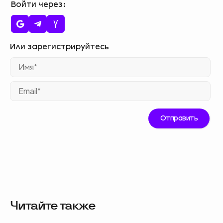
Войти через
Им
Ema
Читайте также