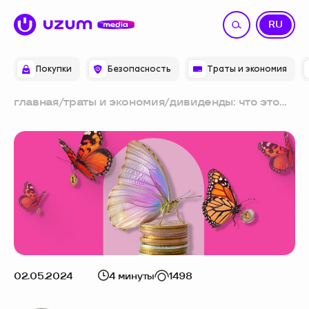
UZ
RU
Покупки
Безопасность
Траты и экономия
главная
/
траты и экономия
/
дивиденды: что это
такое и как их
получить
02.05.2024
4 минуты
1498