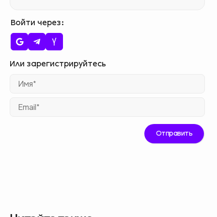
Войти через
Им
Ema