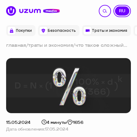
UZ
RU
Покупки
Безопасность
Траты и экономия
главная
/
траты и экономия
/
что такое сложный
процент простыми
словами: формула и
примеры расчёта
15.05.2024
4 минуты
1656
Дата обновления:
17.05.2024