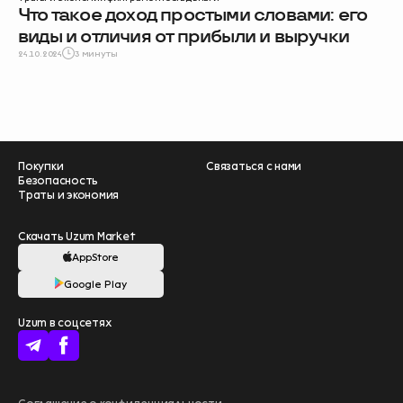
Что такое доход простыми словами: его
виды и отличия от прибыли и выручки
24.10.2024
3 минуты
Покупки
Связаться с нами
Безопасность
Траты и экономия
Скачать Uzum Market
AppStore
Google Play
Помогите нам
Uzum в соцсетях
стать лучше –
пройдите опрос
❤️
начать
Больше выгоды