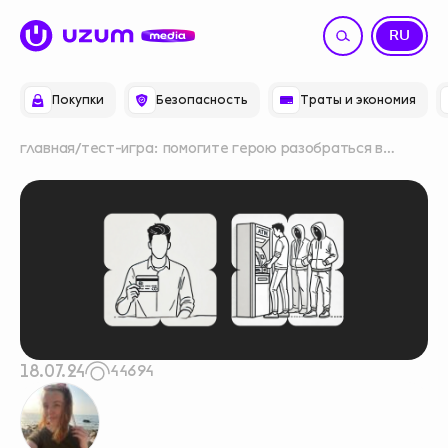
UZ
RU
Покупки
Безопасность
Траты и экономия
главная
тест-игра: помогите герою разобраться в
вопросах финграмотности
18.07.24
44694