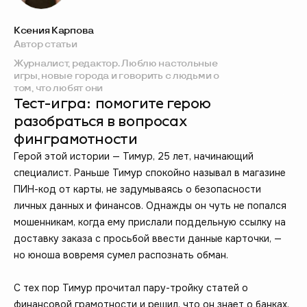
Ксения Карпова
Автор статьи
Журналист, редактор. Люблю настольные
игры, новые города и говорить с людьми о
том, что любят они
Тест-игра: помогите герою
разобраться в вопросах
финграмотности
Герой этой истории — Тимур, 25 лет, начинающий
специалист. Раньше Тимур спокойно называл в магазине
ПИН-код от карты, не задумываясь о безопасности
личных данных и финансов. Однажды он чуть не попался
мошенникам, когда ему прислали поддельную ссылку на
доставку заказа с просьбой ввести данные карточки, —
но юноша вовремя сумел распознать обман.
С тех пор Тимур прочитал пару-тройку статей о
финансовой грамотности и решил, что он знает о банках,