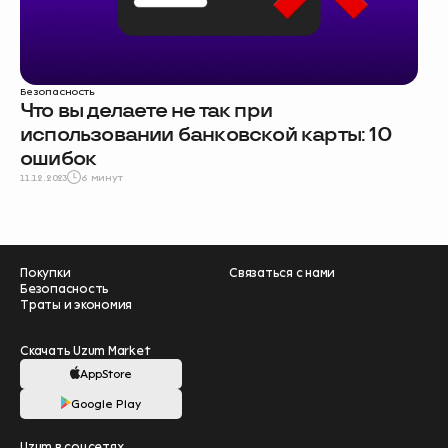
Безопасность
Что вы делаете не так при
использовании банковской карты: 10
ошибок
11.12.2023
6 минут
Покупки
Связаться с нами
Безопасность
Траты и экономия
Скачать Uzum Market
AppStore
Google Play
Помогите нам
Uzum в соцсетях