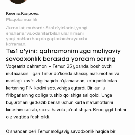
Ksenia Karpova
Maqola muallifi
Jurnalist, muharrir. Stol o‘yinlarini, yangi
shaharlar va odamlar bilan ular nimani
yoqtirishlari haqida gaplashishni yaxshi
ko‘raman.
Test o‘yini: qahramonimizga moliyaviy
savodxonlik borasida yordam bering
Voqeamiz qahramoni – Temur, 25 yoshda, boshlovchi
mutaxassis. Ilgari Timur do‘konda shaxsiy ma‘lumotlari va
mablag‘i xavfsizligi haqida o‘ylamasdan, xotirjamlik bilan
kartaning PIN-kodini sotuvchiga aytardi. Bir kuni u
firibgarlarning qo‘liga tushib qolishiga sal qoldi. Unga
buyurtmani yetkazib berish uchun karta ma’lumotlarini
kiritishini so‘rab, soxta havola jo‘natishgan. Biroq yigit firibni
o‘z vaqtida fosh qildi.
O‘shandan beri Temur moliyaviy savodxonlik haqida bir