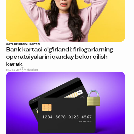
Xavfsizlik
bank kartasi
Bank kartasi o'g'irlandi: firibgarlarning
operatsiyalarini qanday bekor qilish
kerak
27.05.2024
7 daqiqa