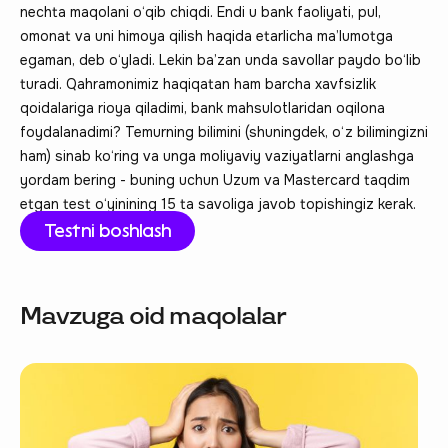
nechta maqolani o‘qib chiqdi. Endi u bank faoliyati, pul,
omonat va uni himoya qilish haqida etarlicha ma’lumotga
egaman, deb o‘yladi. Lekin ba’zan unda savollar paydo bo‘lib
turadi. Qahramonimiz haqiqatan ham barcha xavfsizlik
qoidalariga rioya qiladimi, bank mahsulotlaridan oqilona
foydalanadimi? Temurning bilimini (shuningdek, o‘z bilimingizni
ham) sinab ko‘ring va unga moliyaviy vaziyatlarni anglashga
yordam bering - buning uchun Uzum va Mastercard taqdim
etgan test o‘yinining 15 ta savoliga javob topishingiz kerak.
Testni boshlash
Mavzuga oid maqolalar