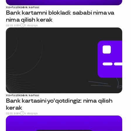
Xavfsizlik
bank kartasi
Bank kartamni blokladi: sababi nima va
nima qilish kerak
09.01.2024
7 daqiqa
Xavfsizlik
bank kartasi
Bank kartasini yo'qotdingiz: nima qilish
kerak
05.01.2024
4 daqiqa