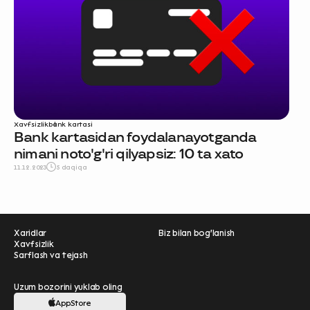
Xavfsizlik
bank kartasi
Bank kartasidan foydalanayotganda
nimani noto'g'ri qilyapsiz: 10 ta xato
11.12.2023
5 daqiqa
Xaridlar
Biz bilan bog'lanish
Xavfsizlik
Sarflash va tejash
Uzum bozorini yuklab oling
AppStore