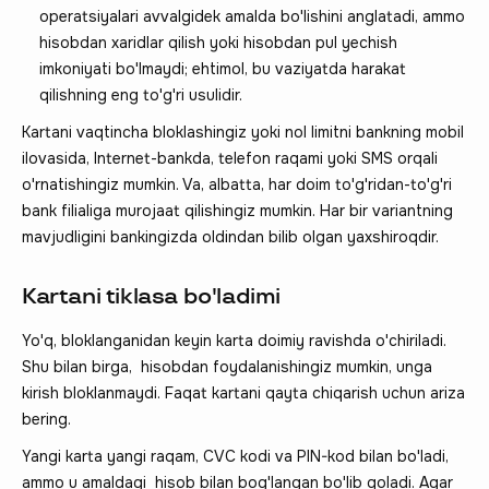
operatsiyalari avvalgidek amalda bo'lishini anglatadi, ammo
hisobdan xaridlar qilish yoki hisobdan pul yechish
imkoniyati bo'lmaydi; ehtimol, bu vaziyatda harakat
qilishning eng to'g'ri usulidir.
Kartani vaqtincha bloklashingiz yoki nol limitni bankning mobil
ilovasida, Internet-bankda, telefon raqami yoki SMS orqali
o'rnatishingiz mumkin. Va, albatta, har doim to'g'ridan-to'g'ri
bank filialiga murojaat qilishingiz mumkin. Har bir variantning
mavjudligini bankingizda oldindan bilib olgan yaxshiroqdir.
Kartani tiklasa bo'ladimi
Yo'q, bloklanganidan keyin karta doimiy ravishda o'chiriladi.
Shu bilan birga, hisobdan foydalanishingiz mumkin, unga
kirish bloklanmaydi. Faqat kartani qayta chiqarish uchun ariza
bering.
Yangi karta yangi raqam, CVC kodi va PIN-kod bilan bo'ladi,
ammo u amaldagi hisob bilan bog'langan bo'lib qoladi. Agar