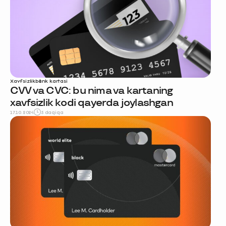
Xavfsizlik
bank kartasi
CVV va CVC: bu nima va kartaning
xavfsizlik kodi qayerda joylashgan
17.10.2024
5 daqiqa