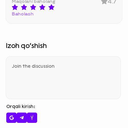
4.7
Maqolani baholang
Baholash
Izoh qo‘shish
Orqali kirish