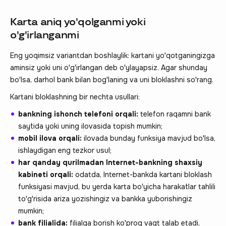
Karta aniq yo'qolganmi yoki
o'g'irlanganmi
Eng yoqimsiz variantdan boshlaylik: kartani yo'qotganingizga
aminsiz yoki uni o'g'irlangan deb o'ylayapsiz. Agar shunday
bo'lsa, darhol bank bilan bog'laning va uni bloklashni so'rang.
Kartani bloklashning bir nechta usullari:
bankning ishonch telefoni orqali:
telefon raqamni bank
saytida yoki uning ilovasida topish mumkin;
mobil ilova orqali:
ilovada bunday funksiya mavjud bo'lsa,
ishlaydigan eng tezkor usul;
har qanday qurilmadan Internet-bankning shaxsiy
kabineti orqali:
odatda, Internet-bankda kartani bloklash
funksiyasi mavjud, bu yerda karta bo'yicha harakatlar tahlili
to'g'risida ariza yozishingiz va bankka yuborishingiz
mumkin;
bank filialida:
filialga borish ko'proq vaqt talab etadi,