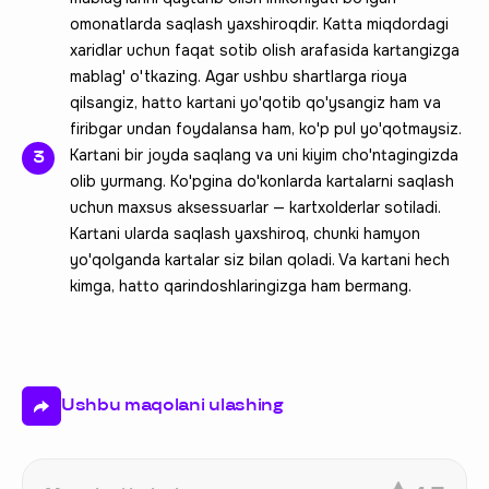
omonatlarda saqlash yaxshiroqdir. Katta miqdordagi
xaridlar uchun faqat sotib olish arafasida kartangizga
mablag' o'tkazing. Agar ushbu shartlarga rioya
qilsangiz, hatto kartani yo'qotib qo'ysangiz ham va
firibgar undan foydalansa ham, ko'p pul yo'qotmaysiz.
Kartani bir joyda saqlang va uni kiyim cho'ntagingizda
olib yurmang. Ko'pgina do'konlarda kartalarni saqlash
uchun maxsus aksessuarlar — kartxolderlar sotiladi.
Kartani ularda saqlash yaxshiroq, chunki hamyon
yo'qolganda kartalar siz bilan qoladi. Va kartani hech
kimga, hatto qarindoshlaringizga ham bermang.
Ushbu maqolani ulashing