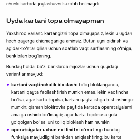
chunki kartada joylashuvni kuzatib bo'lmaydi.
Uyda kartani topa olmayapman
Yaxshiroq variant: kartangizni topa olmayapsiz, lekin u uydan
hech qayerga chiqmaganiga aminsiz. Butun uyni qidirish va
ag'dar-to'ntar qilish uchun soatlab vaqt sarflashning o'rniga,
bank bilan bog'laning.
Bunday holda, ba'zi banklarda mijozlar uchun quyidagi
variantlar mavjud:
kartani vaqtinchalik bloklash:
to'liq bloklanganda,
kartani qayta faollashtirish mumkin emas, lekin vaqtincha
bo'lsa, agar karta topilsa, kartani qayta ishga tushirishingiz
mumkin; qisman blokirovka paytida kartada operatsiyalarni
amalga oshirib bo'lmaydi; agar karta topilmasa yoki
yo'qolgan bo'lsa, uni to'liq bloklash ham mumkin.
operatsiyalar uchun nol limitni o'rnating:
bunday
funksiya mavjudligini bankdan aniqlashtiring; bu karta