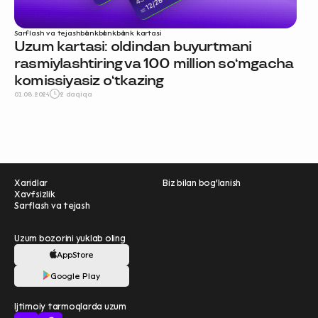
Sarflash va tejash
bank
bank
bank kartasi
Uzum kartasi: oldindan buyurtmani
rasmiylashtiring va 100 million so‘mgacha
komissiyasiz o‘tkazing
01.08.2024
2 daqiqa
Xaridlar
Biz bilan bog'lanish
Xavfsizlik
Sarflash va tejash
Uzum bozorini yuklab oling
AppStore
Ravnaqimizga hissa
Google Play
qo'shing — so‘rovnomada
Ijtimoiy tarmoqlarda uzum
qatnashing ❤️