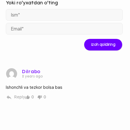
Ism
Ema
Dilrabo
2 years ago
Ishonchli va tezkor bolsa bas
Reply
0
0