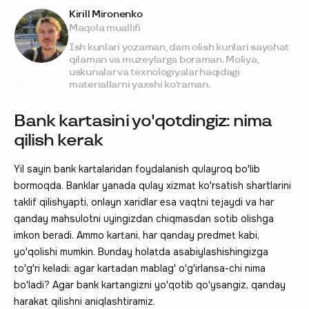
Kirill Mironenko
Maqola muallifi
Ish kunlari yozaman, dam olish kunlari sayohat
qilaman va muzeylarga boraman. Moliya,
uskunalar va texnologiyalar haqidagi
materiallarni yaxshi ko‘raman.
Bank kartasini yo'qotdingiz: nima
qilish kerak
Yil sayin bank kartalaridan foydalanish qulayroq bo'lib
bormoqda. Banklar yanada qulay xizmat ko'rsatish shartlarini
taklif qilishyapti, onlayn xaridlar esa vaqtni tejaydi va har
qanday mahsulotni uyingizdan chiqmasdan sotib olishga
imkon beradi. Ammo kartani, har qanday predmet kabi,
yo'qolishi mumkin. Bunday holatda asabiylashishingizga
to'g'ri keladi: agar kartadan mablag' o'g'irlansa-chi nima
bo'ladi? Agar bank kartangizni yo'qotib qo'ysangiz, qanday
harakat qilishni aniqlashtiramiz.