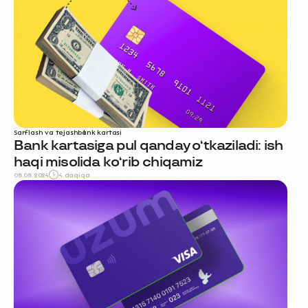
Sarflash va tejash
bank kartasi
Bank kartasiga pul qanday o‘tkaziladi: ish
haqi misolida ko‘rib chiqamiz
08.08.2024
4 daqiqa