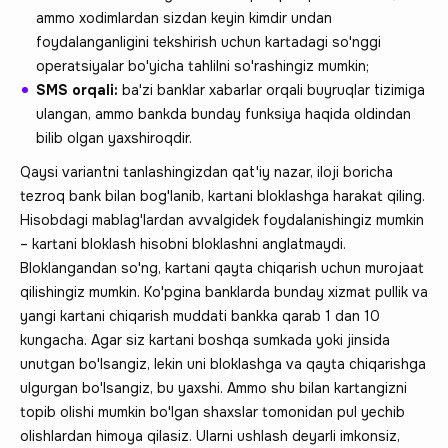
ammo xodimlardan sizdan keyin kimdir undan
foydalanganligini tekshirish uchun kartadagi so'nggi
operatsiyalar bo'yicha tahlilni so'rashingiz mumkin;
SMS orqali:
ba'zi banklar xabarlar orqali buyruqlar tizimiga
ulangan, ammo bankda bunday funksiya haqida oldindan
bilib olgan yaxshiroqdir.
Qaysi variantni tanlashingizdan qat'iy nazar, iloji boricha
tezroq bank bilan bog'lanib, kartani bloklashga harakat qiling.
Hisobdagi mablag'lardan avvalgidek foydalanishingiz mumkin
– kartani bloklash hisobni bloklashni anglatmaydi.
Bloklangandan so'ng, kartani qayta chiqarish uchun murojaat
qilishingiz mumkin. Ko'pgina banklarda bunday xizmat pullik va
yangi kartani chiqarish muddati bankka qarab 1 dan 10
kungacha. Agar siz kartani boshqa sumkada yoki jinsida
unutgan bo'lsangiz, lekin uni bloklashga va qayta chiqarishga
ulgurgan bo'lsangiz, bu yaxshi. Ammo shu bilan kartangizni
topib olishi mumkin bo'lgan shaxslar tomonidan pul yechib
olishlardan himoya qilasiz. Ularni ushlash deyarli imkonsiz,