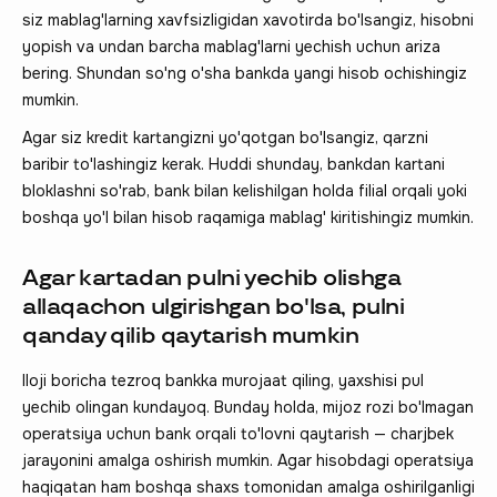
siz mablag'larning xavfsizligidan xavotirda bo'lsangiz, hisobni
yopish va undan barcha mablag'larni yechish uchun ariza
bering. Shundan so'ng o'sha bankda yangi hisob ochishingiz
mumkin.
Agar siz kredit kartangizni yo'qotgan bo'lsangiz, qarzni
baribir to'lashingiz kerak. Huddi shunday, bankdan kartani
bloklashni so'rab, bank bilan kelishilgan holda filial orqali yoki
boshqa yo'l bilan hisob raqamiga mablag' kiritishingiz mumkin.
Agar kartadan pulni yechib olishga
allaqachon ulgirishgan bo'lsa, pulni
qanday qilib qaytarish mumkin
Iloji boricha tezroq bankka murojaat qiling, yaxshisi pul
yechib olingan kundayoq. Bunday holda, mijoz rozi bo'lmagan
operatsiya uchun bank orqali to'lovni qaytarish — charjbek
jarayonini amalga oshirish mumkin. Agar hisobdagi operatsiya
haqiqatan ham boshqa shaxs tomonidan amalga oshirilganligi