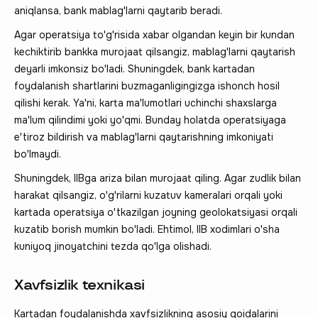
aniqlansa, bank mablag'larni qaytarib beradi.
Agar operatsiya to'g'risida xabar olgandan keyin bir kundan
kechiktirib bankka murojaat qilsangiz, mablag'larni qaytarish
deyarli imkonsiz bo'ladi. Shuningdek, bank kartadan
foydalanish shartlarini buzmaganligingizga ishonch hosil
qilishi kerak. Ya'ni, karta ma'lumotlari uchinchi shaxslarga
ma'lum qilindimi yoki yo'qmi. Bunday holatda operatsiyaga
e'tiroz bildirish va mablag'larni qaytarishning imkoniyati
bo'lmaydi.
Shuningdek, IIBga ariza bilan murojaat qiling. Agar zudlik bilan
harakat qilsangiz, o'g'rilarni kuzatuv kameralari orqali yoki
kartada operatsiya o'tkazilgan joyning geolokatsiyasi orqali
kuzatib borish mumkin bo'ladi. Ehtimol, IIB xodimlari o'sha
kuniyoq jinoyatchini tezda qo'lga olishadi.
Xavfsizlik texnikasi
Kartadan foydalanishda xavfsizlikning asosiy qoidalarini