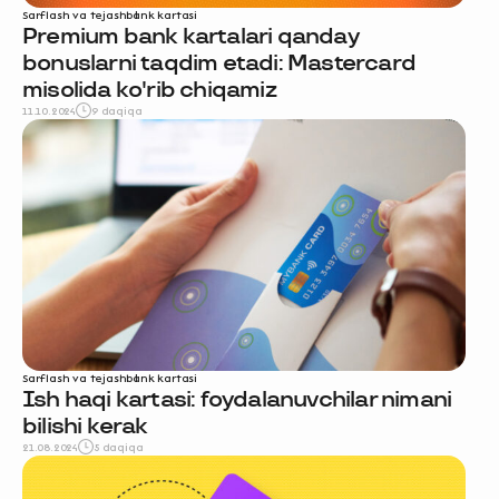
Sarflash va tejash
bank kartasi
Premium bank kartalari qanday
bonuslarni taqdim etadi: Mastercard
misolida ko'rib chiqamiz
11.10.2024
9 daqiqa
Sarflash va tejash
bank kartasi
Ish haqi kartasi: foydalanuvchilar nimani
bilishi kerak
21.08.2024
5 daqiqa