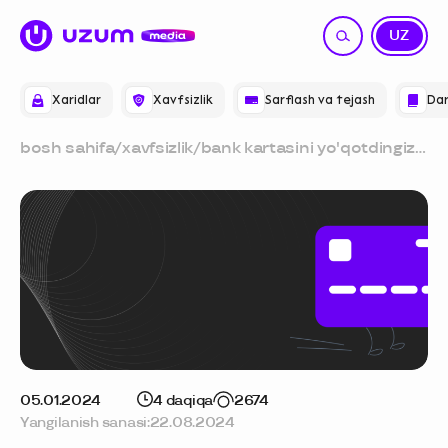
RU
UZ
Xaridlar
Xavfsizlik
Sarflash va tejash
Dar
bosh sahifa
/
xavfsizlik
/
bank kartasini yo'qotdingiz:
nima qilish kerak
05.01.2024
4 daqiqa
2674
Yangilanish sanasi:
22.08.2024