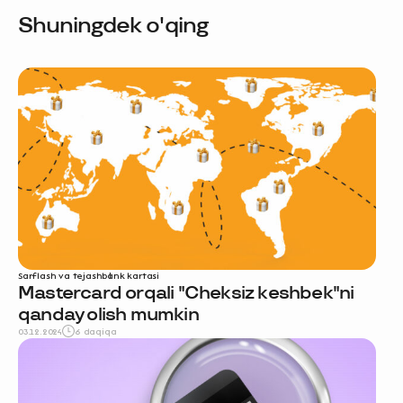
Shuningdek o'qing
Sarflash va tejash
bank kartasi
Mastercard orqali "Cheksiz keshbek"ni
qanday olish mumkin
03.12.2024
6 daqiqa