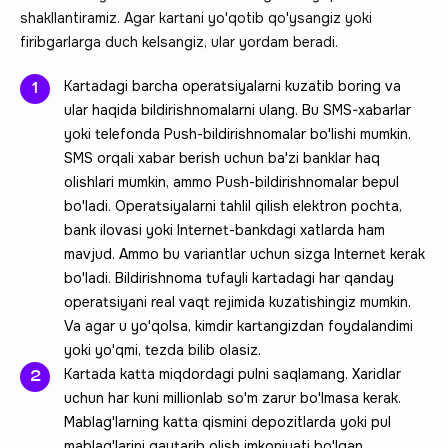
shakllantiramiz. Agar kartani yo'qotib qo'ysangiz yoki
firibgarlarga duch kelsangiz, ular yordam beradi.
Kartadagi barcha operatsiyalarni kuzatib boring va
ular haqida bildirishnomalarni ulang. Bu SMS-xabarlar
yoki telefonda Push-bildirishnomalar bo'lishi mumkin.
SMS orqali xabar berish uchun ba'zi banklar haq
olishlari mumkin, ammo Push-bildirishnomalar bepul
bo'ladi. Operatsiyalarni tahlil qilish elektron pochta,
bank ilovasi yoki Internet-bankdagi xatlarda ham
mavjud. Ammo bu variantlar uchun sizga Internet kerak
bo'ladi. Bildirishnoma tufayli kartadagi har qanday
operatsiyani real vaqt rejimida kuzatishingiz mumkin.
Va agar u yo'qolsa, kimdir kartangizdan foydalandimi
yoki yo'qmi, tezda bilib olasiz.
Kartada katta miqdordagi pulni saqlamang. Xaridlar
uchun har kuni millionlab so'm zarur bo'lmasa kerak.
Mablag'larning katta qismini depozitlarda yoki pul
mablag'larini qaytarib olish imkoniyati bo'lgan