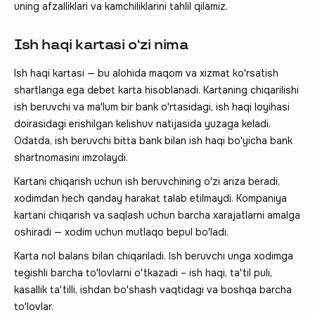
uning afzalliklari va kamchiliklarini tahlil qilamiz.
Ish haqi kartasi o‘zi nima
Ish haqi kartasi — bu alohida maqom va xizmat ko'rsatish
shartlariga ega debet karta hisoblanadi. Kartaning chiqarilishi
ish beruvchi va ma'lum bir bank o'rtasidagi, ish haqi loyihasi
doirasidagi erishilgan kelishuv natijasida yuzaga keladi.
Odatda, ish beruvchi bitta bank bilan ish haqi bo'yicha bank
shartnomasini imzolaydi.
Kartani chiqarish uchun ish beruvchining o'zi ariza beradi,
xodimdan hech qanday harakat talab etilmaydi. Kompaniya
kartani chiqarish va saqlash uchun barcha xarajatlarni amalga
oshiradi — xodim uchun mutlaqo bepul bo'ladi.
Karta nol balans bilan chiqariladi. Ish beruvchi unga xodimga
tegishli barcha to'lovlarni o'tkazadi – ish haqi, ta'til puli,
kasallik ta'tilli, ishdan bo'shash vaqtidagi va boshqa barcha
to'lovlar.