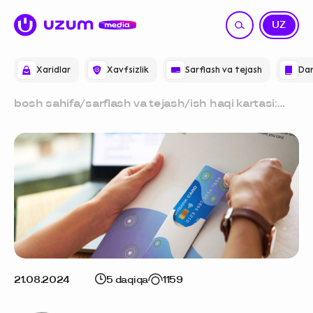
RU
UZ
Xaridlar
Xavfsizlik
Sarflash va tejash
Dar
bosh sahifa
/
sarflash va tejash
/
ish haqi kartasi:
foydalanuvchilar
nimani bilishi kerak
21.08.2024
5 daqiqa
1159