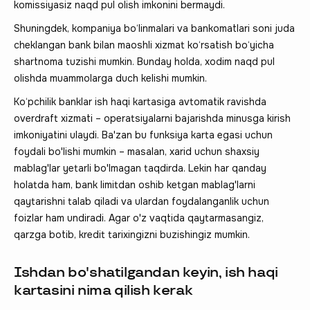
komissiyasiz naqd pul olish imkonini bermaydi.
Shuningdek, kompaniya bo‘linmalari va bankomatlari soni juda
cheklangan bank bilan maoshli xizmat ko‘rsatish bo‘yicha
shartnoma tuzishi mumkin. Bunday holda, xodim naqd pul
olishda muammolarga duch kelishi mumkin.
Ko‘pchilik banklar ish haqi kartasiga avtomatik ravishda
overdraft xizmati – operatsiyalarni bajarishda minusga kirish
imkoniyatini ulaydi. Ba'zan bu funksiya karta egasi uchun
foydali bo'lishi mumkin – masalan, xarid uchun shaxsiy
mablag'lar yetarli bo'lmagan taqdirda. Lekin har qanday
holatda ham, bank limitdan oshib ketgan mablag'larni
qaytarishni talab qiladi va ulardan foydalanganlik uchun
foizlar ham undiradi. Agar o'z vaqtida qaytarmasangiz,
qarzga botib, kredit tarixingizni buzishingiz mumkin.
Ishdan bo'shatilgandan keyin, ish haqi
kartasini nima qilish kerak