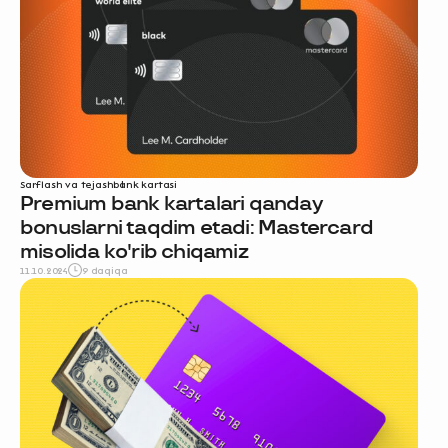
Sarflash va tejash
bank kartasi
Premium bank kartalari qanday
bonuslarni taqdim etadi: Mastercard
misolida ko'rib chiqamiz
11.10.2024
9 daqiqa