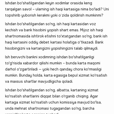
Ishdan bo'shatilgandan keyin xodimlar orasida keng
tarqalgan savol – ularning ish haqi kartasiga nima bo'ladi? Uni
topshirib yuborish kerakmi yoki o‘zida qoldirish mumkinmi?
Ishdan bo'shatilgandan so'ng, ish haqi kartasidan voz
kechish va bank hisobini yopish shart emas. Mijoz ish haqi
shartnomasida ishtirok etishni to'xtatgandan so'ng, bank ish
haqi kartasini oddiy debet kartasi holatiga o'tkazadi. Bank
hisobingizni va kartangizni yopishingizni talab qilmaydi.
Ish beruvchi bankni xodimning ishdan bo'shatilganligi
to'g'risida xabardor qilishi mumkin – bunda karta maqomi
darhol o'zgartiriladi — yoki hech qanday chora ko'rmasligi
mumkin. Bunday holda, karta egasiga bepul xizmat ko'rsatish
va maxsus shartlar mavjudligicha qoladi.
Ishdan bo'shatilgandan so'ng, albatta, kartaning xizmat
ko'rsatish shartlarini diqqat bilan o'rganib chiqing. Agar
kartaga xizmat ko'rsatish uchun komissiya mavjud bo'lsa,
unda mehnat shartnomasi tugagandan so'ng, barcha