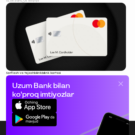
01.08.2024
2 daqiqa
Sarflash va tejash
bank
bank kartasi
Nima qilsangiz, bank kartasi siz uchun
Uzum Bank bilan
ishlaydi: 11 ta usul
30.07.2024
9 daqiqa
ko'proq imtiyozlar
Xaridlar
Biz bilan bog'lanish
Xavfsizlik