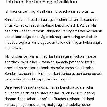
Ish haqi kartasining afzalliklari
Ish haqi kartasining afzalliklarini qisqacha sanab o'tamiz.
Brinchidan, ish haqi kartasi egasi uchun kartani chiqarish va
unga xizmat ko'rsatish mutlaqo bepul bo'ladi, ba'zi banklar
esa oddiy debet kartasini chiqarish va unga xizmat ko'rsatish
uchun komissiya oladi. Agar ish haqi kartasining amal qilish
muddati tugasa, karta egasidan to‘lov olinmagan holda qayta
chiqariladi.
Ikkinchidan, banklar ish haqi kartalari egalari uchun maxsus
shartlarni taklif qiladi – masalan, yanada jozibador kredit
stavkasi va hamkor do'konlarda qo'shimcha chegirmalar.
Bundan tashqari, bank ish haqi kartalariga yuqori baho beradi
va egasini ishonchli mijoz deb hisoblaydi.
Bank kredit va ipoteka uchun ariza berishda qo'shimcha
hujjatlarni talab qilishi shart bo‘lmaydi, chunki u mijozning
daromadidan xabardor bo'ladi. Bundan tashqari, ish haqi
kartasiga ega mijozlarning moliyaviy mahsulotlar uchun