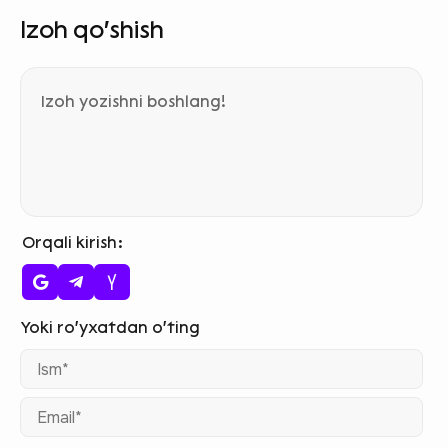
Izoh qo‘shish
Orqali kirish
Ism
Ema