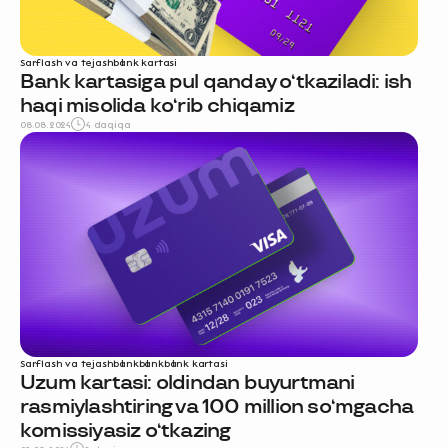
Sarflash va tejash
bank kartasi
Bank kartasiga pul qanday o‘tkaziladi: ish
haqi misolida ko‘rib chiqamiz
08.08.2024
4 daqiqa
Sarflash va tejash
bank
bank
bank kartasi
Uzum kartasi: oldindan buyurtmani
rasmiylashtiring va 100 million so‘mgacha
komissiyasiz o‘tkazing