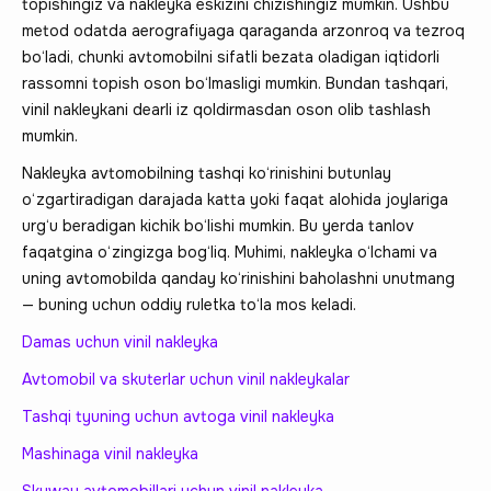
topishingiz va nakleyka eskizini chizishingiz mumkin. Ushbu
metod odatda aerografiyaga qaraganda arzonroq va tezroq
bo‘ladi, chunki avtomobilni sifatli bezata oladigan iqtidorli
rassomni topish oson bo‘lmasligi mumkin. Bundan tashqari,
vinil nakleykani dearli iz qoldirmasdan oson olib tashlash
mumkin.
Nakleyka avtomobilning tashqi ko‘rinishini butunlay
o‘zgartiradigan darajada katta yoki faqat alohida joylariga
urg‘u beradigan kichik bo‘lishi mumkin. Bu yerda tanlov
faqatgina o‘zingizga bog‘liq. Muhimi, nakleyka o‘lchami va
uning avtomobilda qanday ko‘rinishini baholashni unutmang
— buning uchun oddiy ruletka to‘la mos keladi.
Damas uchun vinil nakleyka
Avtomobil va skuterlar uchun vinil nakleykalar
Tashqi tyuning uchun avtoga vinil nakleyka
Mashinaga vinil nakleyka
Skyway avtomobillari uchun vinil nakleyka