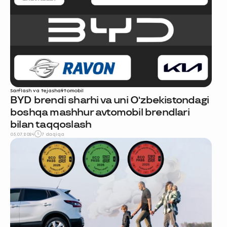
Sarflash va tejash
avtomobil
BYD brendi sharhi va uni O‘zbekistondagi
boshqa mashhur avtomobil brendlari
bilan taqqoslash
05.07.2024
7 daqiqa