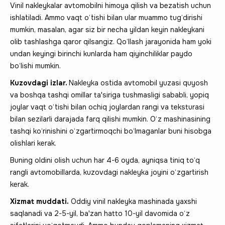
Vinil nakleykalar avtomobilni himoya qilish va bezatish uchun
ishlatiladi. Ammo vaqt o‘tishi bilan ular muammo tug‘dirishi
mumkin, masalan, agar siz bir necha yildan keyin nakleykani
olib tashlashga qaror qilsangiz. Qo‘llash jarayonida ham yoki
undan keyingi birinchi kunlarda ham qiyinchiliklar paydo
bo‘lishi mumkin.
Kuzovdagi izlar.
Nakleyka ostida avtomobil yuzasi quyosh
va boshqa tashqi omillar ta'siriga tushmasligi sababli, yopiq
joylar vaqt o‘tishi bilan ochiq joylardan rangi va teksturasi
bilan sezilarli darajada farq qilishi mumkin. O‘z mashinasining
tashqi ko‘rinishini o‘zgartirmoqchi bo‘lmaganlar buni hisobga
olishlari kerak.
Buning oldini olish uchun har 4-6 oyda, ayniqsa tiniq to‘q
rangli avtomobillarda, kuzovdagi nakleyka joyini o‘zgartirish
kerak.
Xizmat muddati.
Oddiy vinil nakleyka mashinada yaxshi
saqlanadi va 2-5-yil, ba'zan hatto 10-yil davomida o‘z