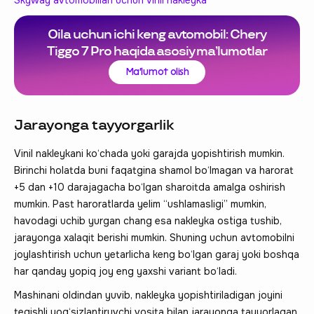
Oila uchun ichi keng avtomobil: Chery
Tiggo 7 Pro haqida asosiy ma’lumotlar
Ma'lumot olish
Jarayonga tayyorgarlik
Vinil nakleykani ko‘chada yoki garajda yopishtirish mumkin.
Birinchi holatda buni faqatgina shamol bo‘lmagan va harorat
+5 dan +10 darajagacha bo‘lgan sharoitda amalga oshirish
mumkin. Past haroratlarda yelim “ushlamasligi” mumkin,
havodagi uchib yurgan chang esa nakleyka ostiga tushib,
jarayonga xalaqit berishi mumkin. Shuning uchun avtomobilni
joylashtirish uchun yetarlicha keng bo‘lgan garaj yoki boshqa
har qanday yopiq joy eng yaxshi variant bo‘ladi.
Mashinani oldindan yuvib, nakleyka yopishtiriladigan joyini
tegishli yog‘sizlantiruvchi vosita bilan jarayonga tayyorlagan