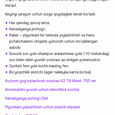
ma'qul.
Keyingi jarayon uchun sizga quyidagilar kerak bo‘ladi:
Har qanday quruq latta;
Kanselyariya pichog‘i;
Rakel — plyonkani bir tekisda joylashtirish va havo
pufakchalarini chiqarib yuborish uchun mo‘ljallangan
asbob;
Sovunli suv yoki shampun aralashmasi yoki 1:10 nisbatdagi
suv bilan idish yuvish vositasi qo‘shilgan pulverizator;
Qurilish feni yoki kuchli maishiy fen;
Bo‘yoqchilik skotchi (agar nakleyka katta bo‘lsa).
Kuzovni yog‘sizlantirish vositasi K2 T6 Klinet, 750 мл
Avtomobilni yuvish uchun mikrofibra sochiq
Kanselyariya pichog‘i Deli
Plyonkani yopishtirish uchun plastik shpatel