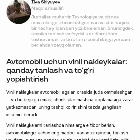
Ilya Sklyuyev
Maqola muallifi
Jurnalist, muharrir. Texnologiya va biznes
mavzulariga ixtisoslashganman va ular haqida
bir necha yildan beri yozib kelaman. Shuningdek,
texnika tanlash va foydali xaridlarni ham
tushunaman, va bu bilan o‘quvchilarga yordam
berishdan zavq olaman.
Avtomobil uchun vinil nakleykalar:
qanday tanlash va to‘g‘ri
yopishtirish
Vinil nakleykalar avtomobil egalari orasida juda ommalashgan
— va bu bejizga emas, chunki ular mashina qoplamasiga zarar
yetkazmasdan, uning tashqi ko‘rinishini tezda yangilash
imkonini beradi.
Vinil nakleykalarni tanlashda nimalarga e'tibor berish,
avtomobilingiz uchun eng maqbul variantni qanday tanlash