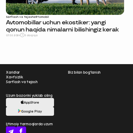
Sarflash va tejash
avtomobil
Avtomobillar uchun ekostiker: yangi
qonun haqida nimalarni bilishingiz kerak
07.05.2024
5 daqiqa
Xaridlar
Biz bilan bog'lanish
Xavfsizlik
Sarflash va tejash
Uzum bozorini yuklab oling
AppStore
Ravnaqimizga hissa
Google Play
qo'shing — so‘rovnomada
Ijtimoiy tarmoqlarda uzum
qatnashing ❤️