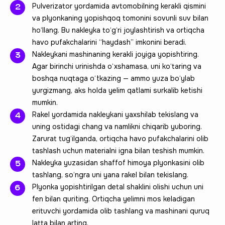
Pulverizator yordamida avtomobilning kerakli qismini
va plyonkaning yopishqoq tomonini sovunli suv bilan
ho‘llang. Bu nakleyka to‘g‘ri joylashtirish va ortiqcha
havo pufakchalarini “haydash” imkonini beradi.
Nakleykani mashinaning kerakli joyiga yopishtiring.
Agar birinchi urinishda o‘xshamasa, uni ko‘taring va
boshqa nuqtaga o‘tkazing — ammo yuza bo‘ylab
yurgizmang, aks holda yelim qatlami surkalib ketishi
mumkin.
Rakel yordamida nakleykani yaxshilab tekislang va
uning ostidagi chang va namlikni chiqarib yuboring.
Zarurat tug‘ilganda, ortiqcha havo pufakchalarini olib
tashlash uchun materialni igna bilan teshish mumkin.
Nakleyka yuzasidan shaffof himoya plyonkasini olib
tashlang, so‘ngra uni yana rakel bilan tekislang.
Plyonka yopishtirilgan detal shaklini olishi uchun uni
fen bilan quriting. Ortiqcha yelimni mos keladigan
erituvchi yordamida olib tashlang va mashinani quruq
latta bilan arting.