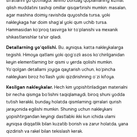
sifatlarini yo‘qotmaydi. Ammo bunday qoplamaning xizmat
qilish muddatini tashqi omillar qisqartirishi mumkin: masalan,
agar mashina doimiy ravishda quyoshda tursa, yoki
nakleykaga har doim shag‘al yoki qum uchib tursa.
Hammasidan ko‘proq tasvirga kir to‘planishi va mexanik
shikastlanishlar ta'sir qiladi.
Detallarning yo‘qolishi.
Bu, ayniqsa, katta nakleykalarga
tegishli. Himoya qatlami yoki qog‘ozli asos ko‘chirilganidan
keyin elementlarning bir qismi u yerda qolishi mumkin.
Yo‘qolgan detallarni joyiga qaytarish uchun, ko‘pincha
nakleykani biroz ho‘llash yoki qizdirishning o‘zi kifoya.
Kesilgan nakleykalar.
Hech kim yopishtiriladigan materialni
bir necha qismga bo‘lishni taqiqlamaydi, biroq shuni yodda
tutish kerakki, bunday holatda qismlarning qirralari qurish
jarayonida egilishi mumkin. Shuning uchun nakleykani
yopishtirgandan keyingi dastlabki ikki kun ichida ularni
ayniqsa diqqatlik bilan kuzatib borish va zarur holatda, yana
qizdirish va rakel bilan tekislash kerak.