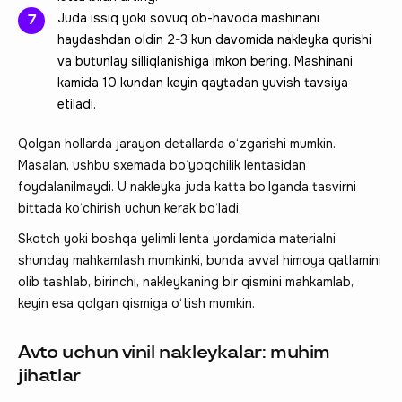
Juda issiq yoki sovuq ob-havoda mashinani
haydashdan oldin 2-3 kun davomida nakleyka qurishi
va butunlay silliqlanishiga imkon bering. Mashinani
kamida 10 kundan keyin qaytadan yuvish tavsiya
etiladi.
Qolgan hollarda jarayon detallarda o‘zgarishi mumkin.
Masalan, ushbu sxemada bo‘yoqchilik lentasidan
foydalanilmaydi. U nakleyka juda katta bo‘lganda tasvirni
bittada ko‘chirish uchun kerak bo‘ladi.
Skotch yoki boshqa yelimli lenta yordamida materialni
shunday mahkamlash mumkinki, bunda avval himoya qatlamini
olib tashlab, birinchi, nakleykaning bir qismini mahkamlab,
keyin esa qolgan qismiga o‘tish mumkin.
Avto uchun vinil nakleykalar: muhim
jihatlar