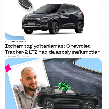
Xaridlar
avtomobil
Ixcham tog‘ yo‘ltanlamasi: Chevrolet
Tracker-2 LTZ haqida asosiy ma’lumotlar
21.08.2024
1 daqiqa