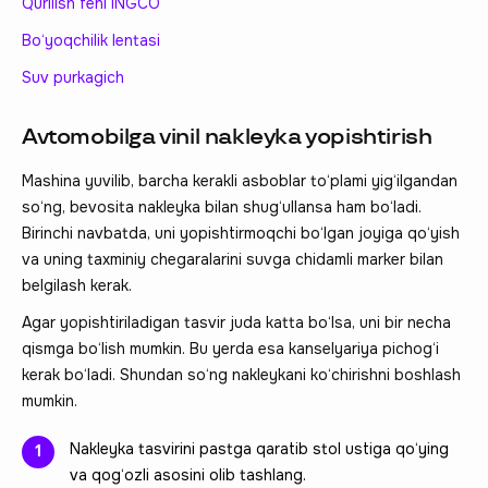
Qurilish feni INGCO
Bo‘yoqchilik lentasi
Suv purkagich
Avtomobilga vinil nakleyka yopishtirish
Mashina yuvilib, barcha kerakli asboblar to‘plami yig‘ilgandan
so‘ng, bevosita nakleyka bilan shug‘ullansa ham bo‘ladi.
Birinchi navbatda, uni yopishtirmoqchi bo‘lgan joyiga qo‘yish
va uning taxminiy chegaralarini suvga chidamli marker bilan
belgilash kerak.
Agar yopishtiriladigan tasvir juda katta bo‘lsa, uni bir necha
qismga bo‘lish mumkin. Bu yerda esa kanselyariya pichog‘i
kerak bo‘ladi. Shundan so‘ng nakleykani ko‘chirishni boshlash
mumkin.
Nakleyka tasvirini pastga qaratib stol ustiga qo‘ying
va qog‘ozli asosini olib tashlang.