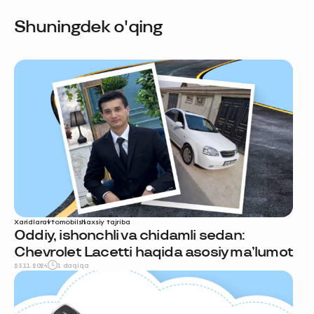
Shuningdek o'qing
Xaridlar
avtomobil
shaxsiy tajriba
Oddiy, ishonchli va chidamli sedan:
Chevrolet Lacetti haqida asosiy ma’lumot
25.11.2024
1 daqiqa