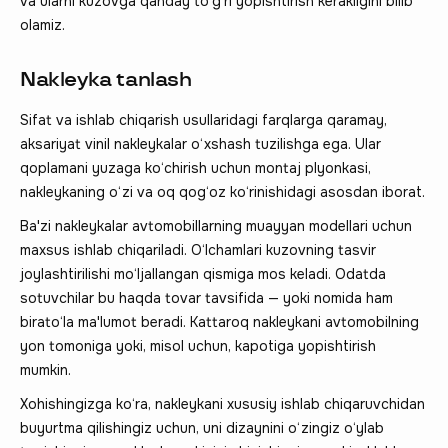
va ularni kuzovga qanday to‘g‘ri yopishtirish kerakligini bilib
olamiz.
Nakleyka tanlash
Sifat va ishlab chiqarish usullaridagi farqlarga qaramay,
aksariyat vinil nakleykalar o‘xshash tuzilishga ega. Ular
qoplamani yuzaga ko‘chirish uchun montaj plyonkasi,
nakleykaning o‘zi va oq qog‘oz ko‘rinishidagi asosdan iborat.
Ba'zi nakleykalar avtomobillarning muayyan modellari uchun
maxsus ishlab chiqariladi. O‘lchamlari kuzovning tasvir
joylashtirilishi mo‘ljallangan qismiga mos keladi. Odatda
sotuvchilar bu haqda tovar tavsifida — yoki nomida ham
birato‘la ma'lumot beradi. Kattaroq nakleykani avtomobilning
yon tomoniga yoki, misol uchun, kapotiga yopishtirish
mumkin.
Xohishingizga ko‘ra, nakleykani xususiy ishlab chiqaruvchidan
buyurtma qilishingiz uchun, uni dizaynini o‘zingiz o‘ylab