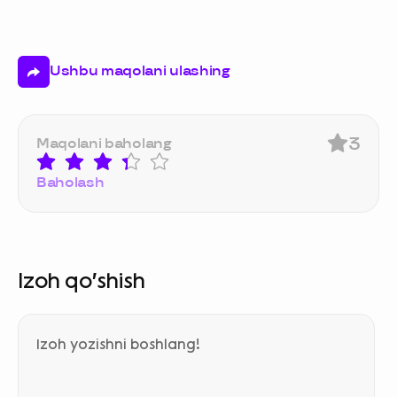
Ushbu maqolani ulashing
3
Maqolani baholang
Baholash
Izoh qo‘shish