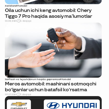
Xaridlar
avtomobil
Oila uchun ichi keng avtomobil: Chery
Tiggo 7 Pro haqida asosiy ma’lumotlar
03.08.2024
1 daqiqa
Sarflash va tejash
Qonun haqida gapiramiz
avtomobil
Meros avtomobil: mashinani sotmoqchi
bo‘lganlar uchun batafsil ko‘rsatma
09.07.2024
7 daqiqa