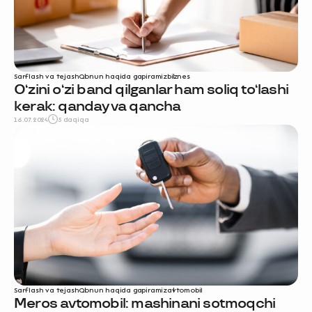
Sarflash va tejash
Qonun haqida gapiramiz
biznes
O‘zini o‘zi band qilganlar ham soliq to‘lashi
kerak: qanday va qancha
16.07.2024
5 daqiqa
Sarflash va tejash
Qonun haqida gapiramiz
avtomobil
Meros avtomobil: mashinani sotmoqchi