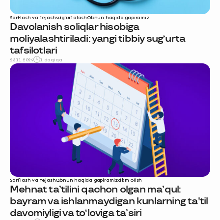
Sarflash va tejash
sug‘urtalash
Qonun haqida gapiramiz
Davolanish soliqlar hisobiga
moliyalashtiriladi: yangi tibbiy sug‘urta
tafsilotlari
25.11.2024
1 daqiqa
Sarflash va tejash
Qonun haqida gapiramiz
dam olish
Mehnat ta’tilini qachon olgan ma’qul:
bayram va ishlanmaydigan kunlarning ta'til
davomiyligi va to‘loviga ta’siri