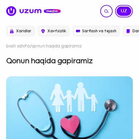
RU
UZ
Xaridlar
Xavfsizlik
Sarflash va tejash
Dar
bosh sahifa
qonun haqida gapiramiz
Qonun haqida gapiramiz