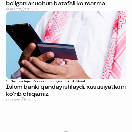
bo‘lganlar uchun batafsil ko‘rsatma
09.07.2024
7 daqiqa
Sarflash va tejash
Qonun haqida gapiramiz
bank
bank
Islom banki qanday ishlaydi: xususiyatlarni
ko‘rib chiqamiz
27.06.2024
6 daqiqa
L
o
a
d
M
o
r