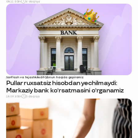
08.11.2024
6 daqiqa
Sarflash va tejash
kredit
Qonun haqida gapiramiz
Pullar ruxsatsiz hisobdan yechilmaydi:
Markaziy bank ko‘rsatmasini o‘rganamiz
18.09.2024
3 daqiqa