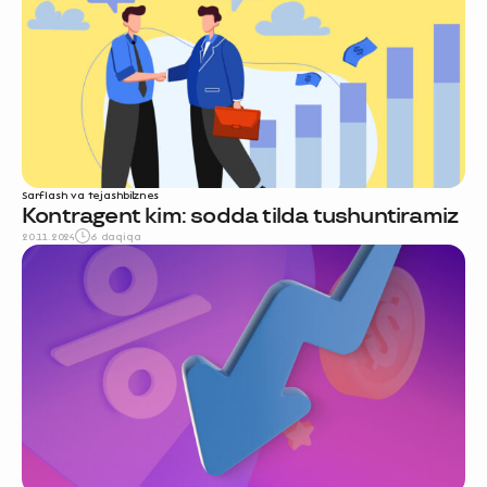
Sarflash va tejash
biznes
Kontragent kim: sodda tilda tushuntiramiz
20.11.2024
6 daqiqa