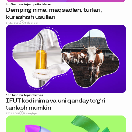
Sarflash va tejash
pullar
biznes
Demping nima: maqsadlari, turlari,
kurashish usullari
19.11.2024
8 daqiqa
Sarflash va tejash
biznes
IFUT kodi nima va uni qanday to‘g‘ri
tanlash mumkin
17.11.2024
4 daqiqa