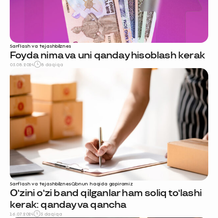
Sarflash va tejash
biznes
Foyda nima va uni qanday hisoblash kerak
05.08.2024
8 daqiqa
Sarflash va tejash
biznes
Qonun haqida gapiramiz
O‘zini o‘zi band qilganlar ham soliq to‘lashi
kerak: qanday va qancha
16.07.2024
5 daqiqa