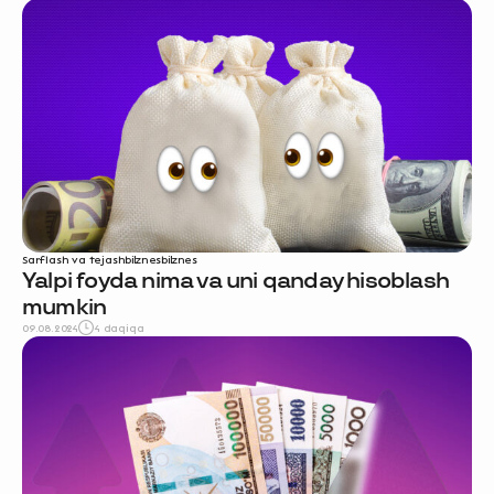
Sarflash va tejash
biznes
biznes
Yalpi foyda nima va uni qanday hisoblash
mumkin
09.08.2024
4 daqiqa