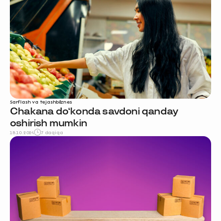
Sarflash va tejash
biznes
Chakana do‘konda savdoni qanday
oshirish mumkin
18.10.2024
7 daqiqa