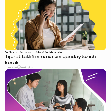
Sarflash va tejash
biznes
tijorat taklifi
mijozlar
Tijorat taklifi nima va uni qanday tuzish
kerak
01.09.2024
10 daqiqa