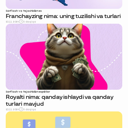
Sarflash va tejash
biznes
Franchayzing nima: uning tuzilishi va turlari
23.11.2024
5 daqiqa
Sarflash va tejash
biznes
pullar
Royalti nima: qanday ishlaydi va qanday
turlari mavjud
23.11.2024
5 daqiqa