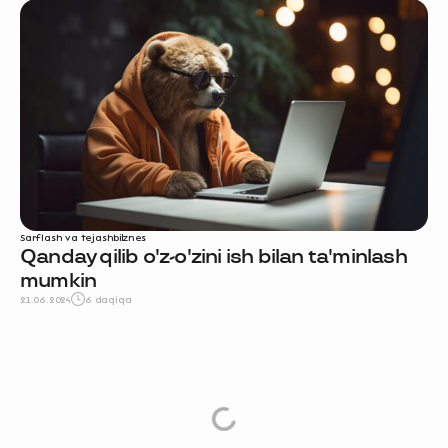
Sarflash va tejash
biznes
Qanday qilib o'z-o'zini ish bilan ta'minlash
mumkin
21.06.2024
6 daqiqa
More
Load