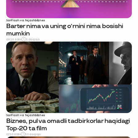
Sarflash va tejash
biznes
Barter nima va uning o‘rnini nima bosishi
mumkin
09.10.2024
5 daqiqa
Sarflash va tejash
biznes
Biznes, pul va omadli tadbirkorlar haqidagi
Top-20 ta film
07.10.2024
10 daqiqa