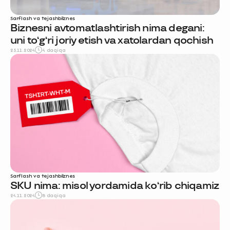
Sarflash va tejash
biznes
Biznesni avtomatlashtirish nima degani:
uni to‘g‘ri joriy etish va xatolardan qochish
25.11.2024
4 daqiqa
Sarflash va tejash
biznes
SKU nima: misol yordamida ko‘rib chiqamiz
24.11.2024
8 daqiqa