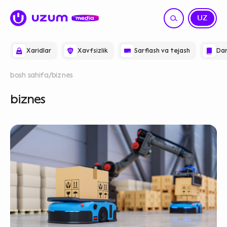
RU
UZ
Xaridlar
Xavfsizlik
Sarflash va tejash
Dar
bosh sahifa
biznes
biznes