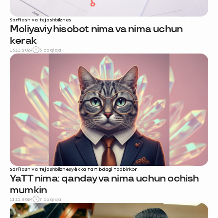
Sarflash va tejash
biznes
Moliyaviy hisobot nima va nima uchun
kerak
15.11.2024
5 daqiqa
Sarflash va tejash
biznes
yakka tartibdagi tadbirkor
YaTT nima: qanday va nima uchun ochish
mumkin
11.11.2024
7 daqiqa