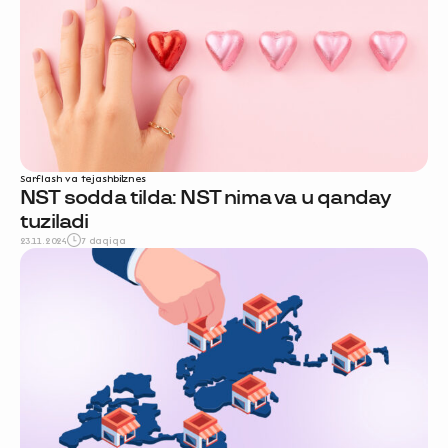
Sarflash va tejash
biznes
NST sodda tilda: NST nima va u qanday
tuziladi
23.11.2024
7 daqiqa