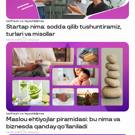
Sarflash va tejash
biznes
Startap nima: sodda qilib tushuntiramiz,
turlari va misollar
28.08.2024
5 daqiqa
Sarflash va tejash
biznes
Maslou ehtiyojlar piramidasi: bu nima va
biznesda qanday qo‘llaniladi
19.08.2024
5 daqiqa