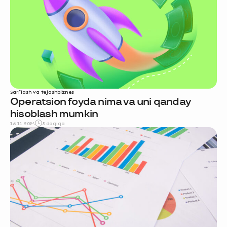
Sarflash va tejash
biznes
Operatsion foyda nima va uni qanday
hisoblash mumkin
16.11.2024
5 daqiqa