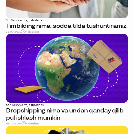
Sarflash va tejash
biznes
Timbilding nima: sodda tilda tushuntiramiz
12.09.2024
9 daqiqa
Sarflash va tejash
biznes
Dropshipping nima va undan qanday qilib
pul ishlash mumkin
06.09.2024
7 daqiqa