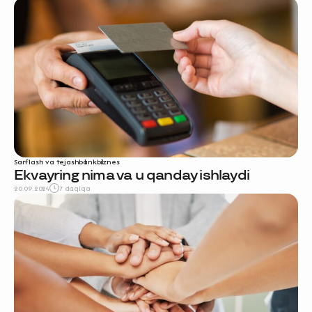
Sarflash va tejash
bank
biznes
Ekvayring nima va u qanday ishlaydi
20.09.2024
7 daqiqa