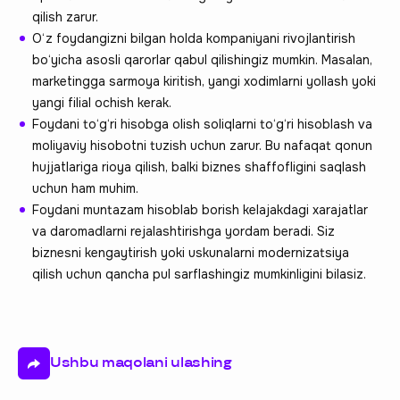
qilish zarur.
O‘z foydangizni bilgan holda kompaniyani rivojlantirish
bo‘yicha asosli qarorlar qabul qilishingiz mumkin. Masalan,
marketingga sarmoya kiritish, yangi xodimlarni yollash yoki
yangi filial ochish kerak.
Foydani to‘g‘ri hisobga olish soliqlarni to‘g‘ri hisoblash va
moliyaviy hisobotni tuzish uchun zarur. Bu nafaqat qonun
hujjatlariga rioya qilish, balki biznes shaffofligini saqlash
uchun ham muhim.
Foydani muntazam hisoblab borish kelajakdagi xarajatlar
va daromadlarni rejalashtirishga yordam beradi. Siz
biznesni kengaytirish yoki uskunalarni modernizatsiya
qilish uchun qancha pul sarflashingiz mumkinligini bilasiz.
Ushbu maqolani ulashing