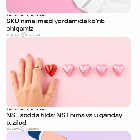
Sarflash va tejash
biznes
SKU nima: misol yordamida ko‘rib
chiqamiz
24.11.2024
8 daqiqa
Sarflash va tejash
biznes
NST sodda tilda: NST nima va u qanday
tuziladi
23.11.2024
7 daqiqa