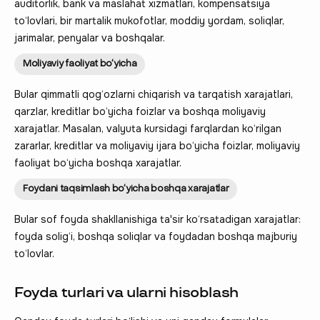
auditorlik, bank va maslahat xizmatlari, kompensatsiya
to‘lovlari, bir martalik mukofotlar, moddiy yordam, soliqlar,
jarimalar, penyalar va boshqalar.
Moliyaviy faoliyat bo‘yicha
Bular qimmatli qog‘ozlarni chiqarish va tarqatish xarajatlari,
qarzlar, kreditlar bo‘yicha foizlar va boshqa moliyaviy
xarajatlar. Masalan, valyuta kursidagi farqlardan ko‘rilgan
zararlar, kreditlar va moliyaviy ijara bo‘yicha foizlar, moliyaviy
faoliyat bo‘yicha boshqa xarajatlar.
Foydani taqsimlash bo‘yicha boshqa xarajatlar
Bular sof foyda shakllanishiga ta'sir ko‘rsatadigan xarajatlar:
foyda solig‘i, boshqa soliqlar va foydadan boshqa majburiy
to‘lovlar.
Foyda turlari va ularni hisoblash