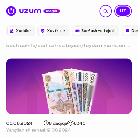
RU
UZ
Xaridlar
Xavfsizlik
Sarflash va tejash
Dar
bosh sahifa
/
sarflash va tejash
/
foyda nima va uni
qanday hisoblash
kerak
05.08.2024
8 daqiqa
6345
Yangilanish sanasi:
12.08.2024