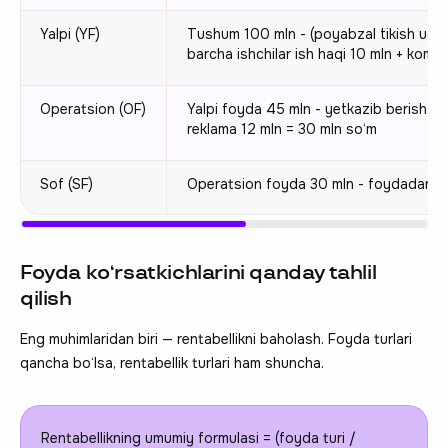
Yalpi (YF)
Tushum 100 mln - (poyabzal tikish uch
barcha ishchilar ish haqi 10 mln + kommu
Operatsion (ОF)
Yalpi foyda 45 mln - yetkazib berish uc
reklama 12 mln = 30 mln so‘m
Sof (SF)
Operatsion foyda 30 mln - foydadan ol
Foyda ko‘rsatkichlarini qanday tahlil
qilish
Eng muhimlaridan biri — rentabellikni baholash. Foyda turlari
qancha bo‘lsa, rentabellik turlari ham shuncha.
Rentabellikning umumiy formulasi = (foyda turi /