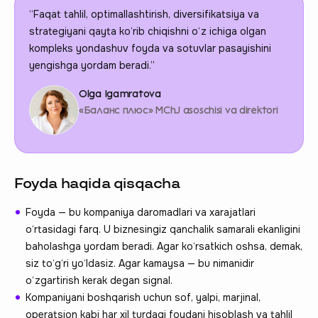
“Faqat tahlil, optimallashtirish, diversifikatsiya va
strategiyani qayta ko‘rib chiqishni o‘z ichiga olgan
kompleks yondashuv foyda va sotuvlar pasayishini
yengishga yordam beradi.”
Olga Igamratova
«Баланс плюс» MChJ asoschisi va direktori
Foyda haqida qisqacha
Foyda — bu kompaniya daromadlari va xarajatlari
o‘rtasidagi farq. U biznesingiz qanchalik samarali ekanligini
baholashga yordam beradi. Agar ko‘rsatkich oshsa, demak,
siz to‘g‘ri yo‘ldasiz. Agar kamaysa — bu nimanidir
o‘zgartirish kerak degan signal.
Kompaniyani boshqarish uchun sof, yalpi, marjinal,
operatsion kabi har xil turdagi foydani hisoblash va tahlil