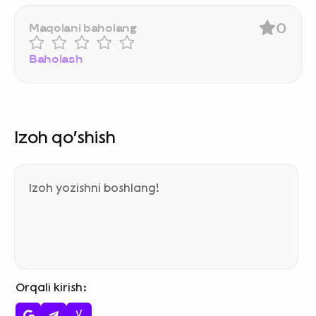
0
Maqolani baholang
Baholash
Izoh qo‘shish
Orqali kirish