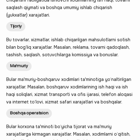
saqlash qiymati va boshqa umumiy ishlab chiqarish
(yukxatlar) xarajatlari.
Tijoriy
Bu tovarlar, xizmatlar, ishlab chiqarilgan mahsulotlarni sotish
bilan bog‘liq xarajatlar. Masalan, reklama, tovarni qadoqlash,
tashish, saqlash, sotuvchilarga komissiya va bonuslar.
Ma'muriy
Bular ma'muriy-boshqaruv xodimlari ta'minotiga yo‘naltirilgan
xarajatlar. Masalan, boshqaruv xodimlarining ish haqi va ish
haqi soliqlari, xizmat transporti va ofis ijarasi, telefon aloqasi
va internet to‘lovi, xizmat safari xarajatlari va boshqalar.
Boshqa operatsion
Bular korxona ta'minoti bo‘yicha tijorat va ma'muriy
xarajatlarga kirmagan xarajatlar. Masalan, xodimlarni o‘qitish,