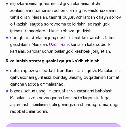
mijozlarni nima qoniqtirmasligi va ular nima olishni
xohlashlarini tushunish uchun ularning fikr-mulohazalarini
tahlil qilish. Masalan, tashrif buyuruvchilardan oflayn so‘rov
o‘tkazish, saytda so‘rovnoma to‘ldirishni so‘rash yoki
ijtimoiy tarmoqlarda fikr-mulohaza qoldirish;
sodiqlik dasturlarini joriy etish, xizmat ko‘rsatish sifatini
yaxshilash. Masalan,
Uzum Bank
kartalari kabi sodiqlik
kartalari, xaridlar uchun ballar yoki keshbek joriy etish.
Rivojlanish strategiyasini qayta ko‘rib chiqish:
sohaning uzoq muddatli trendlarini tahlil qilish. Masalan, siz
qahvaxonani yuritasiz, bunday umumiy ovqatlanish formati
qancha vaqtda ommalashadi.
biznes uchun yangi imkoniyatlar va xatarlarni baholash.
Masalan, sizda novvoyxona bor, uni to‘laqonli kafega
aylantirish mumkinmi yoki yoningizda shunday formatdagi
raqobatchilar bormi.