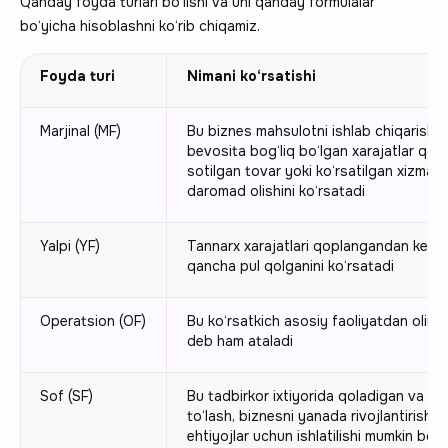
Qanday foyda turlari bo‘lishi va uni qanday formulalar
bo‘yicha hisoblashni ko‘rib chiqamiz.
Foyda turi
Nimani ko‘rsatishi
Marjinal (МF)
Bu biznes mahsulotni ishlab chiqarish v
bevosita bog‘liq bo‘lgan xarajatlar qo
sotilgan tovar yoki ko‘rsatilgan xizma
daromad olishini ko‘rsatadi
Yalpi (YF)
Tannarx xarajatlari qoplangandan keyi
qancha pul qolganini ko‘rsatadi
Operatsion (ОF)
Bu ko‘rsatkich asosiy faoliyatdan olin
deb ham ataladi
Sof (SF)
Bu tadbirkor ixtiyorida qoladigan va div
to‘lash, biznesni yanada rivojlantirish y
ehtiyojlar uchun ishlatilishi mumkin bo