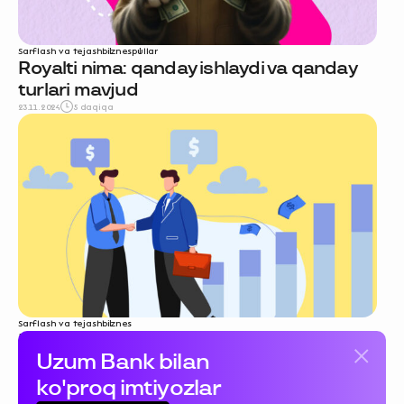
Sarflash va tejash
biznes
pullar
Royalti nima: qanday ishlaydi va qanday
turlari mavjud
23.11.2024
5 daqiqa
Sarflash va tejash
biznes
Kontragent kim: sodda tilda
Uzum Bank bilan
tushuntiramiz
20.11.2024
6 daqiqa
ko'proq imtiyozlar