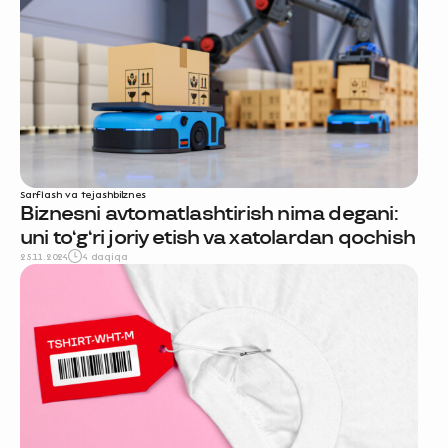
Sarflash va tejash
biznes
Biznesni avtomatlashtirish nima degani:
uni to‘g‘ri joriy etish va xatolardan qochish
25.11.2024
4 daqiqa