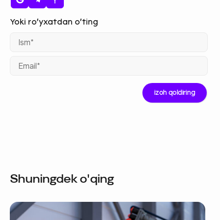
Ism
Ema
Shuningdek o'qing