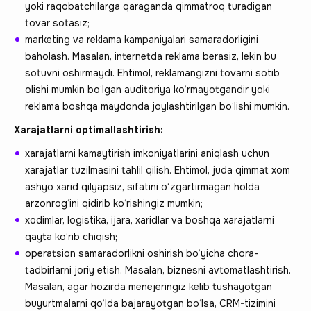
yoki raqobatchilarga qaraganda qimmatroq turadigan
tovar sotasiz;
marketing va reklama kampaniyalari samaradorligini
baholash. Masalan, internetda reklama berasiz, lekin bu
sotuvni oshirmaydi. Ehtimol, reklamangizni tovarni sotib
olishi mumkin bo‘lgan auditoriya ko‘rmayotgandir yoki
reklama boshqa maydonda joylashtirilgan bo‘lishi mumkin.
Xarajatlarni optimallashtirish:
xarajatlarni kamaytirish imkoniyatlarini aniqlash uchun
xarajatlar tuzilmasini tahlil qilish. Ehtimol, juda qimmat xom
ashyo xarid qilyapsiz, sifatini o‘zgartirmagan holda
arzonrog‘ini qidirib ko‘rishingiz mumkin;
xodimlar, logistika, ijara, xaridlar va boshqa xarajatlarni
qayta ko‘rib chiqish;
operatsion samaradorlikni oshirish bo‘yicha chora-
tadbirlarni joriy etish. Masalan, biznesni avtomatlashtirish.
Masalan, agar hozirda menejeringiz kelib tushayotgan
buyurtmalarni qo‘lda bajarayotgan bo‘lsa, CRM-tizimini