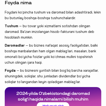
Foyda nima
Foydani ko‘pincha tushum va daromad bilan adashtiradi, lekin
bu butunlay boshqa-boshqa tushunchalardir.
Tushum
— bu tovar yoki xizmatlarni sotishdan olingan
daromad. Ba'zan imzolangan hisob-fakturani tushum deb
hisoblash mumkin.
Daromadlar
— bu biznes nafaqat asosiy faoliyatidan, balki
boshqa manbalardan ham olgan mablag‘lari, masalan, bank
omonati bo‘yicha foizlar yoki ko‘chmas mulkni topshirish
uchun olingan ijara haqi.
Foyda
— bu biznesni yuritish bilan bog‘liq barcha xarajatlar,
shuningdek, soliqlar, shu jumladan dividendlar bo‘yicha
soliqlar to‘langandan keyin qoladigan mablag‘lar.
2024-yilda O‘zbekistondagi daromad
solig‘i haqida nimalarni bilish muhim