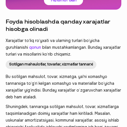
Ma'lumot olish
Foyda hisoblashda qanday xarajatlar
hisobga olinadi
Xarajatlar to‘liq ro‘yxati va ularning turlari bo‘yicha
guruhlanishi
qonun
bilan mustahkamlangan. Bunday xarajatlar
turlari va misollarini ko‘rib chiqamiz.
Sotilgan mahsulotlar, tovarlar, xizmatlar tannarxi
Bu sotilgan mahsulot, tovar, xizmatga, ya'ni xomashyo
tannarxiga to‘g‘ri kelgan xomashyo va materiallar bo‘yicha
xarajatlar yig‘indisi. Bunday xarajatlar o‘zgaruvchan xarajatlar
deb ham ataladi.
Shuningdek, tannarxga sotilgan mahsulot, tovar, xizmatlarga
taqsimlanadigan doimiy xarajatlar ham kiritiladi. Masalan,
uskunalar amortizatsiyasi, kommunal xarajatlar, asosiy ishlab
chiqarishi faoliyatida ishlovchi xodimlarning ish haqi, tovarni