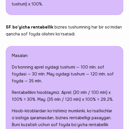
tushum) x 100%.
SF bo‘yicha rentabellik
biznes tushumning har bir so‘midan
qancha sof foyda olishini ko‘rsatadi.
Masalan:
Do‘konning aprel oyidagi tushumi — 100 mln, sof
foydasi — 30 mln. May oyidagi tushum — 120 mln, sof
foyda — 35 mln.
Rentabellikni hisoblaymiz. Aprel: (30 mln / 100 mln) x
100% = 30%. May: (35 mln / 120 mln) x 100% = 29,2%.
Hisob-kitoblardan ko‘rishimiz mumkinki, ko‘rsatkichlar
o‘sishiga qaramasdan, biznes rentabelligi pasaygan.
Buni kuzatish uchun sof foyda bo‘yicha rentabellik