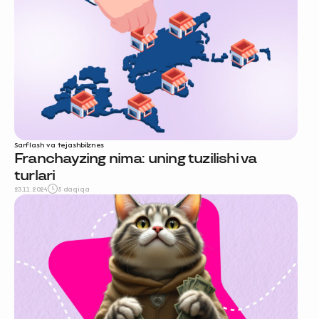
Sarflash va tejash
biznes
Franchayzing nima: uning tuzilishi va
turlari
23.11.2024
5 daqiqa