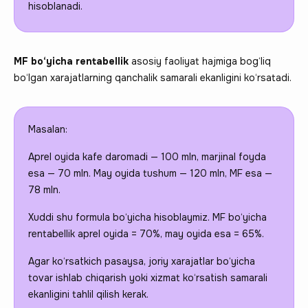
hisoblanadi.
MF bo‘yicha rentabellik
asosiy faoliyat hajmiga bog‘liq
bo‘lgan xarajatlarning qanchalik samarali ekanligini ko‘rsatadi.
Masalan:
Aprel oyida kafe daromadi — 100 mln, marjinal foyda
esa — 70 mln. May oyida tushum — 120 mln, MF esa —
78 mln.
Xuddi shu formula bo‘yicha hisoblaymiz. MF bo‘yicha
rentabellik aprel oyida = 70%, may oyida esa = 65%.
Agar ko‘rsatkich pasaysa, joriy xarajatlar bo‘yicha
tovar ishlab chiqarish yoki xizmat ko‘rsatish samarali
ekanligini tahlil qilish kerak.