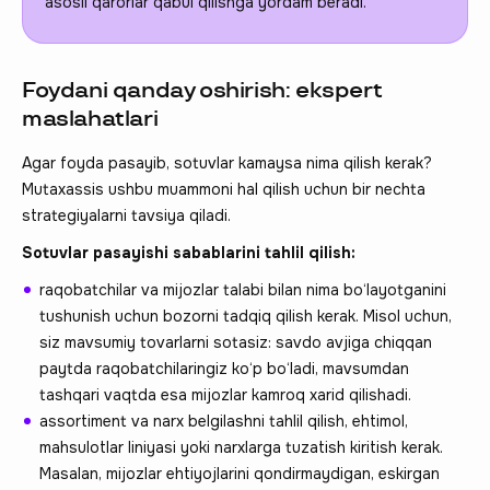
asosli qarorlar qabul qilishga yordam beradi.
Foydani qanday oshirish: ekspert
maslahatlari
Agar foyda pasayib, sotuvlar kamaysa nima qilish kerak?
Mutaxassis ushbu muammoni hal qilish uchun bir nechta
strategiyalarni tavsiya qiladi.
Sotuvlar pasayishi sabablarini tahlil qilish:
raqobatchilar va mijozlar talabi bilan nima bo‘layotganini
tushunish uchun bozorni tadqiq qilish kerak. Misol uchun,
siz mavsumiy tovarlarni sotasiz: savdo avjiga chiqqan
paytda raqobatchilaringiz ko‘p bo‘ladi, mavsumdan
tashqari vaqtda esa mijozlar kamroq xarid qilishadi.
assortiment va narx belgilashni tahlil qilish, ehtimol,
mahsulotlar liniyasi yoki narxlarga tuzatish kiritish kerak.
Masalan, mijozlar ehtiyojlarini qondirmaydigan, eskirgan