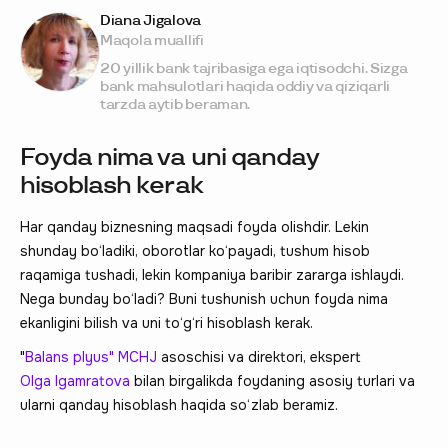
Diana Jigalova
Maqola muallifi
20 yillik bank tajribasiga ega iqtisodchi. Sizga
bank mahsulotlari haqida oddiy va qiziqarli
tarzda aytib beraman.
Foyda nima va uni qanday
hisoblash kerak
Har qanday biznesning maqsadi foyda olishdir. Lekin
shunday bo‘ladiki, oborotlar ko‘payadi, tushum hisob
raqamiga tushadi, lekin kompaniya baribir zararga ishlaydi.
Nega bunday bo‘ladi? Buni tushunish uchun foyda nima
ekanligini bilish va uni to‘g‘ri hisoblash kerak.
"
Balans plyus" MCHJ
asoschisi va direktori, ekspert
Olga Igamratova
bilan birgalikda foydaning asosiy turlari va
ularni qanday hisoblash haqida so‘zlab beramiz.