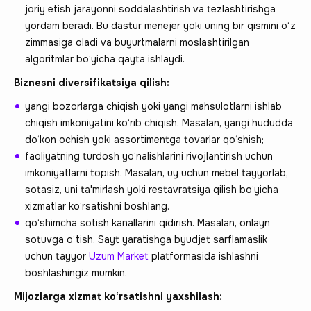
joriy etish jarayonni soddalashtirish va tezlashtirishga
yordam beradi. Bu dastur menejer yoki uning bir qismini o‘z
zimmasiga oladi va buyurtmalarni moslashtirilgan
algoritmlar bo‘yicha qayta ishlaydi.
Biznesni diversifikatsiya qilish:
yangi bozorlarga chiqish yoki yangi mahsulotlarni ishlab
chiqish imkoniyatini ko‘rib chiqish. Masalan, yangi hududda
do‘kon ochish yoki assortimentga tovarlar qo‘shish;
faoliyatning turdosh yo‘nalishlarini rivojlantirish uchun
imkoniyatlarni topish. Masalan, uy uchun mebel tayyorlab,
sotasiz, uni ta'mirlash yoki restavratsiya qilish bo‘yicha
xizmatlar ko‘rsatishni boshlang.
qo‘shimcha sotish kanallarini qidirish. Masalan, onlayn
sotuvga o‘tish. Sayt yaratishga byudjet sarflamaslik
uchun tayyor
Uzum Market
platformasida ishlashni
boshlashingiz mumkin.
Mijozlarga xizmat ko‘rsatishni yaxshilash: