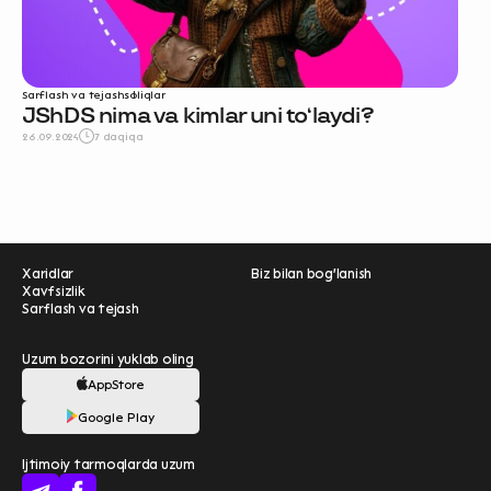
Sarflash va tejash
soliqlar
JShDS nima va kimlar uni toʻlaydi?
26.09.2024
7 daqiqa
Xaridlar
Biz bilan bog'lanish
Xavfsizlik
Sarflash va tejash
Uzum bozorini yuklab oling
AppStore
Ravnaqimizga hissa
Google Play
qo'shing — so‘rovnomada
qatnashing ❤️
Ijtimoiy tarmoqlarda uzum