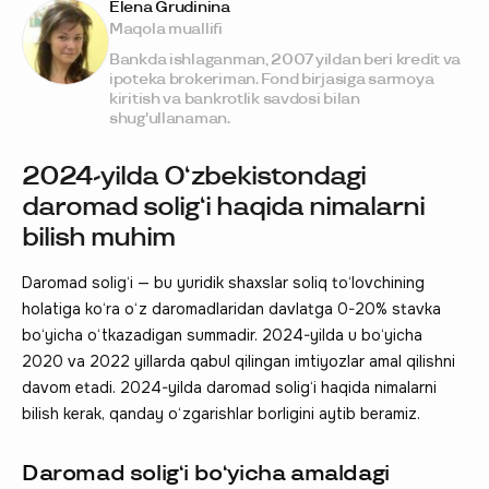
Elena Grudinina
Maqola muallifi
Bankda ishlaganman, 2007 yildan beri kredit va
ipoteka brokeriman. Fond birjasiga sarmoya
kiritish va bankrotlik savdosi bilan
shug'ullanaman.
2024-yilda O‘zbekistondagi
daromad solig‘i haqida nimalarni
bilish muhim
Daromad solig‘i — bu yuridik shaxslar soliq to‘lovchining
holatiga ko‘ra o‘z daromadlaridan davlatga 0-20% stavka
bo‘yicha o‘tkazadigan summadir. 2024-yilda u bo‘yicha
2020 va 2022 yillarda qabul qilingan imtiyozlar amal qilishni
davom etadi. 2024-yilda daromad solig‘i haqida nimalarni
bilish kerak, qanday o‘zgarishlar borligini aytib beramiz.
Daromad solig‘i bo‘yicha amaldagi