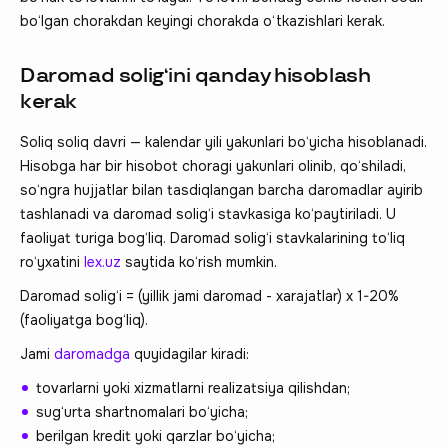
bo‘lgan chorakdan keyingi chorakda o‘tkazishlari kerak.
Daromad solig‘ini qanday hisoblash
kerak
Soliq soliq davri — kalendar yili yakunlari bo‘yicha hisoblanadi.
Hisobga har bir hisobot choragi yakunlari olinib, qo‘shiladi,
so‘ngra hujjatlar bilan tasdiqlangan barcha daromadlar ayirib
tashlanadi va daromad solig‘i stavkasiga ko‘paytiriladi. U
faoliyat turiga bog‘liq. Daromad solig‘i stavkalarining to‘liq
ro‘yxatini
lex.uz
saytida ko‘rish mumkin.
Daromad solig‘i = (yillik jami daromad - xarajatlar) x 1-20%
(faoliyatga bog‘liq).
Jami
daromadga
quyidagilar kiradi:
tovarlarni yoki xizmatlarni realizatsiya qilishdan;
sug‘urta shartnomalari bo‘yicha;
berilgan kredit yoki qarzlar bo‘yicha;