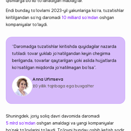
qismlarga bo‘lib to‘lanadigan mablag‘lar.
Endi bunday to‘lovlarni 2023-yil yakunlariga ko‘ra, tuzatishlar
kiritilgandan so‘ng daromadi
10 milliard so‘mdan
oshgan
kompaniyalar to‘laydi.
“Daromadga tuzatishlar kiritishda quyidagilar nazarda
tutiladi: tovar yuklab jo‘natilgandan keyin chegirma
berilganda, tovarlar qaytarilgan yoki aslida hujjatlarda
ko‘rsatilgan miqdorda jo‘natilmagan bo‘lsa”.
Anna Ufimseva
20 yillik tajribaga ega buxgalter
Shuningdek, joriy soliq davri davomida daromadi
5 mlrd so‘mdan
oshgan amaldagi va yangi kompaniyalar
bo‘nak to‘lovlarini to‘laydi. To‘lovni bunday oshib ketish sodir