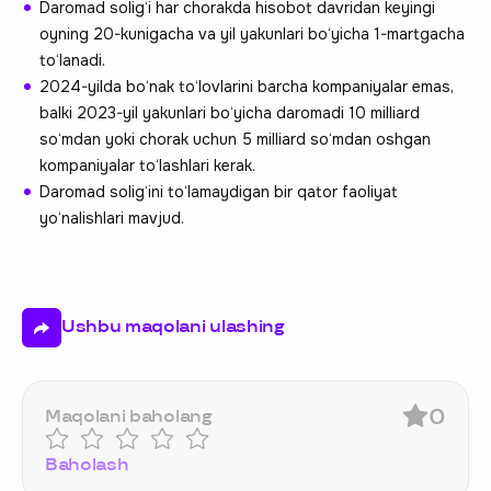
Daromad solig‘i har chorakda hisobot davridan keyingi
oyning 20-kunigacha va yil yakunlari bo‘yicha 1-martgacha
to‘lanadi.
2024-yilda bo‘nak to‘lovlarini barcha kompaniyalar emas,
balki 2023-yil yakunlari bo‘yicha daromadi 10 milliard
so‘mdan yoki chorak uchun 5 milliard so‘mdan oshgan
kompaniyalar to‘lashlari kerak.
Daromad solig‘ini to‘lamaydigan bir qator faoliyat
yo‘nalishlari mavjud.
Ushbu maqolani ulashing
0
Maqolani baholang
Baholash