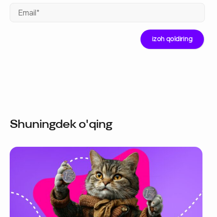
Ema
Shuningdek o'qing