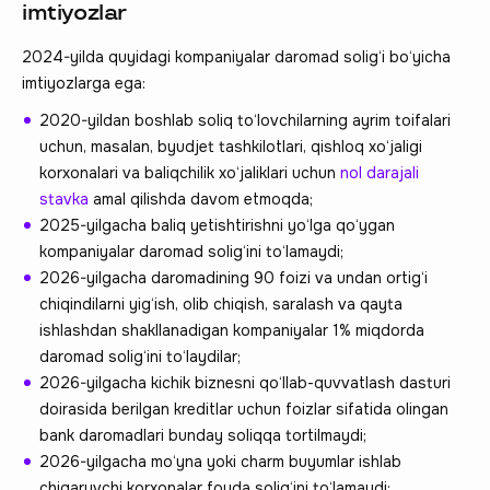
imtiyozlar
2024-yilda quyidagi kompaniyalar daromad solig‘i bo‘yicha
imtiyozlarga ega:
2020-yildan boshlab soliq to‘lovchilarning ayrim toifalari
uchun, masalan, byudjet tashkilotlari, qishloq xo‘jaligi
korxonalari va baliqchilik xo‘jaliklari uchun
nol darajali
stavka
amal qilishda davom etmoqda;
2025-yilgacha baliq yetishtirishni yo‘lga qo‘ygan
kompaniyalar daromad solig‘ini to‘lamaydi;
2026-yilgacha daromadining 90 foizi va undan ortig‘i
chiqindilarni yig‘ish, olib chiqish, saralash va qayta
ishlashdan shakllanadigan kompaniyalar 1% miqdorda
daromad solig‘ini to‘laydilar;
2026-yilgacha kichik biznesni qo‘llab-quvvatlash dasturi
doirasida berilgan kreditlar uchun foizlar sifatida olingan
bank daromadlari bunday soliqqa tortilmaydi;
2026-yilgacha mo‘yna yoki charm buyumlar ishlab
chiqaruvchi korxonalar foyda solig‘ini to‘lamaydi;