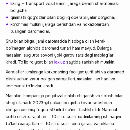
lizing — transport vositalarini ijaraga berish shartnomasi
bo‘yicha;
qimmatli qog‘ozlar bilan bog‘liq operatsiyalar bo‘yicha;
ko‘chmas mulkni ijaraga berishdan va hokazolardan
tushgan daromadlar.
Shu bilan birga, jami daromadda hisobga olish kerak
bo‘lmagan alohida daromad turlari ham mavjud. Bularga,
masalan, sug‘urta tovoni yoki garov tarzidagi mablag‘lar
kiradi. To‘liq ro‘yxat bilan
lex.uz
saytida tanishish mumkin.
Xarajatlar jumlasiga korxonaning faoliyat yuritishi va daromad
olishi uchun zarur bo‘lgan xarajatlari, masalan, ish haqi va
kommunal to‘lovlar kiradi.
Masalan, kompaniya poyabzal ishlab chiqarish va sotish bilan
shug‘ullanadi. 2023-yil yakuni bo‘yicha tovar sotishdan
olingan umumiy foyda 50 mlrd so‘mni tashkil etdi. Material
sotib olish xarajatlari — 10 mlrd so‘m, xodimlarning ish haqini
to‘lash xarajatlari — 10 mlrd so‘m, bino ijarasi va reklama