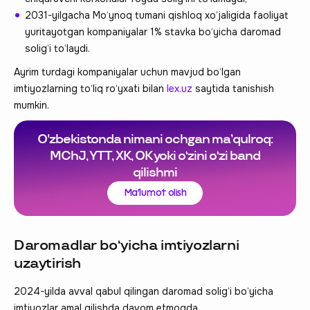
2031-yilgacha Mo‘ynoq tumani qishloq xo‘jaligida faoliyat
yuritayotgan kompaniyalar 1% stavka bo‘yicha daromad
solig‘i to‘laydi.
Ayrim turdagi kompaniyalar uchun mavjud bo‘lgan
imtiyozlarning to‘liq ro‘yxati bilan
lex.uz
saytida tanishish
mumkin.
O'zbekistonda nimani ochgan ma’qulroq:
MChJ, YTT, XK, OK yoki o‘zini o‘zi band
qilishmi
Ma'lumot olish
Daromadlar bo‘yicha imtiyozlarni
uzaytirish
2024-yilda avval qabul qilingan daromad solig‘i bo‘yicha
imtiyozlar amal qilishda davom etmoqda.