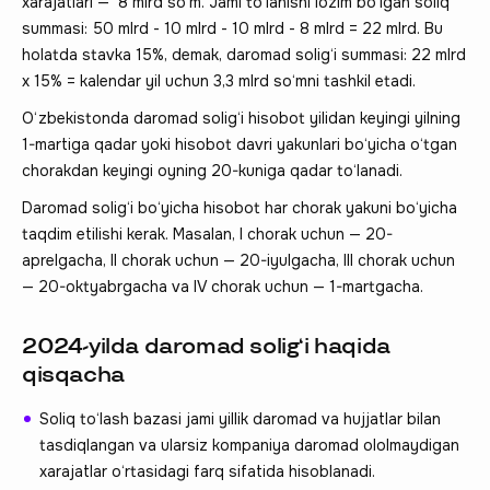
xarajatlari — 8 mlrd so‘m. Jami to‘lanishi lozim bo‘lgan soliq
summasi: 50 mlrd - 10 mlrd - 10 mlrd - 8 mlrd = 22 mlrd. Bu
holatda stavka 15%, demak, daromad solig‘i summasi: 22 mlrd
x 15% = kalendar yil uchun 3,3 mlrd so‘mni tashkil etadi.
O‘zbekistonda daromad solig‘i hisobot yilidan keyingi yilning
1-martiga qadar yoki hisobot davri yakunlari bo‘yicha o‘tgan
chorakdan keyingi oyning 20-kuniga qadar to‘lanadi.
Daromad solig‘i bo‘yicha hisobot har chorak yakuni bo‘yicha
taqdim etilishi kerak. Masalan, I chorak uchun — 20-
aprelgacha, II chorak uchun — 20-iyulgacha, III chorak uchun
— 20-oktyabrgacha va IV chorak uchun — 1-martgacha.
2024-yilda daromad solig‘i haqida
qisqacha
Soliq to‘lash bazasi jami yillik daromad va hujjatlar bilan
tasdiqlangan va ularsiz kompaniya daromad ololmaydigan
xarajatlar o‘rtasidagi farq sifatida hisoblanadi.