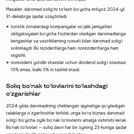
Masalan, daromad solig‘ini to‘lash bo‘yicha imtiyoz 2024-yil
31-dekabrga qadar uzaytiriladi:
turistik zonalardagi kompaniyalar xo‘jalik jamiyatlari
obligatsiyalari bo‘yicha foizlardan oladigan daromadlariga
kengashlar va vazirliklarning ruxsati bilan daromad solig‘i
solinmaydi. Bu rezidentlarga ham, norezidentlarga ham
tegishli;
norezident yuridik shaxslar uchun dividend solig‘i stavkasi
10% emas, balki 5% ni tashkil etadi;
Soliq bo‘nak to‘lovlarini to‘lashdagi
o‘zgarishlar
2024-yilda daromadning cheklangan qiymatiga qo‘yiladigan
talablarga o‘zgartirishlar kiritildi, unga ko‘ra biznes daromad
solig‘i bo‘yicha oylik bo‘nak to‘lovlarini amalga oshirishi kerak.
Bo‘nak to‘lovlari — soliq davri har bir oyining 23-kuniga qadar