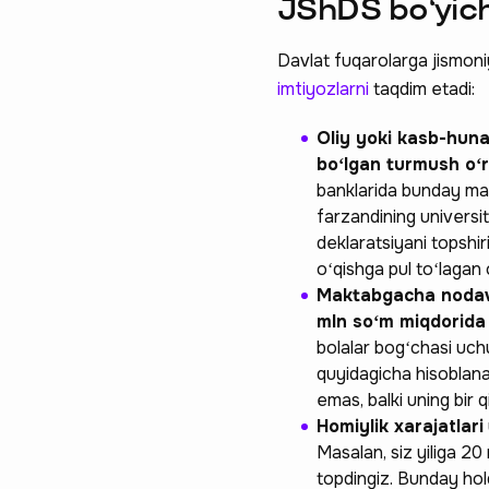
JShDS boʻyich
Davlat fuqarolarga jismoni
imtiyozlarni
taqdim etadi:
Oliy yoki kasb-huna
boʻlgan turmush oʻr
banklarida bunday maqs
farzandining universit
deklaratsiyani topsh
Ravnaqimizga
oʻqishga pul toʻlagan 
Maktabgacha nodavla
so‘rovnomad
mln soʻm miqdorida
bolalar bogʻchasi uchu
boshlash
quyidagicha hisoblanad
emas, balki uning bir 
Homiylik xarajatlari
Masalan, siz yiliga 20
topdingiz. Bunday hold