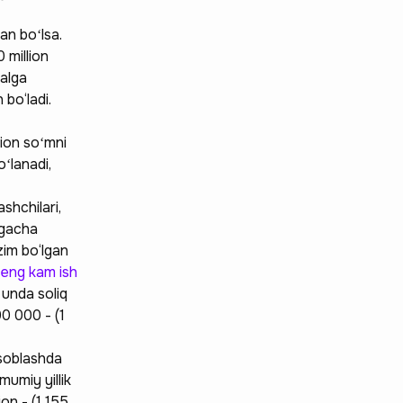
an boʻlsa.
 million
malga
bo‘ladi.
lion soʻmni
oʻlanadi,
shchilari,
hgacha
ozim bo‘lgan
eng kam ish
 unda soliq
0 000 - (1
isoblashda
umiy yillik
ion - (1 155