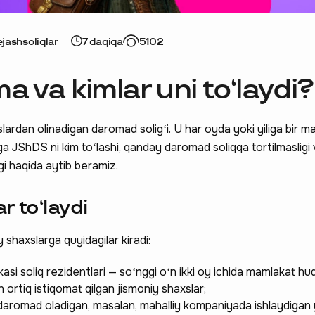
ejash
soliqlar
7 daqiqa
5102
 va kimlar uni toʻlaydi?
ardan olinadigan daromad soligʻi. U har oyda yoki yiliga bir 
a JShDS ni kim toʻlashi, qanday daromad soliqqa tortilmasligi
igi haqida aytib beramiz.
r toʻlaydi
 shaxslarga quyidagilar kiradi:
asi soliq rezidentlari — soʻnggi oʻn ikki oy ichida mamlakat hu
ortiq istiqomat qilgan jismoniy shaxslar;
daromad oladigan, masalan, mahalliy kompaniyada ishlaydigan 