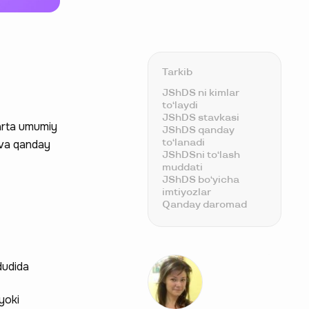
Tarkib
JShDS ni kimlar
toʻlaydi
JShDS stavkasi
marta umumiy
JShDS qanday
toʻlanadi
 va qanday
JShDSni toʻlash
muddati
JShDS boʻyicha
imtiyozlar
Qanday daromad
JShDS ga tortilmaydi
Kimlar JShDS
toʻlamaydi
Agar JShDS
dudida
toʻlamasa, nima
boʻladi
JShDS haqida
yoki
qisqacha