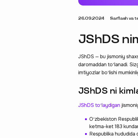
26.09.2024
Sarflash va t
JShDS nima
JShDS — bu jismoniy shaxsl
daromaddan toʻlanadi. Sizg
imtiyozlar boʻlishi mumkinl
JShDS ni kimla
JShDS toʻlaydigan
jismoniy
Oʻzbekiston Respublik
ketma-ket 183 kundan 
Respublika hududida 