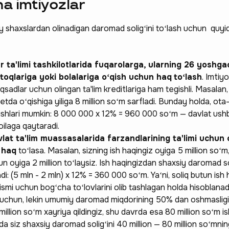
a imtiyozlar
y shaxslardan olinadigan daromad soligʻini toʻlash uchun quyi
r ta'limi tashkilotlarida fuqarolarga, ularning 26 yoshg
toqlariga yoki bolalariga oʻqish uchun haq
toʻlash
. Imtiyo
adlar uchun olingan ta'lim kreditlariga ham tegishli. Masalan, 
etda oʻqishiga yiliga 8 million soʻm sarfladi. Bunday holda, ota
irishlari mumkin: 8 000 000 x 12% = 960 000 soʻm — davlat us
 hissa qo'shing —
oilaga qaytaradi.
t ta'lim muassasalarida farzandlarining ta'limi uchun 
a qatnashing ❤️
 haq
toʻlasa. Masalan, sizning ish haqingiz oyiga 5 million soʻm,
n oyiga 2 million toʻlaysiz. Ish haqingizdan shaxsiy daromad so
i: (5 mln - 2 mln) x 12% = 360 000 soʻm. Yaʻni, soliq butun ish
qismi uchun bogʻcha toʻlovlarini olib tashlagan holda hisoblanad
uchun, lekin umumiy daromad miqdorining 50% dan oshmasligi
 million soʻm xayriya qildingiz, shu davrda esa 80 million soʻm i
a siz shaxsiy daromad soligʻini 40 million — 80 million soʻmnin