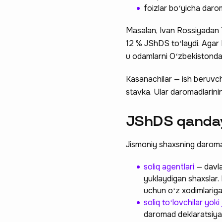
foizlar boʻyicha daro
Masalan, Ivan Rossiyadan 
12 % JShDS toʻlaydi. Agar
u odamlarni Oʻzbekistondan
Kasanachilar — ish beruvch
stavka. Ular daromadlarining
JShDS qanday
Jismoniy shaxsning daromad
soliq agentlari
— davla
yuklaydigan shaxslar. 
uchun oʻz xodimlariga 
soliq toʻlovchilar yoki
daromad deklaratsiyasi