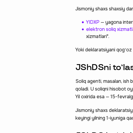
Jismoniy shaxs shaxsiy dar
YIDXP
— yagona intera
elektron soliq xizmatl
xizmatlari".
Yoki deklaratsiyani qogʻoz 
JShDSni toʻla
Soliq agenti, masalan, ish 
qoladi. U soliqni hisobot 
Yil oxirida esa — 15-fevral
Jismoniy shaxs deklaratsiya
keyingi yilning 1-iyuniga qa