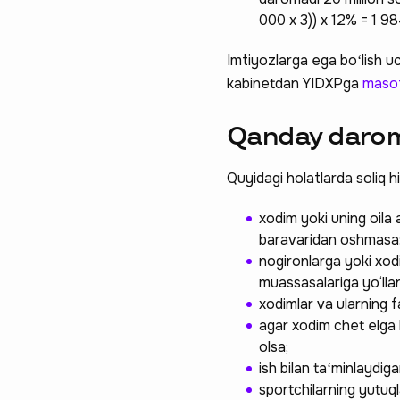
000 х 3)) х 12% = 1 98
Imtiyozlarga ega boʻlish uc
kabinetdan YIDXPga
maso
Qanday darom
Quyidagi holatlarda soliq 
xodim yoki uning oila
baravaridan oshmasa
nogironlarga yoki xodi
muassasalariga yo‘lla
xodimlar va ularning 
agar xodim chet elga 
olsa;
ish bilan taʻminlaydig
sportchilarning yutuqla