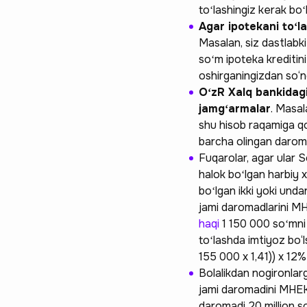
toʻlashingiz kerak boʻl
Agar ipotekani toʻ
Masalan, siz dastlabk
soʻm ipoteka kreditin
oshirganingizdan so‘n
OʻzR Xalq bankidagi
jamgʻarmalar
. Masal
shu hisob raqamiga qoʻ
barcha olingan darom
Fuqarolar, agar ular S
halok boʻlgan harbiy x
boʻlgan ikki yoki undan
jami daromadlarini M
haqi
1 150 000 soʻmni 
toʻlashda imtiyoz bo‘
155 000 х 1,41)) х 12
Bolalikdan nogironlarg
jami daromadini MHEKM
daromadi 20 million so