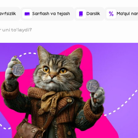
vfsizlik
Sarflash va tejash
Darslik
Ma'qul nar
 uni toʻlaydi?