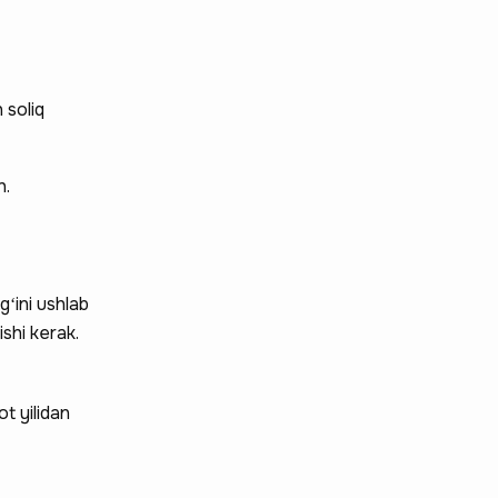
 soliq
h.
gʻini ushlab
shi kerak.
t yilidan