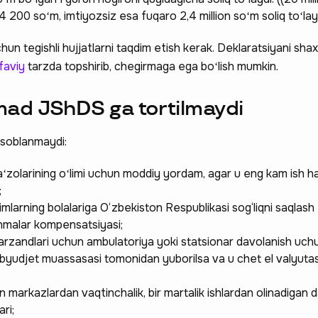
4 200 soʻm, imtiyozsiz esa fuqaro 2,4 million soʻm soliq toʻlay
hun tegishli hujjatlarni taqdim etish kerak. Deklaratsiyani shax
faviy
tarzda topshirib, chegirmaga ega boʻlish mumkin.
ad JShDS ga tortilmaydi
hisoblanmaydi:
 aʻzolarining oʻlimi uchun moddiy yordam, agar u eng kam ish h
;
mlarning bolalariga O‘zbekiston Respublikasi sog‘liqni saqlash
nmalar kompensatsiyasi;
farzandlari uchun ambulatoriya yoki statsionar davolanish uchu
byudjet muassasasi tomonidan yuborilsa va u chet el valyutas
an markazlardan vaqtinchalik, bir martalik ishlardan olinadigan
ri;