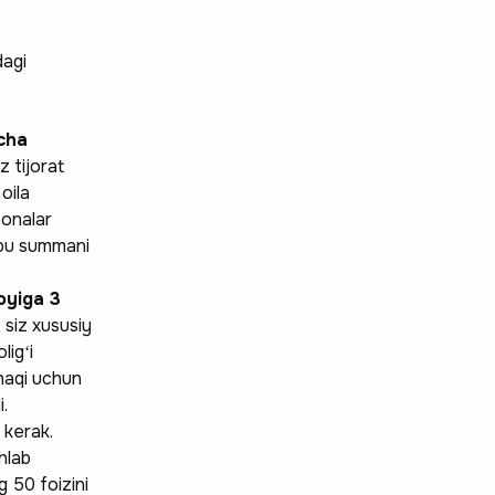
dagi
acha
z tijorat
oila
-onalar
hbu summani
oyiga 3
 siz xususiy
ligʻi
 haqi uchun
i.
 kerak.
shlab
g 50 foizini