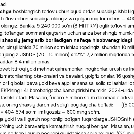
adi.
lashga
boshlangʻich toʻlov uchun byudjetdan subsidiya ishlatilg
i toʻlov uchun subsidiya oldingiz va qolgan miqdor uchun — 400
i oldingiz. Bankka 9 240 000 so‘m (8 MHTKM) oylik to‘lovni a
g, to‘langan summani qaytarish uchun ariza berishingiz mumkin 
 shaxsiy jamgʻarib boriladigan nafaqa hisobvaragʻidagi
an, bir yil ichida 70 million soʻm ishlab topdingiz, shundan 10 mil
ydingiz. JShDS (70 - 10 million) x 12%= 7,2 million miqdorida t
addan 8,4 million emas.
ovet Ittifoqi yoki mehnat qahramonlari, nogironlar, urush qatna
izmatchilarning ota-onalari va bevalari, yolgʻiz onalar, 16 yos
 ortiq bolali beva yoki beva ayollar sanalsa, soliq to‘lashlari l
HEKMning 1,41 barobarigacha kamaytirishi mumkin. 2024-yilda
tashkil etadi. Masalan, fuqaro 5 million soʻm daromad oladi va
lsa, uning shaxsiy daromad soligʻi quyidagicha boʻladi: ((5 00
% = 404 574 soʻm, imtiyozsiz — 600 ming soʻm.
a yoki I va II guruh nogironligi bo‘lgan fuqarolarga JSHDSni h
ning uch baravariga kamaytirish huquqi berilgan. Masalan, um
ʻm boʻlgan I guruh nogironi quyidagicha soliq toʻlaydi: ((20 mill