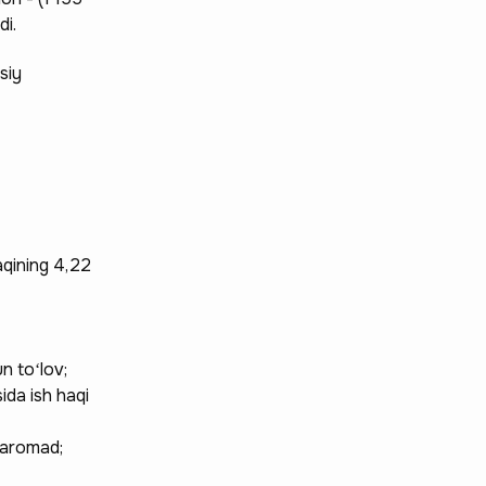
di.
siy
aqining 4,22
n toʻlov;
ida ish haqi
 daromad;