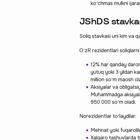
koʻchmas mulkni ijara
JShDS stavka
Soliq stavkasi uni kim va 
OʻzR rezidentlari soliqlarni
12% har qanday daroma
yutuq yoki 3 yildan k
million soʻm maosh ol
Aksiyalar va obligatsiy
Muhammadga aksiyalar 
950 000 soʻm oladi.
Norezidentlar toʻlaydilar:
Mehnat yoki fuqarolik
Xalqaro tashuvlarda t