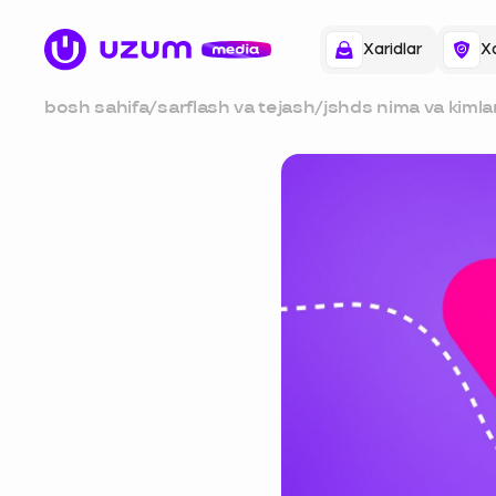
Xaridlar
Xa
bosh sahifa
/
sarflash va tejash
/
jshds nima va kimlar