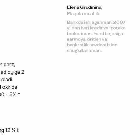
Elena Grudinina
Maqola muallifi
Bankda ishlaganman, 2007
yildan beri kredit va ipoteka
brokeriman. Fond birjasiga
sarmoya kiritish va
bankrotlik savdosi bilan
shug'ullanaman.
n qarz,
mad oyiga 2
oladi.
 oxirida
00 - 5% =
g 12 % i;