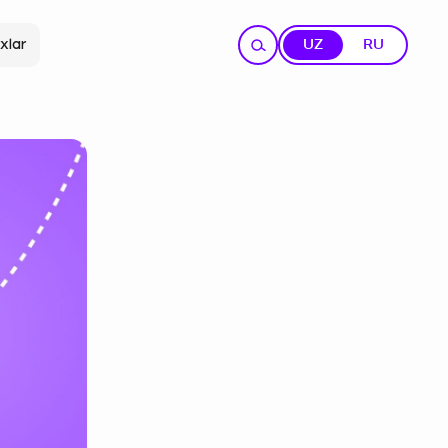
xlar
UZ
RU