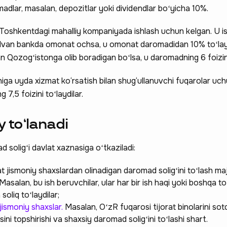
madlar, masalan, depozitlar yoki dividendlar boʻyicha 10%.
Toshkentdagi mahalliy kompaniyada ishlash uchun kelgan. U i
 Ivan bankda omonat ochsa, u omonat daromadidan 10% toʻlay
 Qozogʻistonga olib boradigan boʻlsa, u daromadning 6 foizini
iga uyda xizmat ko‘rsatish bilan shug‘ullanuvchi fuqarolar uch
 7,5 foizini toʻlaydilar.
 toʻlanadi
 soligʻi davlat xaznasiga oʻtkaziladi:
t jismoniy shaxslardan olinadigan daromad soligʻini toʻlash maj
Masalan, bu ish beruvchilar, ular har bir ish haqi yoki boshqa to
soliq toʻlaydilar;
 jismoniy shaxslar.
Masalan, OʻzR fuqarosi tijorat binolarini sotdi
ni topshirishi va shaxsiy daromad soligʻini toʻlashi shart.