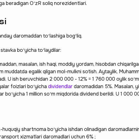
ga beradigan OʻzR soliq norezidentlari.
si
qanday daromaddan toʻlashiga bogʻliq.
 stavka boʻyicha toʻlaydilar:
ddan, masalan, ish haqi, moddiy yordam, hisobdan chiqarilga
am muddatda egalik qilgan mol-mulkni sotish. Aytaylik, Muham
adi. U ish beruvchidan 2 000 000 - 12% = 1 760 000 oylik soʻm 
alar foizlari boʻyicha
dividendlar
daromadidan 5%. Masalan, yil
boʻyicha 1 million soʻm miqdorida dividend berildi. U 1 000 0
-huquqiy shartnoma boʻyicha ishdan olinadigan daromadlarnin
ransport xizmatlari daromadlari uchun 6% ;