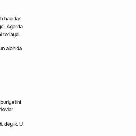
sh haqidan
di. Agarda
 toʻlaydi.
un alohida
buriyatini
ʻlovlar
, deylik. U