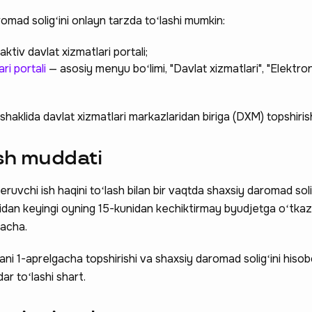
omad soligʻini onlayn tarzda toʻlashi mumkin:
ktiv davlat xizmatlari portali;
ari portali
— asosiy menyu boʻlimi, "Davlat xizmatlari", "Elektron
shaklida davlat xizmatlari markazlaridan biriga (DXM) topshiris
sh muddati
beruvchi ish haqini toʻlash bilan bir vaqtda shaxsiy daromad soli
oyidan keyingi oyning 15-kunidan kechiktirmay byudjetga oʻtkazi
gacha.
ni 1-aprelgacha topshirishi va shaxsiy daromad soligʻini hisobo
dar toʻlashi shart.