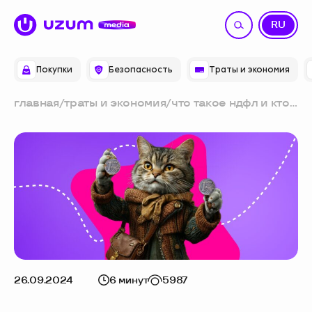
UZ
RU
Покупки
Безопасность
Траты и экономия
главная
/
траты и экономия
/
что такое ндфл и кто
его платит
26.09.2024
6 минут
5987