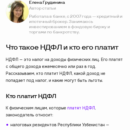
Елена Грудинина
Автор статьи
Работала в банке, с 2007 года — кредитный и
ипотечный брокер. Занимаюсь
инвестированием в фондовую биржу и
торгами по банкротству.
Что такое НДФЛ и кто его платит
НДФЛ — это налог на доходы физических лиц. Его платят
с общего дохода ежемесячно или раз в год.
Рассказываем, кто платит НДФЛ, какой доход не
попадает под налог, и какие могут быть льготы.
Кто платит НДФЛ
К физическим лицам, которые
платят НДФЛ
,
законодатель относит:
налоговых резидентов Республики Узбекистан —