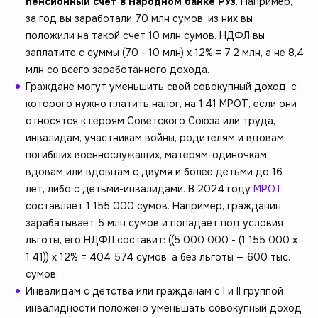
пенсионный счет в Народном банке РУз
. Например,
за год вы заработали 70 млн сумов, из них вы
положили на такой счет 10 млн сумов. НДФЛ вы
заплатите с суммы (70 - 10 млн) х 12% = 7,2 млн, а не 8,4
млн со всего заработанного дохода.
Граждане могут уменьшить свой совокупный доход, с
которого нужно платить налог, на 1,41 МРОТ, если они
относятся к героям Советского Союза или труда,
инвалидам, участникам войны, родителям и вдовам
погибших военнослужащих, матерям-одиночкам,
вдовам или вдовцам с двумя и более детьми до 16
лет, либо с детьми-инвалидами. В 2024 году
МРОТ
составляет 1 155 000 сумов. Например, гражданин
зарабатывает 5 млн сумов и попадает под условия
льготы, его НДФЛ составит: ((5 000 000 - (1 155 000 х
1,41)) х 12% = 404 574 сумов, а без льготы — 600 тыс.
сумов.
Инвалидам с детства или гражданам с I и II группой
инвалидности положено уменьшать совокупный доход