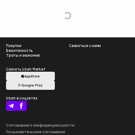
e
L
o
a
d
M
o
r
Покупки
Связаться с нами
Безопасность
Траты и экономия
Скачать Uzum Market
AppStore
Google Play
Помогите нам
Uzum в соцсетях
стать лучше –
пройдите опрос
❤️
начать
Больше выгоды
Соглашение о конфиденциальности
с Uzum Bank
Пользовательское соглашение