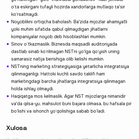
o‘ta eskirgani tufayli hozirda xaridorlarga mutlaqo ta'sir
ko‘rsatmaydi.
Noyoblikni ortiqcha baholash. Ba'zida mijozlar ahamiyatli
yoki muhim sifatida qabul qilmaydigan jihatlarni
kompaniyalar noyob deb hisoblashlari mumkin.
Sinov o‘tkazmaslik. Biznesda maqsadli auditoriyada
dastlab sinab ko‘rilmagan NSTni yo‘lga qo‘yish uning
samarasiz natija berishiga olib kelishi mumkin.
NSTning marketing strategiyasiga yetarlicha integratsiya
qilinmaganligi. Hattoki kuchli savdo taklifi ham
marketingdagi barcha jihatlarga integratsiya qilinmagan
holda ishlay olmaydi.
Haqiqatga mos kelmaslik. Agar NST mijozlarga nimanidir
va'da qilsa-yu, mahsulot buni bajara olmasa, bu hafsala pir
bo‘lishi va ishonch yo‘qolishiga sabab bo‘ladi.
Xulosa