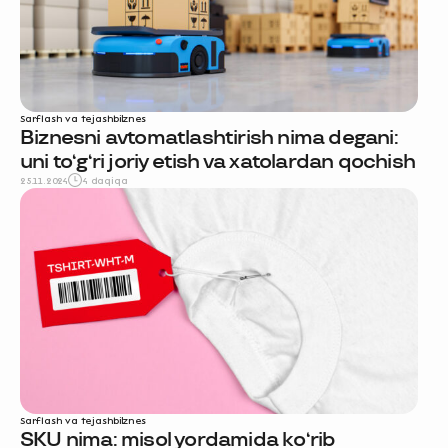
Sarflash va tejash
biznes
Biznesni avtomatlashtirish nima degani:
uni to‘g‘ri joriy etish va xatolardan qochish
25.11.2024
4 daqiqa
Sarflash va tejash
biznes
SKU nima: misol yordamida ko‘rib