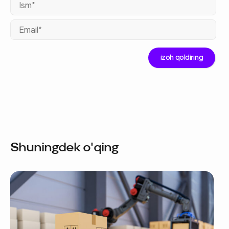
Ema
Shuningdek o'qing