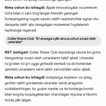
Nima uchun bu ishlaydi:
Apple innovatsiyalar va premium-
toifa bilan o‘zaro bog‘langan brendni yaratgan.
Kompaniyaning noyob savdo taklifi raqobatchilar aynan shu
darajada taklif qila olmaydigan mukammal foydalanish
tajribasiga tayanadi.
Dollar Shave Club: “$1 evaziga oylik obuna uchun soqol olish
ustaralari”
NST mohiyati:
Dollar Shave Club mijozlariga obuna bo‘yicha
hamyonbop soqol olish ustaralarini taklif qiladi. Ustaralar
to‘g‘ridan-to‘g‘ri uyga yetkazib beriladi va do‘konlardan
qimmatli ustaralarni xarid qilish zaruratidan xalos qiladi.
Nima uchun bu ishlaydi:
kompaniya tejamkor va qulay
yechim taklifi yordamida ustaralar xaridi jarayonini
soddalashtirgan, bu yuqori narxlar va do‘konlarga borish
bilan bog‘liq noqulayliklardan charchagan mijozlar e'tiborini
tezda jalb qilgan.