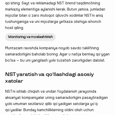
qo‘shing. Sayt va reklamadagi NST brend taqdimotining
markaziy elementiga aylanishi kerak. Butun jamoa, jumladan
mijozlar bilan o‘zaro muloqot qiluvchi xodimlar NSTni aniq
tushunganiga va uni mijozlarga yetkaza olishiga ishonch
hosil qiling.
Monitoring va moslashtirish
Muntazam ravishda kompaniya noyob savdo taklifining
samaradorligini baholab boring. Agar u natija bermay qo‘ygan
bo‘lsa — bu uni yangilash yoki tuzatish zarurligidan dalolat.
NST yaratish va qo‘llashdagi asosiy
xatolar
NSTni ishlab chiqish va undan foydalanish jarayonida
aksariyat kompaniyalar uning samaradorligini pasaytiradigan
yoki umuman sezilarsiz qilib qo‘yadigan xatolarga yo‘q
qo‘yadilar. Bunday kamchiliklarning oldini olish uchun