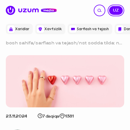
RU
UZ
Xaridlar
Xavfsizlik
Sarflash va tejash
Dar
bosh sahifa
/
sarflash va tejash
/
nst sodda tilda: nst
nima va u qanday
tuziladi
23.11.2024
7 daqiqa
1381