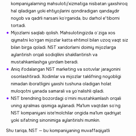
kompaniyalarning mahsuloti/xizmatiga nisbatan yaxshiroq
hal qiladigan yoki ehtiyojlarini qondiradigan qandaydir
noyob va qadrli narsani ko‘rganida, bu darhol e'tiborni
tortadi.
Mijozlarni saqlab qolish. Mahsulotingizda o‘ziga xos
qiymatni ko‘rgan mijozlar katta ehtimol bilan uzoq vaqt siz
bilan birga qoladi. NST xaridorlarni doimiy mijozlarga
aylantirish orqali sodiqlikni shakllantirish va
mustahkamlashga yordam beradi.
Aniq ifodalangan NST marketing va sotuvlar jarayonini
osonlashtiradi. Xodimlar va mijozlar taklifning noyobligi
nimadan iboratligini yaxshi tushuna oladigan holat
muloqotni yanada samarali va yo‘nalishli qiladi.
NST brendning bozordagi o‘rnini mustahkamlash orqali
uning ajralmas qismiga aylanadi. Ma'lum vaqtdan so‘ng
NST kompaniyani iste'molchilar ongida ma'lum qadriyat
yoki sifatning sinonimiga aylantirishi mumkin.
Shu tariqa, NST — bu kompaniyaning muvaffaqiyatli