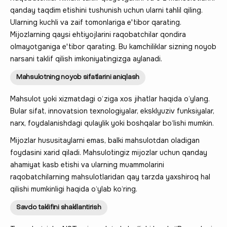
qanday taqdim etishini tushunish uchun ularni tahlil qiling.
Ularning kuchli va zaif tomonlariga e'tibor qarating.
Mijozlarning qaysi ehtiyojlarini raqobatchilar qondira
olmayotganiga e'tibor qarating. Bu kamchiliklar sizning noyob
narsani taklif qilish imkoniyatingizga aylanadi.
Mahsulotning noyob sifatlarini aniqlash
Mahsulot yoki xizmatdagi o‘ziga xos jihatlar haqida o‘ylang.
Bular sifat, innovatsion texnologiyalar, eksklyuziv funksiyalar,
narx, foydalanishdagi qulaylik yoki boshqalar bo‘lishi mumkin.
Mijozlar hususitaylarni emas, balki mahsulotdan oladigan
foydasini xarid qiladi. Mahsulotingiz mijozlar uchun qanday
ahamiyat kasb etishi va ularning muammolarini
raqobatchilarning mahsulotlaridan qay tarzda yaxshiroq hal
qilishi mumkinligi haqida o‘ylab ko‘ring.
Savdo taklifini shakllantirish