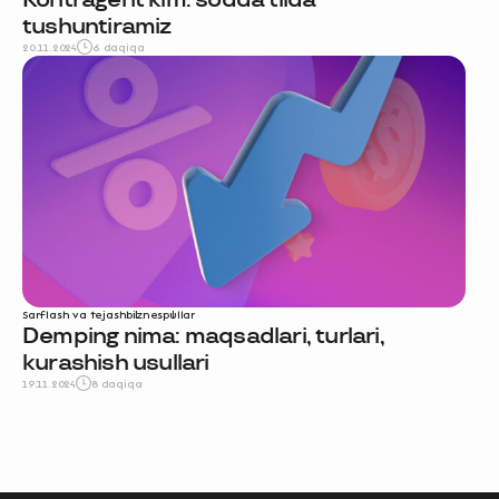
Kontragent kim: sodda tilda
tushuntiramiz
20.11.2024
6 daqiqa
Sarflash va tejash
biznes
pullar
Demping nima: maqsadlari, turlari,
kurashish usullari
19.11.2024
8 daqiqa