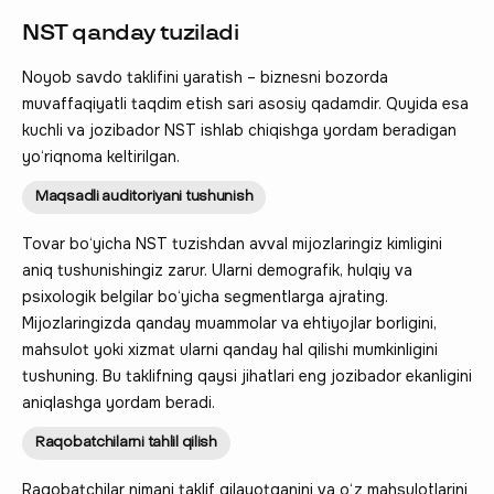
NST qanday tuziladi
Noyob savdo taklifini yaratish – biznesni bozorda
muvaffaqiyatli taqdim etish sari asosiy qadamdir. Quyida esa
kuchli va jozibador NST ishlab chiqishga yordam beradigan
yo‘riqnoma keltirilgan.
Maqsadli auditoriyani tushunish
Tovar bo‘yicha NST tuzishdan avval mijozlaringiz kimligini
aniq tushunishingiz zarur. Ularni demografik, hulqiy va
psixologik belgilar bo‘yicha segmentlarga ajrating.
Mijozlaringizda qanday muammolar va ehtiyojlar borligini,
mahsulot yoki xizmat ularni qanday hal qilishi mumkinligini
tushuning. Bu taklifning qaysi jihatlari eng jozibador ekanligini
aniqlashga yordam beradi.
Raqobatchilarni tahlil qilish
Raqobatchilar nimani taklif qilayotganini va o‘z mahsulotlarini