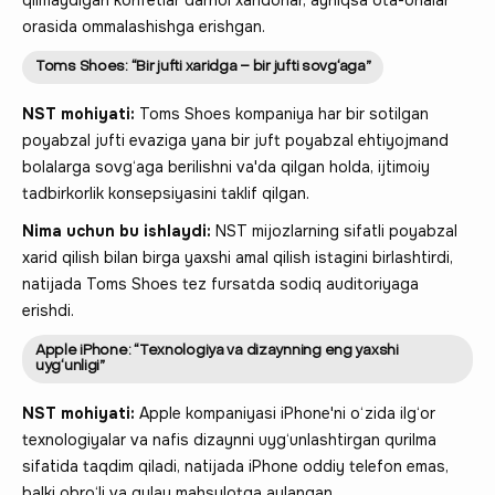
orasida ommalashishga erishgan.
Toms Shoes: “Bir jufti xaridga – bir jufti sovg‘aga”
NST mohiyati:
Toms Shoes kompaniya har bir sotilgan
poyabzal jufti evaziga yana bir juft poyabzal ehtiyojmand
bolalarga sovg‘aga berilishni va'da qilgan holda, ijtimoiy
tadbirkorlik konsepsiyasini taklif qilgan.
Nima uchun bu ishlaydi:
NST mijozlarning sifatli poyabzal
xarid qilish bilan birga yaxshi amal qilish istagini birlashtirdi,
natijada Toms Shoes tez fursatda sodiq auditoriyaga
erishdi.
Apple iPhone: “Texnologiya va dizaynning eng yaxshi
uyg‘unligi”
NST mohiyati:
Apple kompaniyasi iPhone'ni o‘zida ilg‘or
texnologiyalar va nafis dizaynni uyg‘unlashtirgan qurilma
sifatida taqdim qiladi, natijada iPhone oddiy telefon emas,
balki obro‘li va qulay mahsulotga aylangan.