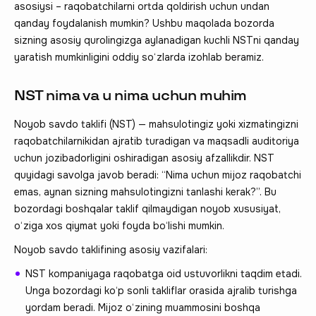
asosiysi – raqobatchilarni ortda qoldirish uchun undan
qanday foydalanish mumkin? Ushbu maqolada bozorda
sizning asosiy qurolingizga aylanadigan kuchli NSTni qanday
yaratish mumkinligini oddiy so‘zlarda izohlab beramiz.
NST nima va u nima uchun muhim
Noyob savdo taklifi (NST) — mahsulotingiz yoki xizmatingizni
raqobatchilarnikidan ajratib turadigan va maqsadli auditoriya
uchun jozibadorligini oshiradigan asosiy afzallikdir. NST
quyidagi savolga javob beradi: “Nima uchun mijoz raqobatchi
emas, aynan sizning mahsulotingizni tanlashi kerak?”. Bu
bozordagi boshqalar taklif qilmaydigan noyob xususiyat,
o‘ziga xos qiymat yoki foyda bo‘lishi mumkin.
Noyob savdo taklifining asosiy vazifalari:
NST kompaniyaga raqobatga oid ustuvorlikni taqdim etadi.
Unga bozordagi ko‘p sonli takliflar orasida ajralib turishga
yordam beradi. Mijoz o‘zining muammosini boshqa