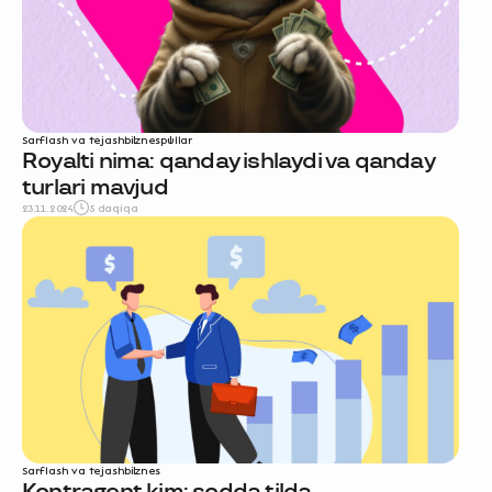
Sarflash va tejash
biznes
pullar
Royalti nima: qanday ishlaydi va qanday
turlari mavjud
23.11.2024
5 daqiqa
Sarflash va tejash
biznes