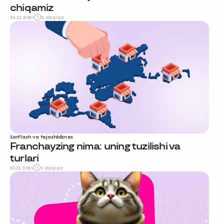
chiqamiz
24.11.2024
8 daqiqa
Sarflash va tejash
biznes
Franchayzing nima: uning tuzilishi va
turlari
23.11.2024
5 daqiqa