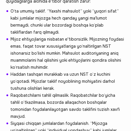
quyidagilarga alohida e'tibor qaratish zarur:
O‘ta umumiy taklif. “Yaxshi mahsulot” yoki “yuqori sifat”
kabi jumlalar mijozga hech qanday yangi ma'lumot
bermaydi, chunki ular bozordagi boshqa ko‘plab
takliflardan farq qilmaydi.
Mijoz ehtiyojlariga nisbatan e'tiborsizlik. Mijozning foydasi
emas, faqat tovar xususiyatlariga yo‘naltirilgan NST
ishonarsiz bo‘lishi mumkin. Mahsulot auditoriyaning aniq
muammolarini hal qilishini yoki ehtiyojlarini qondira olishini
ko‘rsatish muhimdir.
Haddan tashqari murakkab va uzun NST o‘z kuchini
yo‘qotadi. Mijozlar taklif noyoblining mohiyatini darhol
tushuna olishlari kerak.
Raqobatchilarni tahlil qilmaslik. Raqobatchilar bo‘yicha
tahlil o‘tkazilmasa, bozorda allaqachon boshqalar
tomonidan foydalanilayotgan savdo taklifini tuzish xavfi
mavjud.
Siyqasi chiqqan jumlalardan foydalanish. “Mijozga
yo‘naltirilgan” yoki “individual yondashuv” kabi jumlalar