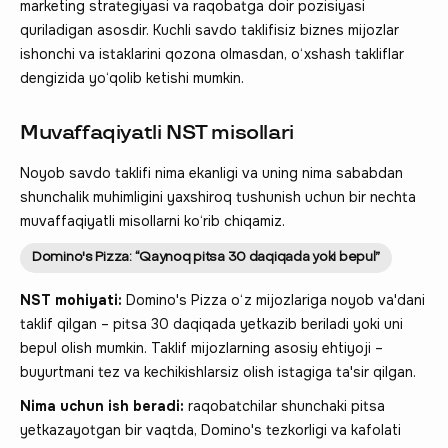
marketing strategiyasi va raqobatga doir pozisiyasi
quriladigan asosdir. Kuchli savdo taklifisiz biznes mijozlar
ishonchi va istaklarini qozona olmasdan, o‘xshash takliflar
dengizida yo‘qolib ketishi mumkin.
Muvaffaqiyatli NST misollari
Noyob savdo taklifi nima ekanligi va uning nima sababdan
shunchalik muhimligini yaxshiroq tushunish uchun bir nechta
muvaffaqiyatli misollarni ko‘rib chiqamiz.
Domino's Pizza: “Qaynoq pitsa 30 daqiqada yoki bepul”
NST mohiyati:
Domino's Pizza o‘z mijozlariga noyob va'dani
taklif qilgan – pitsa 30 daqiqada yetkazib beriladi yoki uni
bepul olish mumkin. Taklif mijozlarning asosiy ehtiyoji –
buyurtmani tez va kechikishlarsiz olish istagiga ta'sir qilgan.
Nima uchun ish beradi:
raqobatchilar shunchaki pitsa
yetkazayotgan bir vaqtda, Domino's tezkorligi va kafolati