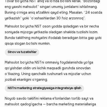
Tovar bo‘yicha NST aniq va lo‘nda bo‘lishi kerak. “Bozordagi
eng yaxshi mahsulot” singari umumiy jumlalarni ishlatmang.
Buning o‘rniga aniq afzallikni qayd eting. Masalan, “24 soatda
yetkazish” yoki “o‘xshashlardan 30 foiz arzonroq”.
Mahsulot bo‘yicha NST oson yodda qoladigan va bir necha
soniyada mijozga yetkazila oladigan shaklda tuzilishi lozim.
Bunda taklifning mohiyatini ifodalab beradigan bitta gap yoki
qisqa slogan bo‘lishi mumkin.
Sinov va tuzatishlar
Mahsulot bo‘yicha NSTni ommaviy foydalanishda yo‘lga
qo‘yishdan oldin uni kichik maqsadli guruhda sinovdan
o‘tkazing. Uning qanchalik tushunarli va mijozlar uchun
jozibali ekanligini o‘rganing.
NSTni marketing strategiyasiga integratsiya qilish
Noyob savdo taklifini reklama e'lonlaridan tortib sayt va
mahsulot qadog‘igacha — barcha marketing materiallariga