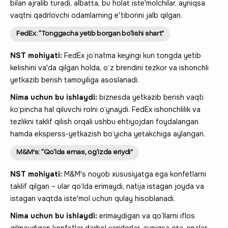
bilan ajralib turadi, albatta, bu holat iste'molchilar, ayniqsa
vaqtni qadrlovchi odamlarning e'tiborini jalb qilgan.
FedEx: “Tonggacha yetib borgan bo‘lishi shart”
NST mohiyati:
FedEx jo‘natma keyingi kun tongda yetib
kelishini va'da qilgan holda, o‘z brendini tezkor va ishonchli
yetkazib berish tamoyiliga asoslanadi.
Nima uchun bu ishlaydi:
biznesda yetkazib berish vaqti
ko‘pincha hal qiluvchi rolni o‘ynaydi. FedEx ishonchlilik va
tezlikni taklif qilish orqali ushbu ehtiyojdan foydalangan
hamda eksperss-yetkazish bo‘yicha yetakchiga aylangan.
M&M's: “Qo‘lda emas, og‘izda eriydi”
NST mohiyati:
M&M's noyob xususiyatga ega konfetlarni
taklif qilgan – ular qo‘lda erimaydi, natija istagan joyda va
istagan vaqtda iste'mol uchun qulay hisoblanadi.
Nima uchun bu ishlaydi:
erimaydigan va qo‘llarni iflos
qilmaydigan konfetlar darhol xaridorlar, ayniqsa ota-onalar