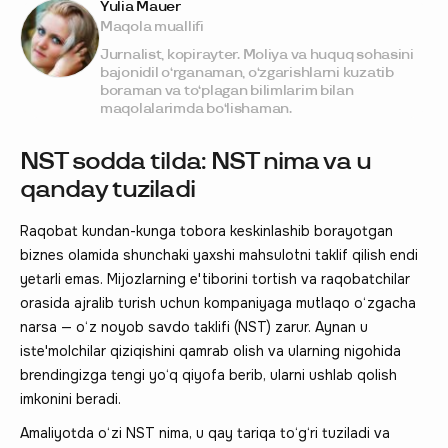
Yulia Mauer
Maqola muallifi
Jurnalist, kopirayter. Moliya va huquq sohasini
bajonidil o‘rganaman, o‘zgarishlarni kuzatib
boraman va to‘plagan bilimlarim bilan
maqolalarimda bo‘lishaman.
NST sodda tilda: NST nima va u
qanday tuziladi
Raqobat kundan-kunga tobora keskinlashib borayotgan
biznes olamida shunchaki yaxshi mahsulotni taklif qilish endi
yetarli emas. Mijozlarning e'tiborini tortish va raqobatchilar
orasida ajralib turish uchun kompaniyaga mutlaqo o‘zgacha
narsa — o‘z noyob savdo taklifi (NST) zarur. Aynan u
iste'molchilar qiziqishini qamrab olish va ularning nigohida
brendingizga tengi yo‘q qiyofa berib, ularni ushlab qolish
imkonini beradi.
Amaliyotda o‘zi NST nima, u qay tariqa to‘g‘ri tuziladi va