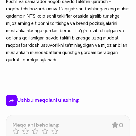
Kuchli va samarador noyob savdo taklifini yaratish –
raqobatchi bozorda muvaffaqiyat sari tashlangan eng muhim
qadamdir. NTS ko‘p sonli takliflar orasida ajralib turishga,
mijozlarning e'tiborini tortishga va brend pozitsiyalarini
mustahkamlashga yordam beradi. To‘g‘ri tuzib chiqilgan va
oqilona qo‘llanilgan savdo taklifi biznesga uzoq muddatli
raqobatbardosh ustuvorlikni ta'minlaydigan va mijozlar bilan
mustahkam munosabatlarni qurishga yordam beradigan
qudratli qurolga aylanadi.
Ushbu maqolani ulashing
0
Maqolani baholang