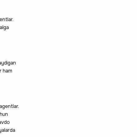
entlar.
malga
laydigan
ar ham
agentlar.
chun
savdo
iyalarda