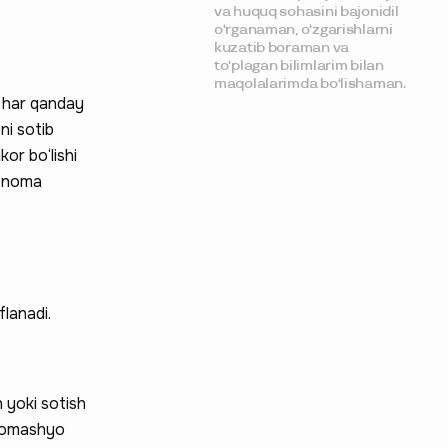
va huquq sohasini bajonidil
o‘rganaman, o‘zgarishlarni
kuzatib boraman va
to‘plagan bilimlarim bilan
maqolalarimda bo‘lishaman.
n har qanday
ni sotib
or bo‘lishi
rtnoma
flanadi.
 yoki sotish
n xomashyo