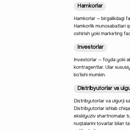
Hamkorlar
Hamkorlar — birgalikdagi fa
Hamkorlik munosabatlari qo‘
oshirish yoki marketing faol
Investorlar
Investorlar — foyda yoki a
kontragentlar. Ular xususiy
bo‘lishi mumkin.
Distribyutorlar va ulg
Distribyutorlar va ulgurji 
Distribyutorlar ishlab chiq
eksklyuziv shartnomalar tu
nuqtalarini tovarlar bilan t