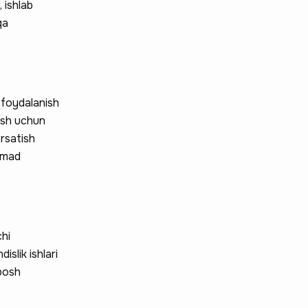
 ishlab
qa
y foydalanish
tish uchun
rsatish
omad
chi
slik ishlari
 bosh