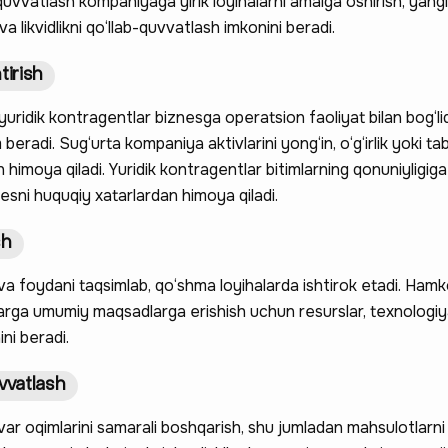
uvvatlash kompaniyaga yirik loyihalarni amalga oshirish, yangi
h va likvidlikni qo‘llab-quvvatlash imkonini beradi.
tirish
uridik kontragentlar biznesga operatsion faoliyat bilan bog‘liq
eradi. Sug‘urta kompaniya aktivlarini yong‘in, o‘g‘irlik yoki tab
 himoya qiladi. Yuridik kontragentlar bitimlarning qonuniyligiga
znesni huquqiy xatarlardan himoya qiladi.
sh
va foydani taqsimlab, qo‘shma loyihalarda ishtirok etadi. Hamko
rga umumiy maqsadlarga erishish uchun resurslar, texnologiy
ini beradi.
vvatlash
var oqimlarini samarali boshqarish, shu jumladan mahsulotlarni