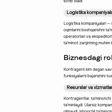
sotib oladi.
Logistika kompaniyala
Logistika kompaniyalari — 
oqimlarini boshqarishni ta
operatorlari va ekspeditorl
ta'minot zanjirining muhim b
Biznesdagi rol
Ravnaqimizga
Kontragent kim degan savo
so‘rovnomad
funksiyalarni bajarishini tu
boshlash
Resurslar va xizmatlar
Kontragentlar, ta'minotchi 
ta'minlaydi. Ularsiz kompan
olmaydi. Ishonchli ta'minot