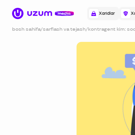
Xaridlar
Xa
bosh sahifa
/
sarflash va tejash
/
kontragent kim: sod
tushuntiramiz