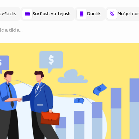
vfsizlik
Sarflash va tejash
Darslik
Ma'qul nar
da tilda