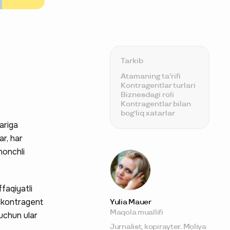
Tarkib
Atamaning ta'rifi
Kontragentlar turlari
Biznesdagi roli
Kontragentlar bilan
bog‘liq xatarlar
ariga
ar, har
honchli
faqiyatli
n kontragent
Yulia Mauer
Maqola muallifi
 uchun ular
Jurnalist, kopirayter. Moliya