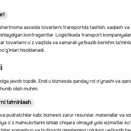
ri
shartnoma asosida tovarlarni transportda tashish, saqlash va
'minlaydigan kontragentlar. Logistikada transport kompaniyala
ar tovarlarni o‘z vaqtida va samarali yetkazib berishni ta'min
o‘g‘inlari hisoblanadi.
i
 hissa qo'shing —
lga javob topdik. Endi u biznesda qanday rol o‘ynashi va qan
a qatnashing ❤️
shunib olish muhim.
ni ta'minlash
va pudratchilar kabi, biznesni zarur resurslar, materiallar va xi
iya o‘z mahsulotlarini ishlab chiqara olmaydi yoki xizmatlar ko
chilar xomashyo va butlovchi qismlarning uzluksiz yetkazib beri