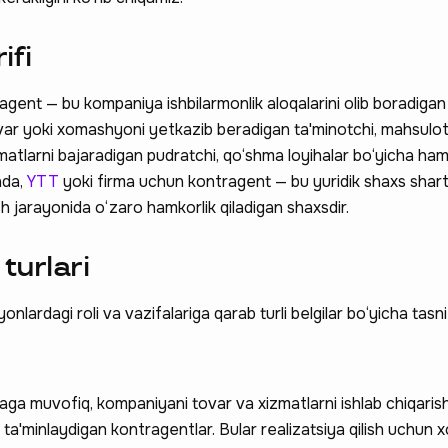
ifi
ragent — bu kompaniya ishbilarmonlik aloqalarini olib boradiga
ovar yoki xomashyoni yetkazib beradigan ta'minotchi, mahsulot
zmatlarni bajaradigan pudratchi, qo‘shma loyihalar bo‘yicha hamk
nda,
YTT
yoki firma uchun kontragent — bu yuridik shaxs sha
h jarayonida o‘zaro hamkorlik qiladigan shaxsdir.
turlari
nlardagi roli va vazifalariga qarab turli belgilar bo‘yicha tasni
ga muvofiq, kompaniyani tovar va xizmatlarni ishlab chiqarish
n ta'minlaydigan kontragentlar. Bular realizatsiya qilish uchu