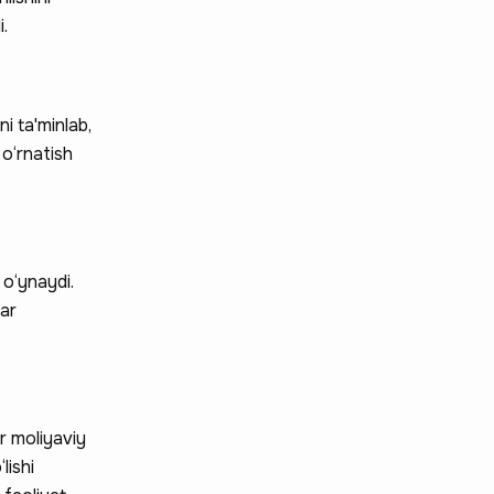
i.
i ta'minlab,
 o‘rnatish
 o‘ynaydi.
lar
r moliyaviy
lishi