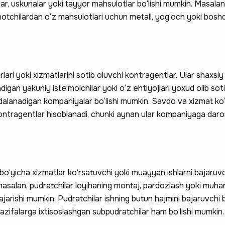
mlar, uskunalar yoki tayyor mahsulotlar bo‘lishi mumkin. Masalan,
inotchilardan o‘z mahsulotlari uchun metall, yog‘och yoki bosh
ari yoki xizmatlarini sotib oluvchi kontragentlar. Ular shaxsi
igan yakuniy iste'molchilar yoki o‘z ehtiyojlari yoxud olib so
alanadigan kompaniyalar bo‘lishi mumkin. Savdo va xizmat ko‘
kontragentlar hisoblanadi, chunki aynan ular kompaniyaga dar
o‘yicha xizmatlar ko‘rsatuvchi yoki muayyan ishlarni bajaruv
masalan, pudratchilar loyihaning montaj, pardozlash yoki muhandi
bajarishi mumkin. Pudratchilar ishning butun hajmini bajaruvchi
vazifalarga ixtisoslashgan subpudratchilar ham bo‘lishi mumkin.