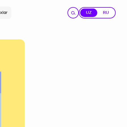
xlar
UZ
RU