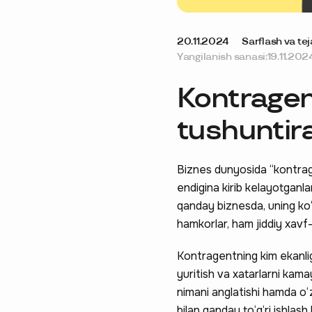
20.11.2024
Sarflash va te
Yangilanish sanasi:
19.11.202
Kontragent
tushuntir
Biznes dunyosida “kontrage
endigina kirib kelayotganla
qanday biznesda, uning ko‘l
hamkorlar, ham jiddiy xavf-
Kontragentning kim ekanlig
yuritish va xatarlarni kam
nimani anglatishi hamda o‘z
bilan qanday to‘g‘ri ishlash 