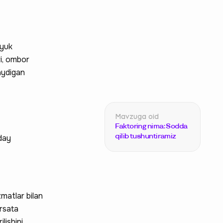
 yuk
ri, ombor
laydigan
Faktoring nima: Sodda
qilib tushuntiramiz
day
zmatlar bilan
‘rsata
lishini