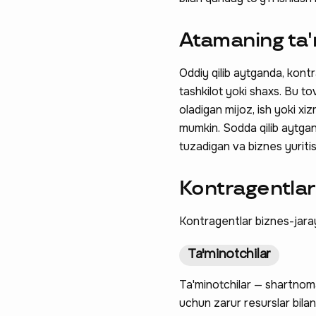
Atamaning ta'r
Oddiy qilib aytganda, kont
tashkilot yoki shaxs. Bu t
oladigan mijoz, ish yoki xi
mumkin. Sodda qilib aytga
tuzadigan va biznes yuritis
Kontragentlar 
Kontragentlar biznes-jarayo
Ta'minotchilar
Ta'minotchilar — shartnoma
uchun zarur resurslar bila