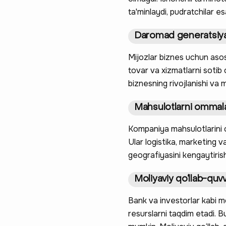
ta'minlaydi, pudratchilar e
Daromad generatsiya
Mijozlar biznes uchun asos
tovar va xizmatlarni sotib 
biznesning rivojlanishi va
Mahsulotlarni ommala
Kompaniya mahsulotlarini o
Ular logistika, marketing v
geografiyasini kengaytiri
Moliyaviy qo‘llab-quv
Bank va investorlar kabi m
resurslarni taqdim etadi. Bu 