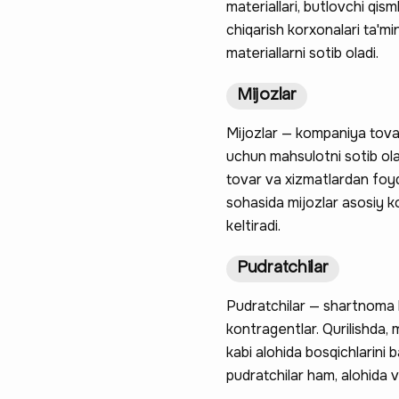
materiallari, butlovchi qis
chiqarish korxonalari ta'm
materiallarni sotib oladi.
Mijozlar
Mijozlar — kompaniya tovarl
uchun mahsulotni sotib olad
tovar va xizmatlardan foyd
sohasida mijozlar asosiy 
keltiradi.
Pudratchilar
Pudratchilar — shartnoma b
kontragentlar. Qurilishda, 
kabi alohida bosqichlarini 
pudratchilar ham, alohida 