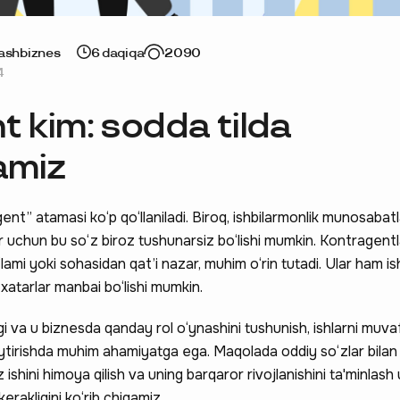
jash
biznes
6 daqiqa
2090
4
 kim: sodda tilda
amiz
nt” atamasi ko‘p qo‘llaniladi. Biroq, ishbilarmonlik munosabatl
r uchun bu so‘z biroz tushunarsiz bo‘lishi mumkin. Kontragentl
ami yoki sohasidan qat’i nazar, muhim o‘rin tutadi. Ular ham is
xatarlar manbai bo‘lishi mumkin.
i va u biznesda qanday rol o‘ynashini tushunish, ishlarni muvaf
aytirishda muhim ahamiyatga ega. Maqolada oddiy so‘zlar bila
 ishini himoya qilish va uning barqaror rivojlanishini ta'minlash
kerakligini ko‘rib chiqamiz.