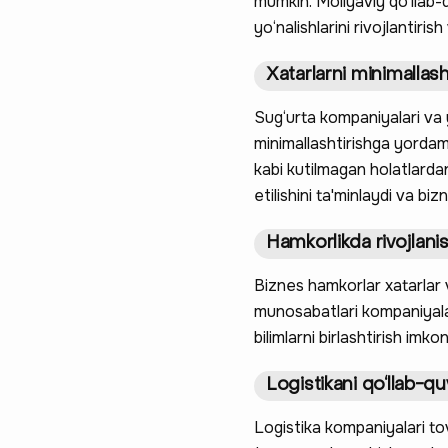
mumkin. Moliyaviy qo‘llab-q
yo‘nalishlarini rivojlantiris
Xatarlarni minimallash
Sug‘urta kompaniyalari va y
minimallashtirishga yordam b
kabi kutilmagan holatlardan
etilishini ta'minlaydi va bi
Hamkorlikda rivojlani
Biznes hamkorlar xatarlar 
munosabatlari kompaniyala
bilimlarni birlashtirish imkon
Logistikani qo‘llab-qu
Logistika kompaniyalari to