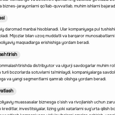
sa biznes-jarayonlarni qo‘llab-quvvatlab, muhim ishlarni bajarad
si
iy daromad manbai hisoblanadi. Ular kompaniyaga pul tushishin
oladi. Mijozlar bilan uzoq muddatli va barqaror munosabatlarni
 moliyaviy maqsadlarga erishishiga yordam beradi.
shtirish
mmalashtirishda distribyutor va ulgurji savdogarlar muhim rol
a turli bozorlarda sotuvlarni ta'minlaydi, kompaniyalarga savdo
shga va yangi segmentlarni qamrab olishga yordam beradi.
vatlash
oliyaviy muassasalar biznesga o‘sish va rivojlanish uchun zaru
kreditlar, investitsiyalar, lizing yoki xatarlarni sug‘urta qilish bo‘