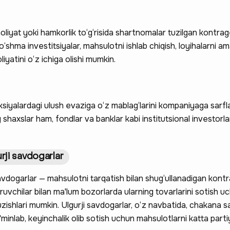
oliyat yoki hamkorlik to‘g‘risida shartnomalar tuzilgan kontrag
shma investitsiyalar, mahsulotni ishlab chiqish, loyihalarni a
iyatini o‘z ichiga olishi mumkin.
ksiyalardagi ulush evaziga o‘z mablag‘larini kompaniyaga sarf
 shaxslar ham, fondlar va banklar kabi institutsional investorl
urji savdogarlar
savdogarlar — mahsulotni tarqatish bilan shug‘ullanadigan kontr
aruvchilar bilan ma'lum bozorlarda ularning tovarlarini sotish u
zishlari mumkin. Ulgurji savdogarlar, o‘z navbatida, chakana 
a'minlab, keyinchalik olib sotish uchun mahsulotlarni katta part