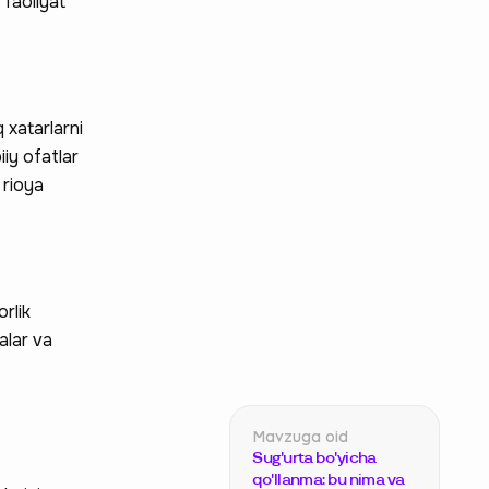
 faoliyat
 xatarlarni
iiy ofatlar
 rioya
rlik
alar va
Sug'urta bo'yicha
qo'llanma: bu nima va