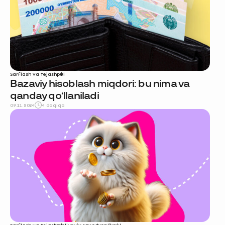
Sarflash va tejash
pul
Bazaviy hisoblash miqdori: bu nima va
qanday qo‘llaniladi
09.11.2024
4 daqiqa