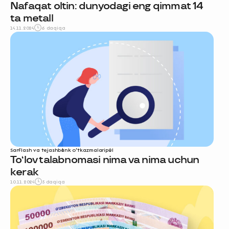
Nafaqat oltin: dunyodagi eng qimmat 14
ta metall
14.11.2024
6 daqiqa
Sarflash va tejash
bank o‘tkazmalari
pul
To‘lov talabnomasi nima va nima uchun
kerak
10.11.2024
5 daqiqa