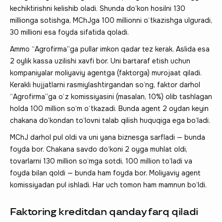
kechiktirishni kelishib oladi. Shunda do‘kon hosilni 130
millionga sotishga, MChJga 100 millionni o‘tkazishga ulguradi,
30 millioni esa foyda sifatida qoladi.
Ammo “Agrofirma”ga pullar imkon qadar tez kerak. Aslida esa
2 oylik kassa uzilishi xavfi bor. Uni bartaraf etish uchun
kompaniyalar moliyaviy agentga (faktorga) murojaat qiladi.
Kerakli hujjatlarni rasmiylashtirgandan so‘ng, faktor darhol
“Agrofirma”ga o‘z komissiyasini (masalan, 10%) olib tashlagan
holda 100 million so‘m o‘tkazadi. Bunda agent 2 oydan keyin
chakana do‘kondan to‘lovni talab qilish huquqiga ega bo‘ladi.
MChJ darhol pul oldi va uni yana biznesga sarfladi — bunda
foyda bor. Chakana savdo do‘koni 2 oyga muhlat oldi,
tovarlarni 130 million so‘mga sotdi, 100 million to‘ladi va
foyda bilan qoldi — bunda ham foyda bor. Moliyaviy agent
komissiyadan pul ishladi. Har uch tomon ham mamnun bo‘ldi.
Faktoring kreditdan qanday farq qiladi