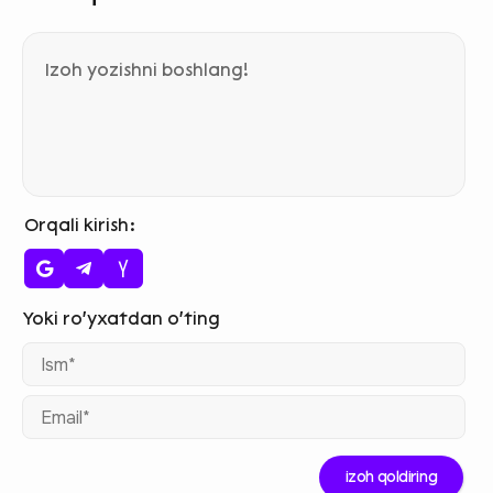
Orqali kirish
Ism
Ema