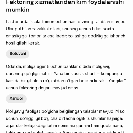
Faktoring xizmatlaridan kim foydalanishi
mumkin
Faktorlarda ikkala tomon uchun ham o‘zining talablari mavjud.
Ular pul bilan tavakkal qiladi, shuning uchun bitim soxta
emasligiga, tomonlar esa kredit to‘lashga qodirligiga ishonch
hosil qilishi kerak.
Sotuvchi
Odatda, moliya agenti uchun banklar oldida moliyaviy
qarzning yo‘qligi muhim. Yana bir klassik shart — kompaniya
kamida bir yil oldin ro‘yxatdan o‘tgan bo‘lishi kerak. “Yangilar”
uchun faktoring deyarli mavjud emas.
Xaridor
Moliyaviy faoliyat bo‘yicha belgilangan talablar mavjud. Misol
uchun, so‘nggi yil bo‘yicha o‘rtacha oylik tushumlar hajmiga:
agar ular kelajakdagi bitim summasi yarmini ham qoplamasa,
faktoring rad etilishi mumkin. Shuningdek, xaridor past kredit