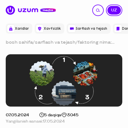
RU
UZ
Xaridlar
Xavfsizlik
Sarflash va tejash
Dar
bosh sahifa
/
sarflash va tejash
/
faktoring nima:
sodda qilib
tushuntiramiz
07.05.2024
5 daqiqa
3045
Yangilanish sanasi:
17.05.2024