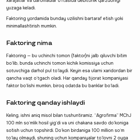
xarajatlar va daromadlar o‘rtasida debitorlik qarzdorligi
yuzaga keladi.
Faktoring yordamida bunday uzilishni bartaraf etish yoki
minimallashtirish mumkin.
Faktoring nima
Faktoring — bu uchinchi tomon (faktor)ni jalb qiluvchi bitim
bo‘lib, bunda uchinchi tomon kichik komissiya uchun
sotuvchiga darhol pul to‘laydi. Keyin esa ularni xaridordan bir
qancha vaqt o‘tgach oladi. Har qanday tijorat kompaniyasi
faktor bo‘lishi mumkin, biroq odatda bu banklar bo‘ladi.
Faktoring qanday ishlaydi
Keling, ishni aniq misol bilan tushuntiramiz. “Agrofirma” MChJ
100 mln so‘mlik hosil yig‘di va uni chakana savdo do‘koniga
sotish uchun topshirdi. Do‘kon birdaniga 100 million so‘m
to‘lay olmaydi, shuning uchun kompaniyalar to‘lovni 2 oyga