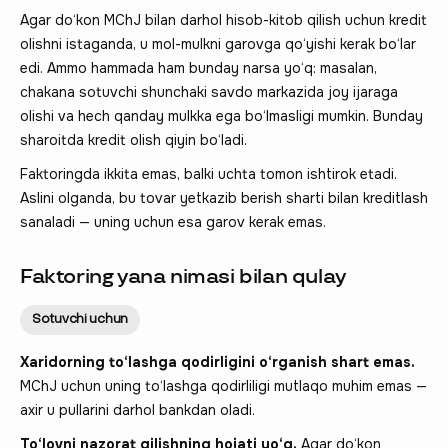
Agar do‘kon MChJ bilan darhol hisob-kitob qilish uchun kredit
olishni istaganda, u mol-mulkni garovga qo‘yishi kerak bo‘lar
edi. Ammo hammada ham bunday narsa yo‘q: masalan,
chakana sotuvchi shunchaki savdo markazida joy ijaraga
olishi va hech qanday mulkka ega bo‘lmasligi mumkin. Bunday
sharoitda kredit olish qiyin bo‘ladi.
Faktoringda ikkita emas, balki uchta tomon ishtirok etadi.
Aslini olganda, bu tovar yetkazib berish sharti bilan kreditlash
sanaladi — uning uchun esa garov kerak emas.
Faktoring yana nimasi bilan qulay
Sotuvchi uchun
Xaridorning to‘lashga qodirligini o‘rganish shart emas.
MChJ uchun uning to‘lashga qodirliligi mutlaqo muhim emas —
axir u pullarini darhol bankdan oladi.
To‘lovni nazorat qilishning hojati yo‘q.
Agar do‘kon