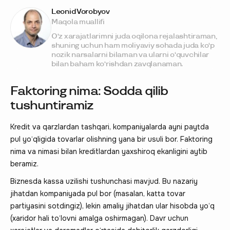
Leonid Vorobyov
Maqola muallifi
O‘z xarajatlarimni juda oqilona rejalashtiraman,
shuning uchun ham moliyaviy sohada juda ko‘p
nozik narsalarni bilaman va ularni o‘quvchilar
bilan baham ko‘rishdan zavqlanaman.
Faktoring nima: Sodda qilib
tushuntiramiz
Kredit va qarzlardan tashqari, kompaniyalarda ayni paytda
pul yo‘qligida tovarlar olishning yana bir usuli bor. Faktoring
nima va nimasi bilan kreditlardan yaxshiroq ekanligini aytib
beramiz.
Biznesda kassa uzilishi tushunchasi mavjud. Bu nazariy
jihatdan kompaniyada pul bor (masalan, katta tovar
partiyasini sotdingiz), lekin amaliy jihatdan ular hisobda yo‘q
(xaridor hali to‘lovni amalga oshirmagan). Davr uchun