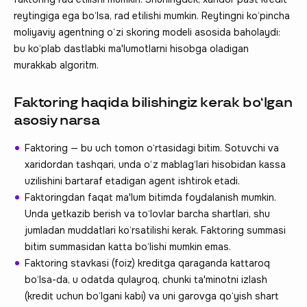
reytingiga ega bo‘lsa, rad etilishi mumkin. Reytingni ko‘pincha
moliyaviy agentning o‘zi skoring modeli asosida baholaydi:
bu ko‘plab dastlabki ma'lumotlarni hisobga oladigan
murakkab algoritm.
Faktoring haqida bilishingiz kerak bo‘lgan
asosiy narsa
Faktoring — bu uch tomon o‘rtasidagi bitim. Sotuvchi va
xaridordan tashqari, unda o‘z mablag‘lari hisobidan kassa
uzilishini bartaraf etadigan agent ishtirok etadi.
Faktoringdan faqat ma'lum bitimda foydalanish mumkin.
Unda yetkazib berish va to‘lovlar barcha shartlari, shu
jumladan muddatlari ko‘rsatilishi kerak. Faktoring summasi
bitim summasidan katta bo‘lishi mumkin emas.
Faktoring stavkasi (foiz) kreditga qaraganda kattaroq
bo‘lsa-da, u odatda qulayroq, chunki ta'minotni izlash
(kredit uchun bo‘lgani kabi) va uni garovga qo‘yish shart