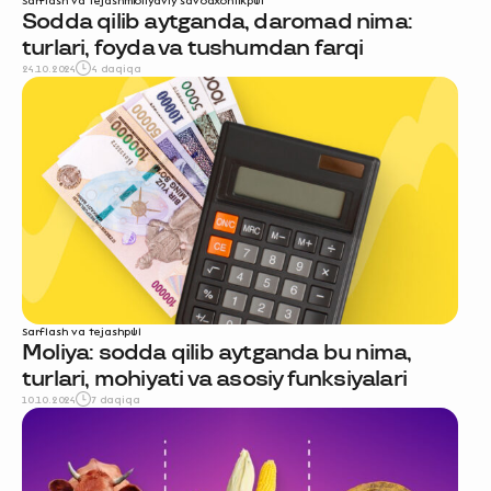
Sarflash va tejash
moliyaviy savodxonlik
pul
Sodda qilib aytganda, daromad nima:
turlari, foyda va tushumdan farqi
24.10.2024
4 daqiqa
Sarflash va tejash
pul
Moliya: sodda qilib aytganda bu nima,
turlari, mohiyati va asosiy funksiyalari
10.10.2024
7 daqiqa