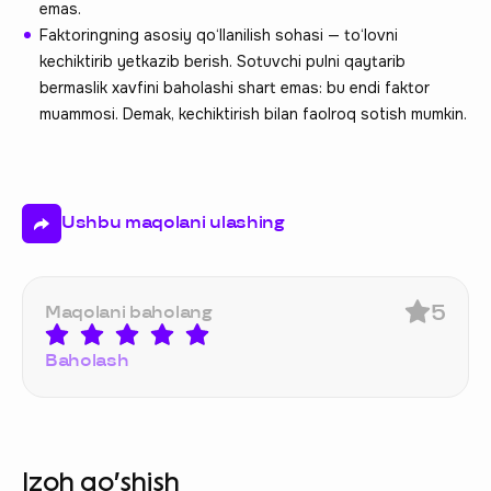
emas.
Faktoringning asosiy qo‘llanilish sohasi — to‘lovni
kechiktirib yetkazib berish. Sotuvchi pulni qaytarib
bermaslik xavfini baholashi shart emas: bu endi faktor
muammosi. Demak, kechiktirish bilan faolroq sotish mumkin.
Ushbu maqolani ulashing
5
Maqolani baholang
Baholash
Izoh qo‘shish