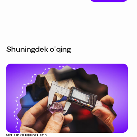
Shuningdek o'qing
Sarflash va tejash
pul
oltin