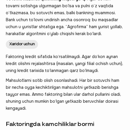
tovarni sotishga ulgurmagan bo‘lsa va pulni o‘z vaqtida
o‘tkazmasa, bu sotuvchi emas, balki bankning muammosi.
Bank uchun to‘lovni undirish ancha osonroq: bu maqsadlar
uchun u yuristlar shtatiga ega. “Agrofirma” ham yurist yollab,
harakatlar algoritmini o‘ylab chiqishi kerak bo‘lardi.
Xaridor uchun
Faktoring kredit sifatida ko‘rsatilmaydi. Agar do‘kon aynan
kredit olishni rejalashtirsa (masalan, yangi filial ochish uchun),
uning kredit tarixida to‘lanmagan qarz bo‘lmaydi.
Mahsulotlarni sotib olish osonlashadi. Har bir sotuvchi ham
bir necha oyga kechiktirilgan mahsulotni yetkazib berishga
tayyor emas. Ammo faktoring bilan ular darhol pullarini oladi,
shuning uchun mumkin bo‘lgan yetkazib beruvchilar doirasi
kengayadi.
Faktoringda kamchiliklar bormi