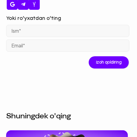
Ism
Ema
Shuningdek o'qing