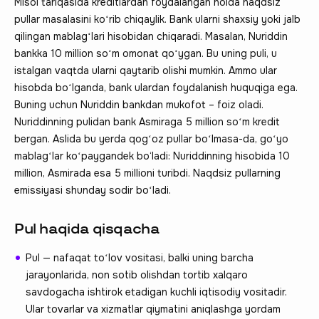
Misol tariqasida kreditlardan foydalangan holda naqdsiz
pullar masalasini koʻrib chiqaylik. Bank ularni shaxsiy yoki jalb
qilingan mablagʻlari hisobidan chiqaradi. Masalan, Nuriddin
bankka 10 million soʻm omonat qoʻygan. Bu uning puli, u
istalgan vaqtda ularni qaytarib olishi mumkin. Ammo ular
hisobda boʻlganda, bank ulardan foydalanish huquqiga ega.
Buning uchun Nuriddin bankdan mukofot – foiz oladi.
Nuriddinning pulidan bank Asmiraga 5 million soʻm kredit
bergan. Aslida bu yerda qogʻoz pullar boʻlmasa-da, goʻyo
mablagʻlar koʻpaygandek bo‘ladi: Nuriddinning hisobida 10
million, Asmirada esa 5 millioni turibdi. Naqdsiz pullarning
emissiyasi shunday sodir boʻladi.
Pul haqida qisqacha
Pul — nafaqat toʻlov vositasi, balki uning barcha
jarayonlarida, non sotib olishdan tortib xalqaro
savdogacha ishtirok etadigan kuchli iqtisodiy vositadir.
Ular tovarlar va xizmatlar qiymatini aniqlashga yordam