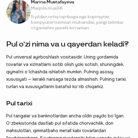
Marina Mustafayeva
Maqola muallifi
5 yildan ortiq tajribaga ega kopirayter,
kompyuter tizimlari muhandisi, yangi bilimlar
o‘rganishni yaxshi ko‘raman
Pul oʻzi nima va u qayerdan keladi?
Pul universal ayirboshlash vositasidir. Uning yordamida
tovarlar va xizmatlarni sotib olish yoki sotish, shuningdek,
qiymatni oʻlchashda ishlatish mumkin. Pulning asosiy
xususiyati — kerakli narsaga tezda almashish. Pulning tarixi,
turlari va xususiyatlarini batafsil koʻrib chiqamiz.
Pul tarixi
Pul tangalar va banknotlardan ancha oldin paydo boʻlgan.
Oʻzbekistonda dastlab pul sifatida chorvachilik, don
mahsulotlari, qimmatbaho metall kabi tovarlardan
foydalanishgan. Savdoning rivojlanishi bilan yanada qulay va