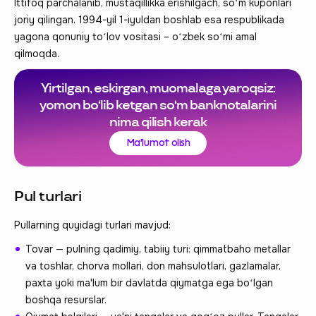
Ittifoq parchalanib, mustaqillikka erishilgach, soʻm kuponlari
joriy qilingan. 1994-yil 1-iyuldan boshlab esa respublikada
yagona qonuniy toʻlov vositasi – oʻzbek soʻmi amal
qilmoqda.
Yirtilgan, eskirgan, muomalaga yaroqsiz:
yomon bo‘lib ketgan so‘m banknotalarini
nima qilish kerak
Ma'lumot olish
Pul turlari
Pullarning quyidagi turlari mavjud:
Tovar — pulning qadimiy, tabiiy turi: qimmatbaho metallar
va toshlar, chorva mollari, don mahsulotlari, gazlamalar,
paxta yoki ma'lum bir davlatda qiymatga ega boʻlgan
boshqa resurslar.