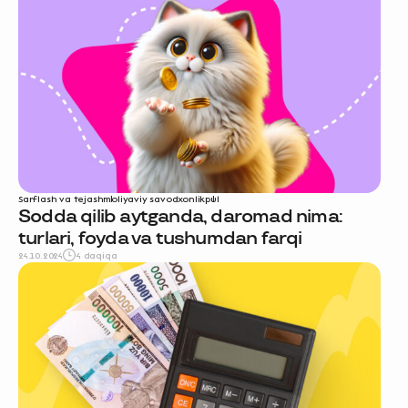
Sarflash va tejash
moliyaviy savodxonlik
pul
Sodda qilib aytganda, daromad nima:
turlari, foyda va tushumdan farqi
24.10.2024
4 daqiqa