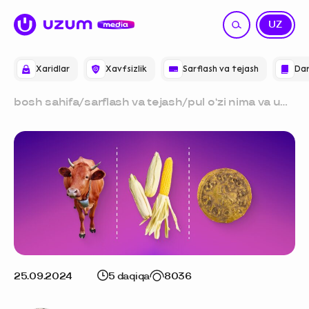
RU
UZ
Xaridlar
Xavfsizlik
Sarflash va tejash
Dar
bosh sahifa
/
sarflash va tejash
/
pul oʻzi nima va u
qayerdan keladi?
25.09.2024
5 daqiqa
8036