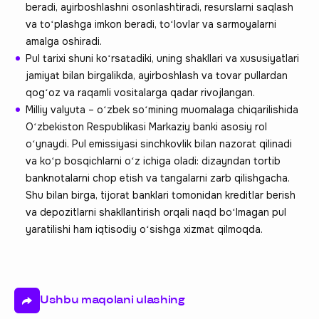
beradi, ayirboshlashni osonlashtiradi, resurslarni saqlash
va toʻplashga imkon beradi, toʻlovlar va sarmoyalarni
amalga oshiradi.
Pul tarixi shuni koʻrsatadiki, uning shakllari va xususiyatlari
jamiyat bilan birgalikda, ayirboshlash va tovar pullardan
qogʻoz va raqamli vositalarga qadar rivojlangan.
Milliy valyuta – oʻzbek soʻmining muomalaga chiqarilishida
Oʻzbekiston Respublikasi Markaziy banki asosiy rol
oʻynaydi. Pul emissiyasi sinchkovlik bilan nazorat qilinadi
va koʻp bosqichlarni oʻz ichiga oladi: dizayndan tortib
banknotalarni chop etish va tangalarni zarb qilishgacha.
Shu bilan birga, tijorat banklari tomonidan kreditlar berish
va depozitlarni shakllantirish orqali naqd boʻlmagan pul
yaratilishi ham iqtisodiy oʻsishga xizmat qilmoqda.
Ushbu maqolani ulashing