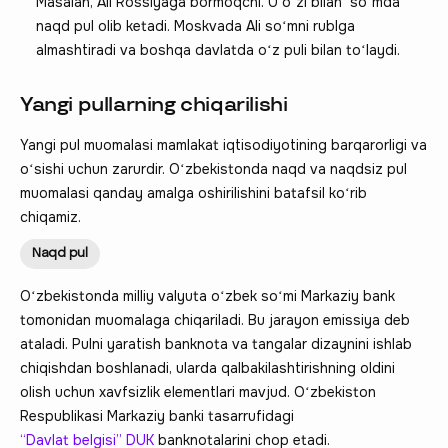
Masalan, Ali Rossiyaga bormoqchi. U oʻzi bilan soʻmda
naqd pul olib ketadi. Moskvada Ali soʻmni rublga
almashtiradi va boshqa davlatda oʻz puli bilan toʻlaydi.
Yangi pullarning chiqarilishi
Yangi pul muomalasi mamlakat iqtisodiyotining barqarorligi va
oʻsishi uchun zarurdir. Oʻzbekistonda naqd va naqdsiz pul
muomalasi qanday amalga oshirilishini batafsil koʻrib
chiqamiz.
Naqd pul
Oʻzbekistonda milliy valyuta oʻzbek soʻmi Markaziy bank
tomonidan muomalaga chiqariladi. Bu jarayon emissiya deb
ataladi. Pulni yaratish banknota va tangalar dizaynini ishlab
chiqishdan boshlanadi, ularda qalbakilashtirishning oldini
olish uchun xavfsizlik elementlari mavjud. Oʻzbekiston
Respublikasi Markaziy banki tasarrufidagi
“Davlat belgisi” DUK
banknotalarini chop etadi.