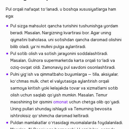
Pul orqali nafaqat toʻlanadi, u boshqa xususiyatlarga ham
ega:
Pul sizga mahsulot qancha turishini tushunishga yordam
beradi. Masalan, Nargizning kvartirasi bor. Agar uning
qiymatini baholasa, uni sotishdan qancha daromad olishini
bilib oladi, yaʻni mulkni pulga aylantiradi.
Pul sotib olish va sotish jarayonini soddalashtiradi.
Masalan, Gulnora supermarketda karta orqali toʻladi va
oziq-ovqat oldi. Zamonaviy pul savdoni osonlashtiradi.
Pulni yigʻish va qimmatbaho buyumlarga — tilla, aksiyalar,
koʻchmas mulk, chet el valyutasiga aylantirish orqali
sarmoya kiritish yoki kelajakda tovar va xizmatlarni sotib
olish uchun saqlab qo‘yish mumkin. Masalan, Temur
maoshining bir qismini
omonat
uchun chetga olib qoʻyadi.
Uning pullari shunday ishlaydi va Temurning bevosita
ishtirokisiz qoʻshimcha daromad keltiradi.
Puldan mamlakatlar oʻrtasidagi muomalalarda foydalaniladi.