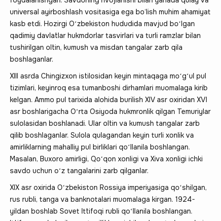
universal ayirboshlash vositasiga ega bo‘lish muhim ahamiyat
kasb etdi. Hozirgi Oʻzbekiston hududida mavjud boʻlgan
qadimiy davlatlar hukmdorlar tasvirlari va turli ramzlar bilan
tushirilgan oltin, kumush va misdan tangalar zarb qila
boshlaganlar.
XIII asrda Chingizxon istilosidan keyin mintaqaga moʻgʻul pul
tizimlari, keyinroq esa tumanboshi dirhamlari muomalaga kirib
kelgan. Ammo pul tarixida alohida burilish ХIV asr oxiridan ХVI
asr boshlarigacha Oʻrta Osiyoda hukmronlik qilgan Temuriylar
sulolasidan boshlanadi. Ular oltin va kumush tangalar zarb
qilib boshlaganlar. Sulola qulagandan keyin turli xonlik va
amirliklarning mahalliy pul birliklari qoʻllanila boshlangan.
Masalan, Buxoro amirligi, Qoʻqon xonligi va Xiva xonligi ichki
savdo uchun oʻz tangalarini zarb qilganlar.
XIX asr oxirida Oʻzbekiston Rossiya imperiyasiga qoʻshilgan,
rus rubli, tanga va banknotalari muomalaga kirgan. 1924-
yildan boshlab Sovet Ittifoqi rubli qoʻllanila boshlangan.