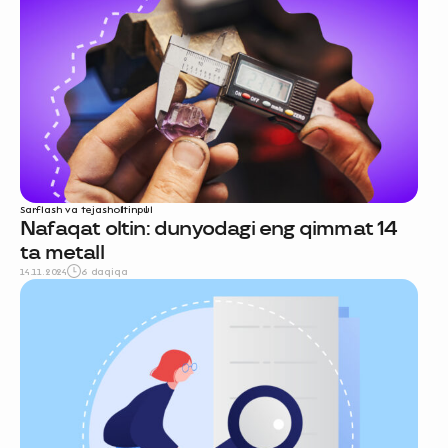
Sarflash va tejash
oltin
pul
Nafaqat oltin: dunyodagi eng qimmat 14
ta metall
14.11.2024
6 daqiqa