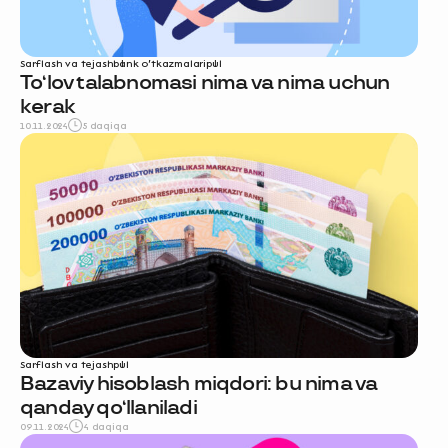
Sarflash va tejash
bank o‘tkazmalari
pul
To‘lov talabnomasi nima va nima uchun
kerak
10.11.2024
5 daqiqa
Sarflash va tejash
pul
Bazaviy hisoblash miqdori: bu nima va
qanday qo‘llaniladi
09.11.2024
4 daqiqa