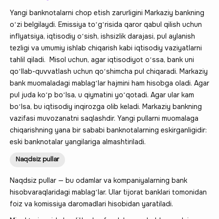
Yangi banknotalarni chop etish zarurligini Markaziy bankning
oʻzi belgilaydi. Emissiya toʻgʻrisida qaror qabul qilish uchun
inflyatsiya, iqtisodiy oʻsish, ishsizlik darajasi, pul aylanish
tezligi va umumiy ishlab chiqarish kabi iqtisodiy vaziyatlarni
tahlil qiladi. Misol uchun, agar iqtisodiyot oʻssa, bank uni
qoʻllab-quvvatlash uchun qoʻshimcha pul chiqaradi. Markaziy
bank muomaladagi mablagʻlar hajmini ham hisobga oladi. Agar
pul juda koʻp boʻlsa, u qiymatini yoʻqotadi. Agar ular kam
boʻlsa, bu iqtisodiy inqirozga olib keladi. Markaziy bankning
vazifasi muvozanatni saqlashdir. Yangi pullarni muomalaga
chiqarishning yana bir sababi banknotalarning eskirganligidir:
eski banknotalar yangilariga almashtiriladi.
Naqdsiz pullar
Naqdsiz pullar — bu odamlar va kompaniyalarning bank
hisobvaraqlaridagi mablagʻlar. Ular tijorat banklari tomonidan
foiz va komissiya daromadlari hisobidan yaratiladi.