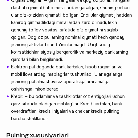
Qiymat belgilari — ya'ni tangalar va qogʻoz pullar. Tangalar
dastlab qimmatbaho metallardan yasalgan, shuning uchun
ular oʻz-oʻzidan qimmatli boʻlgan. Endi ular qiymat jihatidan
kamroq qimmatlikdagi metallardan zarb qilinadi, lekin
qonuniy toʻlov vositasi sifatida oʻz qiymatini saqlab
qolgan. Qogʻoz pullarning nominal qiymati hech qanday
jismoniy aktivlar bilan ta'minlanmaydi. U iqtisodiy
koʻrsatkichlar, siyosiy barqarorlik va markaziy banklarning
qarorlari bilan belgilanadi.
Elektron pul deganda bank kartalari, hisob raqamlari va
mobil ilovalardagi mablagʻlar tushuniladi. Ular egalariga
jismoniy pul almashuvisiz operatsiyalarni amalga
oshirishga imkon beradi.
Kredit — bu odamlar va tashkilotlar oʻz ehtiyojlari uchun
qarz sifatida oladigan mablagʻlar. Kredit kartalari, bank
overdraftlari, kredit liniyalari va cheklar kredit pulining
barcha shakllaridir.
Pulning xususiyatlari