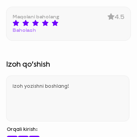
4.5
Maqolani baholang
Baholash
Izoh qo‘shish
Orqali kirish