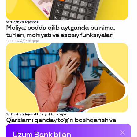
Sarflash va tejash
pul
Moliya: sodda qilib aytganda bu nima,
turlari, mohiyati va asosiy funksiyalari
10.10.2024
7 daqiqa
Sarflash va tejash
Tahririyat tanlovi
pul
Qarzlarni qanday to‘g‘ri boshqarish va
ulardan tezroq qutulish bo‘yicha
Uzum Bank bilan
ko‘rsatmalar