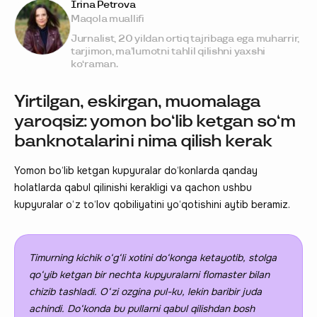
Irina Petrova
Maqola muallifi
Jurnalist, 20 yildan ortiq tajribaga ega muharrir,
tarjimon, ma’lumotni tahlil qilishni yaxshi
ko‘raman.
Yirtilgan, eskirgan, muomalaga
yaroqsiz: yomon bo‘lib ketgan so‘m
banknotalarini nima qilish kerak
Yomon bo‘lib ketgan kupyuralar do‘konlarda qanday
holatlarda qabul qilinishi kerakligi va qachon ushbu
kupyuralar o‘z to‘lov qobiliyatini yo‘qotishini aytib beramiz.
Timurning kichik o‘g‘li xotini do‘konga ketayotib, stolga
qo‘yib ketgan bir nechta kupyuralarni flomaster bilan
chizib tashladi.
O‘zi ozgina pul-ku, lekin baribir juda
achindi
. Do‘konda bu pullarni qabul qilishdan bosh