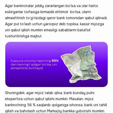
Agar banknotalar jiddiy zararlangan bo‘lsa va ular hatto
eskirganlar toifasiga kirmaslik ehtimoli bo‘lsa, ularni
almashtirish to‘g‘risidagi qaror bank tomonidan qabul qilinadi.
Agar pul to‘lash uchun yaroqsiz deb topilsa, kassir mijozga
uni qabul qilish mumkin emasligi sabablarini batafsil
tushuntirishga majbur.
Shuningdek, agar mijoz talab qilsa, bank bunday pulni
ekspertiza uchun qabul qilishi mumkin. Masalan, mijoz
banknotning 56 % saqlanib qolganiga ishonsa, bank uni tahlil
qilish va baholash uchun Markaziy bankka yuborishi mumkin.