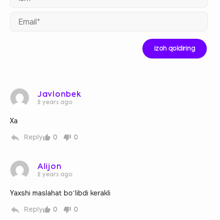
Ema
Javlonbek
2 years ago
Xa
Reply
0
0
Alijon
2 years ago
Yaxshi maslahat boʻlibdi kerakli
Reply
0
0