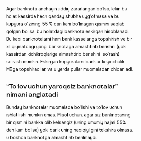
Agar banknota anchayin jiddiy zararlangan bo‘lsa, lekin bu
holat kassirda hech qanday shubha uyg‘otmasa va bu
kupyura o‘zining 55 % dan kam bo‘lmagan qismini saqlab
qolgan bo‘lsa, bu holatdagi banknota eskirgan hisoblanadi.
Bu kabi banknotalarni ham bank kassalariga topshirish va bir
xil qiymatdagi yangi banknotaga almashtirib berishni (yoki
kassirdan kichikroqlariga almashtirib berishini so‘rash)
so‘rash mumkin. Eskirgan kupyuralarni banklar keyinchalik
MBga topshiradilar, va u yerda pullar muomaladan chiqariladi.
“To‘lov uchun yaroqsiz banknotalar”
nimani anglatadi
Bunday banknotalar muomalada bo‘lishi va to‘lov uchun
ishlatilishi mumkin emas. Misol uchun, agar siz banknotaning
bir qismini bankka olib kelsangiz (uning umumiy hajmi 55%
dan kam bo‘lsa) yoki bank uning haqiqiyligini tekshira olmasa,
u boshqa banknotga almashtirib berilmaydi.