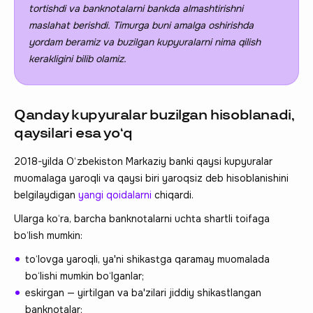
tortishdi va banknotalarni bankda almashtirishni
maslahat berishdi. Timur
ga buni amalga oshirishda
yordam beramiz va
buzilgan kupyuralarni
nima qilish
kerakligini bilib olamiz.
Qanday kupyuralar buzilgan hisoblanadi,
qaysilari esa yo‘q
2018-yilda O‘zbekiston Markaziy banki qaysi kupyuralar
muomalaga yaroqli va qaysi biri yaroqsiz deb hisoblanishini
belgilaydigan
yangi qoidalarni
chiqardi.
Ularga ko‘ra, barcha banknotalarni uchta shartli toifaga
bo‘lish mumkin:
to‘lovga yaroqli, ya'ni shikastga qaramay muomalada
bo‘lishi mumkin bo‘lganlar;
eskirgan — yirtilgan va ba'zilari jiddiy shikastlangan
banknotalar;