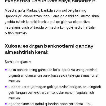
Ekspertiza uchun komissiya olinadimi?
Albatta, yo‘q. Markaziy bankda so‘m pul belgilarining
“yaroqliligi” ekspertizasi bepul amalga oshiriladi. Ammo shuni
yodda tutish kerakki, bankka pul qo‘yish va ekspertiza
natijalarini olish o‘rtasida bir necha kun yoki hatto haftalar
o‘tishi mumkin.
Xulosa: eskirgan banknotlarni qanday
almashtirish kerak
Sarhisob qilamiz:
so‘m banknotining yarmidan ko‘pi qolsa va uning nominal
qiymati aniqlansa, uni bank kassasida tekinga almashtirish
mumkin;
u qadar zarar yetmagan yoki yozuvlari bo‘lgan, shuningdek
yelimlangan banknotlardan to‘lovlar uchun foydalanish
mumkin;
agar banknotani qabul qilishdan bosh tortishsa — bu