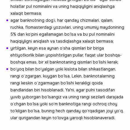
holatlar pul nominalini va uning haqiqiyligini aniqlashga
xalaqit bermasa;
agar banknotning dog‘i, har qanday chizmalari, qalam,
ruchka, flomasterdagi yozuvlari, uning umumiy maydonining
5% dan ko‘pini egallamagan bo‘lsa va bu pul nominalini
haqiqiyligni aniqlash va tasdiqlashga xalaqit bermasa;
yirtilgan, keyin esa aynan o‘sha qismlari bir biriga
ehtiyotkorlik bilan yopishtirilgan pullar, faqat ular boshqa-
boshqa emas, bir xil banknotaning qismlari bo‘lishi kerak;
bo‘yoq bilan bo‘yalgan yoki kislota bilan shikastlangan,
rangi o‘zgargan, kuygan bo‘lsa. Lekin, banknotalarning
rangi keskin o‘zgarmagan bo‘lishi kerakligi qoida
bandlaridan biri hisoblanadi. Ya'ni, agar pulni tasodifan
yuvib yuborgan bo‘lsangiz va uning rangi sezilarli darajada
o‘chgan bo‘lsa yoki so‘m banknotiga rangi ochroq choy
to‘kilgan bo‘lsa, buning hech qanday qo‘rqadigan joyi yo‘q,
ular qurigandan keyin to‘lovga yaroqli hisoblanaveradi.