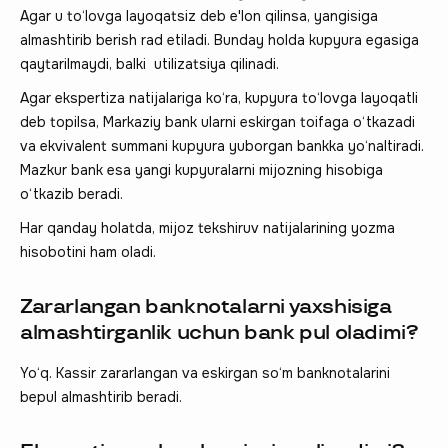
Agar u to‘lovga layoqatsiz deb e'lon qilinsa, yangisiga
almashtirib berish rad etiladi. Bunday holda kupyura egasiga
qaytarilmaydi, balki utilizatsiya qilinadi.
Agar ekspertiza natijalariga ko‘ra, kupyura to‘lovga layoqatli
deb topilsa, Markaziy bank ularni eskirgan toifaga o‘tkazadi
va ekvivalent summani kupyura yuborgan bankka yo‘naltiradi.
Mazkur bank esa yangi kupyuralarni mijozning hisobiga
o‘tkazib beradi.
Har qanday holatda, mijoz tekshiruv natijalarining yozma
hisobotini ham oladi.
Zararlangan banknotalarni yaxshisiga
almashtirganlik uchun bank pul oladimi?
Yo‘q. Kassir zararlangan va eskirgan so‘m banknotalarini
bepul almashtirib beradi.