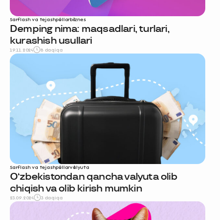
Sarflash va tejash
pullar
biznes
Demping nima: maqsadlari, turlari,
kurashish usullari
19.11.2024
8 daqiqa
Sarflash va tejash
pullar
valyuta
O‘zbekistondan qancha valyuta olib
chiqish va olib kirish mumkin
23.09.2024
3 daqiqa