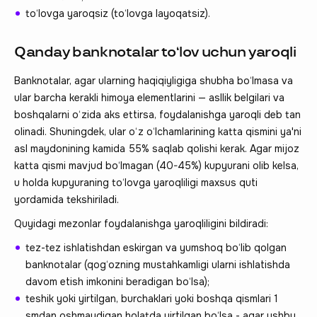
to‘lovga yaroqsiz (to‘lovga layoqatsiz).
Qanday banknotalar to‘lov uchun yaroqli
Banknotalar, agar ularning haqiqiyligiga shubha bo‘lmasa va
ular barcha kerakli himoya elementlarini — asllik belgilari va
boshqalarni o‘zida aks ettirsa, foydalanishga yaroqli deb tan
olinadi. Shuningdek, ular o‘z o‘lchamlarining katta qismini ya'ni
asl maydonining kamida 55% saqlab qolishi kerak. Agar mijoz
katta qismi mavjud bo‘lmagan (40-45%) kupyurani olib kelsa,
u holda kupyuraning to‘lovga yaroqliligi maxsus quti
yordamida tekshiriladi.
Quyidagi mezonlar foydalanishga yaroqliligini bildiradi:
tez-tez ishlatishdan eskirgan va yumshoq bo‘lib qolgan
banknotalar (qog‘ozning mustahkamligi ularni ishlatishda
davom etish imkonini beradigan bo‘lsa);
teshik yoki yirtilgan, burchaklari yoki boshqa qismlari 1
smdan oshmaydigan holatda yirtilgan bo‘lsa - agar ushbu