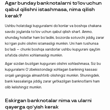
Agar bunday banknotalarni to‘lov uchun
qabul qilishni istashmasa, nima qilish
kerak?
Ushbu holatdagi kupyuralarni do‘konlar va boshqa chakana
savdo joylarida to‘lov uchun qabul qilish shart. Ammo,
shunday holatlar ham bo‘ladiki, bozorda sotuvchi jiddiy zarar
ko‘rgan pulni olishni istamasligi mumkin. Uni ham tushunsa
bo‘ladi — chunki boshqa xaridorlar ushbu kupyurani qaytim
sifatida olishni xohlamasligi mumkin.
Agar sizdan buzilgan kupyurani olishni xohlashmasa, Siz bu
kupyuralarni O‘zbekistondagi xohlagan bankning kassasi
orqali yangisiga almashtirib olishingiz mumkin. Shuningdek,
bank kassalariga jiddiy zarar yetkazilgan banknotlarni ham
olib kelishingiz mumkin.
Eskirgan banknotalar nima va ularni
qayerga qo‘yish kerak