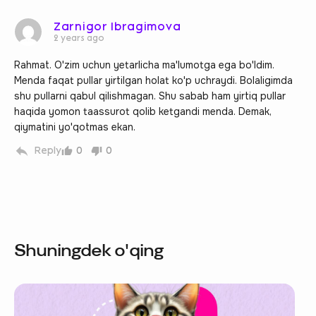
Zarnigor Ibragimova
2 years ago
Rahmat. O'zim uchun yetarlicha ma'lumotga ega bo'ldim.
Menda faqat pullar yirtilgan holat ko'p uchraydi. Bolaligimda
shu pullarni qabul qilishmagan. Shu sabab ham yirtiq pullar
haqida yomon taassurot qolib ketgandi menda. Demak,
qiymatini yo'qotmas ekan.
Reply
0
0
Shuningdek o'qing