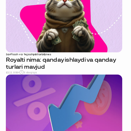
Sarflash va tejash
pullar
biznes
Royalti nima: qanday ishlaydi va qanday
turlari mavjud
23.11.2024
5 daqiqa