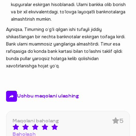
kupyuralar eskirgan hisoblanadi. Ularni bankka olib borish
va bir xil ekvivalentdagi, to‘lovga layoqatli banknotalarga
almashtirish mumkin.
Ayniqsa, Timurning o‘g‘li qilgan ishi tufayli jiddiy
shikastlangan bir nechta banknotalar eskirgan toifaga kirdi.
Bank ularni muammosiz yangilariga almashtirdi. Timur esa
rafiqasiga do‘konda bank kartasi bilan to‘lashni taklif qildi:
bunda pullar yaroqsiz holatga kelib qolishidan
xavotirlanishga hojat yo‘q.
Ushbu maqolani ulashing
5
Maqolani baholang
Baholash