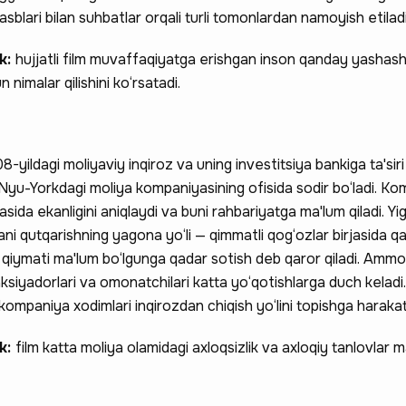
blari bilan suhbatlar orqali turli tomonlardan namoyish etiladi
ak:
hujjatli film muvaffaqiyatga erishgan inson qanday yashash
nimalar qilishini ko‘rsatadi.
8-yildagi moliyaviy inqiroz va uning investitsiya bankiga ta'sir
i Nyu-Yorkdagi moliya kompaniyasining ofisida sodir bo‘ladi. K
fasida ekanligini aniqlaydi va buni rahbariyatga ma'lum qiladi. Yig
i qutqarishning yagona yo‘li — qimmatli qog‘ozlar birjasida q
y qiymati ma'lum bo‘lgunga qadar sotish deb qaror qiladi. Ammo
aksiyadorlari va omonatchilari katta yo‘qotishlarga duch keladi.
 kompaniya xodimlari inqirozdan chiqish yo‘lini topishga harakat 
ak:
film katta moliya olamidagi axloqsizlik va axloqiy tanlovlar 