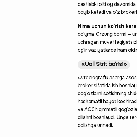
dastlabki olti oy davomida
boyib ketadi va o‘z broker
Nima uchun ko‘rish ker
qo‘yma. Orzung bormi — uni 
uchragan muvaffaqiyatsizli
og‘ir vaziyatlarda ham old
«Uoll Strit bo‘risi»
Ravnaqimizga
Avtobiografik asarga asosla
broker sifatida ish boshlay
so‘rovnomad
qog‘ozlarni sotishning shid
boshlash
hashamatli hayot kechiradi,
va AQSh qimmatli qog‘ozlar 
qilishni boshlaydi. Unga te
qolishga urinadi.