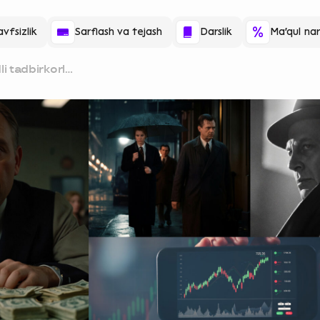
vfsizlik
Sarflash va tejash
Darslik
Ma'qul nar
i tadbirkorlar
film