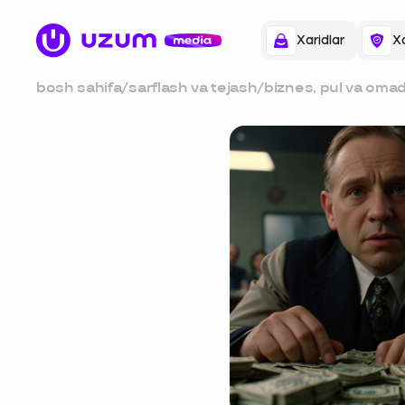
Xaridlar
Xa
bosh sahifa
/
sarflash va tejash
/
biznes, pul va omadl
haqidagi top-20 ta 