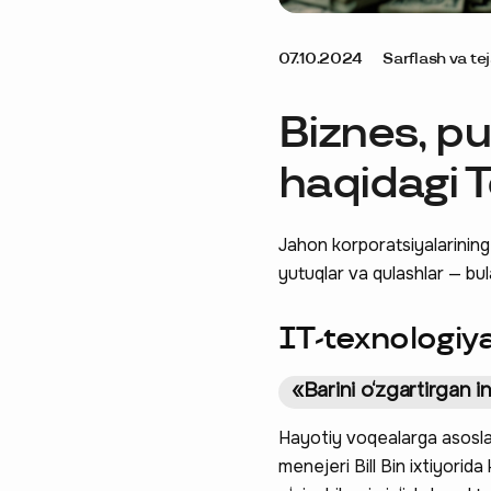
07.10.2024
Sarflash va te
Biznes, pu
haqidagi T
Jahon korporatsiyalarining qu
yutuqlar va qulashlar — bul
IT-texnologiya
«Barini o‘zgartirgan 
Hayotiy voqealarga asoslan
menejeri Bill Bin ixtiyorida