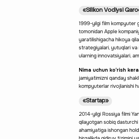
«Silikon Vodiysi Qaro
1999-yilgi film kompyuter g
tomonidan Apple kompaniya
yaratilishigacha hikoya qil
strategiyalari, yutuqlari va
ularning innovatsiyalari, a
Nima uchun ko‘rish ker
jamiyatimizni qanday shakll
kompyuterlar rivojlanishi ha
«Startap»
2014-yilgi Rossiya filmi Ya
qilayotgan sobiq dasturchi 
ahamiyatiga ishongan holda,
birgalikda qidiruv tizimini y