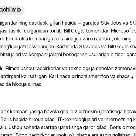
qchilari»
igantlarining dastlabki yillari haqida — garajda Stiv Jobs va S
si tashkil etilganidan tortib, Bill Geyts tomonidan Microsof
adi. Filmda ikki kompaniya o‘rtasidagi o‘zaro raqobat, ularning
 mag‘lubiyati tasvirlangan. Kartinada Stiv Jobs va Bill Geyts sha
mbitsiyalari va kompaniyalarni boshqarish usullariga e'tibor qara
ak:
Filmda ushbu tadbirkorlar va texnologiya daholari zamonav
antirgani ko‘rsatilgan. Kartinada birinchi smartfon va shaxsiy
qida hikoya qilinadi.
ndex kompaniyasiga havola qilib, o‘z biznesini yaratishga hara
Boris haqida hikoya qiladi. IT-texnologiyalari va internetning 
 u ushbu sohada startap yaratishga qaror qiladi. Boris o‘rtoqla
aratadi. Biroq, tadbirkorlar jinoiy o‘yinlarga aralashib qolishadi: 