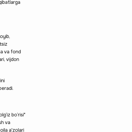
qibatlarga
oyib,
tsiz
na va fond
ri, vijdon
ini
beradi.
g‘iz bo‘risi"
sh va
ila a'zolari