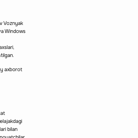
tiv Voznyak
t va Windows
xslari,
tilgan.
iy axborot
kat
kelajakdagi
ri bilan
jinoyatchilar