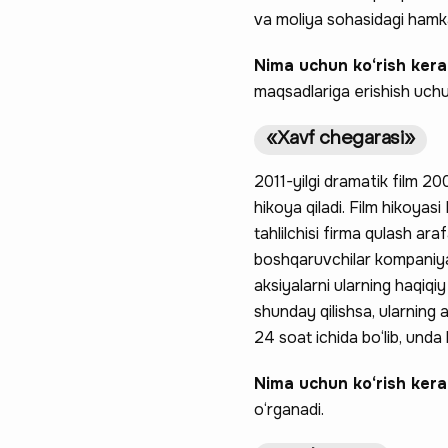
va moliya sohasidagi hamkas
Nima uchun ko‘rish ker
maqsadlariga erishish uchun 
«Xavf chegarasi»
2011-yilgi dramatik film 200
hikoya qiladi. Film hikoyas
tahlilchisi firma qulash ara
boshqaruvchilar kompaniyan
aksiyalarni ularning haqiqi
shunday qilishsa, ularning 
24 soat ichida bo‘lib, unda
Nima uchun ko‘rish ker
o‘rganadi.