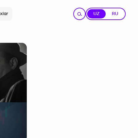
xlar
UZ
RU