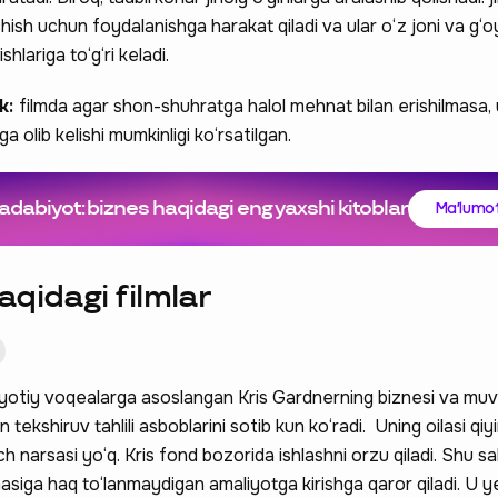
hish uchun foydalanishga harakat qiladi va ular o‘z joni va g‘o
hlariga to‘g‘ri keladi.
ak:
filmda agar shon-shuhratga halol mehnat bilan erishilmasa, 
a olib kelishi mumkinligi ko‘rsatilgan.
adabiyot: biznes haqidagi eng yaxshi kitoblar
Ma'lumot
qidagi filmlar
ayotiy voqealarga asoslangan Kris Gardnerning biznesi va muv
ekshiruv tahlili asboblarini sotib kun ko‘radi. Uning oilasi qi
 narsasi yo‘q. Kris fond bozorida ishlashni orzu qiladi. Shu sab
irmasiga haq to‘lanmaydigan amaliyotga kirishga qaror qiladi. U 