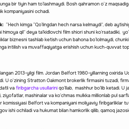
 unga bir tiyin ham to‘lashmaydi. Bosh qahramon o‘z maqsadiga
lik kompaniyasini ochadi.
ak:
“Hech kimga “Qo‘lingdan hech narsa kelmaydi”, deb aytishig
himoya qil” deya ta'kidlovchi film shiori shuni ko‘rsatadiki, yo
klar biznesni tashlab ketish uchun bahona bo‘lolmaydi, chunk
inga intilish va muvaffaqiyatga erishish uchun kuch-quvvat to
 hissa qo'shing —
ngan 2013-yilgi film. Jordan Belfort 1980-yillarning oxirida Uo
di. U o‘zining Stratton Oakmont brokerlik firmasini tuzadi, fir
a qatnashing ❤️
datli va
firibgarcha usullarini
qo‘llab, mashhur bo‘lib ketadi. U j
 ziyofatlar, mashinalar va ko‘chmas mulkka millionlab pul sarf
komissiyasi Belfort va kompaniyani moliyaviy firibgarliklar tuf
rgov ishi ochiladi va hukumat bilan hamkorlik qilib, qamoq jazos