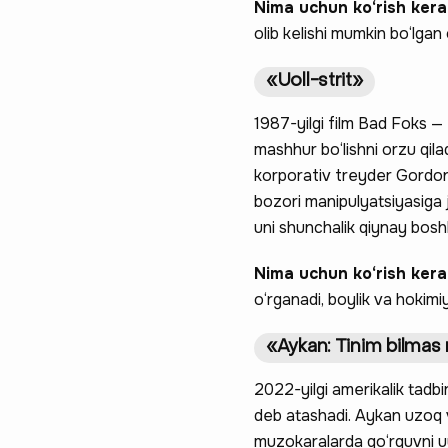
Nima uchun ko‘rish ker
olib kelishi mumkin bo‘lgan 
«Uoll-strit»
1987-yilgi film Bad Foks —
mashhur bo‘lishni orzu qila
korporativ treyder Gordon 
bozori manipulyatsiyasiga j
uni shunchalik qiynay boshl
Nima uchun ko‘rish ker
o‘rganadi, boylik va hokimi
«Aykan: Tinim bilmas 
2022-yilgi amerikalik tadbir
deb atashadi. Aykan uzoq v
muzokaralarda qo‘rquvni uyg