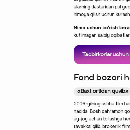
ularning dasturidan pul yec
himoya qilish uchun kurashis
Nima uchun ko‘rish ker
kutilmagan salbiy oqibatlarg
Tadbirkorlar uchun 
Fond bozori ha
«Baxt ortidan quvib»
2006-yilning ushbu film h
haqida. Bosh qahramon qon t
uy-joy uchun to‘lashga hech
tavakkal qilib, brokerlik f