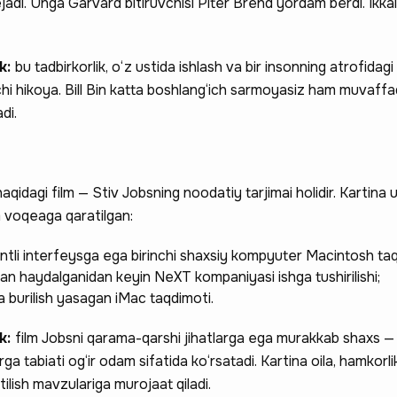
tejadi. Unga Garvard bitiruvchisi Piter Brend yordam berdi. Ikka
ak:
bu tadbirkorlik, o‘z ustida ishlash va bir insonning atrofidag
vchi hikoya. Bill Bin katta boshlang‘ich sarmoyasiz ham muvaff
di.
aqidagi film — Stiv Jobsning noodatiy tarjimai holidir. Kartina 
 voqeaga qaratilgan:
entli interfeysga ega birinchi shaxsiy kompyuter Macintosh taq
dan haydalganidan keyin NeXT kompaniyasi ishga tushirilishi;
da burilish yasagan iMac taqdimoti.
ak:
film Jobsni qarama-qarshi jihatlarga ega murakkab shaxs 
irga tabiati og‘ir odam sifatida ko‘rsatadi. Kartina oila, hamkorli
ilish mavzulariga murojaat qiladi.