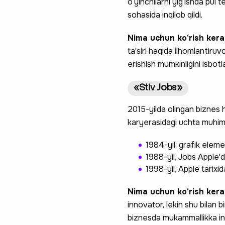
o‘yinchilarni yig‘ishda pul 
sohasida inqilob qildi.
Nima uchun ko‘rish ker
ta'siri haqida ilhomlantiru
erishish mumkinligini isbotla
«Stiv Jobs»
2015-yilda olingan biznes h
karyerasidagi uchta muhim
1984-yil, grafik elem
1988-yil, Jobs Apple'
1998-yil, Apple tarixi
Nima uchun ko‘rish ker
innovator, lekin shu bilan b
biznesda mukammallikka int