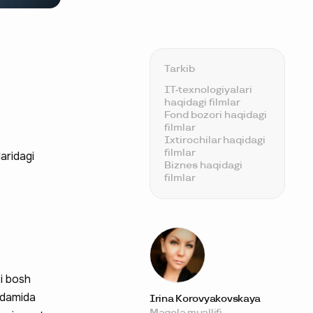
Tarkib
IT-texnologiyalari
haqidagi filmlar
Fond bozori haqidagi
filmlar
Ixtirochilar haqidagi
filmlar
laridagi
Biznes haqidagi
filmlar
i bosh
ordamida
Irina Korovyakovskaya
Maqola muallifi