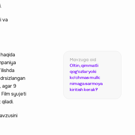
.
i va
i haqida
ompaniya
Oltin, qimmatli
‘ilishda
qog‘ozlar yoki
adrsizlangan
ko‘chmas mulk:
nimaga sarmoya
, agar 9
kiritish kerak?
 Film syujeti
qiladi.
mavzusini