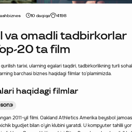
jash
biznes
10 daqiqa
4198
l va omadli tadbirkorlar
op-20 ta film
rilish tarixi, ularning egalari taqdiri, tadbirkorlikning turli soha
arning barchasi biznes haqidagi filmlar to‘plamimizda.
lari haqidagi filmlar
inson»
gan 2011-yil filmi. Oakland Athletics Amerika beysbol jamoas
 kichik byudjet bilan o‘yin klubini yaratdi. U kompyuter tahlili y