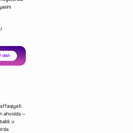
yasini
u
 olish
affaqiyati
yin ahvolda —
abli, u
yerda