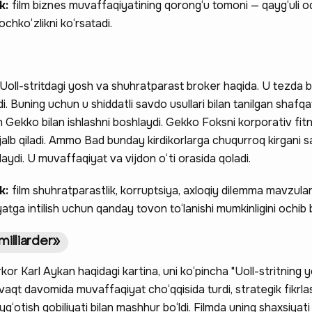
ak:
film biznes muvaffaqiyatining qorong‘u tomoni — qayg‘uli o
ochko‘zlikni ko‘rsatadi.
 Uoll-stritdagi yosh va shuhratparast broker haqida. U tezda b
di. Buning uchun u shiddatli savdo usullari bilan tanilgan shafqa
Gekko bilan ishlashni boshlaydi. Gekko Foksni korporativ fit
alb qiladi. Ammo Bad bunday kirdikorlarga chuqurroq kirgani sa
aydi. U muvaffaqiyat va vijdon o‘ti orasida qoladi.
ak:
film shuhratparastlik, korruptsiya, axloqiy dilemma mavzular
yatga intilish uchun qanday tovon to‘lanishi mumkinligini ochib 
milliarder»
kor Karl Aykan haqidagi kartina, uni ko‘pincha "Uoll-stritning yol
aqt davomida muvaffaqiyat cho‘qqisida turdi, strategik fikrla
‘otish qobiliyati bilan mashhur bo‘ldi. Filmda uning shaxsiyati o