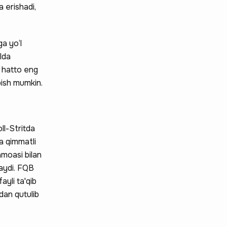
 erishadi,
a yo‘l
‘lda
i hatto eng
pish mumkin.
ll-Stritda
ma qimmatli
amoasi bilan
laydi. FQB
ayli ta'qib
idan qutulib