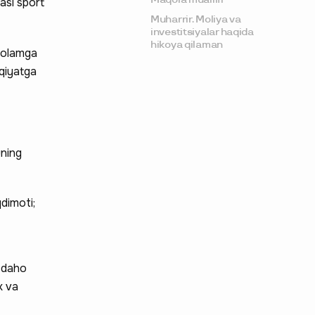
lasi sport
Muharrir. Moliya va
investitsiyalar haqida
hikoya qilaman
i olamga
aqiyatga
uning
dimoti;
— daho
k va