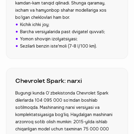
kamdan-kam tanqid qilinadi. Shunga qaramay,
ixcham va hamyonbop shahar modellariga xos
bo‘lgan cheklovlari ham bor.
Kichik ichki joy;
Barcha versiyalarida past dvigatel quvvati;
Yomon shovqin izolyatsiyasi;
Sezilarli benzin iste'moli (7-8 l/100 km).
Chevrolet Spark: narxi
Bugungi kunda O‘zbekistonda Chevrolet Spark
dilerlarda 104 095 000 so‘mdan boshlab
sotilmoqda. Mashinaning narxi versiyasi va
komplektatsiyasiga bog‘liq. Haydalgan mashinani
arzonroq sotib olish mumkin: 2015-yilda ishlab
chiqarilgan model uchun taxminan 75 000 000