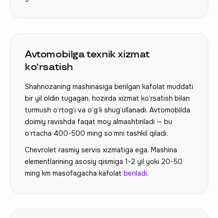
Avtomobilga texnik xizmat
ko‘rsatish
Shahnozaning mashinasiga berilgan kafolat muddati
bir yil oldin tugagan, hozirda xizmat ko‘rsatish bilan
turmush o‘rtog‘i va o‘g‘li shug‘ullanadi. Avtomobilda
doimiy ravishda faqat moy almashtiriladi — bu
o‘rtacha 400-500 ming so‘mni tashkil qiladi.
Chevrolet rasmiy servis xizmatiga ega. Mashina
elementlarining asosiy qismiga 1-2 yil yoki 20-50
ming km masofagacha kafolat
beriladi
.