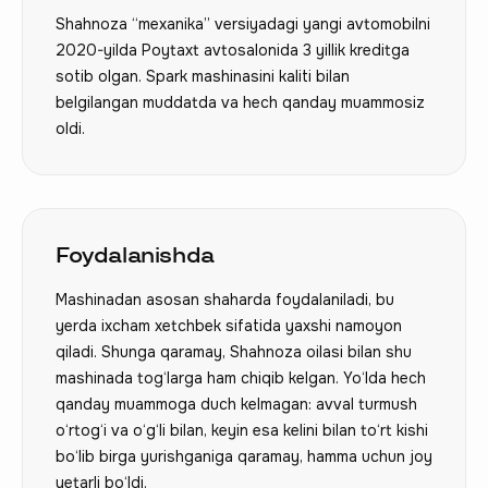
Shahnoza “mexanika” versiyadagi yangi avtomobilni
2020-yilda Poytaxt avtosalonida 3 yillik kreditga
sotib olgan. Spark mashinasini kaliti bilan
belgilangan muddatda va hech qanday muammosiz
oldi.
Foydalanishda
Mashinadan asosan shaharda foydalaniladi, bu
yerda ixcham xetchbek sifatida yaxshi namoyon
qiladi. Shunga qaramay, Shahnoza oilasi bilan shu
mashinada tog‘larga ham chiqib kelgan. Yo‘lda hech
qanday muammoga duch kelmagan: avval turmush
o‘rtog‘i va o‘g‘li bilan, keyin esa kelini bilan to‘rt kishi
bo‘lib birga yurishganiga qaramay, hamma uchun joy
yetarli bo‘ldi.