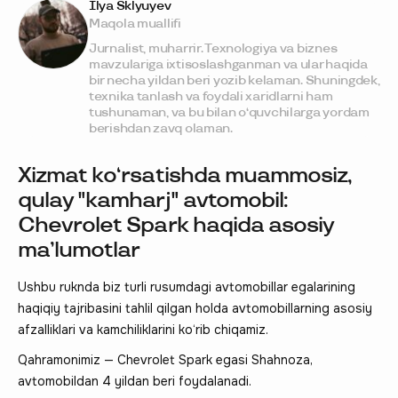
Ilya Sklyuyev
Maqola muallifi
Jurnalist, muharrir. Texnologiya va biznes
mavzulariga ixtisoslashganman va ular haqida
bir necha yildan beri yozib kelaman. Shuningdek,
texnika tanlash va foydali xaridlarni ham
tushunaman, va bu bilan o‘quvchilarga yordam
berishdan zavq olaman.
Xizmat ko‘rsatishda muammosiz,
qulay "kamharj" avtomobil:
Chevrolet Spark haqida asosiy
ma’lumotlar
Ushbu ruknda biz turli rusumdagi avtomobillar egalarining
haqiqiy tajribasini tahlil qilgan holda avtomobillarning asosiy
afzalliklari va kamchiliklarini ko‘rib chiqamiz.
Qahramonimiz — Chevrolet Spark egasi Shahnoza,
avtomobildan 4 yildan beri foydalanadi.