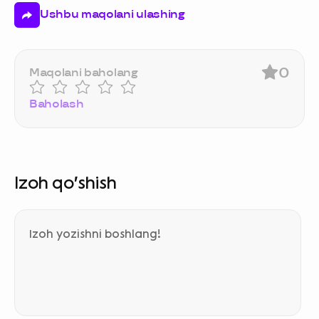
Ushbu maqolani ulashing
0
Maqolani baholang
Baholash
Izoh qo‘shish