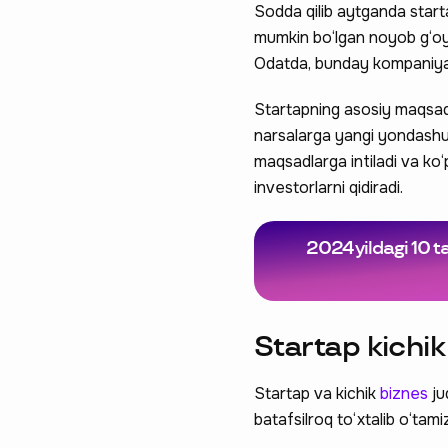
Sodda qilib aytganda starta
mumkin bo‘lgan noyob g‘oya
Odatda, bunday kompaniyalar
Startapning asosiy maqsadi 
narsalarga yangi yondashuv 
maqsadlarga intiladi va ko
investorlarni qidiradi.
2024 yildagi 10 ta
Startap kichi
Startap va kichik
biznes
ju
batafsilroq to‘xtalib o‘tami