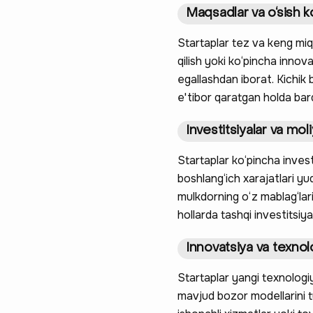
Maqsadlar va o‘sish k
Startaplar tez va keng miq
qilish yoki ko‘pincha innov
egallashdan iborat. Kichik
e'tibor qaratgan holda bar
Investitsiyalar va moli
Startaplar ko‘pincha invest
boshlang‘ich xarajatlari yu
mulkdorning o‘z mablag‘lari
hollarda tashqi investitsiyala
Innovatsiya va texnol
Startaplar yangi texnologiy
mavjud bozor modellarini t