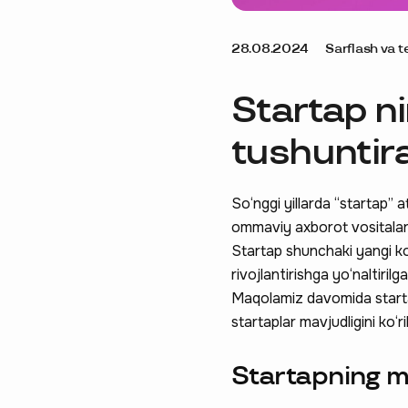
28.08.2024
Sarflash va t
Startap ni
tushuntira
So‘nggi yillarda “startap” 
ommaviy axborot vositalari
Startap shunchaki yangi k
rivojlantirishga yo‘naltirilga
Maqolamiz davomida startap
startaplar mavjudligini ko
Startapning m