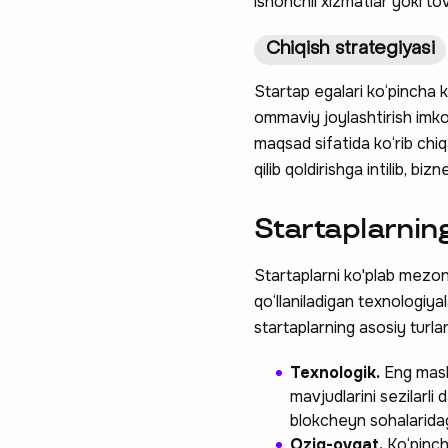
ishonchli xizmatlar yoki to
Chiqish strategiyasi
Startap egalari ko‘pincha k
ommaviy joylashtirish imko
maqsad sifatida ko‘rib chiq
qilib qoldirishga intilib, biz
Startaplarnin
Startaplarni ko'plab mezon
qo‘llaniladigan texnologiya
startaplarning asosiy turlar
Texnologik.
Eng mashh
mavjudlarini sezilarli 
blokcheyn sohalaridag
Oziq-ovqat.
Ko‘pinch