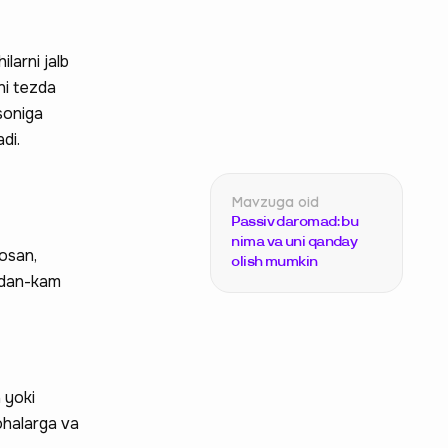
larni jalb
ni tezda
soniga
di.
Passiv daromad: bu
nima va uni qanday
sosan,
olish mumkin
amdan-kam
 yoki
ohalarga va