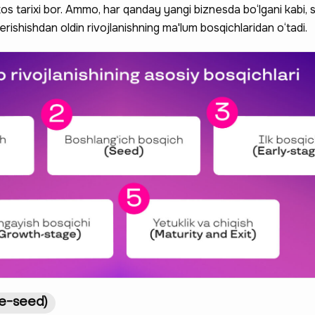
xos tarixi bor. Ammo, har qanday yangi biznesda bo‘lgani kabi,
ishishdan oldin rivojlanishning ma'lum bosqichlaridan o‘tadi.
re-seed)