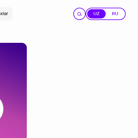
xlar
UZ
RU