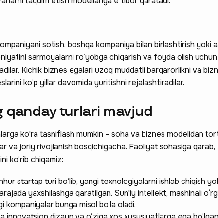
varlarni taqdim etish modellariga e'tibor qaratadi.
ompaniyani sotish, boshqa kompaniya bilan birlashtirish yoki a
niyatini sarmoyalarni ro‘yobga chiqarish va foyda olish uchun
adilar. Kichik biznes egalari uzoq muddatli barqarorlikni va bi
neslarini ko‘p yillar davomida yuritishni rejalashtiradilar.
g qanday turlari mavjud
larga ko'ra tasniflash mumkin – soha va biznes modelidan tort
lar va joriy rivojlanish bosqichigacha. Faoliyat sohasiga qarab,
ini ko‘rib chiqamiz:
ur startap turi bo‘lib, yangi texnologiyalarni ishlab chiqish yo
darajada yaxshilashga qaratilgan. Sun'iy intellekt, mashinali o‘rg
i kompaniyalar bunga misol bo‘la oladi.
a innovatsion dizayn va o‘ziga xos xususiyatlarga ega bo‘lg