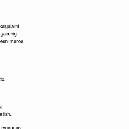
ksiyalarni
 yakuniy
znesni meros
ib,
ki
atish,
an muayyan