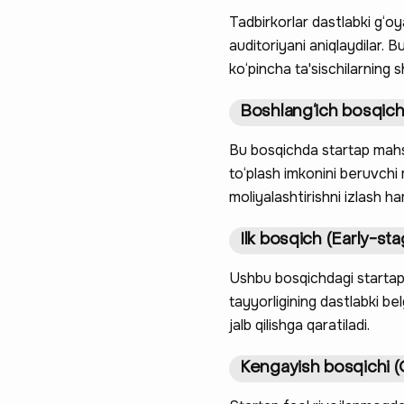
Tadbirkorlar dastlabki g‘oy
auditoriyani aniqlaydilar. B
ko‘pincha ta'sischilarning sh
Boshlang‘ich bosqich
Bu bosqichda startap mahsu
to‘plash imkonini beruvchi 
moliyalashtirishni izlash h
Ilk bosqich (Early-sta
Ushbu bosqichdagi startapl
tayyorligining dastlabki bel
jalb qilishga qaratiladi.
Kengayish bosqichi 