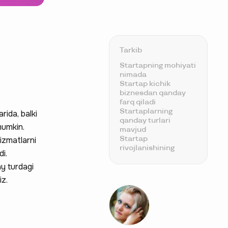
Tarkib
Startapning mohiyati
nimada
Startap kichik
biznesdan qanday
farq qiladi
Startaplarning
rida, balki
qanday turlari
mumkin.
mavjud
Startap
izmatlarni
rivojlanishining
di.
asosiy bosqichlari
ay turdagi
So'nggi yillardagi
muvaffaqiyatli
iz.
startaplar