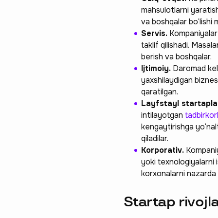
mahsulotlarni yaratis
va boshqalar bo‘lishi 
Servis.
Kompaniyalar 
taklif qilishadi. Masal
berish va boshqalar.
Ijtimoiy.
Daromad kelti
yaxshilaydigan biznes 
qaratilgan.
Layfstayl startapla
intilayotgan
tadbirkor
Ravnaqimizga
kengaytirishga yo‘nalt
so‘rovnomad
qiladilar.
Korporativ.
Kompaniya
boshlash
yoki texnologiyalarni 
korxonalarni nazarda 
Startap rivojl