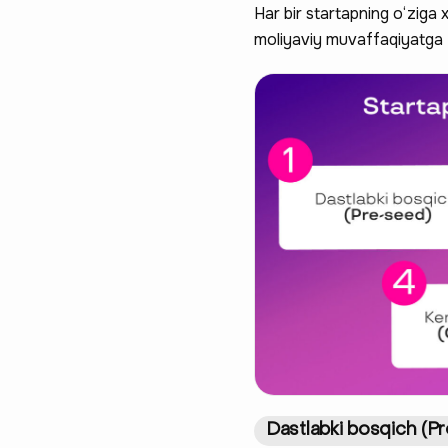
Har bir startapning o‘ziga 
moliyaviy muvaffaqiyatga er
Dastlabki bosqich (P