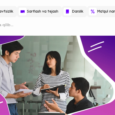
vfsizlik
Sarflash va tejash
Darslik
Ma'qul nar
 qilib
ri va misollar