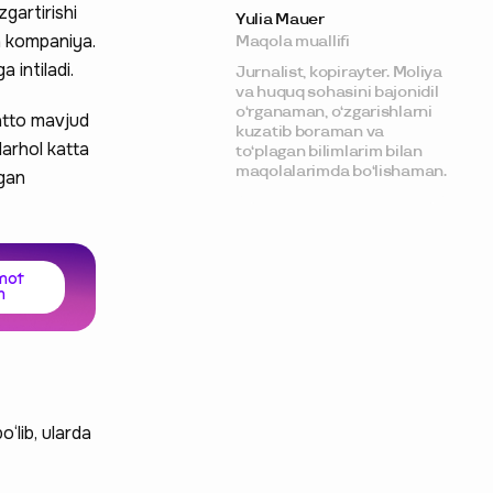
gartirishi
Yulia Mauer
h kompaniya.
Maqola muallifi
 intiladi.
Jurnalist, kopirayter. Moliya
va huquq sohasini bajonidil
o‘rganaman, o‘zgarishlarni
hatto mavjud
kuzatib boraman va
darhol katta
to‘plagan bilimlarim bilan
maqolalarimda bo‘lishaman.
igan
mot
h
‘lib, ularda