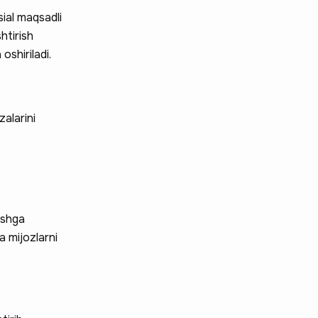
sial maqsadli
htirish
oshiriladi.
alarini
ishga
a mijozlarni