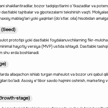
ani shakllantiradilar, bozor tadqiqotlarini o‘tkazadilar va poten
u dastlabki tajribalar va gipotezalarni tekshirish vaqti. Moliyalas
axsiy mablag‘lari yoki yaqinlari (do‘stlar, oila) hisobidan amalga 
 (Seed)
lot prototipi yoki dastlabki foydalanuvchilarning fikr-mulohaz
minimal hayotiy versiya (MVP) ustida ishlaydi. Dastlabki tashqi
am shu erda boshlanadi.
ge)
arda allaqachon ishlab turgan mahsulot va bozor uni qabul qil
gilari bo‘ladi. Asosiy e'tibor savdo hajmini oshirish, marketing v
(Growth-stage)