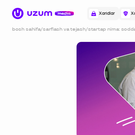
Xaridlar
Xa
bosh sahifa
/
sarflash va tejash
/
startap nima: sodda
tushuntiramiz, turla