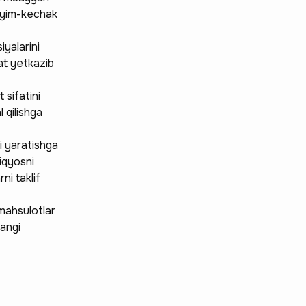
kiyim-kechak
yalarini
qat yetkazib
 sifatini
 qilishga
i yaratishga
iqyosni
ni taklif
 mahsulotlar
yangi