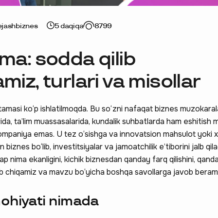
ejash
biznes
5 daqiqa
8799
ma: sodda qilib
miz, turlari va misollar
atamasi ko‘p ishlatilmoqda. Bu so‘zni nafaqat biznes muzokarala
da, ta’lim muassasalarida, kundalik suhbatlarda ham eshitish 
ompaniya emas. U tez o‘sishga va innovatsion mahsulot yoki x
n biznes bo‘lib, investitsiyalar va jamoatchilik e’tiborini jalb qila
 nima ekanligini, kichik biznesdan qanday farq qilishini, qand
‘rib chiqamiz va mavzu bo‘yicha boshqa savollarga javob beram
ohiyati nimada