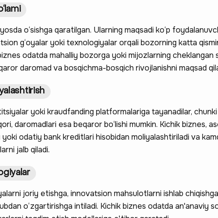
o‘lami
yosda o‘sishga qaratilgan. Ularning maqsadi ko‘p foydalanuvchi
atsion g‘oyalar yoki texnologiyalar orqali bozorning katta qismi
 biznes odatda mahalliy bozorga yoki mijozlarning cheklangan 
qaror daromad va bosqichma-bosqich rivojlanishni maqsad qila
yalashtirish
itsiyalar yoki kraudfanding platformalariga tayanadilar, chunki
qori, daromadlari esa beqaror bo‘lishi mumkin. Kichik biznes, a
 yoki odatiy bank kreditlari hisobidan moliyalashtiriladi va k
rni jalb qiladi.
ogiyalar
alarni joriy etishga, innovatsion mahsulotlarni ishlab chiqishga
ubdan o‘zgartirishga intiladi. Kichik biznes odatda an'anaviy s