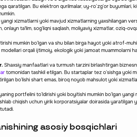
hga qaratilgan. Bu elektron qurilmalar, uy-ro‘zg‘or buyumlari, 
mumkin.
yangi xizmatlarni yoki mavjud xizmatlarning yaxshilangan versi
an, onlayn ta'lim, sog‘liqni saqlash, moliyaviy xizmatlar, oziq-ov
rishi mumkin bo‘lgan va shu bilan birga hayot yoki atrof-muhit
modellari orqali ijtimoiy, ekologik yoki jamoat muammolarni hal
r.
Shaxsiy manfaatlari va turmush tarzini birlashtirgan biznesn
lar
tomonidan tashkil etilgan. Bu startaplar tez o‘sishga yoki m
 hissa qo'shing —
irilgan bo‘lishi shart emas, biroq noyob mahsulot yoki xizmatlar
a qatnashing ❤️
ning portfelini to‘ldirishi yoki boyitishi mumkin bo‘lgan yangi
ishlab chiqish uchun yirik korporatsiyalar doirasida yaratilgan 
tutadi.
anishining asosiy bosqichlari