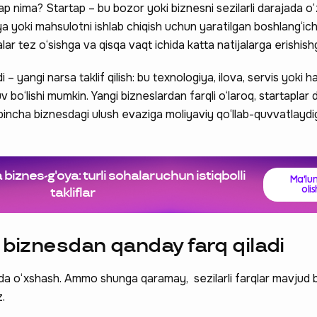
p nima? Startap – bu bozor yoki biznesni sezilarli darajada o‘z
 yoki mahsulotni ishlab chiqish uchun yaratilgan boshlang‘ic
 tez o‘sishga va qisqa vaqt ichida katta natijalarga erishishga
– yangi narsa taklif qilish: bu texnologiya, ilova, servis yoki 
bo‘lishi mumkin. Yangi bizneslardan farqli o‘laroq, startaplar 
‘pincha biznesdagi ulush evaziga moliyaviy qo‘llab-quvvatlayd
 biznes-g'oya: turli sohalar uchun istiqbolli
Ma'lu
olis
takliflar
k biznesdan qanday farq qiladi
da o‘xshash. Ammo shunga qaramay, sezilarli farqlar mavjud bo
z.